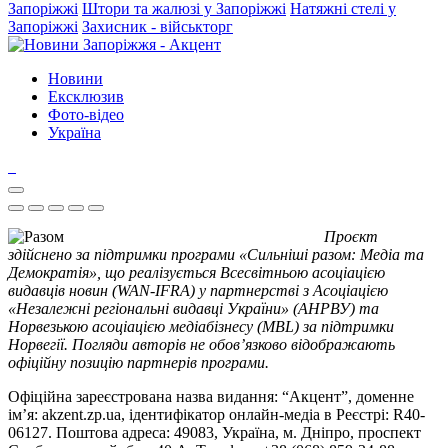
Запоріжжі
Штори та жалюзі у Запоріжжі
Натяжні стелі у
Запоріжжі
Захисник - військторг
Новини
Ексклюзив
Фото-відео
Україна
Проєкт
здійснено за підтримки програми «Сильніші разом: Медіа та
Демократія», що реалізується Всесвітньою асоціацією
видавців новин (WAN-IFRA) у партнерстві з Асоціацією
«Незалежні регіональні видавці України» (АНРВУ) та
Норвезькою асоціацією медіабізнесу (MBL) за підтримки
Норвегії. Погляди авторів не обов’язково відображають
офіційну позицію партнерів програми.
Офіційна зареєстрована назва видання: “Акцент”, доменне
ім’я: akzent.zp.ua, ідентифікатор онлайн-медіа в Реєстрі: R40-
06127. Поштова адреса: 49083, Україна, м. Дніпро, проспект