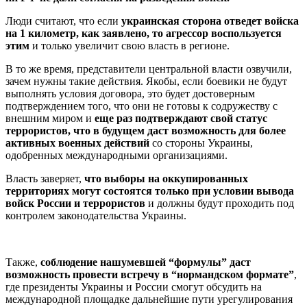
Люди считают, что если
украинская сторона отведет войска
на 1 километр, как заявлено, то агрессор воспользуется
этим
и только увеличит свою власть в регионе.
В то же время, представители центральной власти озвучили,
зачем нужны такие действия. Якобы, если боевики не будут
выполнять условия договора, это будет достоверным
подтверждением того, что они не готовы к содружеству с
внешним миром и
еще раз подтверждают свой статус
террористов, что в будущем даст возможность для более
активных военных действий
со стороны Украины,
одобренных международными организациями.
Власть заверяет,
что выборы на оккупированных
территориях могут состоятся только при условии вывода
войск России и террористов
и должны будут проходить под
контролем законодательства Украины.
Также,
соблюдение нашумевшей “формулы” даст
возможность провести встречу в “нормандском формате”
,
где президенты Украины и России смогут обсудить на
международной площадке дальнейшие пути урегулирования