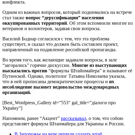
конфликта.
Одним из важных вопросов, который поднимались на встрече
стал также
вопрос “дерусификации” населения
оккупированных территорий
. Об этом вспомнили многие из
ветеранов и волонтеров, задавая свои вопросы.
Василий Боднар согласился с тем, что эта проблема
существует, и сказал что должен быть составлен проект,
направленный на подавление российской пропаганды.
Во время того, как желающие задавали вопросы, в зале
“загорались” горячие дискуссии.
Многие из выступающих
высказались против
“формулы Штайнмайера” и называют её
Путинской. Однако, политолог Татьяна Николаева указала,
что в ней прописаны демократические процессы и
их
несоблюдение вызовет недовольство международных
организаций.
[Best_Wordpress_Gallery id=”553″ gal_title=”діалоги про
Україну”]
Напомним, ранее “Акцент”
рассказывал
, о том, что собою
представляет формула Штанмайера для Украины и России.
В Запорожье на вече решили создать штаб