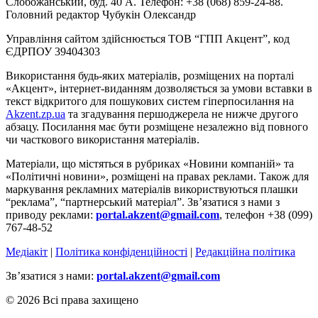
Слобожанський, буд. 40 А. Телефон: +38 (068) 859-24-88.
Головний редактор Чубукін Олександр
Управління сайтом здійснюється ТОВ “ГПП Акцент”, код
ЄДРПОУ 39404303
Використання будь-яких матеріалів, розміщених на порталі
«Акцент», інтернет-виданням дозволяється за умови вставки в
текст відкритого для пошукових систем гіперпосилання на
Akzent.zp.ua
та згадування першоджерела не нижче другого
абзацу. Посилання має бути розміщене незалежно від повного
чи часткового використання матеріалів.
Матеріали, що містяться в рубриках «Новини компаній» та
«Політичні новини», розміщені на правах реклами. Також для
маркування рекламних матеріалів використвуються плашки
“реклама”, “партнерський матеріал”. Зв’язатися з нами з
приводу реклами:
portal.akzent@gmail.com
, телефон +38 (099)
767-48-52
Медіакіт
|
Політика конфіденційності
|
Редакційна політика
Зв’язатися з нами:
portal.akzent@gmail.com
© 2026 Всі права захищено