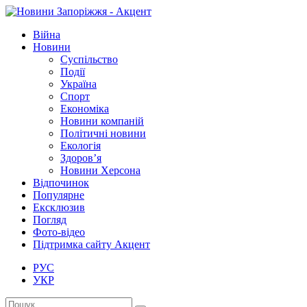
Війна
Новини
Суспільство
Події
Україна
Спорт
Економіка
Новини компаній
Політичні новини
Екологія
Здоров’я
Новини Херсона
Відпочинок
Популярне
Ексклюзив
Погляд
Фото-відео
Підтримка сайту Акцент
РУС
УКР