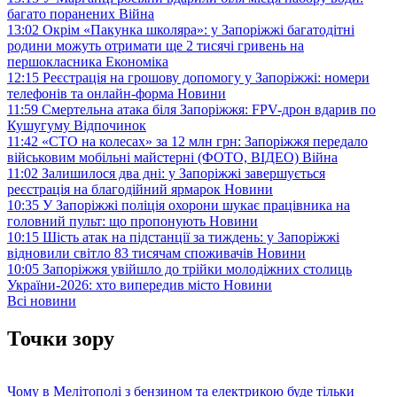
багато поранених
Війна
13:02
Окрім «Пакунка школяра»: у Запоріжжі багатодітні
родини можуть отримати ще 2 тисячі гривень на
першокласника
Економіка
12:15
Реєстрація на грошову допомогу у Запоріжжі: номери
телефонів та онлайн-форма
Новини
11:59
Смертельна атака біля Запоріжжя: FPV-дрон вдарив по
Кушугуму
Відпочинок
11:42
«СТО на колесах» за 12 млн грн: Запоріжжя передало
військовим мобільні майстерні (ФОТО, ВІДЕО)
Війна
11:02
Залишилося два дні: у Запоріжжі завершується
реєстрація на благодійний ярмарок
Новини
10:35
У Запоріжжі поліція охорони шукає працівника на
головний пульт: що пропонують
Новини
10:15
Шість атак на підстанції за тиждень: у Запоріжжі
відновили світло 83 тисячам споживачів
Новини
10:05
Запоріжжя увійшло до трійки молодіжних столиць
України-2026: хто випередив місто
Новини
Всі новини
Точки зору
Чому в Мелітополі з бензином та електрикою буде тільки