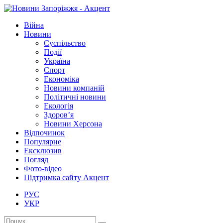
Війна
Новини
Суспільство
Події
Україна
Спорт
Економіка
Новини компаній
Політичні новини
Екологія
Здоров’я
Новини Херсона
Відпочинок
Популярне
Ексклюзив
Погляд
Фото-відео
Підтримка сайту Акцент
РУС
УКР