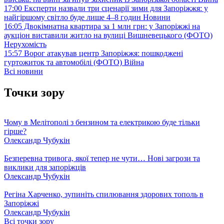
17:00
Експерти назвали три сценарії зими для Запоріжжя: у
найгіршому світло буде лише 4–8 годин
Новини
16:05
Двокімнатна квартира за 1 млн грн: у Запоріжжі на
аукціон виставили житло на вулиці Вишневецького (ФОТО)
Нерухомість
15:57
Ворог атакував центр Запоріжжя: пошкоджені
гуртожиток та автомобілі (ФОТО)
Війна
Всі новини
Точки зору
Чому в Мелітополі з бензином та електрикою буде тільки
гірше?
Олександр Чубукін
Безперевна тривога, якої тепер не чути… Нові загрози та
виклики для запоріжців
Олександр Чубукін
Регіна Харченко, зупиніть спилювання здорових тополь в
Запоріжжі
Олександр Чубукін
Всі точки зору