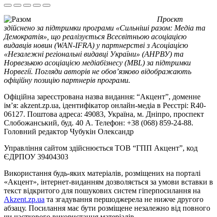
Проєкт
здійснено за підтримки програми «Сильніші разом: Медіа та
Демократія», що реалізується Всесвітньою асоціацією
видавців новин (WAN-IFRA) у партнерстві з Асоціацією
«Незалежні регіональні видавці України» (АНРВУ) та
Норвезькою асоціацією медіабізнесу (MBL) за підтримки
Норвегії. Погляди авторів не обов’язково відображають
офіційну позицію партнерів програми.
Офіційна зареєстрована назва видання: “Акцент”, доменне
ім’я: akzent.zp.ua, ідентифікатор онлайн-медіа в Реєстрі: R40-
06127. Поштова адреса: 49083, Україна, м. Дніпро, проспект
Слобожанський, буд. 40 А. Телефон: +38 (068) 859-24-88.
Головний редактор Чубукін Олександр
Управління сайтом здійснюється ТОВ “ГПП Акцент”, код
ЄДРПОУ 39404303
Використання будь-яких матеріалів, розміщених на порталі
«Акцент», інтернет-виданням дозволяється за умови вставки в
текст відкритого для пошукових систем гіперпосилання на
Akzent.zp.ua
та згадування першоджерела не нижче другого
абзацу. Посилання має бути розміщене незалежно від повного
чи часткового використання матеріалів.