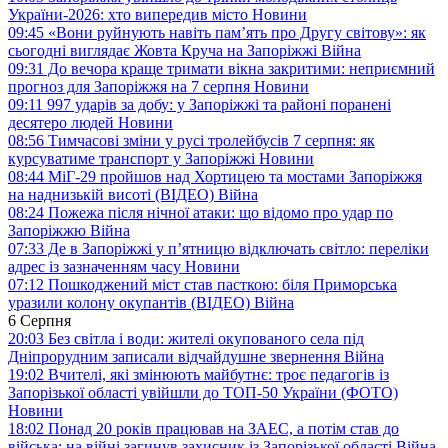
України-2026: хто випередив місто
Новини
09:45
«Вони руйнують навіть пам’ять про Другу світову»: як
сьогодні виглядає Жовта Круча на Запоріжжі
Війна
09:31
До вечора краще тримати вікна закритими: неприємний
прогноз для Запоріжжя на 7 серпня
Новини
09:11
997 ударів за добу: у Запоріжжі та районі поранені
десятеро людей
Новини
08:56
Тимчасові зміни у русі тролейбусів 7 серпня: як
курсуватиме транспорт у Запоріжжі
Новини
08:44
МіГ-29 пройшов над Хортицею та мостами Запоріжжя
на наднизькій висоті (ВІДЕО)
Війна
08:24
Пожежа після нічної атаки: що відомо про удар по
Запоріжжю
Війна
07:33
Де в Запоріжжі у п’ятницю відключать світло: переліки
адрес із зазначенням часу
Новини
07:12
Пошкоджений міст став пасткою: біля Приморська
уразили колону окупантів (ВІДЕО)
Війна
6 Серпня
20:03
Без світла і води: жителі окупованого села під
Дніпрорудним записали відчайдушне звернення
Війна
19:02
Вчителі, які змінюють майбутнє: троє педагогів із
Запорізької області увійшли до ТОП-50 України (ФОТО)
Новини
18:02
Понад 20 років працював на ЗАЕС, а потім став до
війська: на війні загинув захисник із Запорізької області
Війна