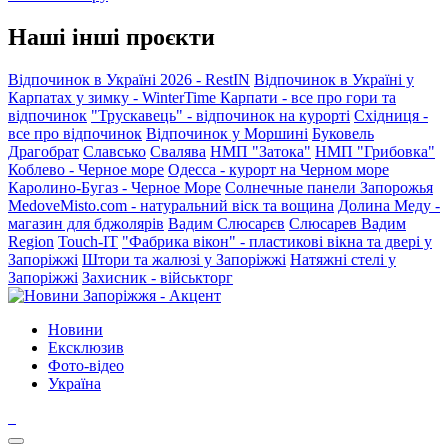
Наші інші проєкти
Відпочинок в Україні 2026 - RestIN
Відпочинок в Україні у
Карпатах у зимку - WinterTime
Карпати - все про гори та
відпочинок
"Трускавець" - відпочинок на курорті
Східниця -
все про відпочинок
Відпочинок у Моршині
Буковель
Драгобрат
Славсько
Свалява
НМП "Затока"
НМП "Грибовка"
Коблево - Черное море
Одесса - курорт на Черном море
Каролино-Бугаз - Черное Море
Солнечные панели Запорожья
MedoveMisto.com - натуральний віск та вощина
Долина Меду -
магазин для бджолярів
Вадим Слюсарєв
Слюсарев Вадим
Region
Touch-IT
"Фабрика вікон" - пластикові вікна та двері у
Запоріжжі
Штори та жалюзі у Запоріжжі
Натяжні стелі у
Запоріжжі
Захисник - військторг
Новини
Ексклюзив
Фото-відео
Україна