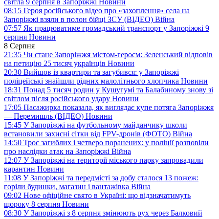
світла 9 серпня в Запоріжжі
Новини
08:15
Героя російського відео про «захоплення» села на
Запоріжжі взяли в полон бійці ЗСУ (ВІДЕО)
Війна
07:57
Як працюватиме громадський транспорт у Запоріжжі 9
серпня
Новини
8 Серпня
21:35
Чи стане Запоріжжя містом-героєм: Зеленський відповів
на петицію 25 тисяч українців
Новини
20:30
Вийшов із квартири та загубився: у Запоріжжі
поліцейські знайшли рідних малолітнього хлопчика
Новини
18:31
Понад 5 тисяч родин у Кушугумі та Балабиному знову зі
світлом після російського удару
Новини
17:05
Пасажирка показала, як виглядає купе потяга Запоріжжя
— Перемишль (ВІДЕО)
Новини
15:45
У Запоріжжі на футбольному майданчику школи
встановили захисні сітки від FPV-дронів (ФОТО)
Війна
14:50
Троє загиблих і четверо поранених: у поліції розповіли
про наслідки атак на Запоріжжі
Війна
12:07
У Запоріжжі на території міського парку запровадили
карантин
Новини
11:08
У Запоріжжі та передмісті за добу сталося 13 пожеж:
горіли будинки, магазин і вантажівка
Війна
09:02
Нове офіційне свято в Україні: що відзначатимуть
щороку 8 серпня
Новини
08:30
У Запоріжжі з 8 серпня змінюють рух через Балковий