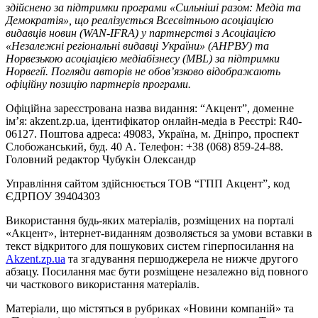
здійснено за підтримки програми «Сильніші разом: Медіа та
Демократія», що реалізується Всесвітньою асоціацією
видавців новин (WAN-IFRA) у партнерстві з Асоціацією
«Незалежні регіональні видавці України» (АНРВУ) та
Норвезькою асоціацією медіабізнесу (MBL) за підтримки
Норвегії. Погляди авторів не обов’язково відображають
офіційну позицію партнерів програми.
Офіційна зареєстрована назва видання: “Акцент”, доменне
ім’я: akzent.zp.ua, ідентифікатор онлайн-медіа в Реєстрі: R40-
06127. Поштова адреса: 49083, Україна, м. Дніпро, проспект
Слобожанський, буд. 40 А. Телефон: +38 (068) 859-24-88.
Головний редактор Чубукін Олександр
Управління сайтом здійснюється ТОВ “ГПП Акцент”, код
ЄДРПОУ 39404303
Використання будь-яких матеріалів, розміщених на порталі
«Акцент», інтернет-виданням дозволяється за умови вставки в
текст відкритого для пошукових систем гіперпосилання на
Akzent.zp.ua
та згадування першоджерела не нижче другого
абзацу. Посилання має бути розміщене незалежно від повного
чи часткового використання матеріалів.
Матеріали, що містяться в рубриках «Новини компаній» та