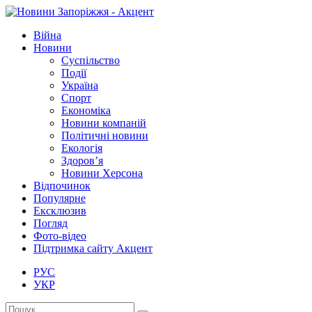
Війна
Новини
Суспільство
Події
Україна
Спорт
Економіка
Новини компаній
Політичні новини
Екологія
Здоров’я
Новини Херсона
Відпочинок
Популярне
Ексклюзив
Погляд
Фото-відео
Підтримка сайту Акцент
РУС
УКР