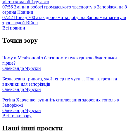
міст: схема об’їзду
авто
07:56
Зміни в роботі громадського траспорту в Запоріжжі на 8
серпня
Новини
07:42
Понад 700 атак дронами за добу: на Запоріжжі загинули
троє людей
Війна
Всі новини
Точки зору
Чому в Мелітополі з бензином та електрикою буде тільки
гірше?
Олександр Чубукін
Безперевна тривога, якої тепер не чути… Нові загрози та
виклики для запоріжців
Олександр Чубукін
Регіна Харченко, зупиніть спилювання здорових тополь в
Запоріжжі
Олександр Чубукін
Всі точки зору
Наші інші проєкти