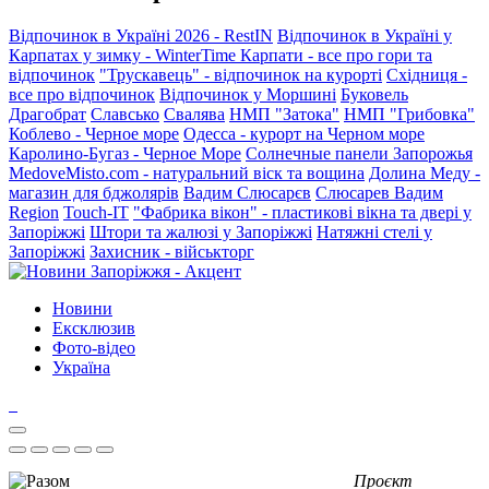
Відпочинок в Україні 2026 - RestIN
Відпочинок в Україні у
Карпатах у зимку - WinterTime
Карпати - все про гори та
відпочинок
"Трускавець" - відпочинок на курорті
Східниця -
все про відпочинок
Відпочинок у Моршині
Буковель
Драгобрат
Славсько
Свалява
НМП "Затока"
НМП "Грибовка"
Коблево - Черное море
Одесса - курорт на Черном море
Каролино-Бугаз - Черное Море
Солнечные панели Запорожья
MedoveMisto.com - натуральний віск та вощина
Долина Меду -
магазин для бджолярів
Вадим Слюсарєв
Слюсарев Вадим
Region
Touch-IT
"Фабрика вікон" - пластикові вікна та двері у
Запоріжжі
Штори та жалюзі у Запоріжжі
Натяжні стелі у
Запоріжжі
Захисник - військторг
Новини
Ексклюзив
Фото-відео
Україна
Проєкт