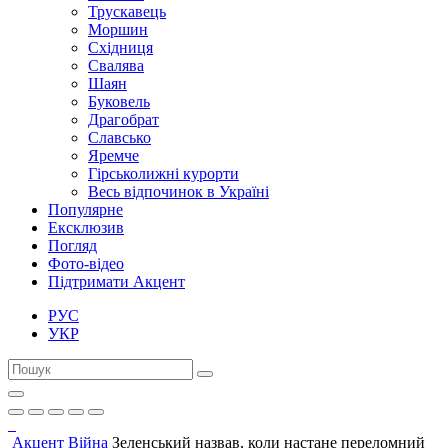
Трускавець
Моршин
Східниця
Свалява
Шаян
Буковель
Драгобрат
Славсько
Яремче
Гірськолижні курорти
Весь відпочинок в Україні
Популярне
Ексклюзив
Погляд
Фото-відео
Підтримати Акцент
РУС
УКР
Акцент
Війна
Зеленський назвав, коли настане переломний