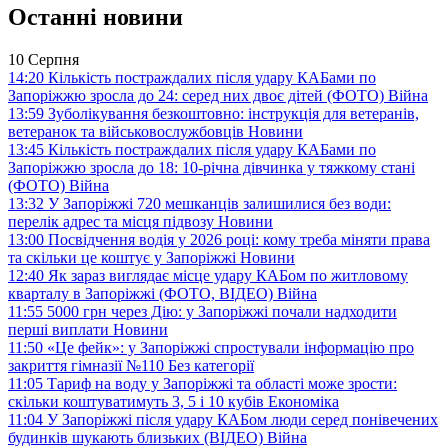
Останні новини
10 Серпня
14:20
Кількість постраждалих після удару КАБами по
Запоріжжю зросла до 24: серед них двоє дітей (ФОТО)
Війна
13:59
Зуболікування безкоштовно: інструкція для ветеранів,
ветеранок та військовослужбовців
Новини
13:45
Кількість постраждалих після удару КАБами по
Запоріжжю зросла до 18: 10-річна дівчинка у тяжкому стані
(ФОТО)
Війна
13:32
У Запоріжжі 720 мешканців залишилися без води:
перелік адрес та місця підвозу
Новини
13:00
Посвідчення водія у 2026 році: кому треба міняти права
та скільки це коштує у Запоріжжі
Новини
12:40
Як зараз виглядає місце удару КАБом по житловому
кварталу в Запоріжжі (ФОТО, ВІДЕО)
Війна
11:55
5000 грн через Дію: у Запоріжжі почали надходити
перші виплати
Новини
11:50
«Це фейк»: у Запоріжжі спростували інформацію про
закриття гімназії №110
Без категорії
11:05
Тариф на воду у Запоріжжі та області може зрости:
скільки коштуватимуть 3, 5 і 10 кубів
Економіка
11:04
У Запоріжжі після удару КАБом люди серед понівечених
будинків шукають близьких (ВІДЕО)
Війна