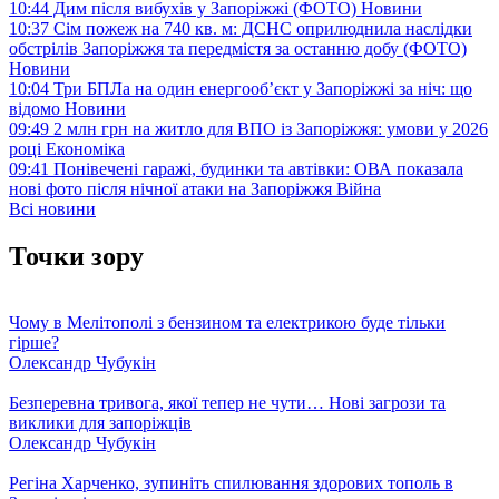
10:44
Дим після вибухів у Запоріжжі (ФОТО)
Новини
10:37
Сім пожеж на 740 кв. м: ДСНС оприлюднила наслідки
обстрілів Запоріжжя та передмістя за останню добу (ФОТО)
Новини
10:04
Три БПЛа на один енергооб’єкт у Запоріжжі за ніч: що
відомо
Новини
09:49
2 млн грн на житло для ВПО із Запоріжжя: умови у 2026
році
Економіка
09:41
Понівечені гаражі, будинки та автівки: ОВА показала
нові фото після нічної атаки на Запоріжжя
Війна
Всі новини
Точки зору
Чому в Мелітополі з бензином та електрикою буде тільки
гірше?
Олександр Чубукін
Безперевна тривога, якої тепер не чути… Нові загрози та
виклики для запоріжців
Олександр Чубукін
Регіна Харченко, зупиніть спилювання здорових тополь в