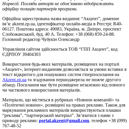
Норвегії. Погляди авторів не обов’язково відображають
офіційну позицію партнерів програми.
Офіційна зареєстрована назва видання: “Акцент”, доменне
ім’я: akzent.zp.ua, ідентифікатор онлайн-медіа в Реєстрі: R40-
06127. Поштова адреса: 49083, Україна, м. Дніпро, проспект
Слобожанський, буд. 40 А. Телефон: +38 (068) 859-24-88.
Головний редактор Чубукін Олександр
Управління сайтом здійснюється ТОВ “ГПП Акцент”, код
ЄДРПОУ 39404303
Використання будь-яких матеріалів, розміщених на порталі
«Акцент», інтернет-виданням дозволяється за умови вставки в
текст відкритого для пошукових систем гіперпосилання на
Akzent.zp.ua
та згадування першоджерела не нижче другого
абзацу. Посилання має бути розміщене незалежно від повного
чи часткового використання матеріалів.
Матеріали, що містяться в рубриках «Новини компаній» та
«Політичні новини», розміщені на правах реклами. Також для
маркування рекламних матеріалів використвуються плашки
“реклама”, “партнерський матеріал”. Зв’язатися з нами з
приводу реклами:
portal.akzent@gmail.com
, телефон +38 (099)
767-48-52