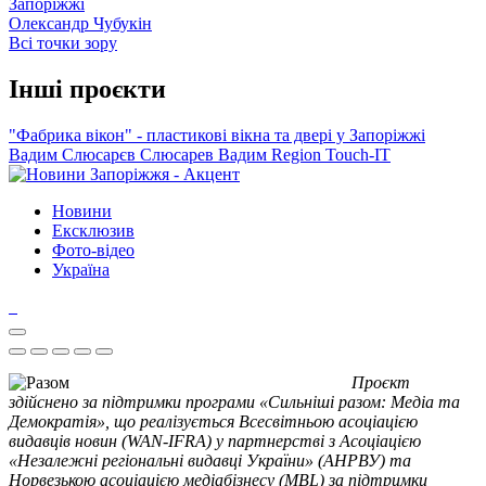
Запоріжжі
Олександр Чубукін
Всі точки зору
Інші проєкти
"Фабрика вікон" - пластикові вікна та двері у Запоріжжі
Вадим Слюсарєв
Слюсарев Вадим
Region
Touch-IT
Новини
Ексклюзив
Фото-відео
Україна
Проєкт
здійснено за підтримки програми «Сильніші разом: Медіа та
Демократія», що реалізується Всесвітньою асоціацією
видавців новин (WAN-IFRA) у партнерстві з Асоціацією
«Незалежні регіональні видавці України» (АНРВУ) та
Норвезькою асоціацією медіабізнесу (MBL) за підтримки