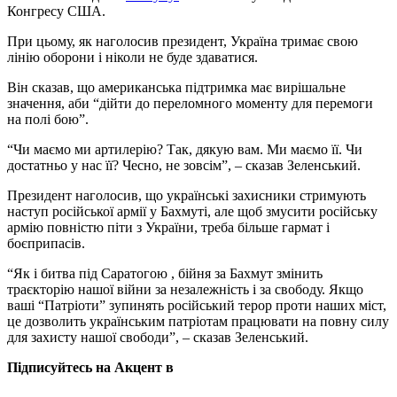
Конгресу США.
При цьому, як наголосив президент, Україна тримає свою
лінію оборони і ніколи не буде здаватися.
Він сказав, що американська підтримка має вирішальне
значення, аби “дійти до переломного моменту для перемоги
на полі бою”.
“Чи маємо ми артилерію? Так, дякую вам. Ми маємо її. Чи
достатньо у нас її? Чесно, не зовсім”, – сказав Зеленський.
Президент наголосив, що українські захисники стримують
наступ російської армії у Бахмуті, але щоб змусити російську
армію повністю піти з України, треба більше гармат і
боєприпасів.
“Як і битва під Саратогою , бійня за Бахмут змінить
траєкторію нашої війни за незалежність і за свободу. Якщо
ваші “Патріоти” зупинять російський терор проти наших міст,
це дозволить українським патріотам працювати на повну силу
для захисту нашої свободи”, – сказав Зеленський.
Підписуйтесь на Акцент в