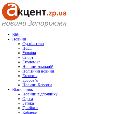
Війна
Новини
Суспільство
Події
Україна
Спорт
Економіка
Новини компаній
Політичні новини
Екологія
Здоров’я
Новини Херсона
Відпочинок
Новини відпочинку
Одеса
Затока
Грибівка
Коблеве