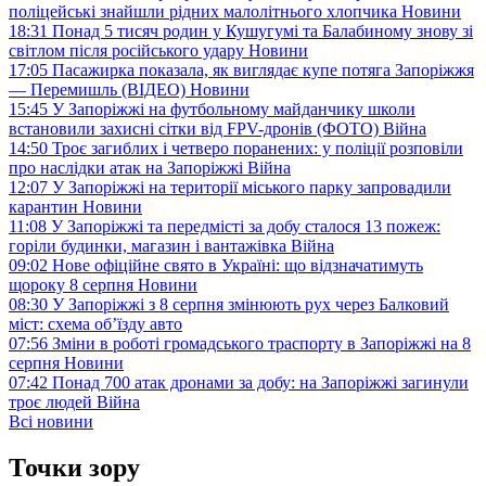
поліцейські знайшли рідних малолітнього хлопчика
Новини
18:31
Понад 5 тисяч родин у Кушугумі та Балабиному знову зі
світлом після російського удару
Новини
17:05
Пасажирка показала, як виглядає купе потяга Запоріжжя
— Перемишль (ВІДЕО)
Новини
15:45
У Запоріжжі на футбольному майданчику школи
встановили захисні сітки від FPV-дронів (ФОТО)
Війна
14:50
Троє загиблих і четверо поранених: у поліції розповіли
про наслідки атак на Запоріжжі
Війна
12:07
У Запоріжжі на території міського парку запровадили
карантин
Новини
11:08
У Запоріжжі та передмісті за добу сталося 13 пожеж:
горіли будинки, магазин і вантажівка
Війна
09:02
Нове офіційне свято в Україні: що відзначатимуть
щороку 8 серпня
Новини
08:30
У Запоріжжі з 8 серпня змінюють рух через Балковий
міст: схема об’їзду
авто
07:56
Зміни в роботі громадського траспорту в Запоріжжі на 8
серпня
Новини
07:42
Понад 700 атак дронами за добу: на Запоріжжі загинули
троє людей
Війна
Всі новини
Точки зору