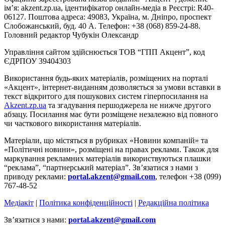
ім’я: akzent.zp.ua, ідентифікатор онлайн-медіа в Реєстрі: R40-
06127. Поштова адреса: 49083, Україна, м. Дніпро, проспект
Слобожанський, буд. 40 А. Телефон: +38 (068) 859-24-88.
Головний редактор Чубукін Олександр
Управління сайтом здійснюється ТОВ “ГПП Акцент”, код
ЄДРПОУ 39404303
Використання будь-яких матеріалів, розміщених на порталі
«Акцент», інтернет-виданням дозволяється за умови вставки в
текст відкритого для пошукових систем гіперпосилання на
Akzent.zp.ua
та згадування першоджерела не нижче другого
абзацу. Посилання має бути розміщене незалежно від повного
чи часткового використання матеріалів.
Матеріали, що містяться в рубриках «Новини компаній» та
«Політичні новини», розміщені на правах реклами. Також для
маркування рекламних матеріалів використвуються плашки
“реклама”, “партнерський матеріал”. Зв’язатися з нами з
приводу реклами:
portal.akzent@gmail.com
, телефон +38 (099)
767-48-52
Медіакіт
|
Політика конфіденційності
|
Редакційна політика
Зв’язатися з нами:
portal.akzent@gmail.com