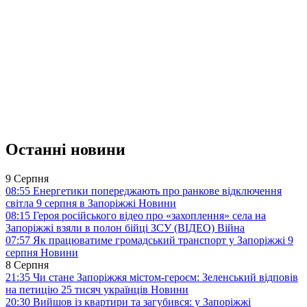
Останні новини
9 Серпня
08:55
Енергетики попереджають про ранкове відключення
світла 9 серпня в Запоріжжі
Новини
08:15
Героя російського відео про «захоплення» села на
Запоріжжі взяли в полон бійці ЗСУ (ВІДЕО)
Війна
07:57
Як працюватиме громадський транспорт у Запоріжжі 9
серпня
Новини
8 Серпня
21:35
Чи стане Запоріжжя містом-героєм: Зеленський відповів
на петицію 25 тисяч українців
Новини
20:30
Вийшов із квартири та загубився: у Запоріжжі