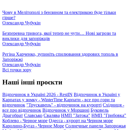
Чому в Мелітополі з бензином та електрикою буде тільки
гірше?
Олександр Чубукін
Безперевна тривога, якої тепер не чути… Нові загрози та
виклики для запоріжців
Олександр Чубукін
Регіна Харченко, зупиніть спилювання здорових тополь в
Запоріжжі
Олександр Чубукін
Всі точки зору
Наші інші проєкти
Відпочинок в Україні 2026 - RestIN
Відпочинок в Україні у
Карпатах у зимку - WinterTime
Карпати - все про гори та
відпочинок
"Трускавець" - відпочинок на курорті
Східниця -
все про відпочинок
Відпочинок у Моршині
Буковель
Драгобрат
Славсько
Свалява
НМП "Затока"
НМП "Грибовка"
Коблево - Черное море
Одесса - курорт на Черном море
Каролино-Бугаз - Черное Море
Солнечные панели Запорожья