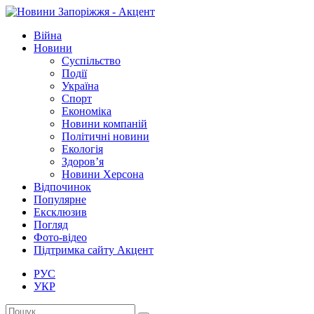
Війна
Новини
Суспільство
Події
Україна
Спорт
Економіка
Новини компаній
Політичні новини
Екологія
Здоров’я
Новини Херсона
Відпочинок
Популярне
Ексклюзив
Погляд
Фото-відео
Підтримка сайту Акцент
РУС
УКР