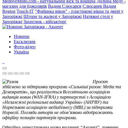
MedoveMisto.com - натуральний віск та вощина
Долина Меду -
магазин для бджолярів
Вадим Слюсарєв
Слюсарев Вадим
Region
Touch-IT
"Фабрика вікон" - пластикові вікна та двері у
Запоріжжі
Штори та жалюзі у Запоріжжі
Натяжні стелі у
Запоріжжі
Захисник - військторг
Новини
Ексклюзив
Фото-відео
Україна
Проєкт
здійснено за підтримки програми «Сильніші разом: Медіа та
Демократія», що реалізується Всесвітньою асоціацією
видавців новин (WAN-IFRA) у партнерстві з Асоціацією
«Незалежні регіональні видавці України» (АНРВУ) та
Норвезькою асоціацією медіабізнесу (MBL) за підтримки
Норвегії. Погляди авторів не обов’язково відображають
офіційну позицію партнерів програми.
Офіційна зареєстрована назва видання: “Акцент”, доменне