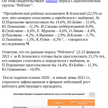
Об этом свидетельствуют
данные
опроса Социологической
группы “Рейтинг”.
“Президентский рейтинг возглавляет В.Зеленский (22,5% из
тех, кто намерен голосовать и определился с выбором). За
П.Порошенко проголосовали бы 14,6%, Ю.Бойко – 11,6%,
Ю.Тимошенко – 11,3%. И.Смешко поддерживают 8,0%,
В.Гройсмана – 6,6%, Е. Мураева – 4,6%, О.Ляшко – 4,4%,
Д.Разумкова – 4,2%, А.Яценюка – 2,9%, В.Кличко – 1,7%,
О.Тягнибока – 1,5%, К.Рудик – 0,3%”
, – говорится в
исследовании.
Ч
Отметим, что по данным опроса “Рейтинга” 22-23 февраля
2021 г. за В.Зеленского готовы были проголосовать 23,1% тех,
кто намерен голосовать и определился с выбором, за
П.Порошенко проголосовали бы 14,4%, Ю.Бойко – 11,3%,
Ю.Тимошенко – 10,9%.
После падения осенью 2020 – в начале зимы 2021 гг.,
социологи зафиксировали в феврале небольшой рост
рейтинга действующего президента.