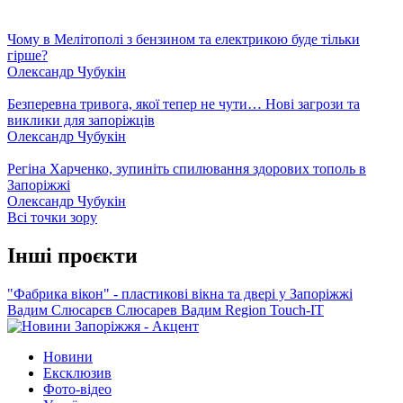
Чому в Мелітополі з бензином та електрикою буде тільки
гірше?
Олександр Чубукін
Безперевна тривога, якої тепер не чути… Нові загрози та
виклики для запоріжців
Олександр Чубукін
Регіна Харченко, зупиніть спилювання здорових тополь в
Запоріжжі
Олександр Чубукін
Всі точки зору
Інші проєкти
"Фабрика вікон" - пластикові вікна та двері у Запоріжжі
Вадим Слюсарєв
Слюсарев Вадим
Region
Touch-IT
Новини
Ексклюзив
Фото-відео