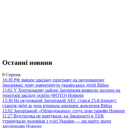
Останні новини
9 Серпня
16:30
РФ змінює шкільну програму на окупованому
Запоріжжі: чому навчатимуть українських дітей
Війна
15:02
У Хортицькому районі Запоріжжя виявили лисицю на
території закладу освіти (ФОТО)
Новини
13:30
На окупованій Запорізькій АЕС стався 25-й блекаут:
станція двічі за день втрачала зовнішнє живлення
Війна
12:02
Запорізький «Облводоканал» готує нові тарифи
Новини
11:27
Відстрочка не врятувала: на Закарпатті в ТЦК
утримували чоловіків з усієї України — що варто знати
запоріжцям
Новини