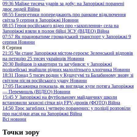
09:36
Майже тисяча ударів за добу: на Запоріжжі поранені
двоє людей
Війна
08:55
Енергетики попереджають про ранкове відключення
світла 9 серпня в Запоріжжі
Новини
08:15
Героя російського відео про «захоплення» села на
Запоріжжі взяли в полон бійці ЗСУ (ВІДЕО)
Війна
07:57
Як працюватиме громадський транспорт у Запоріжжі 9
серпня
Новини
8 Серпня
21:35
Чи стане Запоріжжя містом-героєм: Зеленський відповів
на петицію 25 тисяч українців
Новини
20:30
Вийшов із квартири та загубився: у Запоріжжі
поліцейські знайшли рідних малолітнього хлопчика
Новини
18:31
Понад 5 тисяч родин у Кушугумі та Балабиному знову зі
світлом після російського удару
Новини
17:05
Пасажирка показала, як виглядає купе потяга Запоріжжя
— Перемишль (ВІДЕО)
Новини
15:45
У Запоріжжі на футбольному майданчику школи
встановили захисні сітки від FPV-дронів (ФОТО)
Війна
14:50
Троє загиблих і четверо поранених: у поліції розповіли
про наслідки атак на Запоріжжі
Війна
Всі новини
Точки зору