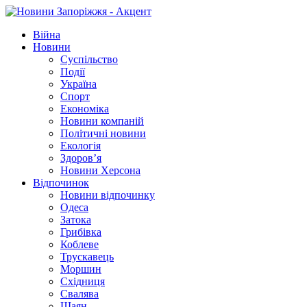
Війна
Новини
Суспільство
Події
Україна
Спорт
Економіка
Новини компаній
Політичні новини
Екологія
Здоров’я
Новини Херсона
Відпочинок
Новини відпочинку
Одеса
Затока
Грибівка
Коблеве
Трускавець
Моршин
Східниця
Свалява
Шаян