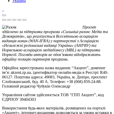
Україна
Проєкт
здійснено за підтримки програми «Сильніші разом: Медіа та
Демократія», що реалізується Всесвітньою асоціацією
видавців новин (WAN-IFRA) у партнерстві з Асоціацією
«Незалежні регіональні видавці України» (АНРВУ) та
Норвезькою асоціацією медіабізнесу (MBL) за підтримки
Норвегії. Погляди авторів не обов’язково відображають
офіційну позицію партнерів програми.
Офіційна зареєстрована назва видання: “Акцент”, доменне
ім’я: akzent.zp.ua, ідентифікатор онлайн-медіа в Реєстрі: R40-
06127. Поштова адреса: 49083, Україна, м. Дніпро, проспект
Слобожанський, буд. 40 А. Телефон: +38 (068) 859-24-88.
Головний редактор Чубукін Олександр
Управління сайтом здійснюється ТОВ “ГПП Акцент”, код
ЄДРПОУ 39404303
Використання будь-яких матеріалів, розміщених на порталі
«Акцент», інтернет-виданням дозволяється за умови вставки в