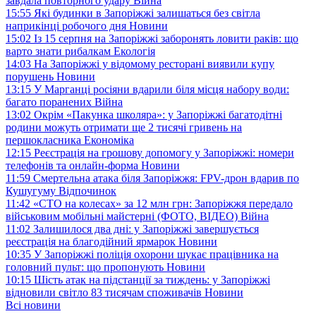
завдала повторного удару
Війна
15:55
Які будинки в Запоріжжі залишаться без світла
наприкінці робочого дня
Новини
15:02
Із 15 серпня на Запоріжжі заборонять ловити раків: що
варто знати рибалкам
Екологія
14:03
На Запоріжжі у відомому ресторані виявили купу
порушень
Новини
13:15
У Марганці росіяни вдарили біля місця набору води:
багато поранених
Війна
13:02
Окрім «Пакунка школяра»: у Запоріжжі багатодітні
родини можуть отримати ще 2 тисячі гривень на
першокласника
Економіка
12:15
Реєстрація на грошову допомогу у Запоріжжі: номери
телефонів та онлайн-форма
Новини
11:59
Смертельна атака біля Запоріжжя: FPV-дрон вдарив по
Кушугуму
Відпочинок
11:42
«СТО на колесах» за 12 млн грн: Запоріжжя передало
військовим мобільні майстерні (ФОТО, ВІДЕО)
Війна
11:02
Залишилося два дні: у Запоріжжі завершується
реєстрація на благодійний ярмарок
Новини
10:35
У Запоріжжі поліція охорони шукає працівника на
головний пульт: що пропонують
Новини
10:15
Шість атак на підстанції за тиждень: у Запоріжжі
відновили світло 83 тисячам споживачів
Новини
Всі новини