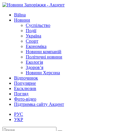
Війна
Новини
Суспільство
Події
Україна
Спорт
Економіка
Новини компаній
Політичні новини
Екологія
Здоров’я
Новини Херсона
Відпочинок
Популярне
Ексклюзив
Погляд
Фото-відео
Підтримка сайту Акцент
РУС
УКР