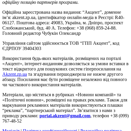
офіційну позицію партнерів програми.
Офіційна зареєстрована назва видання: “Акцент”, доменне
ім’я: akzent.zp.ua, ідентифікатор онлайн-медіа в Реєстрі: R40-
06127. Поштова адреса: 49083, Україна, м. Дніпро, проспект
Слобожанський, буд. 40 А. Телефон: +38 (068) 859-24-88.
Головний редактор Чубукін Олександр
Управління сайтом здійснюється ТОВ “ГПП Акцент”, код
ЄДРПОУ 39404303
Використання будь-яких матеріалів, розміщених на порталі
«Акцент», інтернет-виданням дозволяється за умови вставки в
текст відкритого для пошукових систем гіперпосилання на
Akzent.zp.ua
та згадування першоджерела не нижче другого
абзацу. Посилання має бути розміщене незалежно від повного
чи часткового використання матеріалів.
Матеріали, що містяться в рубриках «Новини компаній» та
«Політичні новини», розміщені на правах реклами. Також для
маркування рекламних матеріалів використвуються плашки
“реклама”, “партнерський матеріал”. Зв’язатися з нами з
приводу реклами:
portal.akzent@gmail.com
, телефон +38 (099)
767-48-52
Медіакіт
|
Політика конфіденційності
|
Редакційна політика