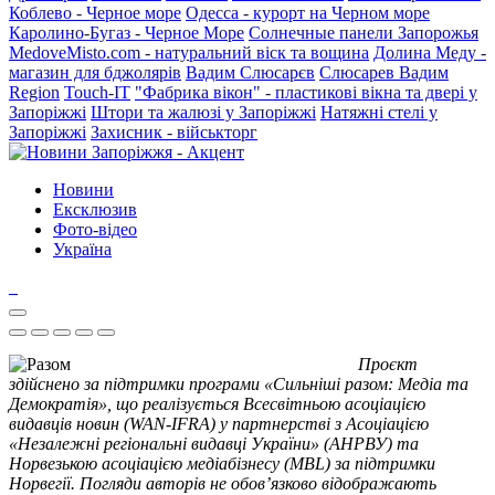
Коблево - Черное море
Одесса - курорт на Черном море
Каролино-Бугаз - Черное Море
Солнечные панели Запорожья
MedoveMisto.com - натуральний віск та вощина
Долина Меду -
магазин для бджолярів
Вадим Слюсарєв
Слюсарев Вадим
Region
Touch-IT
"Фабрика вікон" - пластикові вікна та двері у
Запоріжжі
Штори та жалюзі у Запоріжжі
Натяжні стелі у
Запоріжжі
Захисник - військторг
Новини
Ексклюзив
Фото-відео
Україна
Проєкт
здійснено за підтримки програми «Сильніші разом: Медіа та
Демократія», що реалізується Всесвітньою асоціацією
видавців новин (WAN-IFRA) у партнерстві з Асоціацією
«Незалежні регіональні видавці України» (АНРВУ) та
Норвезькою асоціацією медіабізнесу (MBL) за підтримки
Норвегії. Погляди авторів не обов’язково відображають