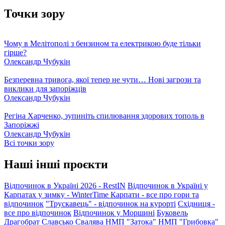
Точки зору
Чому в Мелітополі з бензином та електрикою буде тільки
гірше?
Олександр Чубукін
Безперевна тривога, якої тепер не чути… Нові загрози та
виклики для запоріжців
Олександр Чубукін
Регіна Харченко, зупиніть спилювання здорових тополь в
Запоріжжі
Олександр Чубукін
Всі точки зору
Наші інші проєкти
Відпочинок в Україні 2026 - RestIN
Відпочинок в Україні у
Карпатах у зимку - WinterTime
Карпати - все про гори та
відпочинок
"Трускавець" - відпочинок на курорті
Східниця -
все про відпочинок
Відпочинок у Моршині
Буковель
Драгобрат
Славсько
Свалява
НМП "Затока"
НМП "Грибовка"