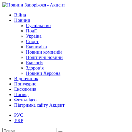
Війна
Новини
Суспільство
Події
Україна
Спорт
Економіка
Новини компаній
Політичні новини
Екологія
Здоров’я
Новини Херсона
Відпочинок
Популярне
Ексклюзив
Погляд
Фото-відео
Підтримка сайту Акцент
РУС
УКР