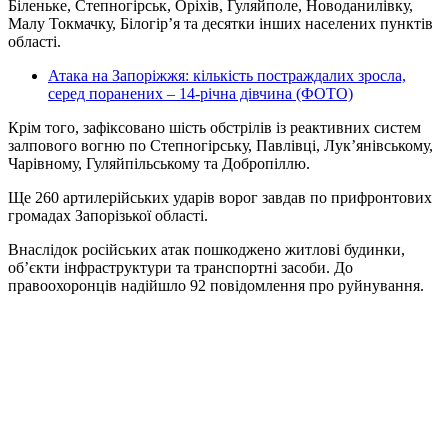
Біленьке, Степногірськ, Оріхів, Гуляйполе, Новоданилівку,
Малу Токмачку, Білогір’я та десятки інших населених пунктів
області.
Атака на Запоріжжя: кількість постраждалих зросла,
серед поранених – 14-річна дівчина (ФОТО)
Крім того, зафіксовано шість обстрілів із реактивних систем
залпового вогню по Степногірську, Павлівці, Лук’янівському,
Чарівному, Гуляйпільському та Добропіллю.
Ще 260 артилерійських ударів ворог завдав по прифронтових
громадах Запорізької області.
Внаслідок російських атак пошкоджено житлові будинки,
об’єкти інфраструктури та транспортні засоби. До
правоохоронців надійшло 92 повідомлення про руйнування.