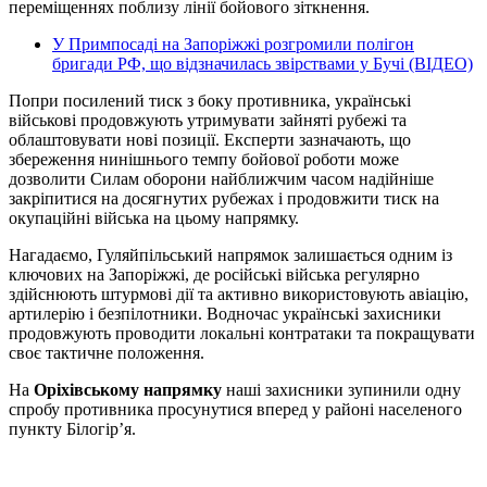
переміщеннях поблизу лінії бойового зіткнення.
У Примпосаді на Запоріжжі розгромили полігон
бригади РФ, що відзначилась звірствами у Бучі (ВІДЕО)
Попри посилений тиск з боку противника, українські
військові продовжують утримувати зайняті рубежі та
облаштовувати нові позиції. Експерти зазначають, що
збереження нинішнього темпу бойової роботи може
дозволити Силам оборони найближчим часом надійніше
закріпитися на досягнутих рубежах і продовжити тиск на
окупаційні війська на цьому напрямку.
Нагадаємо, Гуляйпільський напрямок залишається одним із
ключових на Запоріжжі, де російські війська регулярно
здійснюють штурмові дії та активно використовують авіацію,
артилерію і безпілотники. Водночас українські захисники
продовжують проводити локальні контратаки та покращувати
своє тактичне положення.
На
Оріхівському напрямку
наші захисники зупинили одну
спробу противника просунутися вперед у районі населеного
пункту Білогір’я.