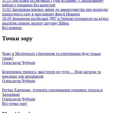
11:15
Три атаки по автівках і удар КАБами: у Запорізькому
районі є поранені
Без категорії
11:02
Запоріжжя ініціює зміни до законодавства про розподіл
природного газу в житловому фонді
Новини
10:10
Знищення російської ДРГ в Оріхові потрапило на відео:
аналітик оцінив загрозу штурму
Війна
Всі новини
Точки зору
Чому в Мелітополі з бензином та електрикою буде тільки
гірше?
Олександр Чубукін
Безперевна тривога, якої тепер не чути… Нові загрози та
виклики для запоріжців
Олександр Чубукін
Регіна Харченко, зупиніть спилювання здорових тополь в
Запоріжжі
Олександр Чубукін
Всі точки зору