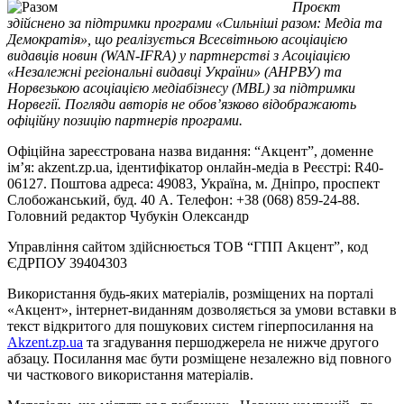
Проєкт
здійснено за підтримки програми «Сильніші разом: Медіа та
Демократія», що реалізується Всесвітньою асоціацією
видавців новин (WAN-IFRA) у партнерстві з Асоціацією
«Незалежні регіональні видавці України» (АНРВУ) та
Норвезькою асоціацією медіабізнесу (MBL) за підтримки
Норвегії. Погляди авторів не обов’язково відображають
офіційну позицію партнерів програми.
Офіційна зареєстрована назва видання: “Акцент”, доменне
ім’я: akzent.zp.ua, ідентифікатор онлайн-медіа в Реєстрі: R40-
06127. Поштова адреса: 49083, Україна, м. Дніпро, проспект
Слобожанський, буд. 40 А. Телефон: +38 (068) 859-24-88.
Головний редактор Чубукін Олександр
Управління сайтом здійснюється ТОВ “ГПП Акцент”, код
ЄДРПОУ 39404303
Використання будь-яких матеріалів, розміщених на порталі
«Акцент», інтернет-виданням дозволяється за умови вставки в
текст відкритого для пошукових систем гіперпосилання на
Akzent.zp.ua
та згадування першоджерела не нижче другого
абзацу. Посилання має бути розміщене незалежно від повного
чи часткового використання матеріалів.