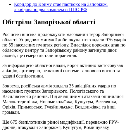
Коридор до Криму стає пасткою: на Запоріжжі
ліквідовано два комплекси ППО РФ
Обстріли Запорізької області
Російські війська продовжують масований терор Запорізької
області. Упродовж минулої доби окупанти завдали 976 ударів
по 55 населених пунктах регіону. Внаслідок ворожих атак по
обласному центру та Запорізькому району загинули двоє
людей, ще семеро дістали поранення.
За інформацією обласної влади, ворог активно застосовував
авіацію, артилерію, реактивні системи залпового вогню та
ударні безпілотники.
Зокрема, російська армія завдала 35 авіаційних ударів по
населених пунктах Запорізького, Пологівського та
Василівського районів. Під авіаційними атаками опинилися
Малокатеринівка, Новомиколаївка, Кушугум, Веселянка,
Оріхів, Приморське, Гуляйпільське, Воздвижівка та інші
громади.
Ще 675 безпілотників різної модифікації, переважно FPV-
дронів, атакували Запоріжжя, Кушугум, Комишуваху,