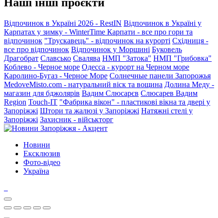
Наші інші проєкти
Відпочинок в Україні 2026 - RestIN
Відпочинок в Україні у
Карпатах у зимку - WinterTime
Карпати - все про гори та
відпочинок
"Трускавець" - відпочинок на курорті
Східниця -
все про відпочинок
Відпочинок у Моршині
Буковель
Драгобрат
Славсько
Свалява
НМП "Затока"
НМП "Грибовка"
Коблево - Черное море
Одесса - курорт на Черном море
Каролино-Бугаз - Черное Море
Солнечные панели Запорожья
MedoveMisto.com - натуральний віск та вощина
Долина Меду -
магазин для бджолярів
Вадим Слюсарєв
Слюсарев Вадим
Region
Touch-IT
"Фабрика вікон" - пластикові вікна та двері у
Запоріжжі
Штори та жалюзі у Запоріжжі
Натяжні стелі у
Запоріжжі
Захисник - військторг
Новини
Ексклюзив
Фото-відео
Україна