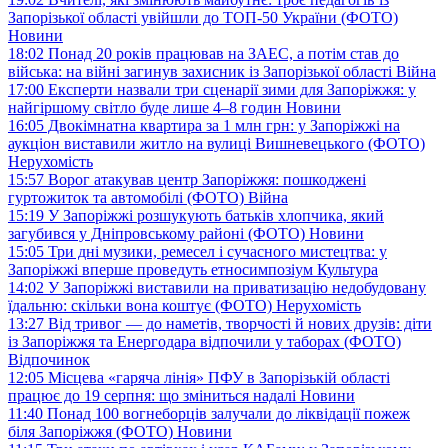
Запорізької області увійшли до ТОП-50 України (ФОТО)
Новини
18:02
Понад 20 років працював на ЗАЕС, а потім став до
війська: на війні загинув захисник із Запорізької області
Війна
17:00
Експерти назвали три сценарії зими для Запоріжжя: у
найгіршому світло буде лише 4–8 годин
Новини
16:05
Двокімнатна квартира за 1 млн грн: у Запоріжжі на
аукціон виставили житло на вулиці Вишневецького (ФОТО)
Нерухомість
15:57
Ворог атакував центр Запоріжжя: пошкоджені
гуртожиток та автомобілі (ФОТО)
Війна
15:19
У Запоріжжі розшукують батьків хлопчика, який
загубився у Дніпровському районі (ФОТО)
Новини
15:05
Три дні музики, ремесел і сучасного мистецтва: у
Запоріжжі вперше проведуть етносимпозіум
Культура
14:02
У Запоріжжі виставили на приватизацію недобудовану
їдальню: скільки вона коштує (ФОТО)
Нерухомість
13:27
Від тривог — до наметів, творчості й нових друзів: діти
із Запоріжжя та Енергодара відпочили у таборах (ФОТО)
Відпочинок
12:05
Місцева «гаряча лінія» ПФУ в Запорізькій області
працює до 19 серпня: що зміниться надалі
Новини
11:40
Понад 100 вогнеборців залучали до ліквідації пожеж
біля Запоріжжя (ФОТО)
Новини