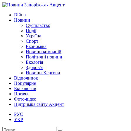
Війна
Новини
Суспільство
Події
Україна
Спорт
Економіка
Новини компаній
Політичні новини
Екологія
Здоров’я
Новини Херсона
Відпочинок
Популярне
Ексклюзив
Погляд
Фото-відео
Підтримка сайту Акцент
РУС
УКР