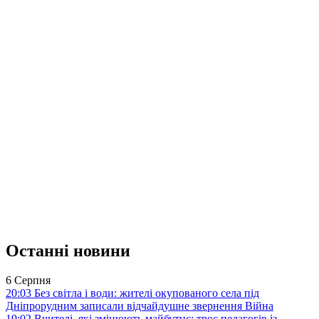
Останні новини
6 Серпня
20:03
Без світла і води: жителі окупованого села під
Дніпрорудним записали відчайдушне звернення
Війна
19:02
Вчителі, які змінюють майбутнє: троє педагогів із