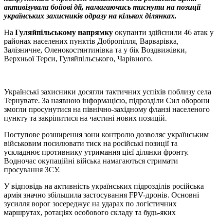
активізувала бойові дії, намагаючись тиснути на позиції
українських захисників одразу на кількох ділянках.
На
Гуляйпільському напрямку
окупанти здійснили 46 атак у
районах населених пунктів Добропілля, Варварівка,
Залізничне, Оленокостянтинівка та у бік Воздвижівки,
Верхньої Терси, Гуляйпільського, Чарівного.
Українські захисники досягли тактичних успіхів поблизу села
Тернувате. За наявною інформацією, підрозділи Сил оборони
змогли просунутися на північно-західному фланзі населеного
пункту та закріпитися на частині нових позицій.
Поступове розширення зони контролю дозволяє українським
військовим посилювати тиск на російські позиції та
ускладнює противнику утримання цієї ділянки фронту.
Водночас окупаційні війська намагаються стримати
просування ЗСУ.
У відповідь на активність українських підрозділів російська
армія значно збільшила застосування FPV-дронів. Основні
зусилля ворог зосереджує на ударах по логістичних
маршрутах, ротаціях особового складу та будь-яких