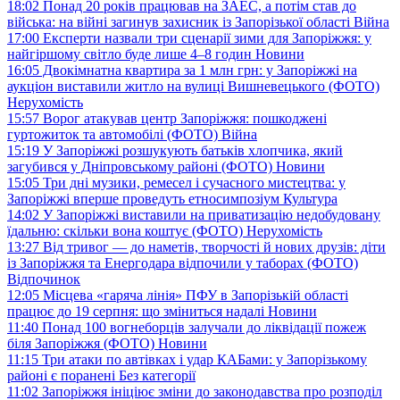
18:02
Понад 20 років працював на ЗАЕС, а потім став до
війська: на війні загинув захисник із Запорізької області
Війна
17:00
Експерти назвали три сценарії зими для Запоріжжя: у
найгіршому світло буде лише 4–8 годин
Новини
16:05
Двокімнатна квартира за 1 млн грн: у Запоріжжі на
аукціон виставили житло на вулиці Вишневецького (ФОТО)
Нерухомість
15:57
Ворог атакував центр Запоріжжя: пошкоджені
гуртожиток та автомобілі (ФОТО)
Війна
15:19
У Запоріжжі розшукують батьків хлопчика, який
загубився у Дніпровському районі (ФОТО)
Новини
15:05
Три дні музики, ремесел і сучасного мистецтва: у
Запоріжжі вперше проведуть етносимпозіум
Культура
14:02
У Запоріжжі виставили на приватизацію недобудовану
їдальню: скільки вона коштує (ФОТО)
Нерухомість
13:27
Від тривог — до наметів, творчості й нових друзів: діти
із Запоріжжя та Енергодара відпочили у таборах (ФОТО)
Відпочинок
12:05
Місцева «гаряча лінія» ПФУ в Запорізькій області
працює до 19 серпня: що зміниться надалі
Новини
11:40
Понад 100 вогнеборців залучали до ліквідації пожеж
біля Запоріжжя (ФОТО)
Новини
11:15
Три атаки по автівках і удар КАБами: у Запорізькому
районі є поранені
Без категорії
11:02
Запоріжжя ініціює зміни до законодавства про розподіл