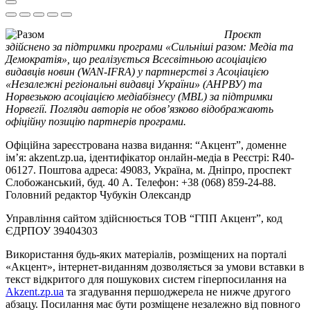
Проєкт
здійснено за підтримки програми «Сильніші разом: Медіа та
Демократія», що реалізується Всесвітньою асоціацією
видавців новин (WAN-IFRA) у партнерстві з Асоціацією
«Незалежні регіональні видавці України» (АНРВУ) та
Норвезькою асоціацією медіабізнесу (MBL) за підтримки
Норвегії. Погляди авторів не обов’язково відображають
офіційну позицію партнерів програми.
Офіційна зареєстрована назва видання: “Акцент”, доменне
ім’я: akzent.zp.ua, ідентифікатор онлайн-медіа в Реєстрі: R40-
06127. Поштова адреса: 49083, Україна, м. Дніпро, проспект
Слобожанський, буд. 40 А. Телефон: +38 (068) 859-24-88.
Головний редактор Чубукін Олександр
Управління сайтом здійснюється ТОВ “ГПП Акцент”, код
ЄДРПОУ 39404303
Використання будь-яких матеріалів, розміщених на порталі
«Акцент», інтернет-виданням дозволяється за умови вставки в
текст відкритого для пошукових систем гіперпосилання на
Akzent.zp.ua
та згадування першоджерела не нижче другого
абзацу. Посилання має бути розміщене незалежно від повного