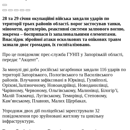
28 та 29 січня окупаційні війська завдали ударів по
території трьох районів області. ворог застосував танки,
міномети, артилерію, реактивні системи залпового вогню,
зокрема – боєприпаси із запалювальними елементами.
Внаслідок збройної атаки осколкових та опікових травм
зазнали двоє громадян, їх госпіталізовано.
Про це повідомляє прес-служба ГУНП у Запорізькій області,
передає “Акцент”.
За минулі дві доби російські загарбники завдали 116 ударів по
території Запорізького, Пологівського та Василівського
районів. Влучання зафіксовані в Юрківці, Гуляйполі,
Оріхові,Залізничному, Новоандріївці, Новоданилівці,
Чарівному, Червоному, Ольгівському, Малинівці, Білогір’ї,
Малій Токмачці, Лугівському, Темирівці, Степовому,
Кам’янському, Плавнях, Малих Щербаках.
Упродовж двох діб поліцейські зареєстрували 32
повідомлення про зруйновані житлову та цивільну
інфраструктури.