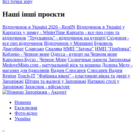
Всі точки зору
Наші інші проєкти
Відпочинок в Україні 2026 - RestIN
Відпочинок в Україні у
Карпатах у зимку - WinterTime
Карпати - все про гори та
відпочинок
"Трускавець" - відпочинок на курорті
Східниця -
все про відпочинок
Відпочинок у Моршині
Буковель
Драгобрат
Славсько
Свалява
НМП "Затока"
НМП "Грибовка"
Коблево - Черное море
Одесса - курорт на Черном море
Каролино-Бугаз - Черное Море
Солнечные панели Запорожья
MedoveMisto.com - натуральний віск та вощина
Долина Меду -
магазин для бджолярів
Вадим Слюсарєв
Слюсарев Вадим
Region
Touch-IT
"Фабрика вікон" - пластикові вікна та двері у
Запоріжжі
Штори та жалюзі у Запоріжжі
Натяжні стелі у
Запоріжжі
Захисник - військторг
Новини
Ексклюзив
Фото-відео
Україна