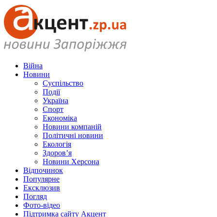
Війна
Новини
Суспільство
Події
Україна
Спорт
Економіка
Новини компаній
Політичні новини
Екологія
Здоров’я
Новини Херсона
Відпочинок
Популярне
Ексклюзив
Погляд
Фото-відео
Підтримка сайту Акцент