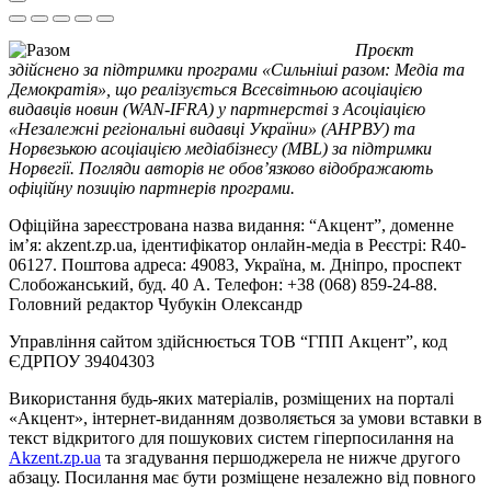
Проєкт
здійснено за підтримки програми «Сильніші разом: Медіа та
Демократія», що реалізується Всесвітньою асоціацією
видавців новин (WAN-IFRA) у партнерстві з Асоціацією
«Незалежні регіональні видавці України» (АНРВУ) та
Норвезькою асоціацією медіабізнесу (MBL) за підтримки
Норвегії. Погляди авторів не обов’язково відображають
офіційну позицію партнерів програми.
Офіційна зареєстрована назва видання: “Акцент”, доменне
ім’я: akzent.zp.ua, ідентифікатор онлайн-медіа в Реєстрі: R40-
06127. Поштова адреса: 49083, Україна, м. Дніпро, проспект
Слобожанський, буд. 40 А. Телефон: +38 (068) 859-24-88.
Головний редактор Чубукін Олександр
Управління сайтом здійснюється ТОВ “ГПП Акцент”, код
ЄДРПОУ 39404303
Використання будь-яких матеріалів, розміщених на порталі
«Акцент», інтернет-виданням дозволяється за умови вставки в
текст відкритого для пошукових систем гіперпосилання на
Akzent.zp.ua
та згадування першоджерела не нижче другого
абзацу. Посилання має бути розміщене незалежно від повного