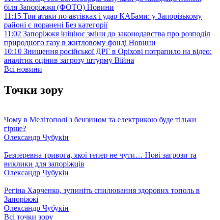
біля Запоріжжя (ФОТО)
Новини
11:15
Три атаки по автівках і удар КАБами: у Запорізькому
районі є поранені
Без категорії
11:02
Запоріжжя ініціює зміни до законодавства про розподіл
природного газу в житловому фонді
Новини
10:10
Знищення російської ДРГ в Оріхові потрапило на відео:
аналітик оцінив загрозу штурму
Війна
Всі новини
Точки зору
Чому в Мелітополі з бензином та електрикою буде тільки
гірше?
Олександр Чубукін
Безперевна тривога, якої тепер не чути… Нові загрози та
виклики для запоріжців
Олександр Чубукін
Регіна Харченко, зупиніть спилювання здорових тополь в
Запоріжжі
Олександр Чубукін
Всі точки зору