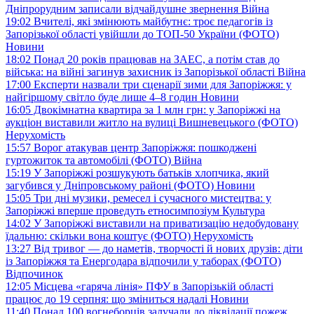
Дніпрорудним записали відчайдушне звернення
Війна
19:02
Вчителі, які змінюють майбутнє: троє педагогів із
Запорізької області увійшли до ТОП-50 України (ФОТО)
Новини
18:02
Понад 20 років працював на ЗАЕС, а потім став до
війська: на війні загинув захисник із Запорізької області
Війна
17:00
Експерти назвали три сценарії зими для Запоріжжя: у
найгіршому світло буде лише 4–8 годин
Новини
16:05
Двокімнатна квартира за 1 млн грн: у Запоріжжі на
аукціон виставили житло на вулиці Вишневецького (ФОТО)
Нерухомість
15:57
Ворог атакував центр Запоріжжя: пошкоджені
гуртожиток та автомобілі (ФОТО)
Війна
15:19
У Запоріжжі розшукують батьків хлопчика, який
загубився у Дніпровському районі (ФОТО)
Новини
15:05
Три дні музики, ремесел і сучасного мистецтва: у
Запоріжжі вперше проведуть етносимпозіум
Культура
14:02
У Запоріжжі виставили на приватизацію недобудовану
їдальню: скільки вона коштує (ФОТО)
Нерухомість
13:27
Від тривог — до наметів, творчості й нових друзів: діти
із Запоріжжя та Енергодара відпочили у таборах (ФОТО)
Відпочинок
12:05
Місцева «гаряча лінія» ПФУ в Запорізькій області
працює до 19 серпня: що зміниться надалі
Новини
11:40
Понад 100 вогнеборців залучали до ліквідації пожеж