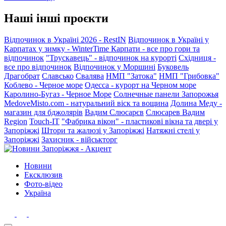
Наші інші проєкти
Відпочинок в Україні 2026 - RestIN
Відпочинок в Україні у
Карпатах у зимку - WinterTime
Карпати - все про гори та
відпочинок
"Трускавець" - відпочинок на курорті
Східниця -
все про відпочинок
Відпочинок у Моршині
Буковель
Драгобрат
Славсько
Свалява
НМП "Затока"
НМП "Грибовка"
Коблево - Черное море
Одесса - курорт на Черном море
Каролино-Бугаз - Черное Море
Солнечные панели Запорожья
MedoveMisto.com - натуральний віск та вощина
Долина Меду -
магазин для бджолярів
Вадим Слюсарєв
Слюсарев Вадим
Region
Touch-IT
"Фабрика вікон" - пластикові вікна та двері у
Запоріжжі
Штори та жалюзі у Запоріжжі
Натяжні стелі у
Запоріжжі
Захисник - військторг
Новини
Ексклюзив
Фото-відео
Україна