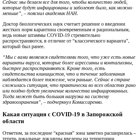
Сейчас мы делаем все для того, чтобы количество людей,
которые будут инфицированы и заболеют было, как можно
меньше”, – пояснил академик НАН.
Доктор биологических наук считает решение о введении
жестких норм карантина своевременным и рациональным,
ведь новые штаммы COVID-19 стремительно
распространяются, в отличие от “классического варианта”,
который был ранее.
“Мы с вами являемся свидетелями того, что уже есть новые
варианты вируса, которые более агрессивны и контагиозны,
быстрее распространяются. Кроме того, есть
свидетельства клиницистов, что и течение заболевания
наблюдается более тяжелое, чем раньше. Сейчас в стране
сложилась ситуация, что практически во всех областях рано
или поздно будет увеличение количества инфицированных.
Тогда может быть большая нагрузка на систему
здравоохранения”, – подчеркнул Комиссаренко.
Какая ситуация с COVID-19 в Запорожской
области
Отметим, за последние “красная” зона заметно расширилась –
теперь локальные локдауны введены на территории