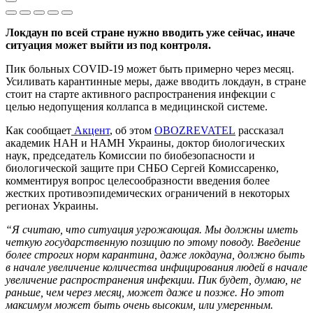
Локдаун по всей стране нужно вводить уже сейчас, иначе
ситуация может выйти из под контроля.
Пик больных COVID-19 может быть примерно через месяц.
Усиливать карантинные меры, даже вводить локдаун, в стране
стоит на старте активного распространения инфекции с
целью недопущения коллапса в медицинской системе.
Как сообщает
Акцент
, об этом
OBOZREVATEL
рассказал
академик НАН и НАМН Украины, доктор биологических
наук, председатель Комиссии по биобезопасности и
биологической защите при СНБО Сергей Комиссаренко,
комментируя вопрос целесообразности введения более
жестких противоэпидемических ограничений в некоторых
регионах Украины.
“Я считаю, что ситуация угрожающая. Мы должны иметь
четкую государственную позицию по этому поводу. Введение
более строгих норм карантина, даже локдауна, должно быть
в начале увеличение количества инфицирования людей в начале
увеличение распространения инфекции. Пик будет, думаю, не
раньше, чем через месяц, может даже и позже. Но этот
максимум может быть очень высоким, или умеренным.