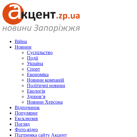
Війна
Новини
Суспільство
Події
Україна
Спорт
Економіка
Новини компаній
Політичні новини
Екологія
Здоров’я
Новини Херсона
Відпочинок
Популярне
Ексклюзив
Погляд
Фото-відео
Підтримка сайту Акцент