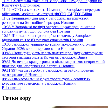
11:59
Смертельна атака біля Запоріжжя: FPV-дрон вдарив по
Кушугуму
Відпочинок
11:42
«СТО на колесах» за 12 млн грн: Запоріжжя передало
військовим мобільні майстерні (ФОТО, ВІДЕО)
Війна
11:02
Залишилося два дні: у Запоріжжі завершується
реєстрація на благодійний ярмарок
Новини
10:35
У Запоріжжі поліція охорони шукає працівника на
головний пульт: що пропонують
Новини
10:15
Шість атак на підстанції за тиждень: у Запоріжжі
відновили світло 83 тисячам споживачів
Новини
10:05
Запоріжжя увійшло до трійки молодіжних столиць
України-2026: хто випередив місто
Новини
09:45
«Вони руйнують навіть пам’ять про Другу світову»: як
сьогодні виглядає Жовта Круча на Запоріжжі
Війна
09:31
До вечора краще тримати вікна закритими: неприємний
прогноз для Запоріжжя на 7 серпня
Новини
09:11
997 ударів за добу: у Запоріжжі та районі поранені
десятеро людей
Новини
08:56
Тимчасові зміни у русі тролейбусів 7 серпня: як
курсуватиме транспорт у Запоріжжі
Новини
Всі новини
Точки зору