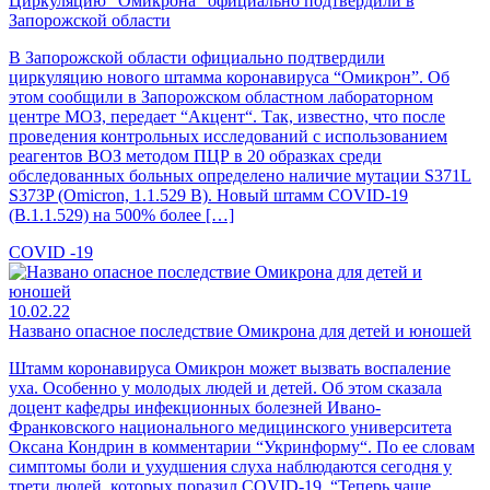
Циркуляцию “Омикрона” официально подтвердили в
Запорожской области
В Запорожской области официально подтвердили
циркуляцию нового штамма коронавируса “Омикрон”. Об
этом сообщили в Запорожском областном лабораторном
центре МОЗ, передает “Акцент“. Так, известно, что после
проведения контрольных исследований с использованием
реагентов ВОЗ методом ПЦР в 20 образках среди
обследованных больных определено наличие мутации S371L
S373P (Omicron, 1.1.529 B). Новый штамм COVID-19
(В.1.1.529) на 500% более […]
COVID -19
10.02.22
Названо опасное последствие Омикрона для детей и юношей
Штамм коронавируса Омикрон может вызвать воспаление
уха. Особенно у молодых людей и детей. Об этом сказала
доцент кафедры инфекционных болезней Ивано-
Франковского национального медицинского университета
Оксана Кондрин в комментарии “Укринформу“. По ее словам
симптомы боли и ухудшения слуха наблюдаются сегодня у
трети людей, которых поразил COVID-19. “Теперь чаще