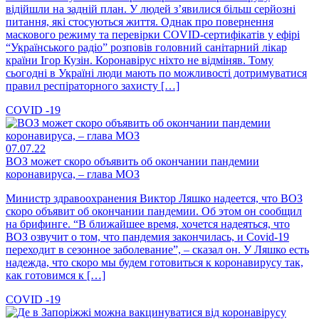
відійшли на задній план. У людей з’явилися більш серйозні
питання, які стосуються життя. Однак про повернення
маскового режиму та перевірки COVID-сертифікатів у ефірі
“Українського радіо” розповів головний санітарний лікар
країни Ігор Кузін. Коронавірус ніхто не відміняв. Тому
сьогодні в Україні люди мають по можливості дотримуватися
правил респіраторного захисту […]
COVID -19
07.07.22
ВОЗ может скоро объявить об окончании пандемии
коронавируса, – глава МОЗ
Министр здравоохранения Виктор Ляшко надеется, что ВОЗ
скоро объявит об окончании пандемии. Об этом он сообщил
на брифинге. “В ближайшее время, хочется надеяться, что
ВОЗ озвучит о том, что пандемия закончилась, и Covid-19
переходит в сезонное заболевание”, – сказал он. У Ляшко есть
надежда, что скоро мы будем готовиться к коронавирусу так,
как готовимся к […]
COVID -19