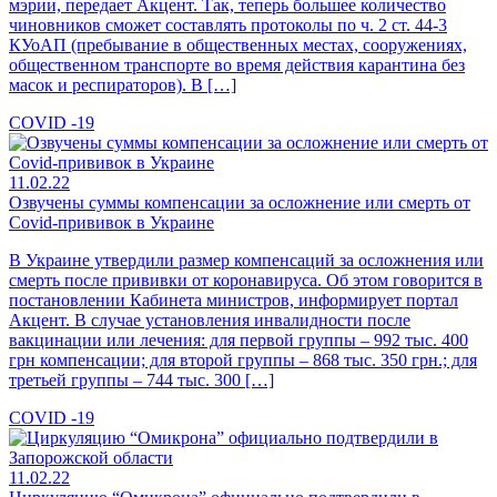
мэрии, передает Акцент. Так, теперь большее количество
чиновников сможет составлять протоколы по ч. 2 ст. 44-3
КУоАП (пребывание в общественных местах, сооружениях,
общественном транспорте во время действия карантина без
масок и респираторов). В […]
COVID -19
11.02.22
Озвучены суммы компенсации за осложнение или смерть от
Covid-прививок в Украине
В Украине утвердили размер компенсаций за осложнения или
смерть после прививки от коронавируса. Об этом говорится в
постановлении Кабинета министров, информирует портал
Акцент. В случае установления инвалидности после
вакцинации или лечения: для первой группы – 992 тыс. 400
грн компенсации; для второй группы – 868 тыс. 350 грн.; для
третьей группы – 744 тыс. 300 […]
COVID -19
11.02.22