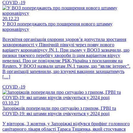
COVID -19
20.12.23
У ВОЗ попереджають про поширення нового штамму
коронавірусу
Всесвітня організація охорони здоров’я допустила зростання
захворюваності у Північній півкулі через появу нового
варіанту коронавірусу JN.1. При цьому у ВООЗ зазначили, що
ризики тяжчого перебігу хвороби із цим варіантом вірусу
невеликі. Про це повідомляє РБК-Україна з посиланням на
Reuters. У ВООЗ назвали штам JN.1 таким, що “являє інтерес”.
В організації запевнили, що існуючі вакцини захищатимуть
[…]
COVID -19
03.10.23
Запоріжців попередили про ситуацію з грипом, ГРВІ та
COVID-19: які штами вірусів очікуються у 2024 році
У вівторок, 3 жовтня, у Запоріжжі відбувся брифінг головного
санітарного лікаря області Тараса Тищенка, який стосувався