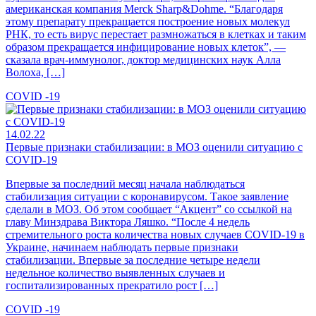
американская компания Merck Sharp&Dohme. “Благодаря
этому препарату прекращается построение новых молекул
РНК, то есть вирус перестает размножаться в клетках и таким
образом прекращается инфицирование новых клеток”, —
сказала врач-иммунолог, доктор медицинских наук Алла
Волоха, […]
COVID -19
14.02.22
Первые признаки стабилизации: в МОЗ оценили ситуацию с
COVID-19
Впервые за последний месяц начала наблюдаться
стабилизация ситуации с коронавирусом. Такое заявление
сделали в МОЗ. Об этом сообщает “Акцент” со ссылкой на
главу Минздрава Виктора Ляшко. “После 4 недель
стремительного роста количества новых случаев COVID-19 в
Украине, начинаем наблюдать первые признаки
стабилизации. Впервые за последние четыре недели
недельное количество выявленных случаев и
госпитализированных прекратило рост […]
COVID -19