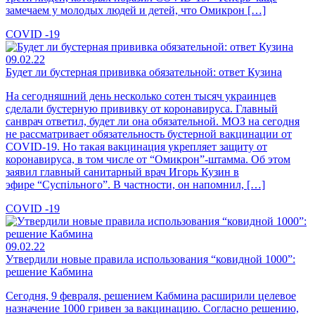
замечаем у молодых людей и детей, что Омикрон […]
COVID -19
09.02.22
Будет ли бустерная прививка обязательной: ответ Кузина
На сегодняшний день несколько сотен тысяч украинцев
сделали бустерную прививку от коронавируса. Главный
санврач ответил, будет ли она обязательной. МОЗ на сегодня
не рассматривает обязательность бустерной вакцинации от
COVID-19. Но такая вакцинация укрепляет защиту от
коронавируса, в том числе от “Омикрон”-штамма. Об этом
заявил главный санитарный врач Игорь Кузин в
эфире “Суспільного”. В частности, он напомнил, […]
COVID -19
09.02.22
Утвердили новые правила использования “ковидной 1000”:
решение Кабмина
Сегодня, 9 февраля, решением Кабмина расширили целевое
назначение 1000 гривен за вакцинацию. Согласно решению,