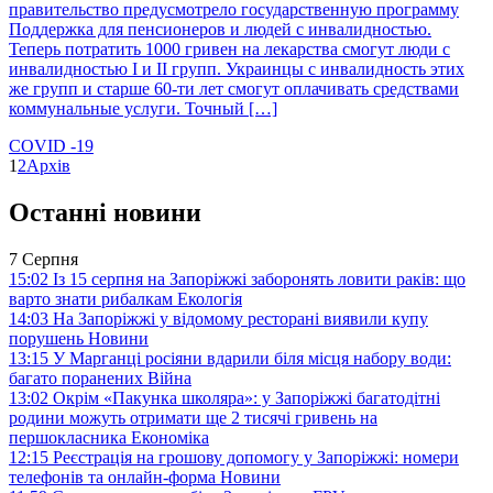
правительство предусмотрело государственную программу
Поддержка для пенсионеров и людей с инвалидностью.
Теперь потратить 1000 гривен на лекарства смогут люди с
инвалидностью I и II групп. Украинцы с инвалидность этих
же групп и старше 60-ти лет смогут оплачивать средствами
коммунальные услуги. Точный […]
COVID -19
1
2
Архів
Останні новини
7 Серпня
15:02
Із 15 серпня на Запоріжжі заборонять ловити раків: що
варто знати рибалкам
Екологія
14:03
На Запоріжжі у відомому ресторані виявили купу
порушень
Новини
13:15
У Марганці росіяни вдарили біля місця набору води:
багато поранених
Війна
13:02
Окрім «Пакунка школяра»: у Запоріжжі багатодітні
родини можуть отримати ще 2 тисячі гривень на
першокласника
Економіка
12:15
Реєстрація на грошову допомогу у Запоріжжі: номери
телефонів та онлайн-форма
Новини