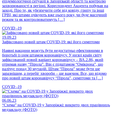
епідеміологічної ситуації в Запорізькій області та контролю
захворюваності в регіоні. Кореспондент Акцента побував на
заході. Про те, як убезпечити себе від ковіду, грипу та інші
ГРВІ, які штами очікують вже цього року, чи буде масочний
режим та як контролюватимуть […]
COVID -19
19.09.23
Зафіксовано новий штам COVID-19: які його симптоми
Наявні вакцини можуть бути недостатньо ефективними в
боротьбі із цим штамом коронавірусу. У низці країн світу
зафіксований новий варіант коронавірусу – ВА.2.86, який
отримав назву “Пірола”. Він є підштамом “Омікрона”, що
налічує понад 30 мутацій. Штам “Пірола” може бути ще
заразнішим, а перебіг хвороби – ще важчим. Все, що відомо
про новий штам коронавірусу “Пірола”, симптоми та […]
COVID -19
06.06.23
“Схема” на COVID-19 у Запоріжжі: викрито двох працівниць
медзакладу (ФОТО)