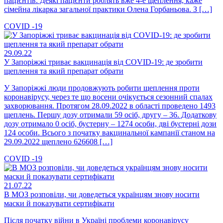
пацієнтів. Деякі пацієнти роблять вже 4-е щеплення, каже
сімейна лікарка загальної практики Олена Горбаньова. З […]
COVID -19
29.09.22
У Запоріжжі триває вакцинація від COVID-19: де зробити
щеплення та який препарат обрати
У Запоріжжі люди продовжують робити щеплення проти
коронавірусу, через те що восени очікується сезонний спалах
захворювання. Протягом 28.09.2022 в області проведено 1493
щеплень. Першу дозу отримали 59 осіб, другу – 36. Додаткову
дозу отримало 0 осіб, бустерну – 1274 особи, дві бустерні дози
124 особи. Всього з початку вакцинальної кампанії станом на
29.09.2022 щеплено 626608 […]
COVID -19
21.07.22
В МОЗ розповіли, чи доведеться українцям знову носити
маски й показувати сертифікати
Після початку війни в Україні проблеми коронавірусу