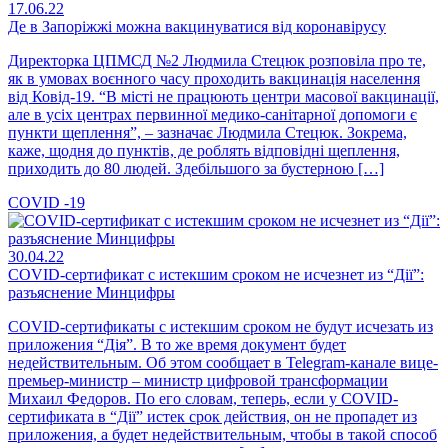
17.06.22
Де в Запоріжжі можна вакцинуватися від коронавірусу
Директорка ЦПМСД №2 Людмила Стецюк розповіла про те,
як в умовах воєнного часу проходить вакцинація населення
від Ковід-19. “В місті не працюють центри масової вакцинації,
але в усіх центрах первинної медико-санітарної допомоги є
пункти щеплення”, – зазначає Людмила Стецюк. Зокрема,
каже, щодня до пунктів, де роблять відповідні щеплення,
приходить до 80 людей. Здебільшого за бустерною […]
COVID -19
30.04.22
COVID-сертификат с истекшим сроком не исчезнет из “Дії”:
разъяснение Минцифры
COVID-сертификаты с истекшим сроком не будут исчезать из
приложения “Дія”. В то же время документ будет
недействительным. Об этом сообщает в Telegram-канале вице-
премьер-министр – министр цифровой трансформации
Михаил Федоров. По его словам, теперь, если у COVID-
сертификата в “Дії” истек срок действия, он не пропадет из
приложения, а будет недействительным, чтобы в такой способ