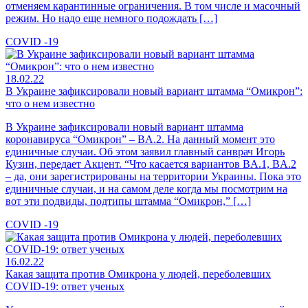
отменяем карантинные ограничения. В том числе и масочный
режим. Но надо еще немного подождать […]
COVID -19
18.02.22
В Украине зафиксировали новый вариант штамма “Омикрон”:
что о нем известно
В Украине зафиксировали новый вариант штамма
коронавируса “Омикрон” – BA.2. На данный момент это
единичные случаи. Об этом заявил главный санврач Игорь
Кузин, передает Акцент. “Что касается вариантов BA.1, BA.2
– да, они зарегистрированы на территории Украины. Пока это
единичные случаи, и на самом деле когда мы посмотрим на
вот эти подвиды, подтипы штамма “Омикрон,” […]
COVID -19
16.02.22
Какая защита против Омикрона у людей, переболевших
COVID-19: ответ ученых