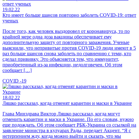
19.02.22
Кто имеет больше шансов повторно заболеть COVID-19: ответ
ученых
После того, как человек выздоровел от коронавируса, то по
крайней мере одна доза вакцины обеспечивает ему
дополнительную защиту от повторного заражения. Ученые
выяснили, что непривитые против COVID-19 люди имеют в 5
раз больше шансов снова заболеть по сравнению с теми, кто
сделал прививку. Это объясняется тем, что иммунитет,
приобретенный из-за инфекции, недолговечен. Об этом
сообщает […]
COVID -19
18.02.22
Ляшко рассказал, когда отменят карантин и маски в Украине
Глава Минздрава Виктор Ляшко рассказал, когда могут
отменить карантин и маски в Украине. По его словам, нужно
еще подождать. Об этом сообщает РБК-Украина со ссылкой на
заявление министра в кулуарах Рады, передает Акцент. “Я с
нетерпением жду, когда можно выйти и сказать, что мы