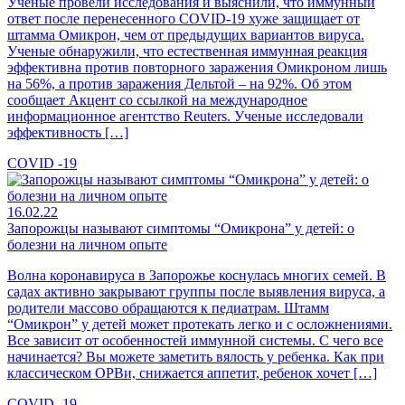
Ученые провели исследования и выяснили, что иммунный
ответ после перенесенного COVID-19 хуже защищает от
штамма Омикрон, чем от предыдущих вариантов вируса.
Ученые обнаружили, что естественная иммунная реакция
эффективна против повторного заражения Омикроном лишь
на 56%, а против заражения Дельтой – на 92%. Об этом
сообщает Акцент со ссылкой на международное
информационное агентство Reuters. Ученые исследовали
эффективность […]
COVID -19
16.02.22
Запорожцы называют симптомы “Омикрона” у детей: о
болезни на личном опыте
Волна коронавируса в Запорожье коснулась многих семей. В
садах активно закрывают группы после выявления вируса, а
родители массово обращаются к педиатрам. Штамм
“Омикрон” у детей может протекать легко и с осложнениями.
Все зависит от особенностей иммунной системы. С чего все
начинается? Вы можете заметить вялость у ребенка. Как при
классическом ОРВи, снижается аппетит, ребенок хочет […]
COVID -19