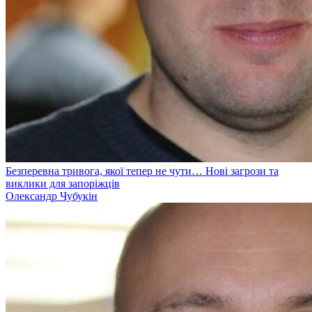
Безперевна тривога, якої тепер не чути… Нові загрози та
виклики для запоріжців
Олександр Чубукін