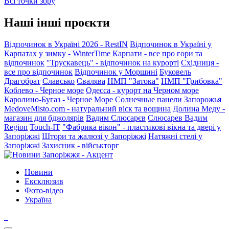
Всі точки зору
Наші інші проєкти
Відпочинок в Україні 2026 - RestIN
Відпочинок в Україні у
Карпатах у зимку - WinterTime
Карпати - все про гори та
відпочинок
"Трускавець" - відпочинок на курорті
Східниця -
все про відпочинок
Відпочинок у Моршині
Буковель
Драгобрат
Славсько
Свалява
НМП "Затока"
НМП "Грибовка"
Коблево - Черное море
Одесса - курорт на Черном море
Каролино-Бугаз - Черное Море
Солнечные панели Запорожья
MedoveMisto.com - натуральний віск та вощина
Долина Меду -
магазин для бджолярів
Вадим Слюсарєв
Слюсарев Вадим
Region
Touch-IT
"Фабрика вікон" - пластикові вікна та двері у
Запоріжжі
Штори та жалюзі у Запоріжжі
Натяжні стелі у
Запоріжжі
Захисник - військторг
Новини
Ексклюзив
Фото-відео
Україна