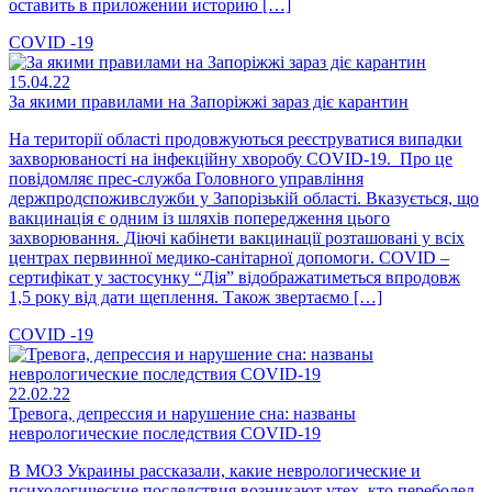
оставить в приложении историю […]
COVID -19
15.04.22
За якими правилами на Запоріжжі зараз діє карантин
На території області продовжуються реєструватися випадки
захворюваності на інфекційну хворобу COVID-19. Про це
повідомляє прес-служба Головного управління
держпродспоживслужби у Запорізькій області. Вказується, що
вакцинація є одним із шляхів попередження цього
захворювання. Діючі кабінети вакцинації розташовані у всіх
центрах первинної медико-санітарної допомоги. COVID –
сертифікат у застосунку “Дія” відображатиметься впродовж
1,5 року від дати щеплення. Також звертаємо […]
COVID -19
22.02.22
Тревога, депрессия и нарушение сна: названы
неврологические последствия COVID-19
В МОЗ Украины рассказали, какие неврологические и
психологические последствия возникают утех, кто переболел