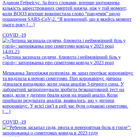
Аданом Гебреїсус. За його словами, вперше щотижнева
кількість зареєстрованих смертей нижча, ніж у той момент,
коли ВООЗ вперше використала слово “пандемія” щодо
поширення SARS-CoV-2. “Я впевнений, що в якийсь момент
цього року […]
COVID -19
14.01.23
«Дитина засинала сидячи, блювота і неймовірний біль у
горлі»: запоріжанка про симптоми ковіда у 2023 році
Мешканка Запоріжжя розповіла, як зараз протікає коронавірус
та виділила ключові симптоми. Про коронавірус дівчина
дізналася випадково, коли здала аналізи 3-річного сина. У
лабораторії запропонували зробити безкоштовний тест на
ковід, коли у дитини брали кров на інший аналіз. Коли
прийшли результати аналіза, виявилось, що у дитини
коронавірус. У всієї сім’ї в цей час були однакові симптоми.
[…]
COVID -19