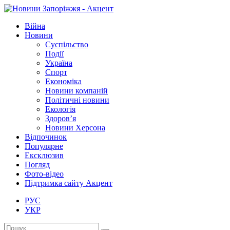
Війна
Новини
Суспільство
Події
Україна
Спорт
Економіка
Новини компаній
Політичні новини
Екологія
Здоров’я
Новини Херсона
Відпочинок
Популярне
Ексклюзив
Погляд
Фото-відео
Підтримка сайту Акцент
РУС
УКР