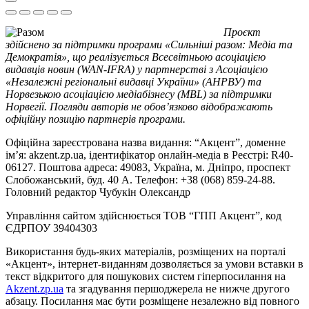
Проєкт
здійснено за підтримки програми «Сильніші разом: Медіа та
Демократія», що реалізується Всесвітньою асоціацією
видавців новин (WAN-IFRA) у партнерстві з Асоціацією
«Незалежні регіональні видавці України» (АНРВУ) та
Норвезькою асоціацією медіабізнесу (MBL) за підтримки
Норвегії. Погляди авторів не обов’язково відображають
офіційну позицію партнерів програми.
Офіційна зареєстрована назва видання: “Акцент”, доменне
ім’я: akzent.zp.ua, ідентифікатор онлайн-медіа в Реєстрі: R40-
06127. Поштова адреса: 49083, Україна, м. Дніпро, проспект
Слобожанський, буд. 40 А. Телефон: +38 (068) 859-24-88.
Головний редактор Чубукін Олександр
Управління сайтом здійснюється ТОВ “ГПП Акцент”, код
ЄДРПОУ 39404303
Використання будь-яких матеріалів, розміщених на порталі
«Акцент», інтернет-виданням дозволяється за умови вставки в
текст відкритого для пошукових систем гіперпосилання на
Akzent.zp.ua
та згадування першоджерела не нижче другого
абзацу. Посилання має бути розміщене незалежно від повного