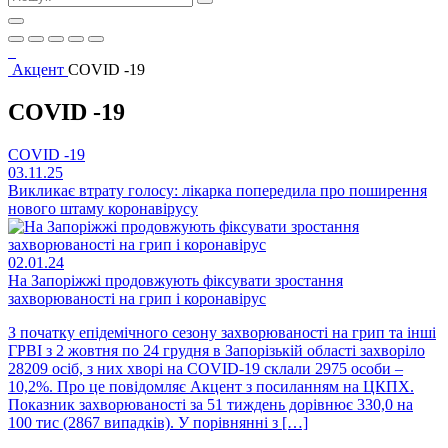
Акцент
COVID -19
COVID -19
COVID -19
03.11.25
Викликає втрату голосу: лікарка попередила про поширення
нового штаму коронавірусу
02.01.24
На Запоріжжі продовжують фіксувати зростання
захворюваності на грип і коронавірус
З початку епідемічного сезону захворюваності на грип та інші
ГРВІ з 2 жовтня по 24 грудня в Запорізькій області захворіло
28209 осіб, з них хворі на COVID-19 склали 2975 особи –
10,2%. Про це повідомляє Акцент з посиланням на ЦКПХ.
Показник захворюваності за 51 тиждень дорівнює 330,0 на
100 тис (2867 випадків). У порівнянні з […]