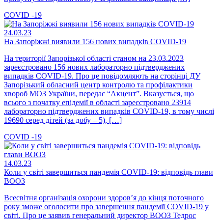
COVID -19
24.03.23
На Запоріжжі виявили 156 нових випадків COVID-19
На території Запорізької області станом на 23.03.2023
зареєстровано 156 нових лабораторно підтверджених
випадків COVID-19. Про це повідомляють на сторінці ДУ
Запорізький обласний центр контролю та профілактики
хвороб МОЗ України, передає “Акцент”. Вказується, що
всього з початку епідемії в області зареєстровано 23914
лабораторно підтверджених випадків COVID-19, в тому числі
19690 серед дітей (за добу – 5), […]
COVID -19
14.03.23
Коли у світі завершиться пандемія COVID-19: відповідь глави
ВООЗ
Всесвітня організація охорони здоров’я до кінця поточного
року зможе оголосити про завершення пандемії COVID-19 у
світі. Про це заявив генеральний директор ВООЗ Тедрос