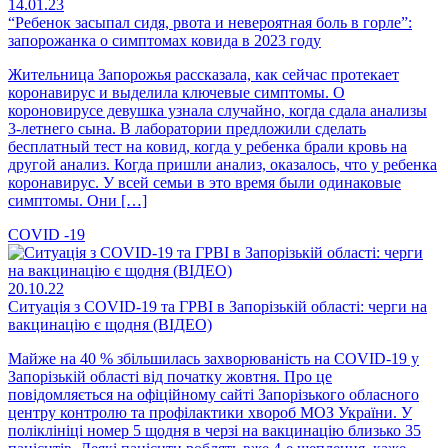
14.01.23
“Ребенок засыпал сидя, рвота и невероятная боль в горле”:
запорожанка о симптомах ковида в 2023 году
Жительница Запорожья рассказала, как сейчас протекает
коронавирус и выделила ключевые симптомы. О
короновирусе девушка узнала случайно, когда сдала анализы
3-летнего сына. В лаборатории предложили сделать
бесплатный тест на ковид, когда у ребенка брали кровь на
другой анализ. Когда пришли анализ, оказалось, что у ребенка
коронавирус. У всей семьи в это время были одинаковые
симптомы. Они […]
COVID -19
20.10.22
Ситуація з COVID-19 та ГРВІ в Запорізькій області: черги на
вакцинацію є щодня (ВІДЕО)
Майже на 40 % збільшилась захворюваність на COVID-19 у
Запорізькій області від початку жовтня. Про це
повідомляється на офіційному сайті Запорізького обласного
центру контролю та профілактики хвороб МОЗ України. У
поліклініці номер 5 щодня в черзі на вакцинацію близько 35