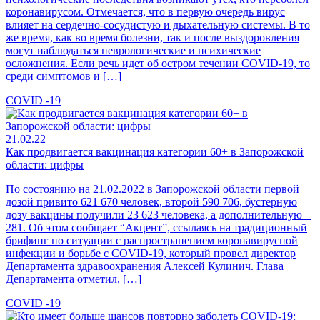
коронавирусом. Отмечается, что в первую очередь вирус
влияет на сердечно-сосудистую и дыхательную системы. В то
же время, как во время болезни, так и после выздоровления
могут наблюдаться неврологические и психические
осложнения. Если речь идет об остром течении COVID-19, то
среди симптомов и […]
COVID -19
21.02.22
Как продвигается вакцинация категории 60+ в Запорожской
области: цифры
По состоянию на 21.02.2022 в Запорожской области первой
дозой привито 621 670 человек, второй 590 706, бустерную
дозу вакцины получили 23 623 человека, а дополнительную –
281. Об этом сообщает “Акцент”, ссылаясь на традиционный
брифинг по ситуации с распространением коронавирусной
инфекции и борьбе с COVID-19, который провел директор
Департамента здравоохранения Алексей Кулинич. Глава
Департамента отметил, […]
COVID -19