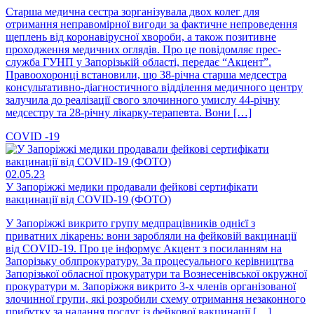
Старша медична сестра зорганізувала двох колег для
отримання неправомірної вигоди за фактичне непроведення
щеплень від коронавірусної хвороби, а також позитивне
проходження медичних оглядів. Про це повідомляє прес-
служба ГУНП у Запорізькій області, передає “Акцент”.
Правоохоронці встановили, що 38-річна старша медсестра
консультативно-діагностичного відділення медичного центру
залучила до реалізації свого злочинного умислу 44-річну
медсестру та 28-річну лікарку-терапевта. Вони […]
COVID -19
02.05.23
У Запоріжжі медики продавали фейкові сертифікати
вакцинації від COVID-19 (ФОТО)
У Запоріжжі викрито групу медпрацівників однієї з
приватних лікарень: вони заробляли на фейковій вакцинації
від COVID-19. Про це інформує Акцент з посиланням на
Запорізьку облпрокуратуру. За процесуального керівництва
Запорізької обласної прокуратури та Вознесенівської окружної
прокуратури м. Запоріжжя викрито 3-х членів організованої
злочинної групи, які розробили схему отримання незаконного
прибутку за надання послуг із фейкової вакцинації […]