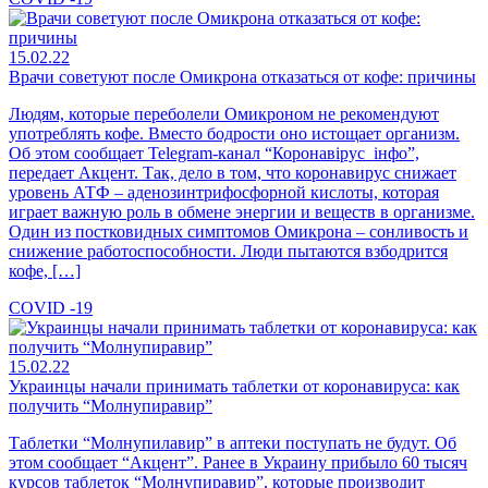
15.02.22
Врачи советуют после Омикрона отказаться от кофе: причины
Людям, которые переболели Омикроном не рекомендуют
употреблять кофе. Вместо бодрости оно истощает организм.
Об этом сообщает Telegram-канал “Коронавірус_інфо”,
передает Акцент. Так, дело в том, что коронавирус снижает
уровень АТФ – аденозинтрифосфорной кислоты, которая
играет важную роль в обмене энергии и веществ в организме.
Один из постковидных симптомов Омикрона – сонливость и
снижение работоспособности. Люди пытаются взбодрится
кофе, […]
COVID -19
15.02.22
Украинцы начали принимать таблетки от коронавируса: как
получить “Молнупиравир”
Таблетки “Молнупилавир” в аптеки поступать не будут. Об
этом сообщает “Акцент”. Ранее в Украину прибыло 60 тысяч
курсов таблеток “Молнупиравир”, которые производит