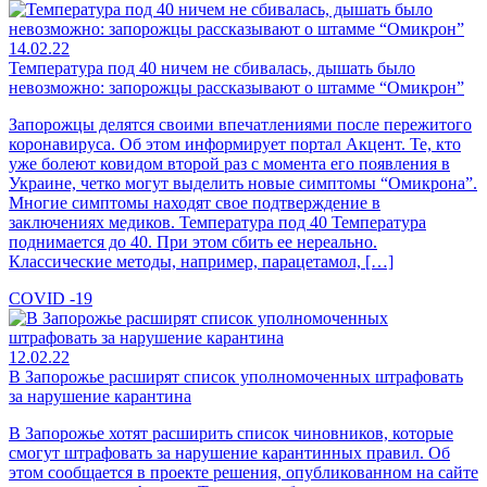
14.02.22
Температура под 40 ничем не сбивалась, дышать было
невозможно: запорожцы рассказывают о штамме “Омикрон”
Запорожцы делятся своими впечатлениями после пережитого
коронавируса. Об этом информирует портал Акцент. Те, кто
уже болеют ковидом второй раз с момента его появления в
Украине, четко могут выделить новые симптомы “Омикрона”.
Многие симптомы находят свое подтверждение в
заключениях медиков. Температура под 40 Температура
поднимается до 40. При этом сбить ее нереально.
Классические методы, например, парацетамол, […]
COVID -19
12.02.22
В Запорожье расширят список уполномоченных штрафовать
за нарушение карантина
В Запорожье хотят расширить список чиновников, которые
смогут штрафовать за нарушение карантинных правил. Об
этом сообщается в проекте решения, опубликованном на сайте