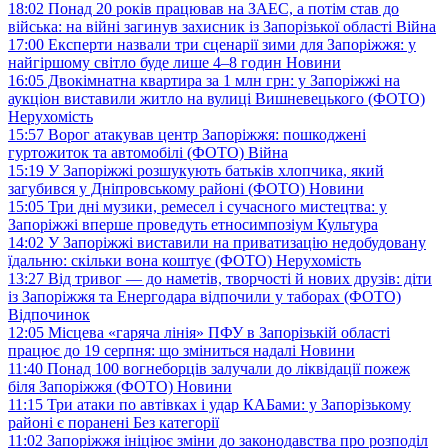
18:02
Понад 20 років працював на ЗАЕС, а потім став до
війська: на війні загинув захисник із Запорізької області
Війна
17:00
Експерти назвали три сценарії зими для Запоріжжя: у
найгіршому світло буде лише 4–8 годин
Новини
16:05
Двокімнатна квартира за 1 млн грн: у Запоріжжі на
аукціон виставили житло на вулиці Вишневецького (ФОТО)
Нерухомість
15:57
Ворог атакував центр Запоріжжя: пошкоджені
гуртожиток та автомобілі (ФОТО)
Війна
15:19
У Запоріжжі розшукують батьків хлопчика, який
загубився у Дніпровському районі (ФОТО)
Новини
15:05
Три дні музики, ремесел і сучасного мистецтва: у
Запоріжжі вперше проведуть етносимпозіум
Культура
14:02
У Запоріжжі виставили на приватизацію недобудовану
їдальню: скільки вона коштує (ФОТО)
Нерухомість
13:27
Від тривог — до наметів, творчості й нових друзів: діти
із Запоріжжя та Енергодара відпочили у таборах (ФОТО)
Відпочинок
12:05
Місцева «гаряча лінія» ПФУ в Запорізькій області
працює до 19 серпня: що зміниться надалі
Новини
11:40
Понад 100 вогнеборців залучали до ліквідації пожеж
біля Запоріжжя (ФОТО)
Новини
11:15
Три атаки по автівках і удар КАБами: у Запорізькому
районі є поранені
Без категорії
11:02
Запоріжжя ініціює зміни до законодавства про розподіл