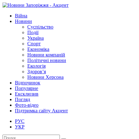
Війна
Новини
Суспільство
Події
Україна
Спорт
Економіка
Новини компаній
Політичні новини
Екологія
Здоров’я
Новини Херсона
Відпочинок
Популярне
Ексклюзив
Погляд
Фото-відео
Підтримка сайту Акцент
РУС
УКР