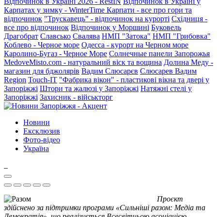
Відпочинок в Україні 2026 - RestIN
Відпочинок в Україні у
Карпатах у зимку - WinterTime
Карпати - все про гори та
відпочинок
"Трускавець" - відпочинок на курорті
Східниця -
все про відпочинок
Відпочинок у Моршині
Буковель
Драгобрат
Славсько
Свалява
НМП "Затока"
НМП "Грибовка"
Коблево - Черное море
Одесса - курорт на Черном море
Каролино-Бугаз - Черное Море
Солнечные панели Запорожья
MedoveMisto.com - натуральний віск та вощина
Долина Меду -
магазин для бджолярів
Вадим Слюсарєв
Слюсарев Вадим
Region
Touch-IT
"Фабрика вікон" - пластикові вікна та двері у
Запоріжжі
Штори та жалюзі у Запоріжжі
Натяжні стелі у
Запоріжжі
Захисник - військторг
Новини
Ексклюзив
Фото-відео
Україна
Проєкт
здійснено за підтримки програми «Сильніші разом: Медіа та
Демократія», що реалізується Всесвітньою асоціацією