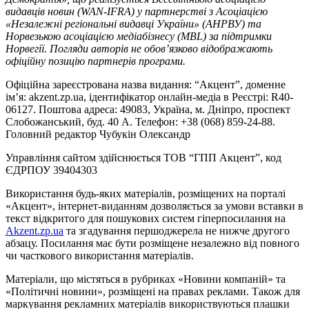
видавців новин (WAN-IFRA) у партнерстві з Асоціацією
«Незалежні регіональні видавці України» (АНРВУ) та
Норвезькою асоціацією медіабізнесу (MBL) за підтримки
Норвегії. Погляди авторів не обов’язково відображають
офіційну позицію партнерів програми.
Офіційна зареєстрована назва видання: “Акцент”, доменне
ім’я: akzent.zp.ua, ідентифікатор онлайн-медіа в Реєстрі: R40-
06127. Поштова адреса: 49083, Україна, м. Дніпро, проспект
Слобожанський, буд. 40 А. Телефон: +38 (068) 859-24-88.
Головний редактор Чубукін Олександр
Управління сайтом здійснюється ТОВ “ГПП Акцент”, код
ЄДРПОУ 39404303
Використання будь-яких матеріалів, розміщених на порталі
«Акцент», інтернет-виданням дозволяється за умови вставки в
текст відкритого для пошукових систем гіперпосилання на
Akzent.zp.ua
та згадування першоджерела не нижче другого
абзацу. Посилання має бути розміщене незалежно від повного
чи часткового використання матеріалів.
Матеріали, що містяться в рубриках «Новини компаній» та
«Політичні новини», розміщені на правах реклами. Також для
маркування рекламних матеріалів використвуються плашки