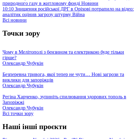
природного газу в житловому фонді
Новини
10:10
Знищення російської ДРГ в Оріхові потрапило на відео:
аналітик оцінив загрозу штурму
Війна
Всі новини
Точки зору
Чому в Мелітополі з бензином та електрикою буде тільки
гірше?
Олександр Чубукін
Безперевна тривога, якої тепер не чути… Нові загрози та
виклики для запоріжців
Олександр Чубукін
Регіна Харченко, зупиніть спилювання здорових тополь в
Запоріжжі
Олександр Чубукін
Всі точки зору
Наші інші проєкти