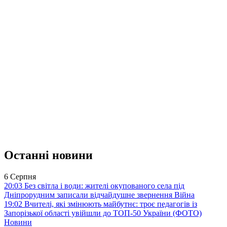
Останні новини
6 Серпня
20:03
Без світла і води: жителі окупованого села під
Дніпрорудним записали відчайдушне звернення
Війна
19:02
Вчителі, які змінюють майбутнє: троє педагогів із
Запорізької області увійшли до ТОП-50 України (ФОТО)
Новини