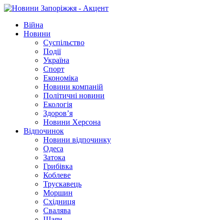
Війна
Новини
Суспільство
Події
Україна
Спорт
Економіка
Новини компаній
Політичні новини
Екологія
Здоров’я
Новини Херсона
Відпочинок
Новини відпочинку
Одеса
Затока
Грибівка
Коблеве
Трускавець
Моршин
Східниця
Свалява
Шаян