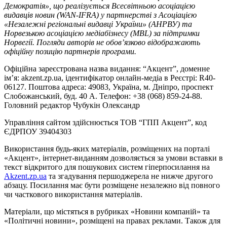
Демократія», що реалізується Всесвітньою асоціацією
видавців новин (WAN-IFRA) у партнерстві з Асоціацією
«Незалежні регіональні видавці України» (АНРВУ) та
Норвезькою асоціацією медіабізнесу (MBL) за підтримки
Норвегії. Погляди авторів не обов’язково відображають
офіційну позицію партнерів програми.
Офіційна зареєстрована назва видання: “Акцент”, доменне
ім’я: akzent.zp.ua, ідентифікатор онлайн-медіа в Реєстрі: R40-
06127. Поштова адреса: 49083, Україна, м. Дніпро, проспект
Слобожанський, буд. 40 А. Телефон: +38 (068) 859-24-88.
Головний редактор Чубукін Олександр
Управління сайтом здійснюється ТОВ “ГПП Акцент”, код
ЄДРПОУ 39404303
Використання будь-яких матеріалів, розміщених на порталі
«Акцент», інтернет-виданням дозволяється за умови вставки в
текст відкритого для пошукових систем гіперпосилання на
Akzent.zp.ua
та згадування першоджерела не нижче другого
абзацу. Посилання має бути розміщене незалежно від повного
чи часткового використання матеріалів.
Матеріали, що містяться в рубриках «Новини компаній» та
«Політичні новини», розміщені на правах реклами. Також для