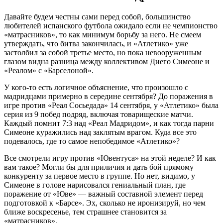
Давайте будем честны сами перед собой, большинство
любителей испанского футбола ожидало если не чемпионство
«матрасников», то как минимум борьбу за него. Не смеем
утверждать, что битва закончилась, и «Атлетико» уже
застолбил за собой третье место, но пока невооруженным
глазом видна разница между коллективом Диего Симеоне и
«Реалом» с «Барселоной».
У кого-то есть логичное объяснение, что произошло с
мадридцами примерно в середине сентября? До поражения в
игре против «Реал Сосьедада» 14 сентября, у «Атлетико» была
серия из 9 побед подряд, включая товарищеские матчи.
Каждый помнит 7:3 над «Реал Мадридом», и как тогда парни
Симеоне куражились над заклятым врагом. Куда все это
подевалось, где то самое непобедимое «Атлетико»?
Все смотрели игру против «Ювентуса» на этой неделе? И как
вам такое? Могли бы для приличия и дать бой прямому
конкуренту за первое место в группе. Но нет, видимо, у
Симеоне в голове нарисовался гениальный план, где
поражение от «Юве» — важный составной элемент перед
подготовкой к «Барсе». Эх, сколько не иронизируй, но чем
ближе воскресенье, тем страшнее становится за
«матрасников».