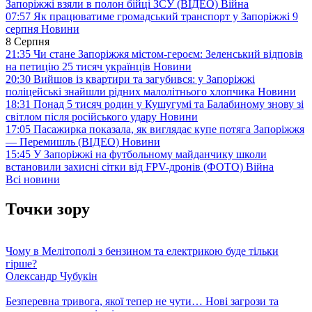
Запоріжжі взяли в полон бійці ЗСУ (ВІДЕО)
Війна
07:57
Як працюватиме громадський транспорт у Запоріжжі 9
серпня
Новини
8 Серпня
21:35
Чи стане Запоріжжя містом-героєм: Зеленський відповів
на петицію 25 тисяч українців
Новини
20:30
Вийшов із квартири та загубився: у Запоріжжі
поліцейські знайшли рідних малолітнього хлопчика
Новини
18:31
Понад 5 тисяч родин у Кушугумі та Балабиному знову зі
світлом після російського удару
Новини
17:05
Пасажирка показала, як виглядає купе потяга Запоріжжя
— Перемишль (ВІДЕО)
Новини
15:45
У Запоріжжі на футбольному майданчику школи
встановили захисні сітки від FPV-дронів (ФОТО)
Війна
Всі новини
Точки зору
Чому в Мелітополі з бензином та електрикою буде тільки
гірше?
Олександр Чубукін
Безперевна тривога, якої тепер не чути… Нові загрози та