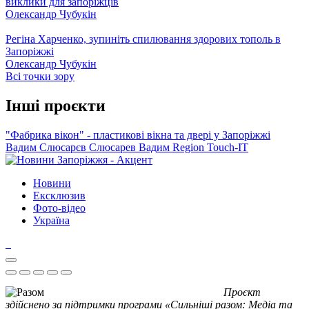
виклики для запоріжців
Олександр Чубукін
Регіна Харченко, зупиніть спилювання здорових тополь в
Запоріжжі
Олександр Чубукін
Всі точки зору
Інші проєкти
"Фабрика вікон" - пластикові вікна та двері у Запоріжжі
Вадим Слюсарєв
Слюсарев Вадим
Region
Touch-IT
Новини
Ексклюзив
Фото-відео
Україна
Проєкт
здійснено за підтримки програми «Сильніші разом: Медіа та