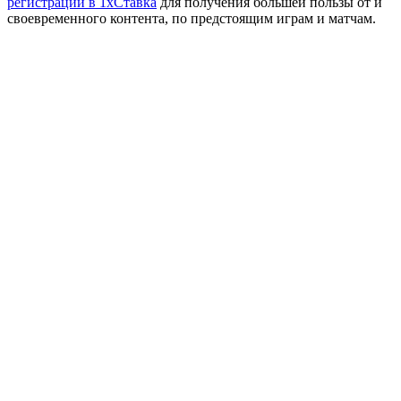
регистрации в 1хСтавка
для получения большей пользы от и
своевременного контента, по предстоящим играм и матчам.