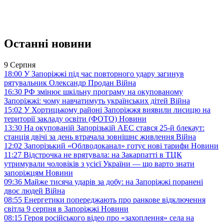
Останні новини
9 Серпня
18:00
У Запоріжжі під час повторного удару загинув
рятувальник Олександр Продан
Війна
16:30
РФ змінює шкільну програму на окупованому
Запоріжжі: чому навчатимуть українських дітей
Війна
15:02
У Хортицькому районі Запоріжжя виявили лисицю на
території закладу освіти (ФОТО)
Новини
13:30
На окупованій Запорізькій АЕС стався 25-й блекаут:
станція двічі за день втрачала зовнішнє живлення
Війна
12:02
Запорізький «Облводоканал» готує нові тарифи
Новини
11:27
Відстрочка не врятувала: на Закарпатті в ТЦК
утримували чоловіків з усієї України — що варто знати
запоріжцям
Новини
09:36
Майже тисяча ударів за добу: на Запоріжжі поранені
двоє людей
Війна
08:55
Енергетики попереджають про ранкове відключення
світла 9 серпня в Запоріжжі
Новини
08:15
Героя російського відео про «захоплення» села на