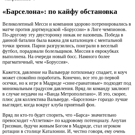
«Барселона»: по кайфу обстановка
Великолепный Месси и компания здорово потренировались в
матче против дортмундской «Боруссии» в Лиге чемпионов.
По-другому эту двусторонку никак не назовешь. Победа в
данной баталии была важна для каталонцев с ментальной
точки зрения. Парни разгрузились, поиграли в веселый
футбол, порадовали болельщиков. Миссия в еврокубках
выполнена. На очереди новый босс. Намного более
прагматичный, чем «Боруссия».
Кажется, давление на Вальверде потихоньку спадает, и коуч
может спокойно поработать. Конечно, все это до первой
осечки, но к игре в Мадриде «сине-гранатовые» подходят под
минимальным градусом давления. Вряд ли команду заклюют
в случае неудачи на «Ванда Метрополитано». И это, скорее,
плюс для коллектива Вальверде. «Барселона» гораздо лучше
выглядит, когда вокруг клуба приятный фон.
Вряд ли кто-то будет спорить, что «Барса» значительно
превосходит «Атлетико» по кадровому потенциалу. Анутан
Гриззман, будучи живым Богом в Мадриде, стал игроком
ротации в столице Каталонии. И, честно говоря, ему очень