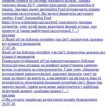
цифрові сервіси та системи допомоги водієві. Лінійка
охоплює міські SUV, сімейні кросовери, електромобілі й
пікапи. Завдяки цьому автомобілі Ford відповідають різним
сценаріям експлуатації. Які моделі формують актуальну
лінійку Ford? Автомобілі Ford
https://www.winnerauto.ua/cars/ford/ охоплюють декілька
сегментів, тому водій може врахувати формат кузова, тип
приводу й умови майбутньої експлуатації. […]
реклама
27.07.26
Який об’єм бойлера потрібен для сім’ї: розрахунок залежно від
кількості мешканців
Правильно підібраний об’єм накопичувального бойлера
безпосередньо впливає на комфорт користування гарячою
водою та витрати на електроенергію. Саме тому, обираючи
водонагрівачі накопичувальні, важливо звертати увагу не
лише на бренд чи вартість, а насамперед на місткість бака та
відповідність обладнання реальним потребам сім’ї. Якщо бак
занадто малий, гаряча вода може закінчуватися у найбільш
незручний момент, особливо вранці […]
реклама
26.07.26