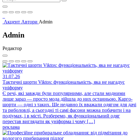
Акцент
Автори
Admin
Admin
Редактор
31.07.26
Тактичні шорти Viktos: функціональність, яка не нагадує
уніформу
Є речі, які завжди були популярними, але стали модними
лише зараз — просто мода дійшла до них останньою. Карго-
шорти — одні з таких. Ще недавно їх вважали одягом для дачі
та риболовлі, а сьогодні ті самі фасони можна побачити і на
подіумах, і в місті. Розберемо, як функціональний одяг
перестав виглядати як уніформа і чому […]
реклама