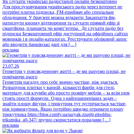
Як слухати українські радіостанції онлайн безкоштовно
Для прослуховування українського радіо через інтернет не
потрібні платна підписка, FM-приймач або спеціальне
обладнання. У браузері можна відкрити Закарпаття фм,
натиснути кнопку відтворення та слухати прямий ефір зі
смартфона, планшета чи комп’ютера. Де слухати радіо без
підписки Безкоштовний ефір доступний на офіційних сайтах
мовників і в онлайн-каталогах. Реєструвати обліковий запис
або вводити банківські дані для […]
реклама
23.07.26
Геометрія у повсякденному житті – де ми рахуємо площі, не
помічаючи цього
Геометрія нагадує про себе значно частіше, ніж здається.
Розрахунок плитки у ванній, кількості фарби для стелі,
матеріалу для клумби або просто розміру меблів – за всім цим
стоять прості формули. Одна з найпоширеніших задач –
знайти площу фігури, і трикутник тут зустрічається частіше,
ніж прямокутник. Якщо потрібно швидко отримати площу
трикутника https://blog.comfy.ua/ua/yak-znajjti-ploshhu-
trikutnika_a0-347/ зручно скористатися порадами […]
реклама