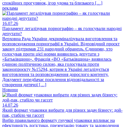
спокійних прогулянок, ігор удома та близького […]
реклама
16.07.26
Парламент легалізував порнографію – як голосували народні
депутати?
Верховна Рада України декриміналізувала виготовлення та
розповсюдження порнографії в Україні. Відповідний проєкт
закону підтримав 231 народний обранець. Єдиними, хто
голосував проти цієї норми виявились депутати з
«Батьківщини». Фракція «ВО «Батьківщина» виявилась
єдиною політичною силою, яка голосувала проти
законопроєкту №15294, котрим в Україні легалізується
виготовлення та розповсюдження дорослого контенту.
Документ передбачає посилення відповідальності за
створення дитячої […]
Новини
14.07.26
Який формат упаковки вибрати для різних задач бізнесу: дой-
пак, стабіло чи гассет
Вибір правильного формату гнучкої упаковки впливає на
ефективність логістики, презентацію товару та задоволення