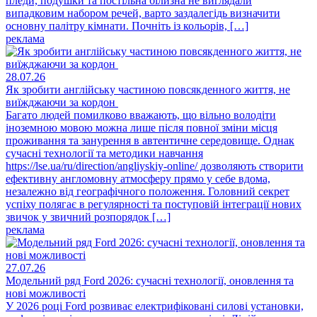
пледи, подушки та постільна білизна не виглядали
випадковим набором речей, варто заздалегідь визначити
основну палітру кімнати. Почніть із кольорів, […]
реклама
28.07.26
Як зробити англійську частиною повсякденного життя, не
виїжджаючи за кордон
Багато людей помилково вважають, що вільно володіти
іноземною мовою можна лише після повної зміни місця
проживання та занурення в автентичне середовище. Однак
сучасні технології та методики навчання
https://lse.ua/ru/direction/angliyskiy-online/ дозволяють створити
ефективну англомовну атмосферу прямо у себе вдома,
незалежно від географічного положення. Головний секрет
успіху полягає в регулярності та поступовій інтеграції нових
звичок у звичний розпорядок […]
реклама
27.07.26
Модельний ряд Ford 2026: сучасні технології, оновлення та
нові можливості
У 2026 році Ford розвиває електрифіковані силові установки,