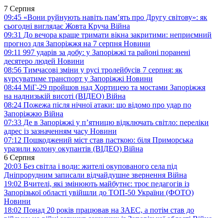
7 Серпня
09:45
«Вони руйнують навіть пам’ять про Другу світову»: як
сьогодні виглядає Жовта Круча
Війна
09:31
До вечора краще тримати вікна закритими: неприємний
прогноз для Запоріжжя на 7 серпня
Новини
09:11
997 ударів за добу: у Запоріжжі та районі поранені
десятеро людей
Новини
08:56
Тимчасові зміни у русі тролейбусів 7 серпня: як
курсуватиме транспорт у Запоріжжі
Новини
08:44
МіГ-29 пройшов над Хортицею та мостами Запоріжжя
на наднизькій висоті (ВІДЕО)
Війна
08:24
Пожежа після нічної атаки: що відомо про удар по
Запоріжжю
Війна
07:33
Де в Запоріжжі у п’ятницю відключать світло: переліки
адрес із зазначенням часу
Новини
07:12
Пошкоджений міст став пасткою: біля Приморська
уразили колону окупантів (ВІДЕО)
Війна
6 Серпня
20:03
Без світла і води: жителі окупованого села під
Дніпрорудним записали відчайдушне звернення
Війна
19:02
Вчителі, які змінюють майбутнє: троє педагогів із
Запорізької області увійшли до ТОП-50 України (ФОТО)
Новини
18:02
Понад 20 років працював на ЗАЕС, а потім став до