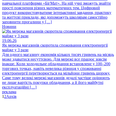
навчальної платформи «БігМат». На ній учні зможуть знайти
прості пояснення різних математичних тем. Цифровий
продукт використовуватиме інтерактивні завдання, практику
та життєві приклади, які допоможуть школярам самостійно
заповнити прогалини у […]
Новини
19.06.26
Як мережа магазинів скоротила споживання електроенергії
майже у 3 рази
Для одного магазину економія кількох тисяч гривень на місяць
може здаватися несуттєвою. Для мережі все працює зовсім
інакше. Коли холодильне обладнання встановлене у 100–200
торгових точках, навіть невелика різниця у споживанні
електроенергії перетворюється на мільйони гривень щороку.
Саме тому великі мережі магазинів дедалі частіше оцінюють
не лише вартість покупки обладнання, а й його майбутні
експлуатаційні […]
реклама
1
2
Архів