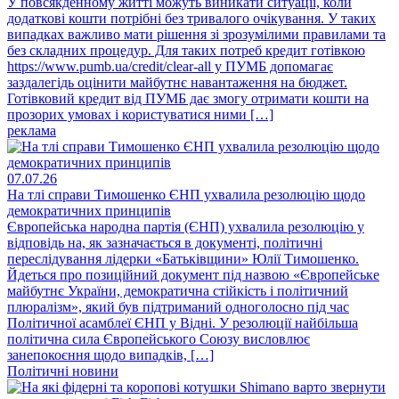
У повсякденному житті можуть виникати ситуації, коли
додаткові кошти потрібні без тривалого очікування. У таких
випадках важливо мати рішення зі зрозумілими правилами та
без складних процедур. Для таких потреб кредит готівкою
https://www.pumb.ua/credit/clear-all у ПУМБ допомагає
заздалегідь оцінити майбутнє навантаження на бюджет.
Готівковий кредит від ПУМБ дає змогу отримати кошти на
прозорих умовах і користуватися ними […]
реклама
07.07.26
На тлі справи Тимошенко ЄНП ухвалила резолюцію щодо
демократичних принципів
Європейська народна партія (ЄНП) ухвалила резолюцію у
відповідь на, як зазначається в документі, політичні
переслідування лідерки «Батьківщини» Юлії Тимошенко.
Йдеться про позиційний документ під назвою «Європейське
майбутнє України, демократична стійкість і політичний
плюралізм», який був підтриманий одноголосно під час
Політичної асамблеї ЄНП у Відні. У резолюції найбільша
політична сила Європейського Союзу висловлює
занепокоєння щодо випадків, […]
Політичні новини