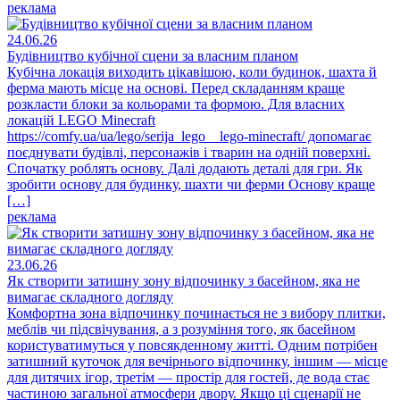
реклама
24.06.26
Будівництво кубічної сцени за власним планом
Кубічна локація виходить цікавішою, коли будинок, шахта й
ферма мають місце на основі. Перед складанням краще
розкласти блоки за кольорами та формою. Для власних
локацій LEGO Minecraft
https://comfy.ua/ua/lego/serija_lego__lego-minecraft/ допомагає
поєднувати будівлі, персонажів і тварин на одній поверхні.
Спочатку роблять основу. Далі додають деталі для гри. Як
зробити основу для будинку, шахти чи ферми Основу краще
[…]
реклама
23.06.26
Як створити затишну зону відпочинку з басейном, яка не
вимагає складного догляду
Комфортна зона відпочинку починається не з вибору плитки,
меблів чи підсвічування, а з розуміння того, як басейном
користуватимуться у повсякденному житті. Одним потрібен
затишний куточок для вечірнього відпочинку, іншим — місце
для дитячих ігор, третім — простір для гостей, де вода стає
частиною загальної атмосфери двору. Якщо ці сценарії не