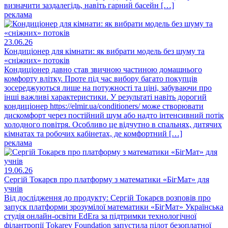
визначити заздалегідь, навіть гарний басейн […]
реклама
23.06.26
Кондиціонер для кімнати: як вибрати модель без шуму та
«сніжних» потоків
Кондиціонер давно став звичною частиною домашнього
комфорту влітку. Проте під час вибору багато покупців
зосереджуються лише на потужності та ціні, забуваючи про
інші важливі характеристики. У результаті навіть дорогий
кондиціонер https://elmir.ua/conditioners/ може створювати
дискомфорт через постійний шум або надто інтенсивний потік
холодного повітря. Особливо це відчутно в спальнях, дитячих
кімнатах та робочих кабінетах, де комфортний […]
реклама
19.06.26
Сергій Токарєв про платформу з математики «БігМат» для
учнів
Від дослідження до продукту: Сергій Токарєв розповів про
запуск платформи зрозумілої математики «БігМат» Українська
студія онлайн-освіти EdEra за підтримки технологічної
філантропії Tokarev Foundation запустила пілот безоплатної