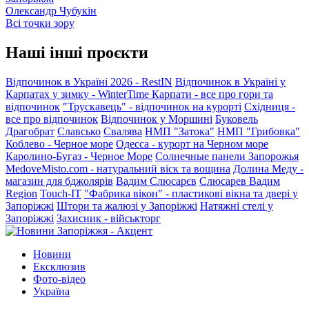
Олександр Чубукін
Всі точки зору
Наші інші проєкти
Відпочинок в Україні 2026 - RestIN
Відпочинок в Україні у
Карпатах у зимку - WinterTime
Карпати - все про гори та
відпочинок
"Трускавець" - відпочинок на курорті
Східниця -
все про відпочинок
Відпочинок у Моршині
Буковель
Драгобрат
Славсько
Свалява
НМП "Затока"
НМП "Грибовка"
Коблево - Черное море
Одесса - курорт на Черном море
Каролино-Бугаз - Черное Море
Солнечные панели Запорожья
MedoveMisto.com - натуральний віск та вощина
Долина Меду -
магазин для бджолярів
Вадим Слюсарєв
Слюсарев Вадим
Region
Touch-IT
"Фабрика вікон" - пластикові вікна та двері у
Запоріжжі
Штори та жалюзі у Запоріжжі
Натяжні стелі у
Запоріжжі
Захисник - військторг
Новини
Ексклюзив
Фото-відео
Україна