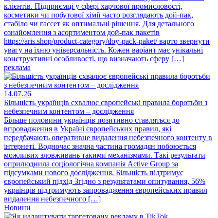
клієнтів. Підприємці у сфері харчової промисловості,
косметики чи побутової хімії часто розглядають дой-пак,
стабіло чи гассет як оптимальні рішення. Для детального
ознайомлення з асортиментом дой-пак пакетів
https://aris.shop/product-category/doy-pack-paket/ варто звернути
увагу на їхню універсальність. Кожен варіант має унікальні
конструктивні особливості, що визначають сферу […]
реклама
14.07.26
Більшість українців схвалює європейські правила боротьби з
небезпечним контентом – дослідження
Більше половини українців позитивно ставляться до
впровадження в Україні європейських правил, які
передбачають оперативне видалення небезпечного контенту в
інтернеті. Водночас значна частина громадян побоюється
можливих зловживань такими механізмами. Такі результати
оприлюднила соціологічна компанія Active Group за
підсумками нового дослідження. Більшість підтримує
європейський підхід Згідно з результатами опитування, 56%
українців підтримують запровадження європейських правил
видалення небезпечного […]
Новини