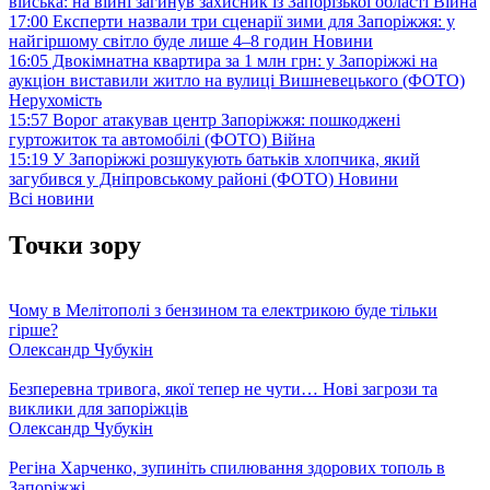
війська: на війні загинув захисник із Запорізької області
Війна
17:00
Експерти назвали три сценарії зими для Запоріжжя: у
найгіршому світло буде лише 4–8 годин
Новини
16:05
Двокімнатна квартира за 1 млн грн: у Запоріжжі на
аукціон виставили житло на вулиці Вишневецького (ФОТО)
Нерухомість
15:57
Ворог атакував центр Запоріжжя: пошкоджені
гуртожиток та автомобілі (ФОТО)
Війна
15:19
У Запоріжжі розшукують батьків хлопчика, який
загубився у Дніпровському районі (ФОТО)
Новини
Всі новини
Точки зору
Чому в Мелітополі з бензином та електрикою буде тільки
гірше?
Олександр Чубукін
Безперевна тривога, якої тепер не чути… Нові загрози та
виклики для запоріжців
Олександр Чубукін
Регіна Харченко, зупиніть спилювання здорових тополь в
Запоріжжі