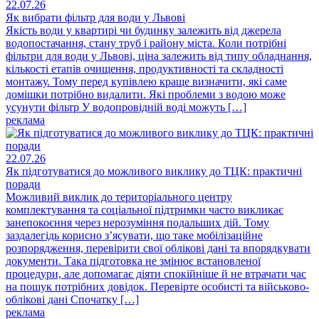
22.07.26
Як вибрати фільтр для води у Львові
Якість води у квартирі чи будинку залежить від джерела
водопостачання, стану труб і району міста. Коли потрібні
фільтри для води у Львові, ціна залежить від типу обладнання,
кількості етапів очищення, продуктивності та складності
монтажу. Тому перед купівлею краще визначити, які саме
домішки потрібно видалити. Які проблеми з водою може
усунути фільтр У водопровідній воді можуть […]
реклама
22.07.26
Як підготуватися до можливого виклику до ТЦК: практичні
поради
Можливий виклик до територіального центру
комплектування та соціальної підтримки часто викликає
занепокоєння через нерозуміння подальших дій. Тому
заздалегідь корисно з’ясувати, що таке мобілізаційне
розпорядження, перевірити свої облікові дані та впорядкувати
документи. Така підготовка не змінює встановленої
процедури, але допомагає діяти спокійніше й не втрачати час
на пошук потрібних довідок. Перевірте особисті та військово-
облікові дані Спочатку […]
реклама