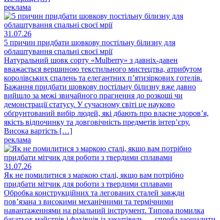
реклама
31.07.26
5 причин придбати шовкову постільну білизну для
облаштування спальні своєї мрії
Натуральний шовк сорту «Mulberry» з давніх-давен
вважається вершиною текстильного мистецтва, атрибутом
королівських спалень та елегантних п’ятизіркових готелів.
Бажання придбати шовкову постільну білизну вже давно
вийшло за межі звичайного прагнення до розкоші чи
демонстрації статусу. У сучасному світі це науково
обґрунтований вибір людей, які дбають про власне здоров’я,
якість відпочинку та довговічність предметів інтер’єру.
Висока вартість […]
реклама
31.07.26
Як не помилитися з маркою сталі, якщо вам потрібно
придбати мітчик для роботи з твердими сплавами
Обробка конструкційних та легованих сталей завжди
пов’язана з високими механічними та термічними
навантаженнями на різальний інструмент. Типова помилка
багатьох майстрів і фахівців із закупівель — спроба заощадити