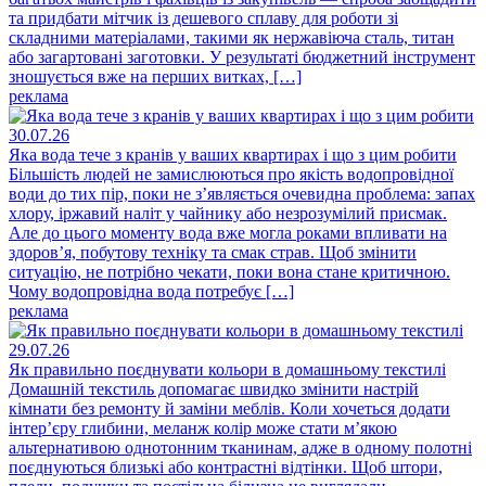
та придбати мітчик із дешевого сплаву для роботи зі
складними матеріалами, такими як нержавіюча сталь, титан
або загартовані заготовки. У результаті бюджетний інструмент
зношується вже на перших витках, […]
реклама
30.07.26
Яка вода тече з кранів у ваших квартирах і що з цим робити
Більшість людей не замислюються про якість водопровідної
води до тих пір, поки не з’являється очевидна проблема: запах
хлору, іржавий наліт у чайнику або незрозумілий присмак.
Але до цього моменту вода вже могла роками впливати на
здоров’я, побутову техніку та смак страв. Щоб змінити
ситуацію, не потрібно чекати, поки вона стане критичною.
Чому водопровідна вода потребує […]
реклама
29.07.26
Як правильно поєднувати кольори в домашньому текстилі
Домашній текстиль допомагає швидко змінити настрій
кімнати без ремонту й заміни меблів. Коли хочеться додати
інтер’єру глибини, меланж колір може стати м’якою
альтернативою однотонним тканинам, адже в одному полотні
поєднуються близькі або контрастні відтінки. Щоб штори,