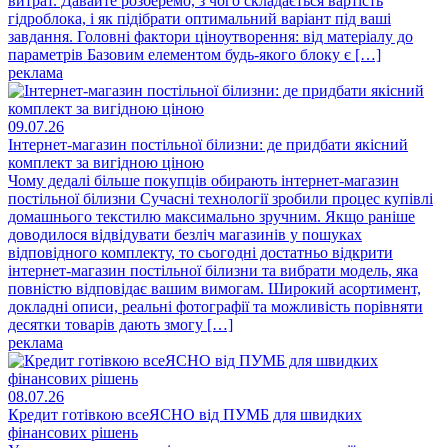
витрат. Давайте розберемо, з чого складається вартість
гідроблока, і як підібрати оптимальний варіант під ваші
завдання. Головні фактори ціноутворення: від матеріалу до
параметрів Базовим елементом будь-якого блоку є […]
реклама
09.07.26
Інтернет-магазин постільної білизни: де придбати якісний
комплект за вигідною ціною
Чому дедалі більше покупців обирають інтернет-магазин
постільної білизни Сучасні технології зробили процес купівлі
домашнього текстилю максимально зручним. Якщо раніше
доводилося відвідувати безліч магазинів у пошуках
відповідного комплекту, то сьогодні достатньо відкрити
інтернет-магазин постільної білизни та вибрати модель, яка
повністю відповідає вашим вимогам. Широкий асортимент,
докладні описи, реальні фотографії та можливість порівняти
десятки товарів дають змогу […]
реклама
08.07.26
Кредит готівкою всеЯСНО від ПУМБ для швидких
фінансових рішень