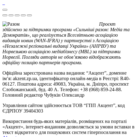
Проєкт
здійснено за підтримки програми «Сильніші разом: Медіа та
Демократія», що реалізується Всесвітньою асоціацією
видавців новин (WAN-IFRA) у партнерстві з Асоціацією
«Незалежні регіональні видавці України» (АНРВУ) та
Норвезькою асоціацією медіабізнесу (MBL) за підтримки
Норвегії. Погляди авторів не обов’язково відображають
офіційну позицію партнерів програми.
Офіційна зареєстрована назва видання: “Акцент”, доменне
ім’я: akzent.zp.ua, ідентифікатор онлайн-медіа в Реєстрі: R40-
06127. Поштова адреса: 49083, Україна, м. Дніпро, проспект
Слобожанський, буд. 40 А. Телефон: +38 (068) 859-24-88.
Головний редактор Чубукін Олександр
Управління сайтом здійснюється ТОВ “ГПП Акцент”, код
ЄДРПОУ 39404303
Використання будь-яких матеріалів, розміщених на порталі
«Акцент», інтернет-виданням дозволяється за умови вставки в
текст відкритого для пошукових систем гіперпосилання на