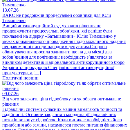
13.07.26
ВАКС не продовжив процесуальні обов’язки для Юлії
Тимошенко
Вищий антикорупційний суд ухвалив рішення не
продовжувати процесуальні обов’язки, які раніше були
покладені на лідерку «Батьківщини» Юлію Тимошенко у
межах кримінального провадження щодо можливого надання
неправомірної вигоди народним депутатам.Сторона
обвинувачення просила залишити ще на два місяці два
зобов’язання для політикині: необхідність з’являтися за
викликом детективів Національного антикорупційного бюро
України та прокурорів Спеціалізованої антикорупційної
прокуратури, а […]
Політичні новини
09.07.26
Від чого залежить ціна гідроблоку та як обрати оптимальне
рішення
Гідравлічні системи сучасних машин вимагають точності та
надійності. Основне завдання з координації гідравлічних
потоків виконує гідроблок. Коли виникає необхідність його
придбання або заміни, насамперед постає питання фінансових