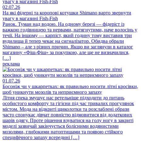
02.07.26
На які фідерні та коропові котушки Shimano варто звернути
увагу в магазині Fish-Fish
Ранок. Туман над водою. На одному березі — фідеріст із
важкою годівницею та нервами, натягнутими, наче волосінь у
течії. На іншому — карпіст, який годину тому виставив три
вудилища й тепер чекає на сигналізатор. Обидва обрали
Shimano – але з різних причин. Якщо ви заглянули в каталог
магазину «Фіш-Фіш» за покупкою, але ще не визначилися,
[…]
реклама
01.07.26
Босоніж чи у шкарпетках: як правильно носити літні кросівки,
щоб уникнути мозолів та неприємного запаху
Літня спека змушує нас ретельніше підходити до питань
особистого комфорту та гігієни під час тривалих прогулянок
містом. Мода на відкриті щиколотки та розслаблені образи
часто спонукає дівчат повністю відмовитися від додаткових
шарів одягу. Проте рішення взуватися на голу ногу в закриті
моделі зазвичай закінчується болісними водянистими
мозолями, глибокими натоптишами та появою стійкого
специфічного запаху всередині […]