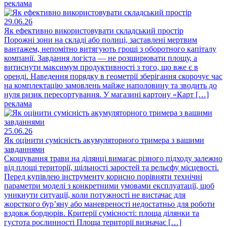
реклама
29.06.26
Як ефективно використовувати складський простір
Порожні зони на складі або полиці, заставлені мертвим
вантажем, непомітно витягують гроші з оборотного капіталу
компанії. Завдання логіста — не розширювати площу, а
витиснути максимум продуктивності з того, що вже є в
оренді. Наведення порядку в геометрії зберігання скорочує час
на комплектацію замовлень майже наполовину та зводить до
нуля ризик пересортування. У магазині картону «Карт […]
реклама
25.06.26
Як оцінити сумісність акумуляторного тримера з вашими
завданнями
Скошування трави на ділянці вимагає різного підходу залежно
від площі території, щільності заростей та рельєфу місцевості.
Перед купівлею інструменту корисно порівняти технічні
параметри моделі з конкретними умовами експлуатації, щоб
уникнути ситуації, коли потужності не вистачає для
жорсткого бур’яну або маневреності недостатньо для роботи
вздовж бордюрів. Критерії сумісності: площа ділянки та
густота рослинності Площа території визначає […]