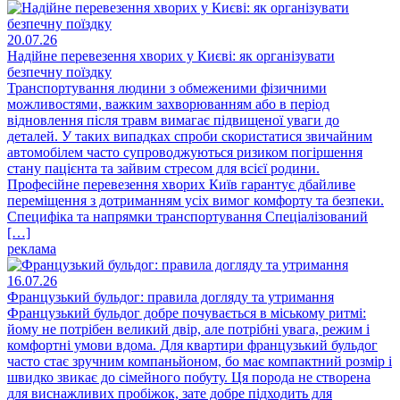
20.07.26
Надійне перевезення хворих у Києві: як організувати
безпечну поїздку
Транспортування людини з обмеженими фізичними
можливостями, важким захворюванням або в період
відновлення після травм вимагає підвищеної уваги до
деталей. У таких випадках спроби скористатися звичайним
автомобілем часто супроводжуються ризиком погіршення
стану пацієнта та зайвим стресом для всієї родини.
Професійне перевезення хворих Київ гарантує дбайливе
переміщення з дотриманням усіх вимог комфорту та безпеки.
Специфіка та напрямки транспортування Спеціалізований
[…]
реклама
16.07.26
Французький бульдог: правила догляду та утримання
Французький бульдог добре почувається в міському ритмі:
йому не потрібен великий двір, але потрібні увага, режим і
комфортні умови вдома. Для квартири французький бульдог
часто стає зручним компаньйоном, бо має компактний розмір і
швидко звикає до сімейного побуту. Ця порода не створена
для виснажливих пробіжок, зате добре підходить для