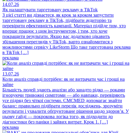
14.07.26
Як налаштувати таргетовану рекламу в TikTok
З цієї статті ви дізнаєтеся, як крок за кроком запустити
таргетовану рекламу в TikTok, підібрати аудиторію та
перевірити ефективність кампанії. Матеріал підійде тим, хто
вперше працює з цим інструментом, і тим, хто хоче
покращити результати. Якщо вас додатково цікавить
збільшення переглядів у TikTok, варто ознайомитися з
можливостями сервісу LikeStorm Що таке таргетована реклама
в TikTok […]
реклама
13.07.26
Коли аналіз справді потрібен: як не витрачати час і гроші на
зайве
Більшість людей здають аналізи або занадто рідко — роками
ігноруючи тривожні симптоми — або навпаки, перевіряють
усе підряд без чіткої системи. CMCMED допомагає знайти
баланс: правильно підібрати перелік досліджень, зрозуміти
результати і ухвалити обґрунтоване рішення щодо здоров’я. У
цьому гайді — покрокова логіка того, як підходити до
діагностики без паніки і зайвих витрат. Крок 1. […]
реклама