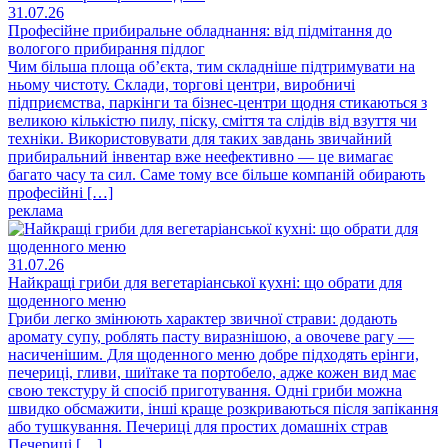
31.07.26
Професійне прибиральне обладнання: від підмітання до
вологого прибирання підлог
Чим більша площа об’єкта, тим складніше підтримувати на
ньому чистоту. Склади, торгові центри, виробничі
підприємства, паркінги та бізнес-центри щодня стикаються з
великою кількістю пилу, піску, сміття та слідів від взуття чи
техніки. Використовувати для таких завдань звичайний
прибиральний інвентар вже неефективно — це вимагає
багато часу та сил. Саме тому все більше компаній обирають
професійні […]
реклама
31.07.26
Найкращі гриби для вегетаріанської кухні: що обрати для
щоденного меню
Гриби легко змінюють характер звичної страви: додають
аромату супу, роблять пасту виразнішою, а овочеве рагу —
насиченішим. Для щоденного меню добре підходять ерінги,
печериці, гливи, шиїтаке та портобело, адже кожен вид має
свою текстуру й спосіб приготування. Одні гриби можна
швидко обсмажити, інші краще розкриваються після запікання
або тушкування. Печериці для простих домашніх страв
Печериці […]