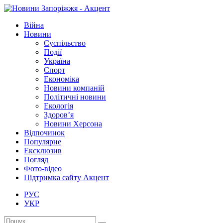
Війна
Новини
Суспільство
Події
Україна
Спорт
Економіка
Новини компаній
Політичні новини
Екологія
Здоров’я
Новини Херсона
Відпочинок
Популярне
Ексклюзив
Погляд
Фото-відео
Підтримка сайту Акцент
РУС
УКР