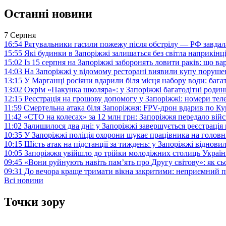
Останні новини
7 Серпня
16:54
Рятувальники гасили пожежу після обстрілу — РФ завдал
15:55
Які будинки в Запоріжжі залишаться без світла наприкінц
15:02
Із 15 серпня на Запоріжжі заборонять ловити раків: що в
14:03
На Запоріжжі у відомому ресторані виявили купу поруш
13:15
У Марганці росіяни вдарили біля місця набору води: баг
13:02
Окрім «Пакунка школяра»: у Запоріжжі багатодітні роди
12:15
Реєстрація на грошову допомогу у Запоріжжі: номери те
11:59
Смертельна атака біля Запоріжжя: FPV-дрон вдарив по 
11:42
«СТО на колесах» за 12 млн грн: Запоріжжя передало ві
11:02
Залишилося два дні: у Запоріжжі завершується реєстрація
10:35
У Запоріжжі поліція охорони шукає працівника на голов
10:15
Шість атак на підстанції за тиждень: у Запоріжжі віднови
10:05
Запоріжжя увійшло до трійки молодіжних столиць Україн
09:45
«Вони руйнують навіть пам’ять про Другу світову»: як с
09:31
До вечора краще тримати вікна закритими: неприємний п
Всі новини
Точки зору