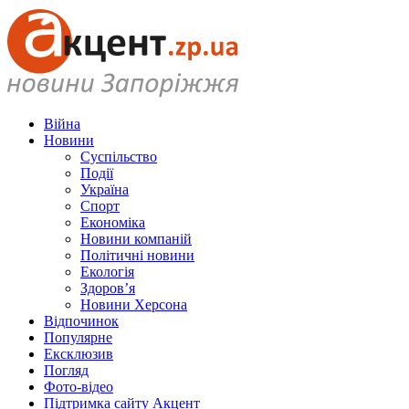
Війна
Новини
Суспільство
Події
Україна
Спорт
Економіка
Новини компаній
Політичні новини
Екологія
Здоров’я
Новини Херсона
Відпочинок
Популярне
Ексклюзив
Погляд
Фото-відео
Підтримка сайту Акцент