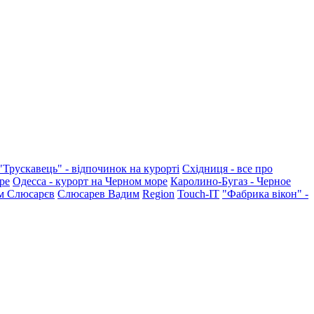
"Трускавець" - відпочинок на курорті
Східниця - все про
ре
Одесса - курорт на Черном море
Каролино-Бугаз - Черное
м Слюсарєв
Слюсарев Вадим
Region
Touch-IT
"Фабрика вікон" -