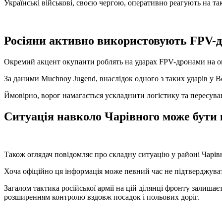
Українські військові, своєю чергою, оперативно реагують на так
Росіяни активно використовують FPV-
Окремий акцент окупанти роблять на ударах FPV-дронами на оп
За даними Muchnoy Jugend, внаслідок одного з таких ударів у 
Ймовірно, ворог намагається ускладнити логістику та пересува
Ситуація навколо Чарівного може бути
Також оглядач повідомляє про складну ситуацію у районі Чарівн
Хоча офіційно ця інформація може певний час не підтверджувати
Загалом тактика російської армії на цій ділянці фронту залиша
розширенням контролю вздовж посадок і польових доріг.