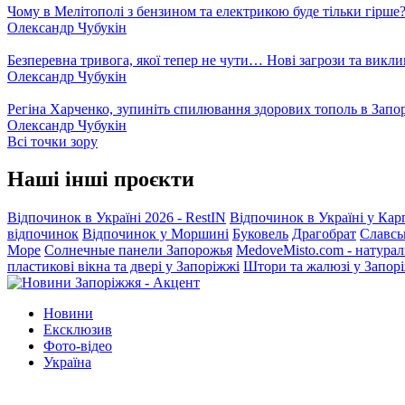
Чому в Мелітополі з бензином та електрикою буде тільки гірше
Олександр Чубукін
Безперевна тривога, якої тепер не чути… Нові загрози та викли
Олександр Чубукін
Регіна Харченко, зупиніть спилювання здорових тополь в Запо
Олександр Чубукін
Всі точки зору
Наші інші проєкти
Відпочинок в Україні 2026 - RestIN
Відпочинок в Україні у Кар
відпочинок
Відпочинок у Моршині
Буковель
Драгобрат
Славсь
Море
Солнечные панели Запорожья
MedoveMisto.com - натурал
пластикові вікна та двері у Запоріжжі
Штори та жалюзі у Запор
Новини
Ексклюзив
Фото-відео
Україна