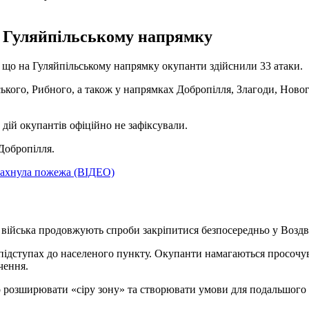
а Гуляйпільському напрямку
 що на Гуляйпільському напрямку окупанти здійснили 33 атаки.
ського, Рибного, а також у напрямках Добропілля, Злагоди, Ново
дій окупантів офіційно не зафіксували.
Добропілля.
алахнула пожежа (ВІДЕО)
кі війська продовжують спроби закріпитися безпосередньо у Воздв
 підступах до населеного пункту. Окупанти намагаються просочу
чення.
о розширювати «сіру зону» та створювати умови для подальшого