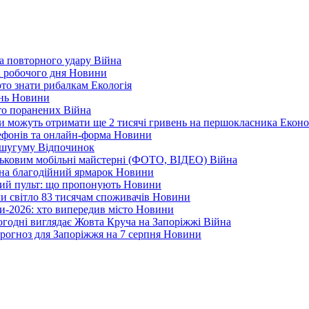
а повторного удару
Війна
і робочого дня
Новини
арто знати рибалкам
Екологія
ень
Новини
ато поранених
Війна
ни можуть отримати ще 2 тисячі гривень на першокласника
Еконо
лефонів та онлайн-форма
Новини
Кушугуму
Відпочинок
йськовим мобільні майстерні (ФОТО, ВІДЕО)
Війна
 на благодійний ярмарок
Новини
ний пульт: що пропонують
Новини
ли світло 83 тисячам споживачів
Новини
и-2026: хто випередив місто
Новини
ьогодні виглядає Жовта Круча на Запоріжжі
Війна
рогноз для Запоріжжя на 7 серпня
Новини