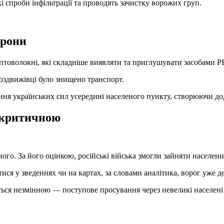
і спроби інфільтрації та проводять зачистку ворожих груп.
дрони
товолокні, які складніше виявляти та приглушувати засобами Р
Воздвижівці було знищено транспорт.
ння українських сил усередині населеного пункту, створюючи до
 критичною
ого. За його оцінкою, російські війська змогли зайняти населени
ся у зведеннях чи на картах, за словами аналітика, ворог уже д
ється незмінною — поступове просування через невеликі населені