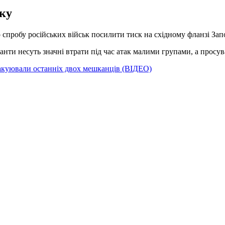
мку
спробу російських військ посилити тиск на східному фланзі Запор
анти несуть значні втрати під час атак малими групами, а просув
вакуювали останніх двох мешканців (ВІДЕО)