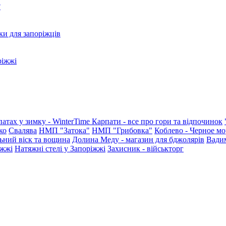
?
ки для запоріжців
ріжжі
патах у зимку - WinterTime
Карпати - все про гори та відпочинок
ко
Свалява
НМП "Затока"
НМП "Грибовка"
Коблево - Черное мо
ьний віск та вощина
Долина Меду - магазин для бджолярів
Вади
іжжі
Натяжні стелі у Запоріжжі
Захисник - військторг