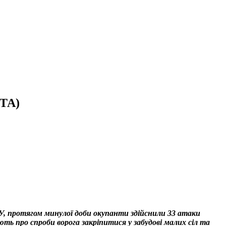
РТА)
У, протягом минулої доби окупанти здійснили 33 атаки
яють про спроби ворога закріпитися у забудові малих сіл та