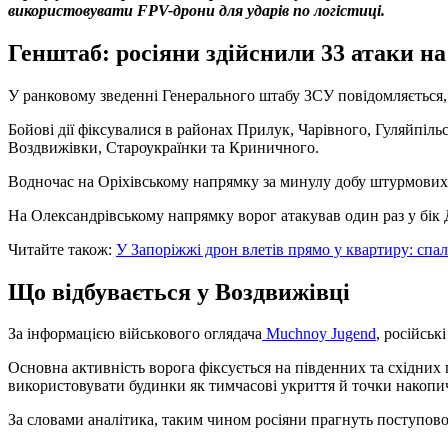
використовувати FPV-дрони для ударів по логістиці.
Генштаб: росіяни здійснили 33 атаки н
У ранковому зведенні Генерального штабу ЗСУ повідомляється,
Бойові дії фіксувалися в районах Прилук, Чарівного, Гуляйпіль
Воздвижівки, Староукраїнки та Криничного.
Водночас на Оріхівському напрямку за минулу добу штурмових 
На Олександрівському напрямку ворог атакував один раз у бік 
Читайте також:
У Запоріжжі дрон влетів прямо у квартиру: сп
Що відбувається у Воздвижівці
За інформацією військового оглядача
Muchnoy Jugend
, російсь
Основна активність ворога фіксується на південних та східних
використовувати будинки як тимчасові укриття й точки накопи
За словами аналітика, таким чином росіяни прагнуть поступов