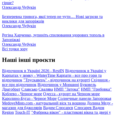
гірше?
Олександр Чубукін
Безперевна тривога, якої тепер не чути… Нові загрози та
виклики для запоріжців
Олександр Чубукін
Регіна Харченко, зупиніть спилювання здорових тополь в
Запоріжжі
Олександр Чубукін
Всі точки зору
Наші інші проєкти
Відпочинок в Україні 2026 - RestIN
Відпочинок в Україні у
Карпатах у зимку - WinterTime
Карпати - все про гори та
відпочинок
"Трускавець" - відпочинок на курорті
Східниця -
все про відпочинок
Відпочинок у Моршині
Буковель
Драгобрат
Славсько
Свалява
НМП "Затока"
НМП "Грибовка"
Коблево - Черное море
Одесса - курорт на Черном море
Каролино-Бугаз - Черное Море
Солнечные панели Запорожья
MedoveMisto.com - натуральний віск та вощина
Долина Меду -
магазин для бджолярів
Вадим Слюсарєв
Слюсарев Вадим
Region
Touch-IT
"Фабрика вікон" - пластикові вікна та двері у