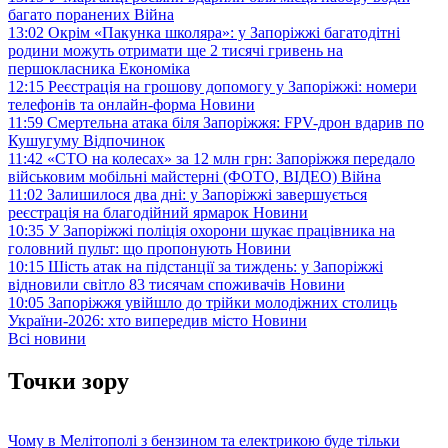
багато поранених
Війна
13:02
Окрім «Пакунка школяра»: у Запоріжжі багатодітні
родини можуть отримати ще 2 тисячі гривень на
першокласника
Економіка
12:15
Реєстрація на грошову допомогу у Запоріжжі: номери
телефонів та онлайн-форма
Новини
11:59
Смертельна атака біля Запоріжжя: FPV-дрон вдарив по
Кушугуму
Відпочинок
11:42
«СТО на колесах» за 12 млн грн: Запоріжжя передало
військовим мобільні майстерні (ФОТО, ВІДЕО)
Війна
11:02
Залишилося два дні: у Запоріжжі завершується
реєстрація на благодійний ярмарок
Новини
10:35
У Запоріжжі поліція охорони шукає працівника на
головний пульт: що пропонують
Новини
10:15
Шість атак на підстанції за тиждень: у Запоріжжі
відновили світло 83 тисячам споживачів
Новини
10:05
Запоріжжя увійшло до трійки молодіжних столиць
України-2026: хто випередив місто
Новини
Всі новини
Точки зору
Чому в Мелітополі з бензином та електрикою буде тільки