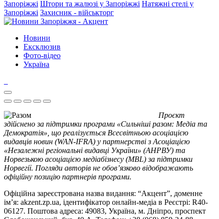
Запоріжжі
Штори та жалюзі у Запоріжжі
Натяжні стелі у
Запоріжжі
Захисник - військторг
Новини
Ексклюзив
Фото-відео
Україна
Проєкт
здійснено за підтримки програми «Сильніші разом: Медіа та
Демократія», що реалізується Всесвітньою асоціацією
видавців новин (WAN-IFRA) у партнерстві з Асоціацією
«Незалежні регіональні видавці України» (АНРВУ) та
Норвезькою асоціацією медіабізнесу (MBL) за підтримки
Норвегії. Погляди авторів не обов’язково відображають
офіційну позицію партнерів програми.
Офіційна зареєстрована назва видання: “Акцент”, доменне
ім’я: akzent.zp.ua, ідентифікатор онлайн-медіа в Реєстрі: R40-
06127. Поштова адреса: 49083, Україна, м. Дніпро, проспект