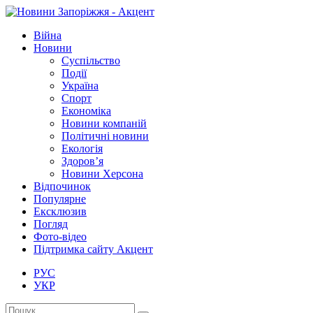
Війна
Новини
Суспільство
Події
Україна
Спорт
Економіка
Новини компаній
Політичні новини
Екологія
Здоров’я
Новини Херсона
Відпочинок
Популярне
Ексклюзив
Погляд
Фото-відео
Підтримка сайту Акцент
РУС
УКР