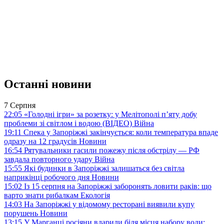
Останні новини
7 Серпня
22:05
«Голодні ігри» за розетку: у Мелітополі п’яту добу
проблеми зі світлом і водою (ВІДЕО)
Війна
19:11
Спека у Запоріжжі закінчується: коли температура впаде
одразу на 12 градусів
Новини
16:54
Рятувальники гасили пожежу після обстрілу — РФ
завдала повторного удару
Війна
15:55
Які будинки в Запоріжжі залишаться без світла
наприкінці робочого дня
Новини
15:02
Із 15 серпня на Запоріжжі заборонять ловити раків: що
варто знати рибалкам
Екологія
14:03
На Запоріжжі у відомому ресторані виявили купу
порушень
Новини
13:15
У Марганці росіяни вдарили біля місця набору води: