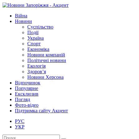
Війна
Новини
Суспільство
Події
Україна
Спорт
Економіка
Новини компаній
Політичні новини
Екологія
Здоров’я
Новини Херсона
Відпочинок
Популярне
Ексклюзив
Погляд
Фото-відео
Підтримка сайту Акцент
РУС
УКР