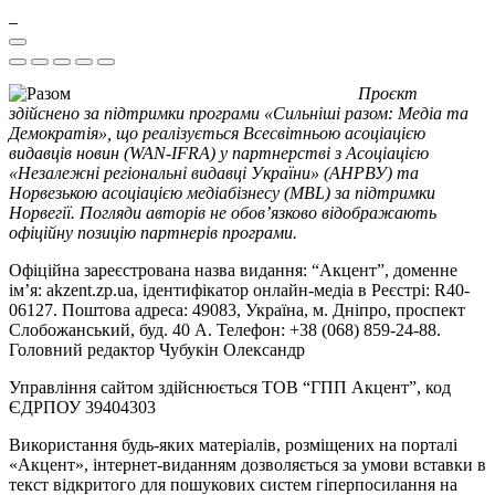
Проєкт
здійснено за підтримки програми «Сильніші разом: Медіа та
Демократія», що реалізується Всесвітньою асоціацією
видавців новин (WAN-IFRA) у партнерстві з Асоціацією
«Незалежні регіональні видавці України» (АНРВУ) та
Норвезькою асоціацією медіабізнесу (MBL) за підтримки
Норвегії. Погляди авторів не обов’язково відображають
офіційну позицію партнерів програми.
Офіційна зареєстрована назва видання: “Акцент”, доменне
ім’я: akzent.zp.ua, ідентифікатор онлайн-медіа в Реєстрі: R40-
06127. Поштова адреса: 49083, Україна, м. Дніпро, проспект
Слобожанський, буд. 40 А. Телефон: +38 (068) 859-24-88.
Головний редактор Чубукін Олександр
Управління сайтом здійснюється ТОВ “ГПП Акцент”, код
ЄДРПОУ 39404303
Використання будь-яких матеріалів, розміщених на порталі
«Акцент», інтернет-виданням дозволяється за умови вставки в
текст відкритого для пошукових систем гіперпосилання на