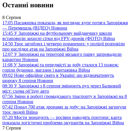
Останні новини
8 Серпня
17:05
Пасажирка показала, як виглядає купе потяга Запоріжжя
— Перемишль (ВІДЕО)
Новини
15:45
У Запоріжжі на футбольному майданчику школи
встановили захисні сітки від FPV-дронів (ФОТО)
Війна
14:50
Троє загиблих і четверо поранених: у поліції розповіли
про наслідки атак на Запоріжжі
Війна
12:07
У Запоріжжі на території міського парку запровадили
карантин
Новини
11:08
У Запоріжжі та передмісті за добу сталося 13 пожеж:
горіли будинки, магазин і вантажівка
Війна
09:02
Нове офіційне свято в Україні: що відзначатимуть
щороку 8 серпня
Новини
08:30
У Запоріжжі з 8 серпня змінюють рух через Балковий
міст: схема об’їзду
авто
07:56
Зміни в роботі громадського траспорту в Запоріжжі на 8
серпня
Новини
07:42
Понад 700 атак дронами за добу: на Запоріжжі загинули
троє людей
Війна
07:20
Мости знищують — росіяни наводять понтони: карта
показала логістичні проблеми окупантів на Запоріжжі
Війна
7 Серпня