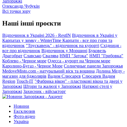
Запоріжжі
Олександр Чубукін
Всі точки зору
Наші інші проєкти
Відпочинок в Україні 2026 - RestIN
Відпочинок в Україні у
Карпатах у зимку - WinterTime
Карпати - все про гори та
відпочинок
"Трускавець" - відпочинок на курорті
Східниця -
все про відпочинок
Відпочинок у Моршині
Буковель
Драгобрат
Славсько
Свалява
НМП "Затока"
НМП "Грибовка"
Коблево - Черное море
Одесса - курорт на Черном море
Каролино-Бугаз - Черное Море
Солнечные панели Запорожья
MedoveMisto.com - натуральний віск та вощина
Долина Меду -
магазин для бджолярів
Вадим Слюсарєв
Слюсарев Вадим
Region
Touch-IT
"Фабрика вікон" - пластикові вікна та двері у
Запоріжжі
Штори та жалюзі у Запоріжжі
Натяжні стелі у
Запоріжжі
Захисник - військторг
Новини
Ексклюзив
Фото-відео
Україна