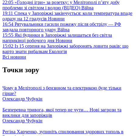
22:05
«Голодні ігри» за розетку: у Мелітополі п’яту добу
проблеми зі світлом і водою (ВІДЕО)
Війна
19:11
Спека у Запоріжжі закінчується: коли температура впаде
одразу на 12 градусів
Новини
16:54
Рятувальники гасили пожежу після обстрілу — РФ
завдала повторного удару
Війна
15:55
Які будинки в Запоріжжі залишаться без світла
наприкінці робочого дня
Новини
15:02
Із 15 серпня на Запоріжжі заборонять ловити раків: що
варто знати рибалкам
Екологія
Всі новини
Точки зору
Чому в Мелітополі з бензином та електрикою буде тільки
гірше?
Олександр Чубукін
Безперевна тривога, якої тепер не чути… Нові загрози та
виклики для запоріжців
Олександр Чубукін
Регіна Харченко, зупиніть спилювання здорових тополь в