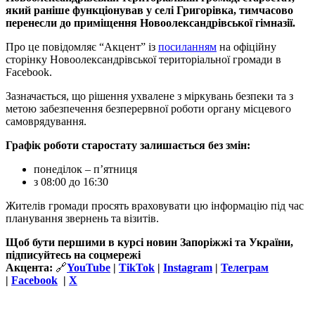
який раніше функціонував у селі Григорівка, тимчасово
перенесли до приміщення Новоолександрівської гімназії.
Про це повідомляє “Акцент” із
посиланням
на офіційну
сторінку Новоолександрівської територіальної громади в
Facebook.
Зазначається, що рішення ухвалене з міркувань безпеки та з
метою забезпечення безперервної роботи органу місцевого
самоврядування.
Графік роботи старостату залишається без змін:
понеділок – п’ятниця
з 08:00 до 16:30
Жителів громади просять враховувати цю інформацію під час
планування звернень та візитів.
Щоб бути першими в курсі новин Запоріжжі та України,
підписуйтесь на соцмережі
Акцента:
🔗
YouTube
|
TikTok
|
Instagram
|
Телеграм
|
Facebook
|
Х