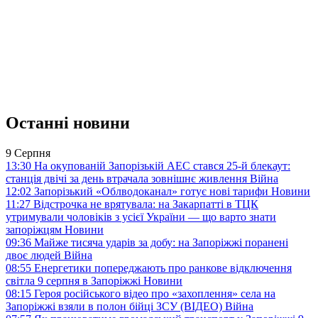
Останні новини
9 Серпня
13:30
На окупованій Запорізькій АЕС стався 25-й блекаут:
станція двічі за день втрачала зовнішнє живлення
Війна
12:02
Запорізький «Облводоканал» готує нові тарифи
Новини
11:27
Відстрочка не врятувала: на Закарпатті в ТЦК
утримували чоловіків з усієї України — що варто знати
запоріжцям
Новини
09:36
Майже тисяча ударів за добу: на Запоріжжі поранені
двоє людей
Війна
08:55
Енергетики попереджають про ранкове відключення
світла 9 серпня в Запоріжжі
Новини
08:15
Героя російського відео про «захоплення» села на
Запоріжжі взяли в полон бійці ЗСУ (ВІДЕО)
Війна