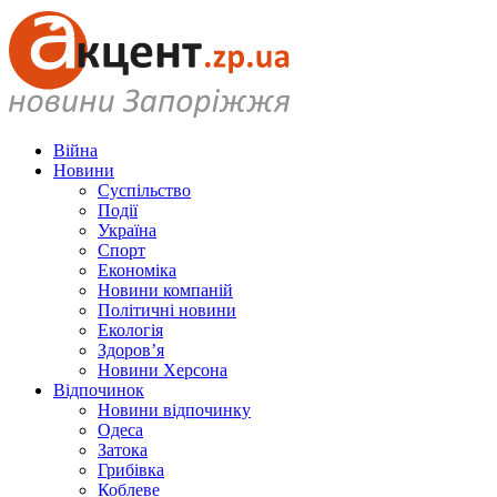
Війна
Новини
Суспільство
Події
Україна
Спорт
Економіка
Новини компаній
Політичні новини
Екологія
Здоров’я
Новини Херсона
Відпочинок
Новини відпочинку
Одеса
Затока
Грибівка
Коблеве