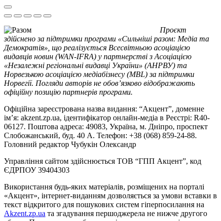
Проєкт
здійснено за підтримки програми «Сильніші разом: Медіа та
Демократія», що реалізується Всесвітньою асоціацією
видавців новин (WAN-IFRA) у партнерстві з Асоціацією
«Незалежні регіональні видавці України» (АНРВУ) та
Норвезькою асоціацією медіабізнесу (MBL) за підтримки
Норвегії. Погляди авторів не обов’язково відображають
офіційну позицію партнерів програми.
Офіційна зареєстрована назва видання: “Акцент”, доменне
ім’я: akzent.zp.ua, ідентифікатор онлайн-медіа в Реєстрі: R40-
06127. Поштова адреса: 49083, Україна, м. Дніпро, проспект
Слобожанський, буд. 40 А. Телефон: +38 (068) 859-24-88.
Головний редактор Чубукін Олександр
Управління сайтом здійснюється ТОВ “ГПП Акцент”, код
ЄДРПОУ 39404303
Використання будь-яких матеріалів, розміщених на порталі
«Акцент», інтернет-виданням дозволяється за умови вставки в
текст відкритого для пошукових систем гіперпосилання на
Akzent.zp.ua
та згадування першоджерела не нижче другого