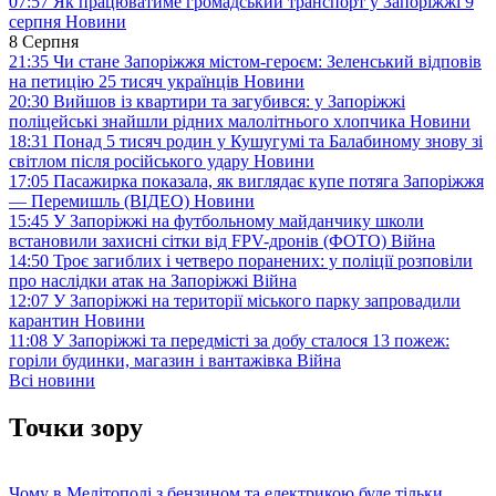
07:57
Як працюватиме громадський транспорт у Запоріжжі 9
серпня
Новини
8 Серпня
21:35
Чи стане Запоріжжя містом-героєм: Зеленський відповів
на петицію 25 тисяч українців
Новини
20:30
Вийшов із квартири та загубився: у Запоріжжі
поліцейські знайшли рідних малолітнього хлопчика
Новини
18:31
Понад 5 тисяч родин у Кушугумі та Балабиному знову зі
світлом після російського удару
Новини
17:05
Пасажирка показала, як виглядає купе потяга Запоріжжя
— Перемишль (ВІДЕО)
Новини
15:45
У Запоріжжі на футбольному майданчику школи
встановили захисні сітки від FPV-дронів (ФОТО)
Війна
14:50
Троє загиблих і четверо поранених: у поліції розповіли
про наслідки атак на Запоріжжі
Війна
12:07
У Запоріжжі на території міського парку запровадили
карантин
Новини
11:08
У Запоріжжі та передмісті за добу сталося 13 пожеж:
горіли будинки, магазин і вантажівка
Війна
Всі новини
Точки зору
Чому в Мелітополі з бензином та електрикою буде тільки