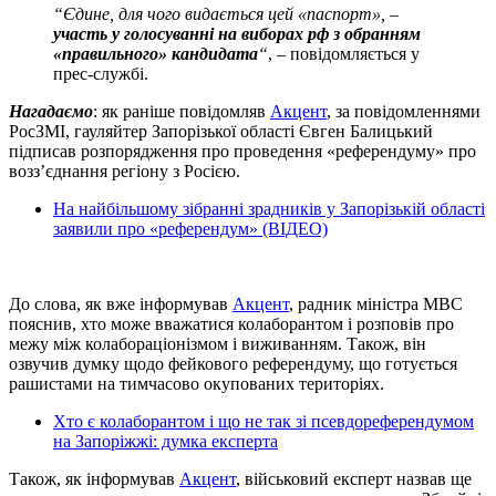
“Єдине, для чого видається цей «паспорт», –
участь у голосуванні на виборах рф з обранням
«правильного» кандидата
“
, – повідомляється у
прес-службі.
Нагадаємо
: як раніше повідомляв
Акцент
, за повідомленнями
РосЗМІ, гауляйтер Запорізької області Євген Балицький
підписав розпорядження про проведення «референдуму» про
возз’єднання регіону з Росією.
На найбільшому зібранні зрадників у Запорізькій області
заявили про «референдум» (ВІДЕО)
До слова, як вже інформував
Акцент
, радник міністра МВС
пояснив, хто може вважатися колаборантом і розповів про
межу між колабораціонізмом і виживанням. Також, він
озвучив думку щодо фейкового референдуму, що готується
рашистами на тимчасово окупованих територіях.
Хто є колаборантом і що не так зі псевдореферендумом
на Запоріжжі: думка експерта
Також, як інформував
Акцент
, військовий експерт назвав ще