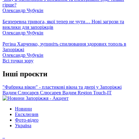
гірше?
Олександр Чубукін
Безперевна тривога, якої тепер не чути… Нові загрози та
виклики для запоріжців
Олександр Чубукін
Регіна Харченко, зупиніть спилювання здорових тополь в
Запоріжжі
Олександр Чубукін
Всі точки зору
Інші проєкти
"Фабрика вікон" - пластикові вікна та двері у Запоріжжі
Вадим Слюсарєв
Слюсарев Вадим
Region
Touch-IT
Новини
Ексклюзив
Фото-відео
Україна