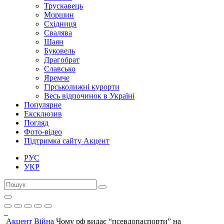
Трускавець
Моршин
Східниця
Свалява
Шаян
Буковель
Драгобрат
Славсько
Яремче
Гірськолижні курорти
Весь відпочинок в Україні
Популярне
Ексклюзив
Погляд
Фото-відео
Підтримка сайту Акцент
РУС
УКР
Акцент
Війна
Чому рф видає “псевдопаспорти” на