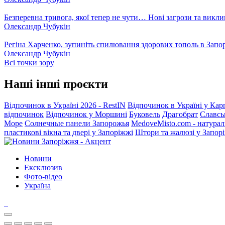
Безперевна тривога, якої тепер не чути… Нові загрози та викли
Олександр Чубукін
Регіна Харченко, зупиніть спилювання здорових тополь в Запо
Олександр Чубукін
Всі точки зору
Наші інші проєкти
Відпочинок в Україні 2026 - RestIN
Відпочинок в Україні у Кар
відпочинок
Відпочинок у Моршині
Буковель
Драгобрат
Славсь
Море
Солнечные панели Запорожья
MedoveMisto.com - натурал
пластикові вікна та двері у Запоріжжі
Штори та жалюзі у Запор
Новини
Ексклюзив
Фото-відео
Україна