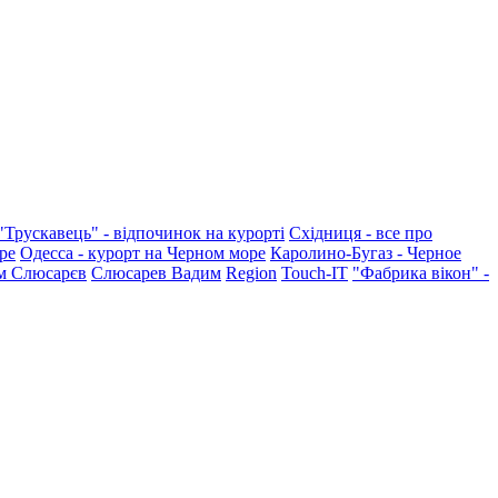
"Трускавець" - відпочинок на курорті
Східниця - все про
ре
Одесса - курорт на Черном море
Каролино-Бугаз - Черное
м Слюсарєв
Слюсарев Вадим
Region
Touch-IT
"Фабрика вікон" -