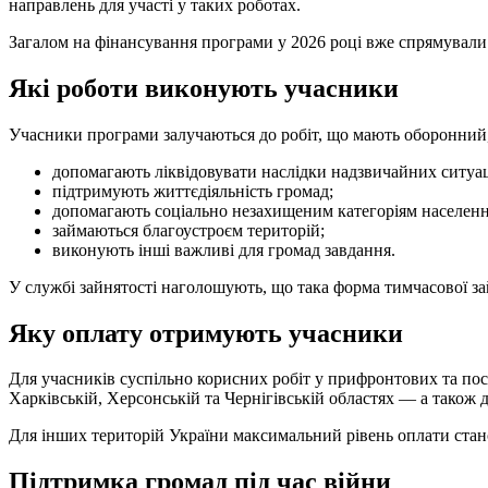
направлень для участі у таких роботах.
Загалом на фінансування програми у 2026 році вже спрямували 
Які роботи виконують учасники
Учасники програми залучаються до робіт, що мають оборонний, 
допомагають ліквідовувати наслідки надзвичайних ситуац
підтримують життєдіяльність громад;
допомагають соціально незахищеним категоріям населенн
займаються благоустроєм територій;
виконують інші важливі для громад завдання.
У службі зайнятості наголошують, що така форма тимчасової з
Яку оплату отримують учасники
Для учасників суспільно корисних робіт у прифронтових та пос
Харківській, Херсонській та Чернігівській областях — а також 
Для інших територій України максимальний рівень оплати станов
Підтримка громад під час війни