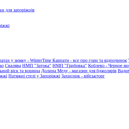
ки для запоріжців
ріжжі
патах у зимку - WinterTime
Карпати - все про гори та відпочинок
ко
Свалява
НМП "Затока"
НМП "Грибовка"
Коблево - Черное мо
ьний віск та вощина
Долина Меду - магазин для бджолярів
Вади
іжжі
Натяжні стелі у Запоріжжі
Захисник - військторг