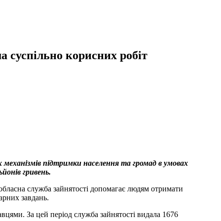
а суспільно корисних робіт
х механізмів підтримки населення та громад в умовах
йонів гривень.
 обласна служба зайнятості допомагає людям отримати
арних завдань.
авцями. За цей період служба зайнятості видала 1676