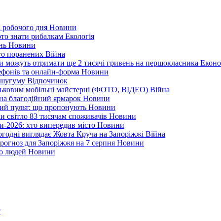
і робочого дня
Новини
арто знати рибалкам
Екологія
ень
Новини
ато поранених
Війна
ни можуть отримати ще 2 тисячі гривень на першокласника
Еконо
лефонів та онлайн-форма
Новини
Кушугуму
Відпочинок
йськовим мобільні майстерні (ФОТО, ВІДЕО)
Війна
 на благодійний ярмарок
Новини
ний пульт: що пропонують
Новини
ли світло 83 тисячам споживачів
Новини
и-2026: хто випередив місто
Новини
ьогодні виглядає Жовта Круча на Запоріжжі
Війна
рогноз для Запоріжжя на 7 серпня
Новини
еро людей
Новини
?