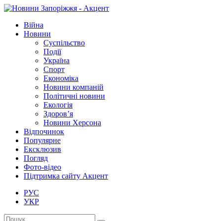
Війна
Новини
Суспільство
Події
Україна
Спорт
Економіка
Новини компаній
Політичні новини
Екологія
Здоров’я
Новини Херсона
Відпочинок
Популярне
Ексклюзив
Погляд
Фото-відео
Підтримка сайту Акцент
РУС
УКР