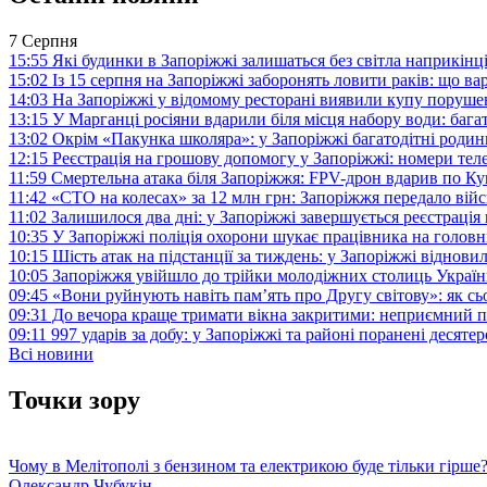
7 Серпня
15:55
Які будинки в Запоріжжі залишаться без світла наприкінц
15:02
Із 15 серпня на Запоріжжі заборонять ловити раків: що в
14:03
На Запоріжжі у відомому ресторані виявили купу поруш
13:15
У Марганці росіяни вдарили біля місця набору води: баг
13:02
Окрім «Пакунка школяра»: у Запоріжжі багатодітні роди
12:15
Реєстрація на грошову допомогу у Запоріжжі: номери те
11:59
Смертельна атака біля Запоріжжя: FPV-дрон вдарив по 
11:42
«СТО на колесах» за 12 млн грн: Запоріжжя передало ві
11:02
Залишилося два дні: у Запоріжжі завершується реєстрація
10:35
У Запоріжжі поліція охорони шукає працівника на голов
10:15
Шість атак на підстанції за тиждень: у Запоріжжі віднови
10:05
Запоріжжя увійшло до трійки молодіжних столиць Україн
09:45
«Вони руйнують навіть пам’ять про Другу світову»: як с
09:31
До вечора краще тримати вікна закритими: неприємний п
09:11
997 ударів за добу: у Запоріжжі та районі поранені десят
Всі новини
Точки зору
Чому в Мелітополі з бензином та електрикою буде тільки гірше
Олександр Чубукін