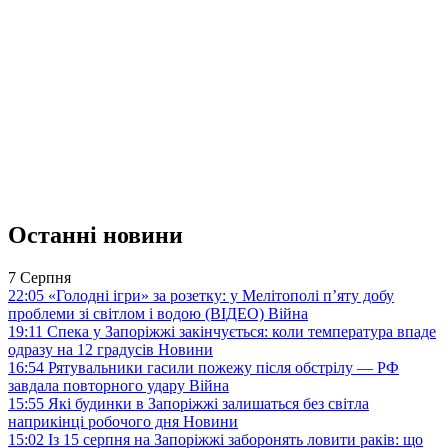
Останні новини
7 Серпня
22:05
«Голодні ігри» за розетку: у Мелітополі п’яту добу
проблеми зі світлом і водою (ВІДЕО)
Війна
19:11
Спека у Запоріжжі закінчується: коли температура впаде
одразу на 12 градусів
Новини
16:54
Рятувальники гасили пожежу після обстрілу — РФ
завдала повторного удару
Війна
15:55
Які будинки в Запоріжжі залишаться без світла
наприкінці робочого дня
Новини
15:02
Із 15 серпня на Запоріжжі заборонять ловити раків: що