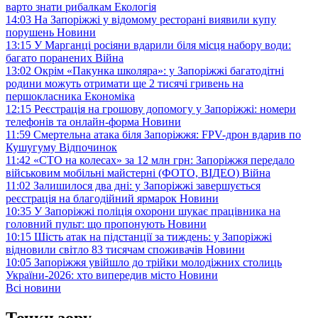
варто знати рибалкам
Екологія
14:03
На Запоріжжі у відомому ресторані виявили купу
порушень
Новини
13:15
У Марганці росіяни вдарили біля місця набору води:
багато поранених
Війна
13:02
Окрім «Пакунка школяра»: у Запоріжжі багатодітні
родини можуть отримати ще 2 тисячі гривень на
першокласника
Економіка
12:15
Реєстрація на грошову допомогу у Запоріжжі: номери
телефонів та онлайн-форма
Новини
11:59
Смертельна атака біля Запоріжжя: FPV-дрон вдарив по
Кушугуму
Відпочинок
11:42
«СТО на колесах» за 12 млн грн: Запоріжжя передало
військовим мобільні майстерні (ФОТО, ВІДЕО)
Війна
11:02
Залишилося два дні: у Запоріжжі завершується
реєстрація на благодійний ярмарок
Новини
10:35
У Запоріжжі поліція охорони шукає працівника на
головний пульт: що пропонують
Новини
10:15
Шість атак на підстанції за тиждень: у Запоріжжі
відновили світло 83 тисячам споживачів
Новини
10:05
Запоріжжя увійшло до трійки молодіжних столиць
України-2026: хто випередив місто
Новини
Всі новини
Точки зору