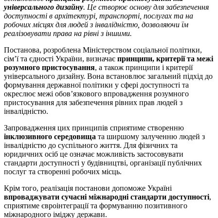
універсального дизайну
. Це створює основу для забезпечення
доступності в архітектурі, транспорті, послугах та на
робочих місцях для людей з інвалідністю, дозволяючи їм
реалізовувати права на рівні з іншими.
Постанова, розроблена Міністерством соціальної політики,
сім’ї та єдності України, визначає
принципи, критерії та межі
розумного пристосування
, а також принципи і критерії
універсального дизайну. Вона встановлює загальний підхід до
формування державної політики у сфері доступності та
окреслює межі обов’язкового впровадження розумного
пристосування для забезпечення рівних прав людей з
інвалідністю.
Запровадження цих принципів сприятиме створенню
інклюзивного середовища
та ширшому залученню людей з
інвалідністю до суспільного життя. Для фізичних та
юридичних осіб це означає можливість застосовувати
стандарти доступності у будівництві, організації публічних
послуг та створенні робочих місць.
Крім того, реалізація постанови допоможе Україні
впроваджувати сучасні міжнародні стандарти доступності
,
сприятиме євроінтеграції та формуванню позитивного
міжнародного іміджу держави.