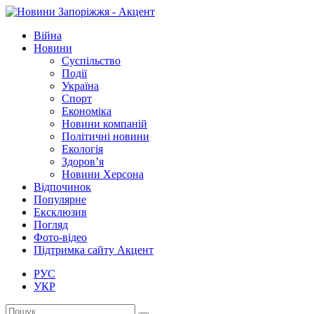
Війна
Новини
Суспільство
Події
Україна
Спорт
Економіка
Новини компаній
Політичні новини
Екологія
Здоров’я
Новини Херсона
Відпочинок
Популярне
Ексклюзив
Погляд
Фото-відео
Підтримка сайту Акцент
РУС
УКР