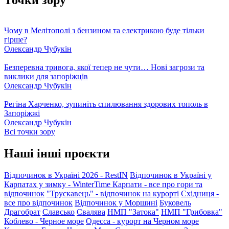
Чому в Мелітополі з бензином та електрикою буде тільки
гірше?
Олександр Чубукін
Безперевна тривога, якої тепер не чути… Нові загрози та
виклики для запоріжців
Олександр Чубукін
Регіна Харченко, зупиніть спилювання здорових тополь в
Запоріжжі
Олександр Чубукін
Всі точки зору
Наші інші проєкти
Відпочинок в Україні 2026 - RestIN
Відпочинок в Україні у
Карпатах у зимку - WinterTime
Карпати - все про гори та
відпочинок
"Трускавець" - відпочинок на курорті
Східниця -
все про відпочинок
Відпочинок у Моршині
Буковель
Драгобрат
Славсько
Свалява
НМП "Затока"
НМП "Грибовка"
Коблево - Черное море
Одесса - курорт на Черном море