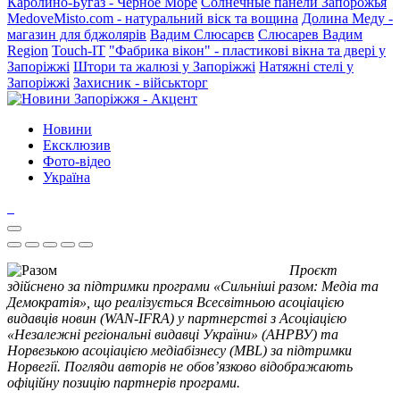
Каролино-Бугаз - Черное Море
Солнечные панели Запорожья
MedoveMisto.com - натуральний віск та вощина
Долина Меду -
магазин для бджолярів
Вадим Слюсарєв
Слюсарев Вадим
Region
Touch-IT
"Фабрика вікон" - пластикові вікна та двері у
Запоріжжі
Штори та жалюзі у Запоріжжі
Натяжні стелі у
Запоріжжі
Захисник - військторг
Новини
Ексклюзив
Фото-відео
Україна
Проєкт
здійснено за підтримки програми «Сильніші разом: Медіа та
Демократія», що реалізується Всесвітньою асоціацією
видавців новин (WAN-IFRA) у партнерстві з Асоціацією
«Незалежні регіональні видавці України» (АНРВУ) та
Норвезькою асоціацією медіабізнесу (MBL) за підтримки
Норвегії. Погляди авторів не обов’язково відображають
офіційну позицію партнерів програми.