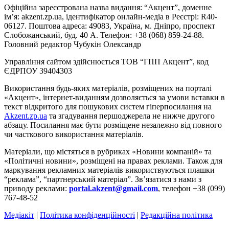
Офіційна зареєстрована назва видання: “Акцент”, доменне
ім’я: akzent.zp.ua, ідентифікатор онлайн-медіа в Реєстрі: R40-
06127. Поштова адреса: 49083, Україна, м. Дніпро, проспект
Слобожанський, буд. 40 А. Телефон: +38 (068) 859-24-88.
Головний редактор Чубукін Олександр
Управління сайтом здійснюється ТОВ “ГПП Акцент”, код
ЄДРПОУ 39404303
Використання будь-яких матеріалів, розміщених на порталі
«Акцент», інтернет-виданням дозволяється за умови вставки в
текст відкритого для пошукових систем гіперпосилання на
Akzent.zp.ua
та згадування першоджерела не нижче другого
абзацу. Посилання має бути розміщене незалежно від повного
чи часткового використання матеріалів.
Матеріали, що містяться в рубриках «Новини компаній» та
«Політичні новини», розміщені на правах реклами. Також для
маркування рекламних матеріалів використвуються плашки
“реклама”, “партнерський матеріал”. Зв’язатися з нами з
приводу реклами:
portal.akzent@gmail.com
, телефон +38 (099)
767-48-52
Медіакіт
|
Політика конфіденційності
|
Редакційна політика