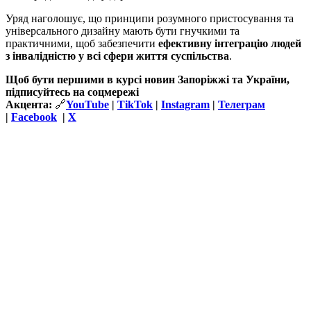
Уряд наголошує, що принципи розумного пристосування та
універсального дизайну мають бути гнучкими та
практичними, щоб забезпечити
ефективну інтеграцію людей
з інвалідністю у всі сфери життя суспільства
.
Щоб бути першими в курсі новин Запоріжжі та України,
підписуйтесь на соцмережі
Акцента:
🔗
YouTube
|
TikTok
|
Instagram
|
Телеграм
|
Facebook
|
Х