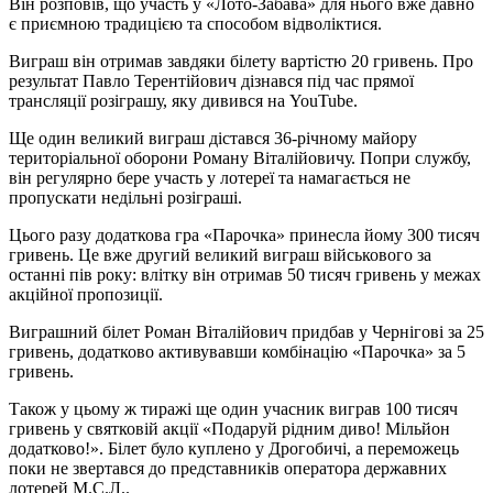
Він розповів, що участь у «Лото-Забава» для нього вже давно
є приємною традицією та способом відволіктися.
Виграш він отримав завдяки білету вартістю 20 гривень. Про
результат Павло Терентійович дізнався під час прямої
трансляції розіграшу, яку дивився на YouTube.
Ще один великий виграш дістався 36-річному майору
територіальної оборони Роману Віталійовичу. Попри службу,
він регулярно бере участь у лотереї та намагається не
пропускати недільні розіграші.
Цього разу додаткова гра «Парочка» принесла йому 300 тисяч
гривень. Це вже другий великий виграш військового за
останні пів року: влітку він отримав 50 тисяч гривень у межах
акційної пропозиції.
Виграшний білет Роман Віталійович придбав у Чернігові за 25
гривень, додатково активувавши комбінацію «Парочка» за 5
гривень.
Також у цьому ж тиражі ще один учасник виграв 100 тисяч
гривень у святковій акції «Подаруй рідним диво! Мільйон
додатково!». Білет було куплено у Дрогобичі, а переможець
поки не звертався до представників оператора державних
лотерей М.С.Л..