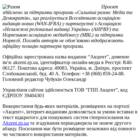
Проєкт
здійснено за підтримки програми «Сильніші разом: Медіа та
Демократія», що реалізується Всесвітньою асоціацією
видавців новин (WAN-IFRA) у партнерстві з Асоціацією
«Незалежні регіональні видавці України» (АНРВУ) та
Норвезькою асоціацією медіабізнесу (MBL) за підтримки
Норвегії. Погляди авторів не обов’язково відображають
офіційну позицію партнерів програми.
Офіційна зареєстрована назва видання: “Акцент”, доменне
ім’я: akzent.zp.ua, ідентифікатор онлайн-медіа в Реєстрі: R40-
06127. Поштова адреса: 49083, Україна, м. Дніпро, проспект
Слобожанський, буд. 40 А. Телефон: +38 (068) 859-24-88.
Головний редактор Чубукін Олександр
Управління сайтом здійснюється ТОВ “ГПП Акцент”, код
ЄДРПОУ 39404303
Використання будь-яких матеріалів, розміщених на порталі
«Акцент», інтернет-виданням дозволяється за умови вставки в
текст відкритого для пошукових систем гіперпосилання на
Akzent.zp.ua
та згадування першоджерела не нижче другого
абзацу. Посилання має бути розміщене незалежно від повного
чи часткового використання матеріалів.