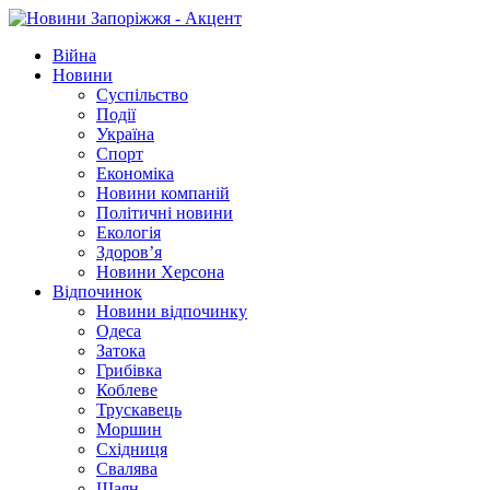
Війна
Новини
Суспільство
Події
Україна
Спорт
Економіка
Новини компаній
Політичні новини
Екологія
Здоров’я
Новини Херсона
Відпочинок
Новини відпочинку
Одеса
Затока
Грибівка
Коблеве
Трускавець
Моршин
Східниця
Свалява
Шаян