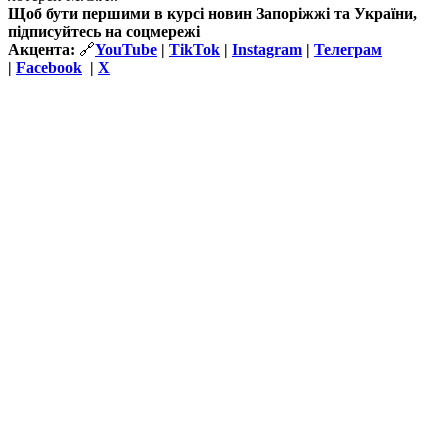
Щоб бути першими в курсі новин Запоріжжі та України,
підписуйтесь на соцмережі
Акцента:
🔗
YouTube
|
TikTok
|
Instagram
|
Телеграм
|
Facebook
|
Х