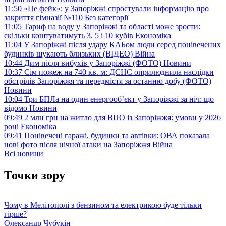
11:50
«Це фейк»: у Запоріжжі спростували інформацію про
закриття гімназії №110
Без категорії
11:05
Тариф на воду у Запоріжжі та області може зрости:
скільки коштуватимуть 3, 5 і 10 кубів
Економіка
11:04
У Запоріжжі після удару КАБом люди серед понівечених
будинків шукають близьких (ВІДЕО)
Війна
10:44
Дим після вибухів у Запоріжжі (ФОТО)
Новини
10:37
Сім пожеж на 740 кв. м: ДСНС оприлюднила наслідки
обстрілів Запоріжжя та передмістя за останню добу (ФОТО)
Новини
10:04
Три БПЛа на один енергооб’єкт у Запоріжжі за ніч: що
відомо
Новини
09:49
2 млн грн на житло для ВПО із Запоріжжя: умови у 2026
році
Економіка
09:41
Понівечені гаражі, будинки та автівки: ОВА показала
нові фото після нічної атаки на Запоріжжя
Війна
Всі новини
Точки зору
Чому в Мелітополі з бензином та електрикою буде тільки
гірше?
Олександр Чубукін