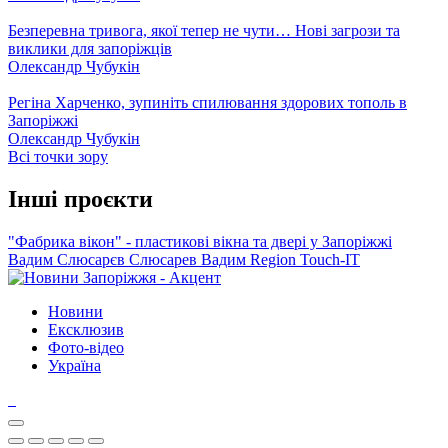
Безперевна тривога, якої тепер не чути… Нові загрози та
виклики для запоріжців
Олександр Чубукін
Регіна Харченко, зупиніть спилювання здорових тополь в
Запоріжжі
Олександр Чубукін
Всі точки зору
Інші проєкти
"Фабрика вікон" - пластикові вікна та двері у Запоріжжі
Вадим Слюсарєв
Слюсарев Вадим
Region
Touch-IT
Новини
Ексклюзив
Фото-відео
Україна