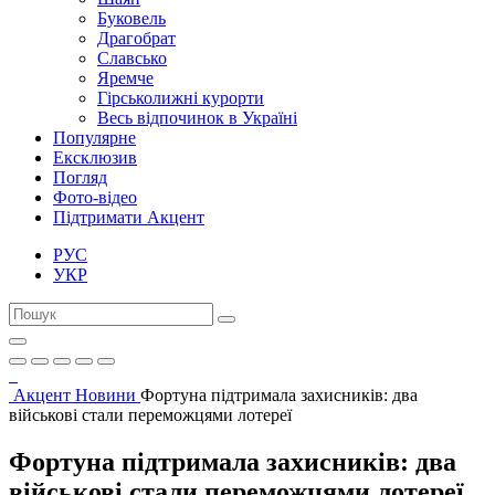
Буковель
Драгобрат
Славсько
Яремче
Гірськолижні курорти
Весь відпочинок в Україні
Популярне
Ексклюзив
Погляд
Фото-відео
Підтримати Акцент
РУС
УКР
Акцент
Новини
Фортуна підтримала захисників: два
військові стали переможцями лотереї
Фортуна підтримала захисників: два
військові стали переможцями лотереї