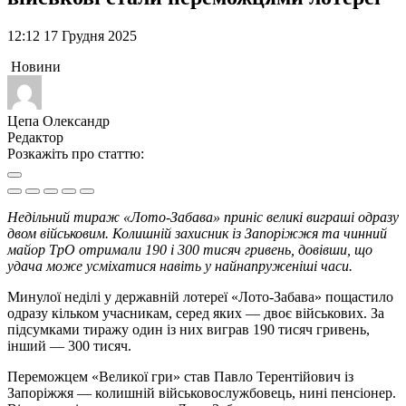
12:12 17 Грудня 2025
Новини
Цепа Олександр
Редактор
Розкажіть про статтю:
Недільний тираж «Лото-Забава» приніс великі виграші одразу
двом військовим. Колишній захисник із Запоріжжя та чинний
майор ТрО отримали 190 і 300 тисяч гривень, довівши, що
удача може усміхатися навіть у найнапруженіші часи.
Минулої неділі у державній лотереї «Лото-Забава» пощастило
одразу кільком учасникам, серед яких — двоє військових. За
підсумками тиражу один із них виграв 190 тисяч гривень,
інший — 300 тисяч.
Переможцем «Великої гри» став Павло Терентійович із
Запоріжжя — колишній військовослужбовець, нині пенсіонер.