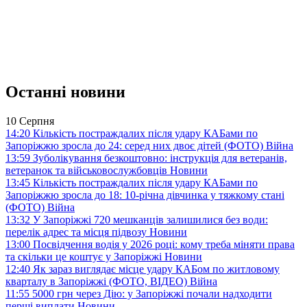
Останні новини
10 Серпня
14:20
Кількість постраждалих після удару КАБами по
Запоріжжю зросла до 24: серед них двоє дітей (ФОТО)
Війна
13:59
Зуболікування безкоштовно: інструкція для ветеранів,
ветеранок та військовослужбовців
Новини
13:45
Кількість постраждалих після удару КАБами по
Запоріжжю зросла до 18: 10-річна дівчинка у тяжкому стані
(ФОТО)
Війна
13:32
У Запоріжжі 720 мешканців залишилися без води:
перелік адрес та місця підвозу
Новини
13:00
Посвідчення водія у 2026 році: кому треба міняти права
та скільки це коштує у Запоріжжі
Новини
12:40
Як зараз виглядає місце удару КАБом по житловому
кварталу в Запоріжжі (ФОТО, ВІДЕО)
Війна
11:55
5000 грн через Дію: у Запоріжжі почали надходити
перші виплати
Новини