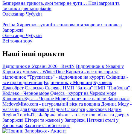
Безперевна тривога, якої тепер не чути… Нові загрози та
виклики для запоріжців
Олександр Чубукін
Регіна Харченко, зупиніть спилювання здорових тополь в
Запоріжжі
Олександр Чубукін
Всі точки зору
Наші інші проєкти
Відпочинок в Україні 2026 - RestIN
Відпочинок в Україні у
Карпатах у зимку - WinterTime
Карпати - все про гори та
відпочинок
"Трускавець" - відпочинок на курорті
Східниця -
все про відпочинок
Відпочинок у Моршині
Буковель
Драгобрат
Славсько
Свалява
НМП "Затока"
НМП "Грибовка"
Коблево - Черное море
Одесса - курорт на Черном море
Каролино-Бугаз - Черное Море
Солнечные панели Запорожья
MedoveMisto.com - натуральний віск та вощина
Долина Меду -
магазин для бджолярів
Вадим Слюсарєв
Слюсарев Вадим
Region
Touch-IT
"Фабрика вікон" - пластикові вікна та двері у
Запоріжжі
Штори та жалюзі у Запоріжжі
Натяжні стелі у
Запоріжжі
Захисник - військторг