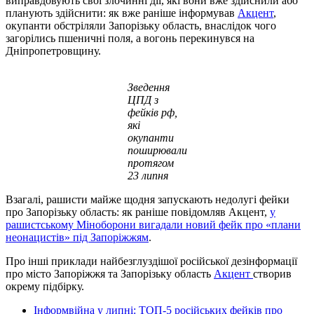
виправдовують свої злочинні дії, які вони вже здійснили або
планують здійснити: як вже раніше інформував
Акцент
,
окупанти обстріляли Запорізьку область, внаслідок чого
загорілись пшеничні поля, а вогонь перекинувся на
Дніпропетровщину.
Зведення
ЦПД з
фейків рф,
які
окупанти
поширювали
протягом
23 липня
Взагалі, рашисти майже щодня запускають недолугі фейки
про Запорізьку область: як раніше повідомляв Акцент,
у
рашистському Міноборони вигадали новий фейк про «плани
неонацистів» під Запоріжжям
.
Про інші приклади найбезглуздішої російської дезінформації
про місто Запоріжжя та Запорізьку область
Акцент
створив
окрему підбірку.
Інформвійна у липні: ТОП-5 російських фейків про