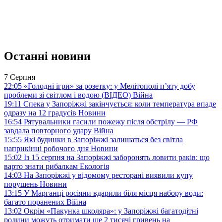
Останні новини
7 Серпня
22:05
«Голодні ігри» за розетку: у Мелітополі п’яту добу
проблеми зі світлом і водою (ВІДЕО)
Війна
19:11
Спека у Запоріжжі закінчується: коли температура впаде
одразу на 12 градусів
Новини
16:54
Рятувальники гасили пожежу після обстрілу — РФ
завдала повторного удару
Війна
15:55
Які будинки в Запоріжжі залишаться без світла
наприкінці робочого дня
Новини
15:02
Із 15 серпня на Запоріжжі заборонять ловити раків: що
варто знати рибалкам
Екологія
14:03
На Запоріжжі у відомому ресторані виявили купу
порушень
Новини
13:15
У Марганці росіяни вдарили біля місця набору води:
багато поранених
Війна
13:02
Окрім «Пакунка школяра»: у Запоріжжі багатодітні
родини можуть отримати ще 2 тисячі гривень на