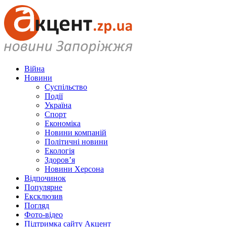
Війна
Новини
Суспільство
Події
Україна
Спорт
Економіка
Новини компаній
Політичні новини
Екологія
Здоров’я
Новини Херсона
Відпочинок
Популярне
Ексклюзив
Погляд
Фото-відео
Підтримка сайту Акцент