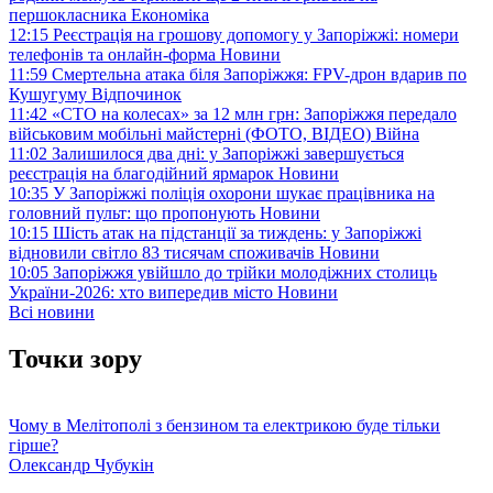
першокласника
Економіка
12:15
Реєстрація на грошову допомогу у Запоріжжі: номери
телефонів та онлайн-форма
Новини
11:59
Смертельна атака біля Запоріжжя: FPV-дрон вдарив по
Кушугуму
Відпочинок
11:42
«СТО на колесах» за 12 млн грн: Запоріжжя передало
військовим мобільні майстерні (ФОТО, ВІДЕО)
Війна
11:02
Залишилося два дні: у Запоріжжі завершується
реєстрація на благодійний ярмарок
Новини
10:35
У Запоріжжі поліція охорони шукає працівника на
головний пульт: що пропонують
Новини
10:15
Шість атак на підстанції за тиждень: у Запоріжжі
відновили світло 83 тисячам споживачів
Новини
10:05
Запоріжжя увійшло до трійки молодіжних столиць
України-2026: хто випередив місто
Новини
Всі новини
Точки зору
Чому в Мелітополі з бензином та електрикою буде тільки
гірше?
Олександр Чубукін