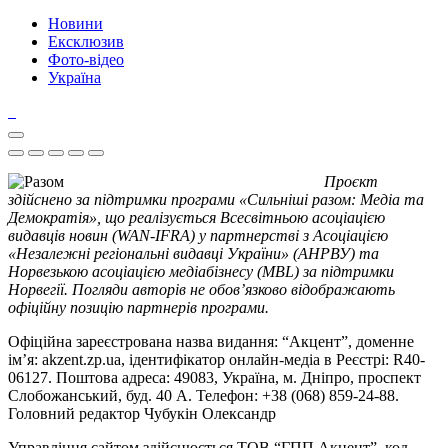
Новини
Ексклюзив
Фото-відео
Україна
Проєкт
здійснено за підтримки програми «Сильніші разом: Медіа та
Демократія», що реалізується Всесвітньою асоціацією
видавців новин (WAN-IFRA) у партнерстві з Асоціацією
«Незалежні регіональні видавці України» (АНРВУ) та
Норвезькою асоціацією медіабізнесу (MBL) за підтримки
Норвегії. Погляди авторів не обов’язково відображають
офіційну позицію партнерів програми.
Офіційна зареєстрована назва видання: “Акцент”, доменне
ім’я: akzent.zp.ua, ідентифікатор онлайн-медіа в Реєстрі: R40-
06127. Поштова адреса: 49083, Україна, м. Дніпро, проспект
Слобожанський, буд. 40 А. Телефон: +38 (068) 859-24-88.
Головний редактор Чубукін Олександр
Управління сайтом здійснюється ТОВ “ГПП Акцент”, код