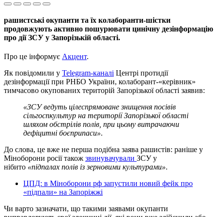
рашистські окупанти та їх колаборанти-шістки
продовжують активно пошурювати цинічну дезінформацію
про дії ЗСУ у Запорізькій області.
Про це інформує
Акцент
.
Як повідомили у
Telegram-каналі
Центрі протидії
дезінформації при РНБО України, колаборант-«керівник»
тимчасово окупованих територій Запорізької області заявив:
«ЗСУ ведуть цілеспрямоване знищення посівів
сільгоспкультур на території Запорізької області
шляхом обстрілів полів, при цьому витрачаючи
дефіцитні боєприпаси»
.
До слова, це вже не перша подібна заява рашистів: раніше у
Міноборони росії також
звинувачували
ЗСУ у
нібито
«підпалах полів із зерновими культурами»
.
ЦПД: в Міноборони рф запустили новий фейк про
«підпали» на Запоріжжі
Чи варто зазначати, що такими заявами окупанти