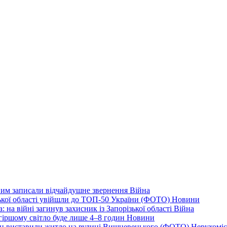
дним записали відчайдушне звернення
Війна
ізької області увійшли до ТОП-50 України (ФОТО)
Новини
 на війні загинув захисник із Запорізької області
Війна
йгіршому світло буде лише 4–8 годин
Новини
ціон виставили житло на вулиці Вишневецького (ФОТО)
Нерухоміс