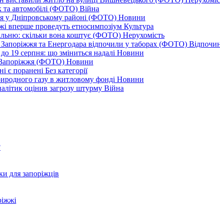
к та автомобілі (ФОТО)
Війна
ся у Дніпровському районі (ФОТО)
Новини
іжжі вперше проведуть етносимпозіум
Культура
альню: скільки вона коштує (ФОТО)
Нерухомість
 із Запоріжжя та Енергодара відпочили у таборах (ФОТО)
Відпочи
до 19 серпня: що зміниться надалі
Новини
я Запоріжжя (ФОТО)
Новини
ні є поранені
Без категорії
природного газу в житловому фонді
Новини
налітик оцінив загрозу штурму
Війна
?
ки для запоріжців
ріжжі