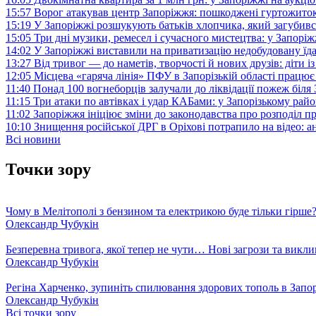
15:57
Ворог атакував центр Запоріжжя: пошкоджені гуртожито
15:19
У Запоріжжі розшукують батьків хлопчика, який загубив
15:05
Три дні музики, ремесел і сучасного мистецтва: у Запор
14:02
У Запоріжжі виставили на приватизацію недобудовану їд
13:27
Від тривог — до наметів, творчості й нових друзів: діти
12:05
Місцева «гаряча лінія» ПФУ в Запорізькій області працює 
11:40
Понад 100 вогнеборців залучали до ліквідації пожеж біл
11:15
Три атаки по автівках і удар КАБами: у Запорізькому райо
11:02
Запоріжжя ініціює зміни до законодавства про розподіл 
10:10
Знищення російської ДРГ в Оріхові потрапило на відео: а
Всі новини
Точки зору
Чому в Мелітополі з бензином та електрикою буде тільки гірше
Олександр Чубукін
Безперевна тривога, якої тепер не чути… Нові загрози та викли
Олександр Чубукін
Регіна Харченко, зупиніть спилювання здорових тополь в Запо
Олександр Чубукін
Всі точки зору