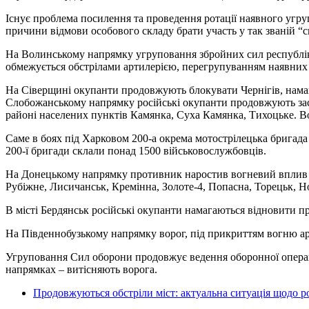
Існує проблема посилення та проведення ротації наявного угруп
причини відмови особового складу брати участь у так званій “
На Волинському напрямку угруповання збройних сил республіки
обмежується обстрілами артилерією, перегрупуванням наявних п
На Сіверщині окупанти продовжують блокувати Чернігів, намаг
Слобожанському напрямку російські окупанти продовжують засто
районі населених пунктів Камянка, Суха Камянка, Тихоцьке. Вор
Саме в боях під Харковом 200-а окрема мотострілецька бригада
200-ї бригади склали понад 1500 військовослужбовців.
На Донецькому напрямку противник наростив вогневий вплив та 
Рубіжне, Лисичанськ, Кремінна, Золоте-4, Попасна, Торецьк, Но
В місті Бердянськ російські окупанти намагаються відновити п
На Південнобузькому напрямку ворог, під прикриттям вогню арт
Угруповання Сил оборони продовжує ведення оборонної операц
напрямках – витісняють ворога.
Продовжуються обстріли міст: актуальна ситуація щодо ро