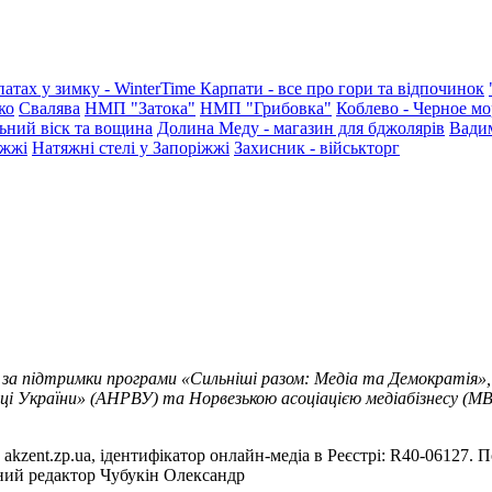
патах у зимку - WinterTime
Карпати - все про гори та відпочинок
ко
Свалява
НМП "Затока"
НМП "Грибовка"
Коблево - Черное мо
ьний віск та вощина
Долина Меду - магазин для бджолярів
Вади
іжжі
Натяжні стелі у Запоріжжі
Захисник - військторг
 за підтримки програми «Сильніші разом: Медіа та Демократія»,
ці України» (АНРВУ) та Норвезькою асоціацією медіабізнесу (MBL
akzent.zp.ua, ідентифікатор онлайн-медіа в Реєстрі: R40-06127. П
вний редактор Чубукін Олександр