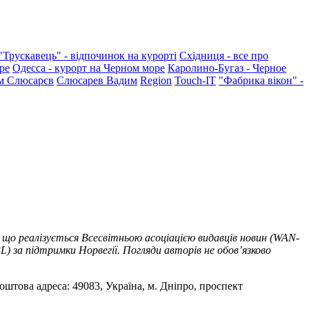
"Трускавець" - відпочинок на курорті
Східниця - все про
ре
Одесса - курорт на Черном море
Каролино-Бугаз - Черное
м Слюсарєв
Слюсарев Вадим
Region
Touch-IT
"Фабрика вікон" -
 що реалізується Всесвітньою асоціацією видавців новин (WAN-
) за підтримки Норвегії. Погляди авторів не обов’язково
оштова адреса: 49083, Україна, м. Дніпро, проспект