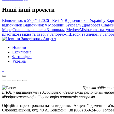
Наші інші проєкти
Відпочинок в Україні 2026 - RestIN
Відпочинок в Україні у Кар
відпочинок
Відпочинок у Моршині
Буковель
Драгобрат
Славсь
Море
Солнечные панели Запорожья
MedoveMisto.com - натурал
пластикові вікна та двері у Запоріжжі
Штори та жалюзі у Запор
Новини
Ексклюзив
Фото-відео
Україна
Проєкт здійснено
IFRA) у партнерстві з Асоціацією «Незалежні регіональні видав
відображають офіційну позицію партнерів програми.
Офіційна зареєстрована назва видання: “Акцент”, доменне ім’я: 
Слобожанський, буд. 40 А. Телефон: +38 (068) 859-24-88. Голо