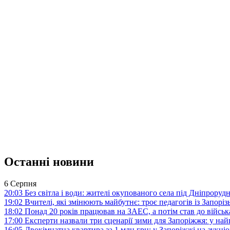
Останні новини
6 Серпня
20:03
Без світла і води: жителі окупованого села під Дніпрору
19:02
Вчителі, які змінюють майбутнє: троє педагогів із Запор
18:02
Понад 20 років працював на ЗАЕС, а потім став до війська:
17:00
Експерти назвали три сценарії зими для Запоріжжя: у на
16:05
Двокімнатна квартира за 1 млн грн: у Запоріжжі на аук