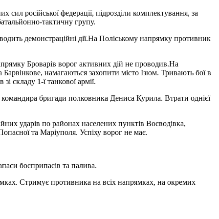
х сил російської федерації, підрозділи комплектування, за
 батальйонно-тактичну групу.
водить демонстраційні дії.На Поліському напрямку противник
апрямку Броварів ворог активних дій не проводив.На
Барвінкове, намагаються захопити місто Ізюм. Тривають бої в
і складу 1-ї танкової армії.
о командира бригади полковника Дениса Курила. Втрати однієї
ійних ударів по районах населених пунктів Воєводівка,
Попасної та Маріуполя. Успіху ворог не має.
апаси боєприпасів та палива.
мках. Стримує противника на всіх напрямках, на окремих