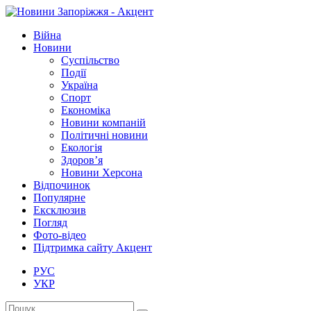
Війна
Новини
Суспільство
Події
Україна
Спорт
Економіка
Новини компаній
Політичні новини
Екологія
Здоров’я
Новини Херсона
Відпочинок
Популярне
Ексклюзив
Погляд
Фото-відео
Підтримка сайту Акцент
РУС
УКР