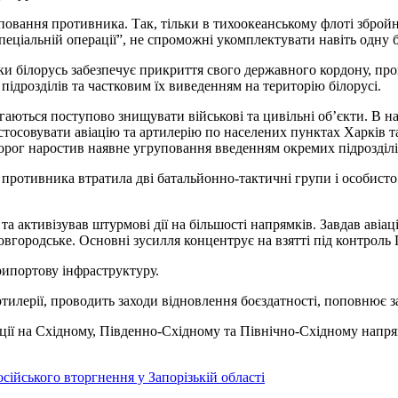
овання противника. Так, тільки в тихоокеанському флоті збройни
спеціальній операції”, не спроможні укомплектувати навіть одну
 білорусь забезпечує прикриття свого державного кордону, про
ідрозділів та частковим їх виведенням на територію білорусі.
аються поступово знищувати військові та цивільні об’єкти. В н
совувати авіацію та артилерію по населених пунктах Харків та 
ог наростив наявне угруповання введенням окремих підрозділів з
 противника втратила дві батальйонно-тактичні групи і особист
активізував штурмові дії на більшості напрямків. Завдав авіац
вгородське. Основні зусилля концентрує на взятті під контроль 
рипортову інфраструктуру.
илерії, проводить заходи відновлення боєздатності, поповнює з
ії на Східному, Південно-Східному та Північно-Східному напря
сійського вторгнення у Запорізькій області