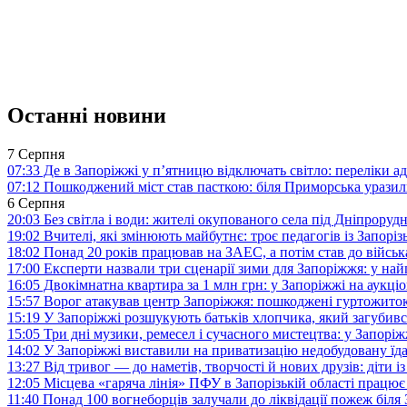
Останні новини
7 Серпня
07:33
Де в Запоріжжі у п’ятницю відключать світло: переліки ад
07:12
Пошкоджений міст став пасткою: біля Приморська урази
6 Серпня
20:03
Без світла і води: жителі окупованого села під Дніпрору
19:02
Вчителі, які змінюють майбутнє: троє педагогів із Запор
18:02
Понад 20 років працював на ЗАЕС, а потім став до війська:
17:00
Експерти назвали три сценарії зими для Запоріжжя: у на
16:05
Двокімнатна квартира за 1 млн грн: у Запоріжжі на аук
15:57
Ворог атакував центр Запоріжжя: пошкоджені гуртожито
15:19
У Запоріжжі розшукують батьків хлопчика, який загубив
15:05
Три дні музики, ремесел і сучасного мистецтва: у Запор
14:02
У Запоріжжі виставили на приватизацію недобудовану їд
13:27
Від тривог — до наметів, творчості й нових друзів: діти
12:05
Місцева «гаряча лінія» ПФУ в Запорізькій області працює 
11:40
Понад 100 вогнеборців залучали до ліквідації пожеж біл