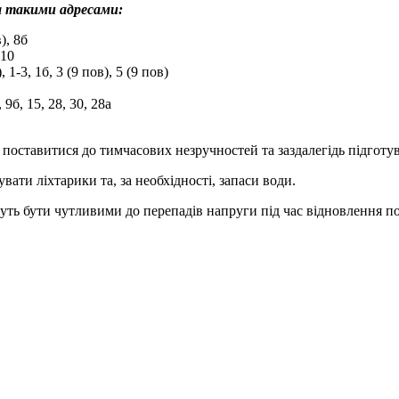
а такими адресами:
в), 8б
–10
), 1-3, 1б, 3 (9 пов), 5 (9 пов)
, 9б, 15, 28, 30, 28а
поставитися до тимчасових незручностей та заздалегідь підготув
вати ліхтарики та, за необхідності, запаси води.
уть бути чутливими до перепадів напруги під час відновлення по