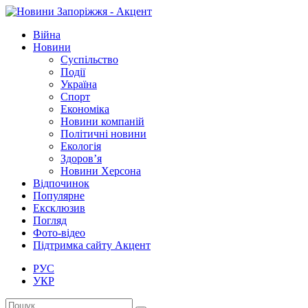
Війна
Новини
Суспільство
Події
Україна
Спорт
Економіка
Новини компаній
Політичні новини
Екологія
Здоров’я
Новини Херсона
Відпочинок
Популярне
Ексклюзив
Погляд
Фото-відео
Підтримка сайту Акцент
РУС
УКР