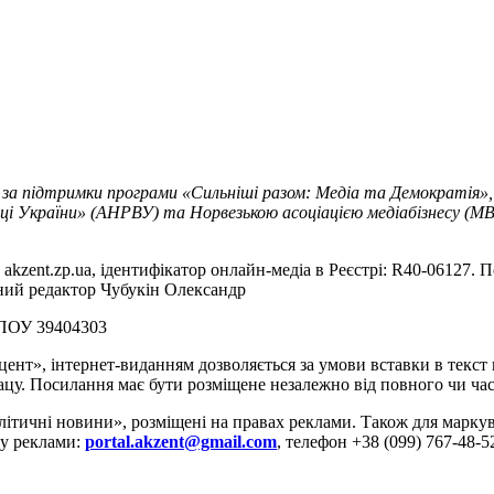
 за підтримки програми «Сильніші разом: Медіа та Демократія»,
ці України» (АНРВУ) та Норвезькою асоціацією медіабізнесу (MBL
akzent.zp.ua, ідентифікатор онлайн-медіа в Реєстрі: R40-06127. П
вний редактор Чубукін Олександр
РПОУ 39404303
цент», інтернет-виданням дозволяється за умови вставки в текс
цу. Посилання має бути розміщене незалежно від повного чи час
літичні новини», розміщені на правах реклами. Також для марк
ду реклами:
portal.akzent@gmail.com
, телефон +38 (099) 767-48-5