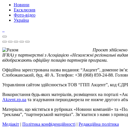
Новини
Ексклюзив
Фото-відео
Україна
Проєкт здійснено
IFRA) у партнерстві з Асоціацією «Незалежні регіональні видав
відображають офіційну позицію партнерів програми.
Офіційна зареєстрована назва видання: “Акцент”, доменне ім’я: 
Слобожанський, буд. 40 А. Телефон: +38 (068) 859-24-88. Голо
Управління сайтом здійснюється ТОВ “ГПП Акцент”, код ЄД
Використання будь-яких матеріалів, розміщених на порталі «Ак
Akzent.zp.ua
та згадування першоджерела не нижче другого абза
Матеріали, що містяться в рубриках «Новини компаній» та «По
“реклама”, “партнерський матеріал”. Зв’язатися з нами з приво
Медіакіт
|
Політика конфіденційності
|
Редакційна політика