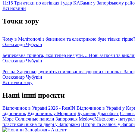
11:15
Три атаки по автівках і удар КАБами: у Запорізькому райо
Всі новини
Точки зору
Чому в Мелітополі з бензином та електрикою буде тільки гірше
Олександр Чубукін
Безперевна тривога, якої тепер не чути… Нові загрози та викли
Олександр Чубукін
Регіна Харченко, зупиніть спилювання здорових тополь в Запо
Олександр Чубукін
Всі точки зору
Наші інші проєкти
Відпочинок в Україні 2026 - RestIN
Відпочинок в Україні у Кар
відпочинок
Відпочинок у Моршині
Буковель
Драгобрат
Славсь
Море
Солнечные панели Запорожья
MedoveMisto.com - натурал
пластикові вікна та двері у Запоріжжі
Штори та жалюзі у Запор