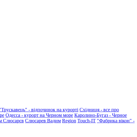
"Трускавець" - відпочинок на курорті
Східниця - все про
ре
Одесса - курорт на Черном море
Каролино-Бугаз - Черное
м Слюсарєв
Слюсарев Вадим
Region
Touch-IT
"Фабрика вікон" -