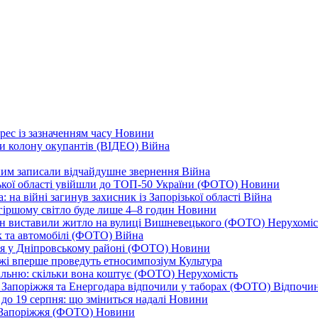
рес із зазначенням часу
Новини
ли колону окупантів (ВІДЕО)
Війна
дним записали відчайдушне звернення
Війна
ізької області увійшли до ТОП-50 України (ФОТО)
Новини
 на війні загинув захисник із Запорізької області
Війна
йгіршому світло буде лише 4–8 годин
Новини
ціон виставили житло на вулиці Вишневецького (ФОТО)
Нерухоміс
к та автомобілі (ФОТО)
Війна
ся у Дніпровському районі (ФОТО)
Новини
іжжі вперше проведуть етносимпозіум
Культура
альню: скільки вона коштує (ФОТО)
Нерухомість
 із Запоріжжя та Енергодара відпочили у таборах (ФОТО)
Відпочи
до 19 серпня: що зміниться надалі
Новини
я Запоріжжя (ФОТО)
Новини