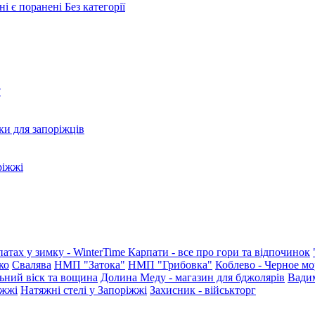
ні є поранені
Без категорії
?
ки для запоріжців
ріжжі
патах у зимку - WinterTime
Карпати - все про гори та відпочинок
ко
Свалява
НМП "Затока"
НМП "Грибовка"
Коблево - Черное мо
ьний віск та вощина
Долина Меду - магазин для бджолярів
Вади
іжжі
Натяжні стелі у Запоріжжі
Захисник - військторг