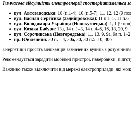
Тимчасова відсутність електроенергії спостерігатиметься з
вул. Автозаводська
: 10 (п.1-4), 10 (п.5-7), 11, 12, 12 (9 по
вул. Василя Сергієнка (Задніпровська)
: 11 п.1–5, 11 п.6
вул. Володимира Українця (Новокузнецька)
: 1, 1 (9 пов
вул. Козака Бабури
: 13а, 14 п.1–3, 14 п.4–6, 16, 18, 20, 9
вул. Сорочинська (Новгородська)
: 11, 13, 9, 9а, 9а п. 1–2
пр. Ювілейний
: 30 п.1–4, 30а, 30, 30 п.5–10, 30б
Енергетики просять мешканців зазначених вулиць з розумінням 
Рекомендується зарядити мобільні пристрої, павербанки, підготу
Важливо також відключити від мережі електроприлади, які мож