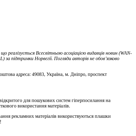
 що реалізується Всесвітньою асоціацією видавців новин (WAN-
) за підтримки Норвегії. Погляди авторів не обов’язково
оштова адреса: 49083, Україна, м. Дніпро, проспект
т відкритого для пошукових систем гіперпосилання на
ткового використання матеріалів.
ування рекламних матеріалів використвуються плашки
2