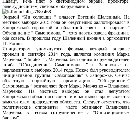
Палац”. Речь идет о светодиодном экране, проекторе,
ряде аудиосистем, световом оборудовании.
Фирмой “Ин солюшнз ” владеет Евгений Шаленный. На
местных выборах 2015 года он безуспешно баллотировался в
Запорожской городской и областной советы от партии ”
Объединение ” Самопомощь ” , хотя партия завела фракции в
оба совета. В прошлом году Шаленный входил в оргкомитет
IT- Forum.
Инициатором упомянутого форума, который впервые
провели в сентябре 2014 года, является компания Марка
Марченко ” Infotek ” . Марченко был одним из руководителей
штаба “Объединение” Самопомощь ” в Запорожье на
парламентских выборах 2014 года. Позже был руководителем
инициативной группы “Самопомощь” в Запорожье. Сейчас
областную партийную организацию “Объединение”
Самопомощь ” возглавляет брат Марка Марченко – Владислав
Марченко. На местных выборах он стал депутатом
Запорожского областного совета и в настоящее время является
заместителем председателя облсовета. Следует отметить, что
политические оппоненты часто обвиняют Владислава
Марченко в тесном сотрудничестве с “Оппозиционным
блоком”.