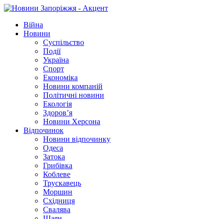
Війна
Новини
Суспільство
Події
Україна
Спорт
Економіка
Новини компаній
Політичні новини
Екологія
Здоров’я
Новини Херсона
Відпочинок
Новини відпочинку
Одеса
Затока
Грибівка
Коблеве
Трускавець
Моршин
Східниця
Свалява
Шаян