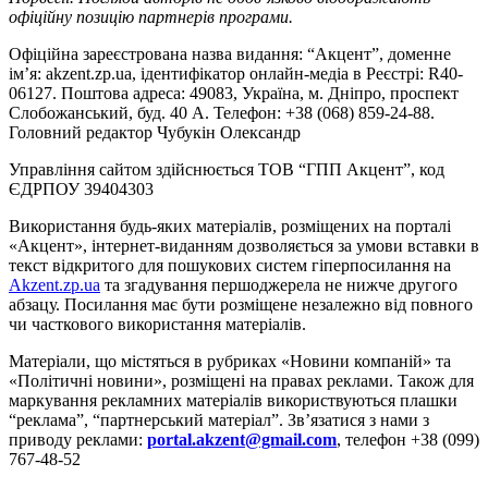
офіційну позицію партнерів програми.
Офіційна зареєстрована назва видання: “Акцент”, доменне
ім’я: akzent.zp.ua, ідентифікатор онлайн-медіа в Реєстрі: R40-
06127. Поштова адреса: 49083, Україна, м. Дніпро, проспект
Слобожанський, буд. 40 А. Телефон: +38 (068) 859-24-88.
Головний редактор Чубукін Олександр
Управління сайтом здійснюється ТОВ “ГПП Акцент”, код
ЄДРПОУ 39404303
Використання будь-яких матеріалів, розміщених на порталі
«Акцент», інтернет-виданням дозволяється за умови вставки в
текст відкритого для пошукових систем гіперпосилання на
Akzent.zp.ua
та згадування першоджерела не нижче другого
абзацу. Посилання має бути розміщене незалежно від повного
чи часткового використання матеріалів.
Матеріали, що містяться в рубриках «Новини компаній» та
«Політичні новини», розміщені на правах реклами. Також для
маркування рекламних матеріалів використвуються плашки
“реклама”, “партнерський матеріал”. Зв’язатися з нами з
приводу реклами:
portal.akzent@gmail.com
, телефон +38 (099)
767-48-52