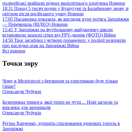
поліцейські знайшли рідних малолітнього хлопчика
Новини
18:31
Понад 5 тисяч родин у Кушугумі та Балабиному знову зі
світлом після російського удару
Новини
17:05
Пасажирка показала, як виглядає купе потяга Запоріжжя
— Перемишль (ВІДЕО)
Новини
15:45
У Запоріжжі на футбольному майданчику школи
встановили захисні сітки від FPV-дронів (ФОТО)
Війна
14:50
Троє загиблих і четверо поранених: у поліції розповіли
про наслідки атак на Запоріжжі
Війна
Всі новини
Точки зору
Чому в Мелітополі з бензином та електрикою буде тільки
гірше?
Олександр Чубукін
Безперевна тривога, якої тепер не чути… Нові загрози та
виклики для запоріжців
Олександр Чубукін
Регіна Харченко, зупиніть спилювання здорових тополь в
Запоріжжі