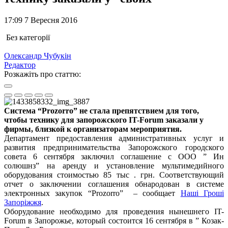
17:09 7 Вересня 2016
Без категорії
Олександр Чубукін
Редактор
Розкажіть про статтю:
Система “Prozorro” не стала препятствием для того,
чтобы технику для запорожского IT-Forum заказали у
фирмы, близкой к организаторам мероприятия.
Департамент предоставления административных услуг и
развития предпринимательства Запорожского городского
совета 6 сентября заключил соглашение с ООО ” Ин
солюшнз” на аренду и установление мультимедийного
оборудования стоимостью 85 тыс . грн. Соответствующий
отчет о заключении соглашения обнародован в системе
электронных закупок “Prozorro” – сообщает
Наші Гроші
Запоріжжя
.
Оборудование необходимо для проведения нынешнего IT-
Forum в Запорожье, который состоится 16 сентября в ” Козак-