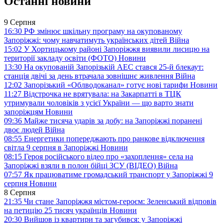
Останні новини
9 Серпня
16:30
РФ змінює шкільну програму на окупованому
Запоріжжі: чому навчатимуть українських дітей
Війна
15:02
У Хортицькому районі Запоріжжя виявили лисицю на
території закладу освіти (ФОТО)
Новини
13:30
На окупованій Запорізькій АЕС стався 25-й блекаут:
станція двічі за день втрачала зовнішнє живлення
Війна
12:02
Запорізький «Облводоканал» готує нові тарифи
Новини
11:27
Відстрочка не врятувала: на Закарпатті в ТЦК
утримували чоловіків з усієї України — що варто знати
запоріжцям
Новини
09:36
Майже тисяча ударів за добу: на Запоріжжі поранені
двоє людей
Війна
08:55
Енергетики попереджають про ранкове відключення
світла 9 серпня в Запоріжжі
Новини
08:15
Героя російського відео про «захоплення» села на
Запоріжжі взяли в полон бійці ЗСУ (ВІДЕО)
Війна
07:57
Як працюватиме громадський транспорт у Запоріжжі 9
серпня
Новини
8 Серпня
21:35
Чи стане Запоріжжя містом-героєм: Зеленський відповів
на петицію 25 тисяч українців
Новини
20:30
Вийшов із квартири та загубився: у Запоріжжі