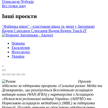
Олександр Чубукін
Всі точки зору
Інші проєкти
"Фабрика вікон" - пластикові вікна та двері у Запоріжжі
Вадим Слюсарєв
Слюсарев Вадим
Region
Touch-IT
Новини
Ексклюзив
Фото-відео
Україна
Проєкт
здійснено за підтримки програми «Сильніші разом: Медіа та
Демократія», що реалізується Всесвітньою асоціацією
видавців новин (WAN-IFRA) у партнерстві з Асоціацією
«Незалежні регіональні видавці України» (АНРВУ) та
Норвезькою асоціацією медіабізнесу (MBL) за підтримки
Норвегії. Погляди авторів не обов’язково відображають