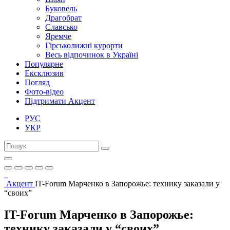
Буковель
Драгобрат
Славсько
Яремче
Гірськолижні курорти
Весь відпочинок в Україні
Популярне
Ексклюзив
Погляд
Фото-відео
Підтримати Акцент
РУС
УКР
Акцент
IT-Forum Марченко в Запорожье: технику заказали у
“своих”
IT-Forum Марченко в Запорожье:
технику заказали у “своих”