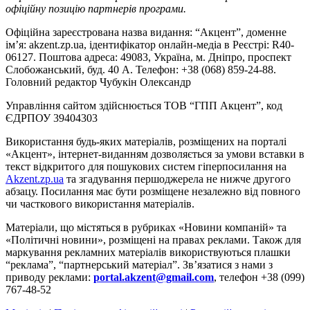
офіційну позицію партнерів програми.
Офіційна зареєстрована назва видання: “Акцент”, доменне
ім’я: akzent.zp.ua, ідентифікатор онлайн-медіа в Реєстрі: R40-
06127. Поштова адреса: 49083, Україна, м. Дніпро, проспект
Слобожанський, буд. 40 А. Телефон: +38 (068) 859-24-88.
Головний редактор Чубукін Олександр
Управління сайтом здійснюється ТОВ “ГПП Акцент”, код
ЄДРПОУ 39404303
Використання будь-яких матеріалів, розміщених на порталі
«Акцент», інтернет-виданням дозволяється за умови вставки в
текст відкритого для пошукових систем гіперпосилання на
Akzent.zp.ua
та згадування першоджерела не нижче другого
абзацу. Посилання має бути розміщене незалежно від повного
чи часткового використання матеріалів.
Матеріали, що містяться в рубриках «Новини компаній» та
«Політичні новини», розміщені на правах реклами. Також для
маркування рекламних матеріалів використвуються плашки
“реклама”, “партнерський матеріал”. Зв’язатися з нами з
приводу реклами:
portal.akzent@gmail.com
, телефон +38 (099)
767-48-52