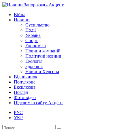
Війна
Новини
Суспільство
Події
Україна
Спорт
Економіка
Новини компаній
Політичні новини
Екологія
Здоров’я
Новини Херсона
Відпочинок
Популярне
Ексклюзив
Погляд
Фото-відео
Підтримка сайту Акцент
РУС
УКР