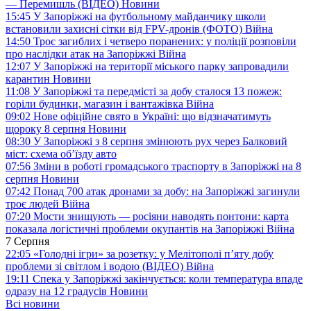
— Перемишль (ВІДЕО)
Новини
15:45
У Запоріжжі на футбольному майданчику школи
встановили захисні сітки від FPV-дронів (ФОТО)
Війна
14:50
Троє загиблих і четверо поранених: у поліції розповіли
про наслідки атак на Запоріжжі
Війна
12:07
У Запоріжжі на території міського парку запровадили
карантин
Новини
11:08
У Запоріжжі та передмісті за добу сталося 13 пожеж:
горіли будинки, магазин і вантажівка
Війна
09:02
Нове офіційне свято в Україні: що відзначатимуть
щороку 8 серпня
Новини
08:30
У Запоріжжі з 8 серпня змінюють рух через Балковий
міст: схема об’їзду
авто
07:56
Зміни в роботі громадського траспорту в Запоріжжі на 8
серпня
Новини
07:42
Понад 700 атак дронами за добу: на Запоріжжі загинули
троє людей
Війна
07:20
Мости знищують — росіяни наводять понтони: карта
показала логістичні проблеми окупантів на Запоріжжі
Війна
7 Серпня
22:05
«Голодні ігри» за розетку: у Мелітополі п’яту добу
проблеми зі світлом і водою (ВІДЕО)
Війна
19:11
Спека у Запоріжжі закінчується: коли температура впаде
одразу на 12 градусів
Новини
Всі новини