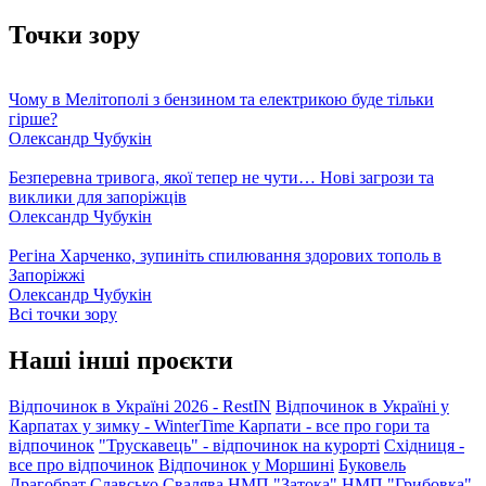
Точки зору
Чому в Мелітополі з бензином та електрикою буде тільки
гірше?
Олександр Чубукін
Безперевна тривога, якої тепер не чути… Нові загрози та
виклики для запоріжців
Олександр Чубукін
Регіна Харченко, зупиніть спилювання здорових тополь в
Запоріжжі
Олександр Чубукін
Всі точки зору
Наші інші проєкти
Відпочинок в Україні 2026 - RestIN
Відпочинок в Україні у
Карпатах у зимку - WinterTime
Карпати - все про гори та
відпочинок
"Трускавець" - відпочинок на курорті
Східниця -
все про відпочинок
Відпочинок у Моршині
Буковель
Драгобрат
Славсько
Свалява
НМП "Затока"
НМП "Грибовка"