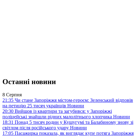
Останні новини
8 Серпня
21:35
Чи стане Запоріжжя містом-героєм: Зеленський відповів
на петицію 25 тисяч українців
Новини
20:30
Вийшов із квартири та загубився: у Запоріжжі
поліцейські знайшли рідних малолітнього хлопчика
Новини
18:31
Понад 5 тисяч родин у Кушугумі та Балабиному знову зі
світлом після російського удару
Новини
17:05
Пасажирка показала, як виглядає купе потяга Запоріжжя