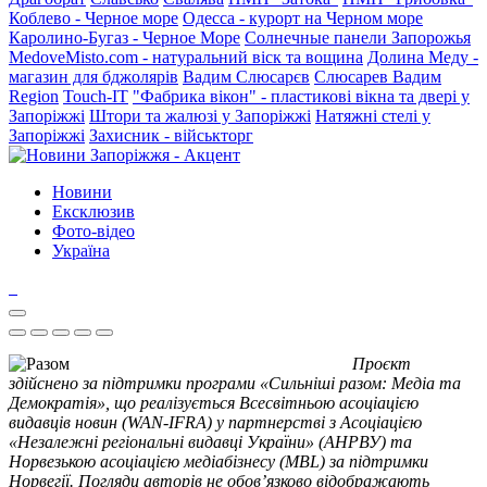
Коблево - Черное море
Одесса - курорт на Черном море
Каролино-Бугаз - Черное Море
Солнечные панели Запорожья
MedoveMisto.com - натуральний віск та вощина
Долина Меду -
магазин для бджолярів
Вадим Слюсарєв
Слюсарев Вадим
Region
Touch-IT
"Фабрика вікон" - пластикові вікна та двері у
Запоріжжі
Штори та жалюзі у Запоріжжі
Натяжні стелі у
Запоріжжі
Захисник - військторг
Новини
Ексклюзив
Фото-відео
Україна
Проєкт
здійснено за підтримки програми «Сильніші разом: Медіа та
Демократія», що реалізується Всесвітньою асоціацією
видавців новин (WAN-IFRA) у партнерстві з Асоціацією
«Незалежні регіональні видавці України» (АНРВУ) та
Норвезькою асоціацією медіабізнесу (MBL) за підтримки
Норвегії. Погляди авторів не обов’язково відображають