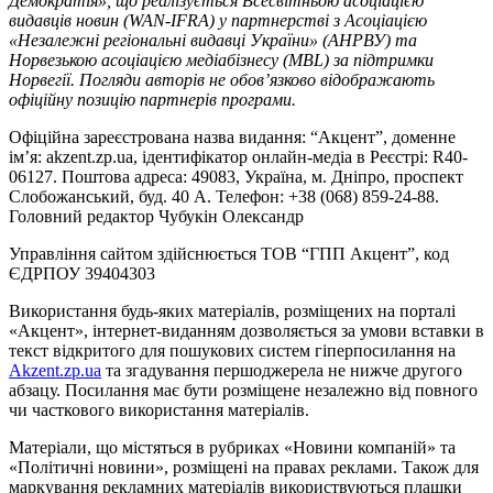
Демократія», що реалізується Всесвітньою асоціацією
видавців новин (WAN-IFRA) у партнерстві з Асоціацією
«Незалежні регіональні видавці України» (АНРВУ) та
Норвезькою асоціацією медіабізнесу (MBL) за підтримки
Норвегії. Погляди авторів не обов’язково відображають
офіційну позицію партнерів програми.
Офіційна зареєстрована назва видання: “Акцент”, доменне
ім’я: akzent.zp.ua, ідентифікатор онлайн-медіа в Реєстрі: R40-
06127. Поштова адреса: 49083, Україна, м. Дніпро, проспект
Слобожанський, буд. 40 А. Телефон: +38 (068) 859-24-88.
Головний редактор Чубукін Олександр
Управління сайтом здійснюється ТОВ “ГПП Акцент”, код
ЄДРПОУ 39404303
Використання будь-яких матеріалів, розміщених на порталі
«Акцент», інтернет-виданням дозволяється за умови вставки в
текст відкритого для пошукових систем гіперпосилання на
Akzent.zp.ua
та згадування першоджерела не нижче другого
абзацу. Посилання має бути розміщене незалежно від повного
чи часткового використання матеріалів.
Матеріали, що містяться в рубриках «Новини компаній» та
«Політичні новини», розміщені на правах реклами. Також для
маркування рекламних матеріалів використвуються плашки