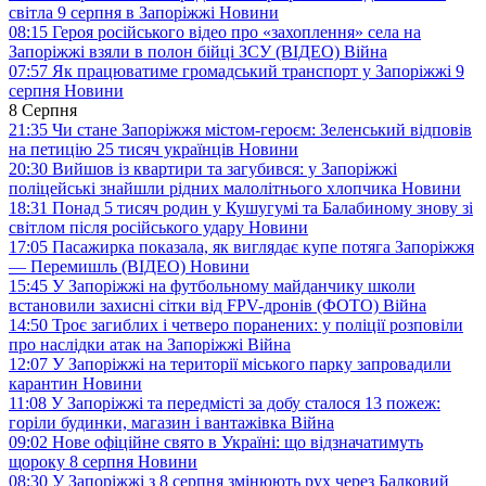
світла 9 серпня в Запоріжжі
Новини
08:15
Героя російського відео про «захоплення» села на
Запоріжжі взяли в полон бійці ЗСУ (ВІДЕО)
Війна
07:57
Як працюватиме громадський транспорт у Запоріжжі 9
серпня
Новини
8 Серпня
21:35
Чи стане Запоріжжя містом-героєм: Зеленський відповів
на петицію 25 тисяч українців
Новини
20:30
Вийшов із квартири та загубився: у Запоріжжі
поліцейські знайшли рідних малолітнього хлопчика
Новини
18:31
Понад 5 тисяч родин у Кушугумі та Балабиному знову зі
світлом після російського удару
Новини
17:05
Пасажирка показала, як виглядає купе потяга Запоріжжя
— Перемишль (ВІДЕО)
Новини
15:45
У Запоріжжі на футбольному майданчику школи
встановили захисні сітки від FPV-дронів (ФОТО)
Війна
14:50
Троє загиблих і четверо поранених: у поліції розповіли
про наслідки атак на Запоріжжі
Війна
12:07
У Запоріжжі на території міського парку запровадили
карантин
Новини
11:08
У Запоріжжі та передмісті за добу сталося 13 пожеж:
горіли будинки, магазин і вантажівка
Війна
09:02
Нове офіційне свято в Україні: що відзначатимуть
щороку 8 серпня
Новини
08:30
У Запоріжжі з 8 серпня змінюють рух через Балковий