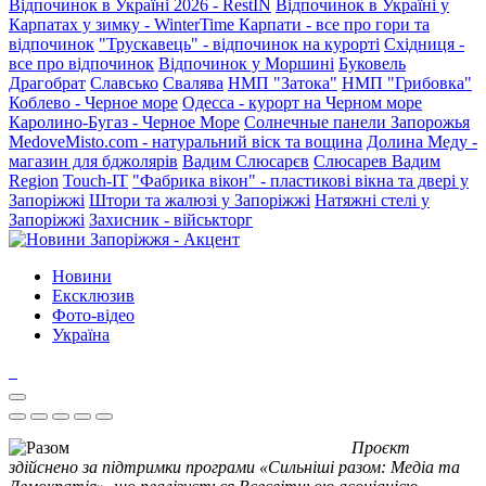
Відпочинок в Україні 2026 - RestIN
Відпочинок в Україні у
Карпатах у зимку - WinterTime
Карпати - все про гори та
відпочинок
"Трускавець" - відпочинок на курорті
Східниця -
все про відпочинок
Відпочинок у Моршині
Буковель
Драгобрат
Славсько
Свалява
НМП "Затока"
НМП "Грибовка"
Коблево - Черное море
Одесса - курорт на Черном море
Каролино-Бугаз - Черное Море
Солнечные панели Запорожья
MedoveMisto.com - натуральний віск та вощина
Долина Меду -
магазин для бджолярів
Вадим Слюсарєв
Слюсарев Вадим
Region
Touch-IT
"Фабрика вікон" - пластикові вікна та двері у
Запоріжжі
Штори та жалюзі у Запоріжжі
Натяжні стелі у
Запоріжжі
Захисник - військторг
Новини
Ексклюзив
Фото-відео
Україна
Проєкт
здійснено за підтримки програми «Сильніші разом: Медіа та