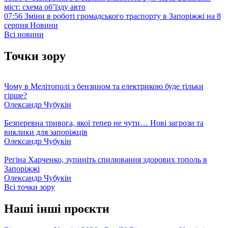
міст: схема об’їзду
авто
07:56
Зміни в роботі громадського траспорту в Запоріжжі на 8
серпня
Новини
Всі новини
Точки зору
Чому в Мелітополі з бензином та електрикою буде тільки
гірше?
Олександр Чубукін
Безперевна тривога, якої тепер не чути… Нові загрози та
виклики для запоріжців
Олександр Чубукін
Регіна Харченко, зупиніть спилювання здорових тополь в
Запоріжжі
Олександр Чубукін
Всі точки зору
Наші інші проєкти