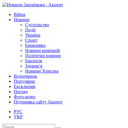
Війна
Новини
Суспільство
Події
Україна
Спорт
Економіка
Новини компаній
Політичні новини
Екологія
Здоров’я
Новини Херсона
Відпочинок
Популярне
Ексклюзив
Погляд
Фото-відео
Підтримка сайту Акцент
РУС
УКР