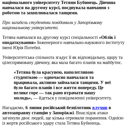
національного університету Тетяни Бубинець. Дівчина
навчалася на другому курсі, поєднувала навчання з
роботою та захоплювалася танцями.
Про загибель студентки повідомили у Запорізькому
національному університеті.
Тетяна навчалася на другому курсі спеціальності
«Облік і
оподаткування»
Інженерного навчально-наукового інституту
імені Юрія Потебні.
Університетська спільнота згадує її як відповідальну, щиру та
цілеспрямовану дівчину, яка мала багато планів на майбутнє.
«Тетяна була красунею, наполегливою
студенткою — одночасно навчалася та
працювала, активно займалася танцями. У неї
було багато планів і все життя попереду. Це
велике горе — так рано втрачати нашу
молодь»,
— йдеться у повідомленні університету.
Нагадаємо,
6 липня російський безпілотник
влучив
в
автозаправну станцію у Запоріжжі
. Внаслідок атаки
загинули двоє людей, ще кілька отримали поранення. Однією
із жертв російського удару стала Тетяна Бубинець.