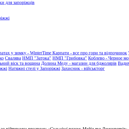
ки для запоріжців
ріжжі
патах у зимку - WinterTime
Карпати - все про гори та відпочинок
ко
Свалява
НМП "Затока"
НМП "Грибовка"
Коблево - Черное мо
ьний віск та вощина
Долина Меду - магазин для бджолярів
Вади
іжжі
Натяжні стелі у Запоріжжі
Захисник - військторг
 за підтримки програми «Сильніші разом: Медіа та Демократія»,