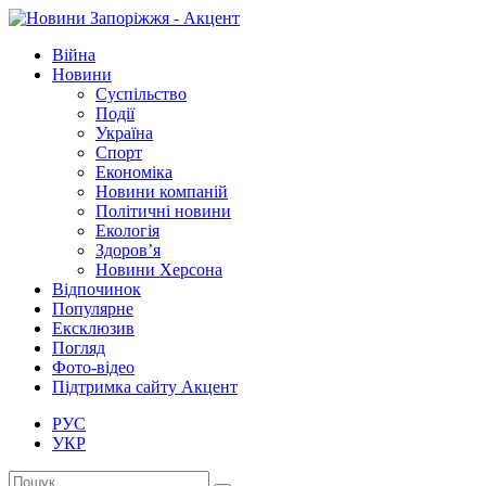
Війна
Новини
Суспільство
Події
Україна
Спорт
Економіка
Новини компаній
Політичні новини
Екологія
Здоров’я
Новини Херсона
Відпочинок
Популярне
Ексклюзив
Погляд
Фото-відео
Підтримка сайту Акцент
РУС
УКР