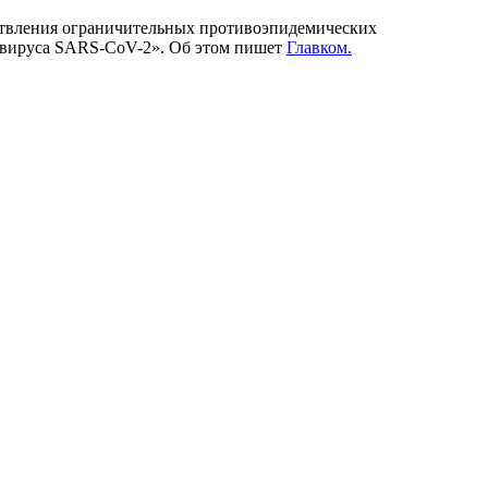
ствления ограничительных противоэпидемических
навируса SARS-CoV-2». Об этом пишет
Главком.