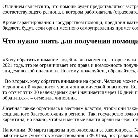
Отличием является то, что помощь будет предоставляться заст
соответствующего региона, в котором работодатель (страховате
Кроме гарантированной государством помощи, предпринимател
бюджета будут, если орган местного самоуправления примет с
Что нужно знать для получения помощ
«Хочу обратить внимание людей на два момента, которые важн
2021 года, это не ограничивает его права и возможность получи
эпидемической опасности. Поэтому, пожалуйста, обращайтесь,
«Во-вторых, хочу обратить внимание на сроки. Человек может о
мероприятий «красного» уровня эпидемической опасности. Если
то отсчет этих 30 календарных дней начинается через 10 дней 
обратиться», – отметила чиновник.
Лазебная также обратилась к местным властям, чтобы они такж
социального благосостояния в регионе. Так, государство взяло
карантина, но важно, чтобы и местные власти брали на себя отв
Напомним, 30 марта нардепы проголосовали за законопроект 
работникам субъектов хозяйствования и ФОПам, пострадавшим