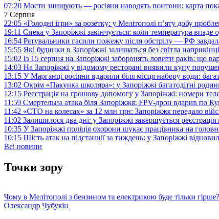
07:20
Мости знищують — росіяни наводять понтони: карта пока
7 Серпня
22:05
«Голодні ігри» за розетку: у Мелітополі п’яту добу пробл
19:11
Спека у Запоріжжі закінчується: коли температура впаде о
16:54
Рятувальники гасили пожежу після обстрілу — РФ завдал
15:55
Які будинки в Запоріжжі залишаться без світла наприкінц
15:02
Із 15 серпня на Запоріжжі заборонять ловити раків: що в
14:03
На Запоріжжі у відомому ресторані виявили купу поруш
13:15
У Марганці росіяни вдарили біля місця набору води: баг
13:02
Окрім «Пакунка школяра»: у Запоріжжі багатодітні роди
12:15
Реєстрація на грошову допомогу у Запоріжжі: номери те
11:59
Смертельна атака біля Запоріжжя: FPV-дрон вдарив по 
11:42
«СТО на колесах» за 12 млн грн: Запоріжжя передало ві
11:02
Залишилося два дні: у Запоріжжі завершується реєстрація
10:35
У Запоріжжі поліція охорони шукає працівника на голов
10:15
Шість атак на підстанції за тиждень: у Запоріжжі віднови
Всі новини
Точки зору
Чому в Мелітополі з бензином та електрикою буде тільки гірше
Олександр Чубукін