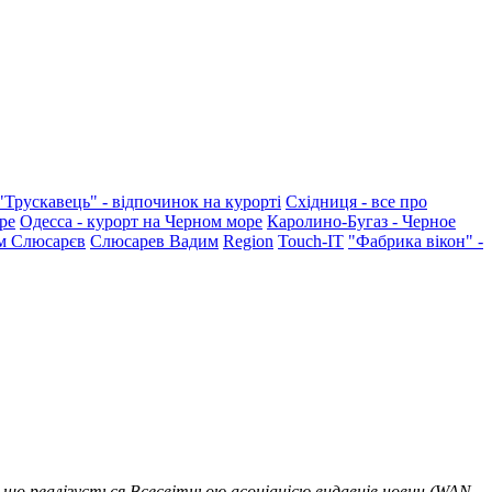
"Трускавець" - відпочинок на курорті
Східниця - все про
ре
Одесса - курорт на Черном море
Каролино-Бугаз - Черное
м Слюсарєв
Слюсарев Вадим
Region
Touch-IT
"Фабрика вікон" -
 що реалізується Всесвітньою асоціацією видавців новин (WAN-