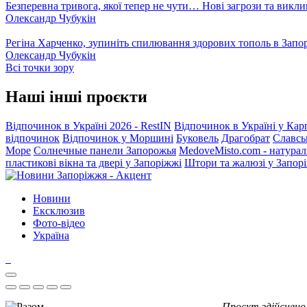
Безперевна тривога, якої тепер не чути… Нові загрози та викли
Олександр Чубукін
Регіна Харченко, зупиніть спилювання здорових тополь в Запо
Олександр Чубукін
Всі точки зору
Наші інші проєкти
Відпочинок в Україні 2026 - RestIN
Відпочинок в Україні у Кар
відпочинок
Відпочинок у Моршині
Буковель
Драгобрат
Славсь
Море
Солнечные панели Запорожья
MedoveMisto.com - натурал
пластикові вікна та двері у Запоріжжі
Штори та жалюзі у Запор
Новини
Ексклюзив
Фото-відео
Україна
Проєкт здійснено