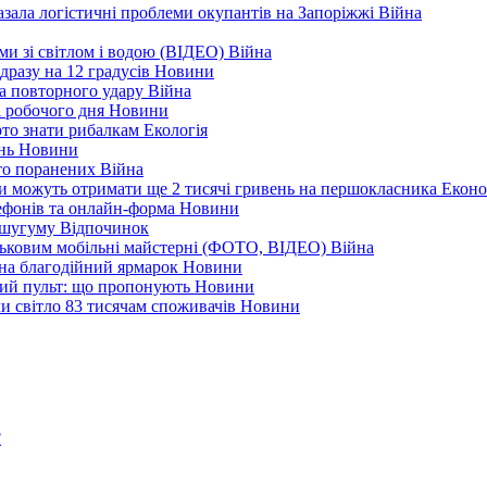
зала логістичні проблеми окупантів на Запоріжжі
Війна
еми зі світлом і водою (ВІДЕО)
Війна
дразу на 12 градусів
Новини
а повторного удару
Війна
і робочого дня
Новини
арто знати рибалкам
Екологія
ень
Новини
ато поранених
Війна
ни можуть отримати ще 2 тисячі гривень на першокласника
Еконо
лефонів та онлайн-форма
Новини
Кушугуму
Відпочинок
йськовим мобільні майстерні (ФОТО, ВІДЕО)
Війна
 на благодійний ярмарок
Новини
ний пульт: що пропонують
Новини
ли світло 83 тисячам споживачів
Новини
?