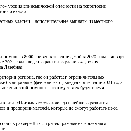
ного» уровня эпидемической опасности на территории
иного взноса.
естных властей – дополнительные выплаты из местного
помощь в 8000 гривен в течение декабря 2020 года – января
ение 2021 года введен карантин «красного» уровня
а Лазебная.
ритории региона, где он работает, ограничительных
же были раньше (февраль-март) введены в течение 2021 года,
ставление этой помощи. Поэтому у всех будет время
итории. «Потому что это залог дальнейшего развития,
ков и предпринимателей, которые не смогут работать из-за
обия в размере 8 тыс. грн застрахованным наемным
ний.