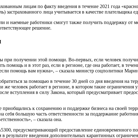
рахованным лицам по факту введения в течение 2021 года «крас
ль) застрахованного лица учитывается в качестве плательщика ед
и и наемные работники смогут также получить поддержку от м
оответствующее решение.
и
ы при получении этой помощи. Во-первых, если человек получил 
ть помощь и в этот раз, если в регионе, где она работает, в теч
 если помощь вам нужна», – сказала министр соцполитики Марин
братиться за помощью в течение 30 дней со дня введения на тер
 же человек работает в регионе, в котором такие ограничения у
после вступления в силу Закона, который предусматривает предо
е приобщались к сохранению и поддержке бизнеса на своей терр
 на себя большую часть ответственности за поддержание работни
етственность», – сказала она.
№5300, предусматривающий предоставление единовременного пос
 в результате введения дополнительных карантинных ограниче