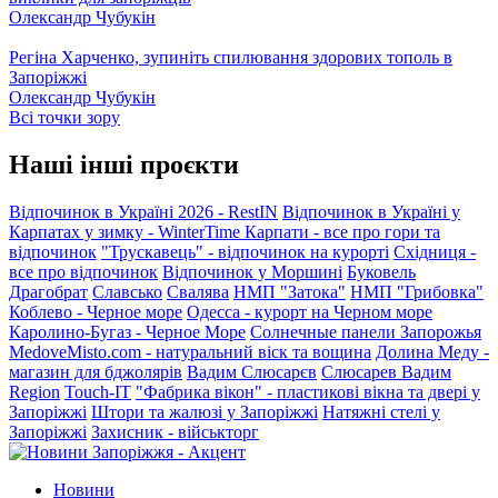
Олександр Чубукін
Регіна Харченко, зупиніть спилювання здорових тополь в
Запоріжжі
Олександр Чубукін
Всі точки зору
Наші інші проєкти
Відпочинок в Україні 2026 - RestIN
Відпочинок в Україні у
Карпатах у зимку - WinterTime
Карпати - все про гори та
відпочинок
"Трускавець" - відпочинок на курорті
Східниця -
все про відпочинок
Відпочинок у Моршині
Буковель
Драгобрат
Славсько
Свалява
НМП "Затока"
НМП "Грибовка"
Коблево - Черное море
Одесса - курорт на Черном море
Каролино-Бугаз - Черное Море
Солнечные панели Запорожья
MedoveMisto.com - натуральний віск та вощина
Долина Меду -
магазин для бджолярів
Вадим Слюсарєв
Слюсарев Вадим
Region
Touch-IT
"Фабрика вікон" - пластикові вікна та двері у
Запоріжжі
Штори та жалюзі у Запоріжжі
Натяжні стелі у
Запоріжжі
Захисник - військторг
Новини