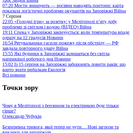
троє людей
Війна
07:20
Мости знищують — росіяни наводять понтони: карта
показала логістичні проблеми окупантів на Запоріжжі
Війна
7 Серпня
22:05
«Голодні ігри» за розетку: у Мелітополі п’яту добу
проблеми зі світлом і водою (ВІДЕО)
Війна
19:11
Спека у Запоріжжі закінчується: коли температура впаде
одразу на 12 градусів
Новини
16:54
Рятувальники гасили пожежу після обстрілу — РФ
завдала повторного удару
Війна
15:55
Які будинки в Запоріжжі залишаться без світла
наприкінці робочого дня
Новини
15:02
Із 15 серпня на Запоріжжі заборонять ловити раків: що
варто знати рибалкам
Екологія
Всі новини
Точки зору
Чому в Мелітополі з бензином та електрикою буде тільки
гірше?
Олександр Чубукін
Безперевна тривога, якої тепер не чути… Нові загрози та
виклики для запоріжців