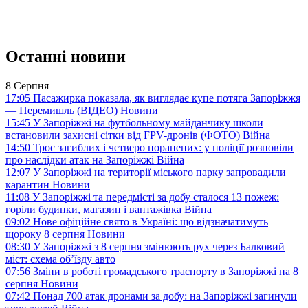
Останні новини
8 Серпня
17:05
Пасажирка показала, як виглядає купе потяга Запоріжжя
— Перемишль (ВІДЕО)
Новини
15:45
У Запоріжжі на футбольному майданчику школи
встановили захисні сітки від FPV-дронів (ФОТО)
Війна
14:50
Троє загиблих і четверо поранених: у поліції розповіли
про наслідки атак на Запоріжжі
Війна
12:07
У Запоріжжі на території міського парку запровадили
карантин
Новини
11:08
У Запоріжжі та передмісті за добу сталося 13 пожеж:
горіли будинки, магазин і вантажівка
Війна
09:02
Нове офіційне свято в Україні: що відзначатимуть
щороку 8 серпня
Новини
08:30
У Запоріжжі з 8 серпня змінюють рух через Балковий
міст: схема об’їзду
авто
07:56
Зміни в роботі громадського траспорту в Запоріжжі на 8
серпня
Новини
07:42
Понад 700 атак дронами за добу: на Запоріжжі загинули