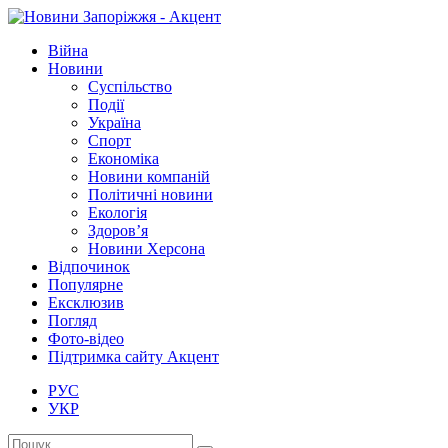
Війна
Новини
Суспільство
Події
Україна
Спорт
Економіка
Новини компаній
Політичні новини
Екологія
Здоров’я
Новини Херсона
Відпочинок
Популярне
Ексклюзив
Погляд
Фото-відео
Підтримка сайту Акцент
РУС
УКР