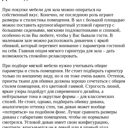
При покупке мебели для зала можно опираться на
собственный вкус. Конечно, не последнюю роль играют
размеры и стилистика помещения. В зал с большой площадью
можно поставить крупногабаритный угловой гарнитур с
большими сиденьями, мягкими подлокотниками и спинкой,
особенно если Вы любите, чтобы у Вас бывали гости. В
маленьком зале можно расположить диванчик с яркой
обивкой, который перетянет внимание с параметров гостиной
на себя. Главная опция мягкого гарнитура для зала – дать
возможность спокойно релаксировать.
При подборе мягкой мебели нужно учитывать общие
параметры и стиль помещения. Не стоит подбирать гарнитур
только по внешнему виду, но и он тоже очень важен. Оттенок,
принты ткани для обивки должны хорошо сочетаться с общим
стилем помещения, его цветовой гаммой. Строгость линий,
яркие узоры подойдут для современного дизайна, а
нейтральные тона и округлые формы – для классических
стилей. Не стоит, однако, подбирать обивку дивана,
аналогичную оттенку стен, так диван может вообще
«потеряться» на подобном фоне. Лучше сравнить размеры
дивана с габаритами помещения, чтобы он нормально
смотрелся. Угловой диван имеет свою конфигурацию,
смотрите, вписывается он в левый или в правый угол.