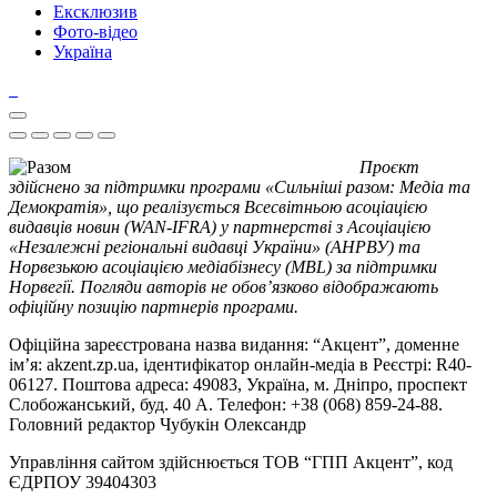
Ексклюзив
Фото-відео
Україна
Проєкт
здійснено за підтримки програми «Сильніші разом: Медіа та
Демократія», що реалізується Всесвітньою асоціацією
видавців новин (WAN-IFRA) у партнерстві з Асоціацією
«Незалежні регіональні видавці України» (АНРВУ) та
Норвезькою асоціацією медіабізнесу (MBL) за підтримки
Норвегії. Погляди авторів не обов’язково відображають
офіційну позицію партнерів програми.
Офіційна зареєстрована назва видання: “Акцент”, доменне
ім’я: akzent.zp.ua, ідентифікатор онлайн-медіа в Реєстрі: R40-
06127. Поштова адреса: 49083, Україна, м. Дніпро, проспект
Слобожанський, буд. 40 А. Телефон: +38 (068) 859-24-88.
Головний редактор Чубукін Олександр
Управління сайтом здійснюється ТОВ “ГПП Акцент”, код
ЄДРПОУ 39404303