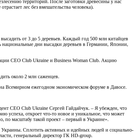
безлесению территорий. После заготовки древесины у нас
отрастает лес без вмешательства человека).
 высадить от 3 до 5 деревьев. Каждый год 500 млн китайцев
ть национальные дни высадки деревьев в Германии, Японии,
ации CEO Club Ukraine и Business Woman Club. Акцию
адить около 2 млн саженцев.
ная на Всемирном ежегодном экономическом форуме в Давосе.
ент CEO Club Ukraine Сергей Гайдайчук. – Я убежден, что
ию успеха, откроет что-то новое и уникальное, что может
, по масштабу такой проект – первый в Украине».
и Украины. Сплотить активных и идейных людей и социально-
бласти, генеральный директор ГК HD-group.