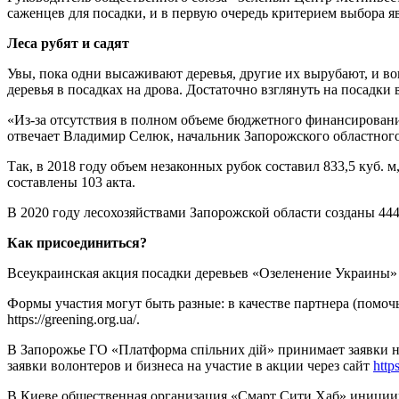
саженцев для посадки, и в первую очередь критерием выбора яв
Леса рубят и садят
Увы, пока одни высаживают деревья, другие их вырубают, и в
деревья в посадках на дрова. Достаточно взглянуть на посадки
«Из-за отсутствия в полном объеме бюджетного финансирован
отвечает Владимир Селюк, начальник Запорожского областного
Так, в 2018 году объем незаконных рубок составил 833,5 куб. м
составлены 103 акта.
В 2020 году лесохозяйствами Запорожской области созданы 444
Как присоединиться?
Всеукраинская акция посадки деревьев «Озеленение Украины» 
Формы участия могут быть разные: в качестве партнера (помочь
https://greening.org.ua/.
В Запорожье ГО «Платформа спільних дій» принимает заявки 
заявки волонтеров и бизнеса на участие в акции через сайт
https
В Киеве общественная организация «Смарт Сити Хаб» инициир