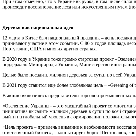
При этом отмечено, что в Украине вырубка, в том числе сплош
происходит восстановление леса или искусственным путем (поса
Деревья как национальная идея
12 марта в Китае был национальный праздник – день посадки д
принимают участие в этом событии. С 80-х годов площадь лес
Португалии, США и многих других странах.
В 2020 году в Украине тоже громко стартовал проект «Озелен
поддержало Минприроды Украины, Министерство иностранных 
Целью было посадить миллион деревьев за сутки по всей Украи
В 2021 году ставится еще более глобальная цель – «Greening o
В акцию включились представители торгово-промышленных па
«Озеленение Украины» – это масштабный проект со многими эк
инициатива высадить миллион деревьев в сутки по всей стране 
выйти на глобальный уровень в формировании положительного
«Цель проекта – привлечь внимание к необходимости восстан
ответственный бизнес», – констатирует Борис Шестопалов, ко