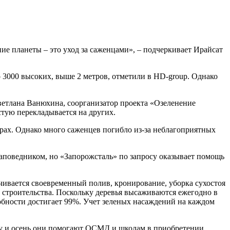
ие планеты – это уход за саженцами», – подчеркивает Ирайсат
 3000 высоких, выше 2 метров, отметили в HD-group. Однако
Светлана Ванюхина, соорганизатор проекта «Озеленение
стую перекладывается на других.
рах. Однако много саженцев погибло из-за неблагоприятных
аповедником, но «Запорожсталь» по запросу оказывает помощь
чивается своевременный полив, кронирование, уборка сухостоя
 строительства. Поскольку деревья высаживаются ежегодно в
обности достигает 99%. Учет зеленых насаждений на каждом
ну и осень они помогают ОСМД и школам в приобретении