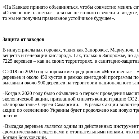
«На Кавказе принято объединяться, чтобы совместно менять с
«Озеленение планеты» – для нас не столько о зелени и воздух
то мы не получим правильное устойчивое будущее».
Защита от заводов
В индустриальных городах, таких как Запорожье, Мариуполь, 
веществ и генерации кислорода. Так, только в Запорожье, по
7225 деревьев – как на своих территориях, в санитарно-защитн
С 2018 по 2020 год запорожские предприятия «Метинвеста» –
деревьев и около 450 кустов в рамках ежегодной программы п
высадили около 900 деревьев на территории национального за
«Когда в 2020 году было объявлено о первом проведения мас
экологической акции, призванной снизить концентрацию СО2 в
«Запорожсталь» Сергей Самарский. – В рамках акции волонтеры
акции по озеленению Украины будет продолжено как новую тр
центр».
«Высадка деревьев является одним из действенных инструмент
ароматическими веществами и отрицательными ионами, что по
Богдан Боруховский.