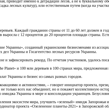
ная, приводит именно к деградации лесов, а не к буквальному о
дка лесных культур), или естественным путем (когда на участке 
еревьев. Каждый гражданин страны от 11 до 60 лет должен в год
ов выросла с 12 процентов до 20 процентов площади страны. Ес
ение Украины», созданный украинскими бизнесменами из ассоци
дел Украины и Госагентство лесных ресурсов Украины.
не и зафиксировать рекорд. По отчетам участников, удалось пос
f the Planet» и 100 млн деревьев в 100 странах мира, предложен
лат Украины и бизнес из самых разных городов.
оакциями и активностями, – говорит инициатор проекта, презид
не только всех нас объединит, но и покажет коллективную истор
 имиджа Украины в мире и консолидации украинцев. Безусловно
овления экосистем мира, улучшить «зеленый» имидж Запорожья 
ординатор проекта «Озеленение планеты-2021» в Запорожской о