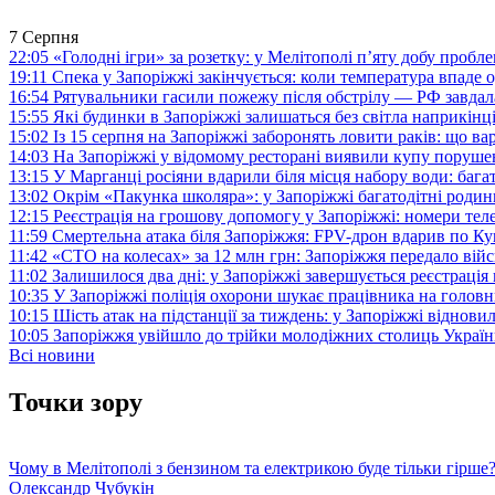
7 Серпня
22:05
«Голодні ігри» за розетку: у Мелітополі п’яту добу пробл
19:11
Спека у Запоріжжі закінчується: коли температура впаде о
16:54
Рятувальники гасили пожежу після обстрілу — РФ завдал
15:55
Які будинки в Запоріжжі залишаться без світла наприкінц
15:02
Із 15 серпня на Запоріжжі заборонять ловити раків: що в
14:03
На Запоріжжі у відомому ресторані виявили купу поруш
13:15
У Марганці росіяни вдарили біля місця набору води: баг
13:02
Окрім «Пакунка школяра»: у Запоріжжі багатодітні роди
12:15
Реєстрація на грошову допомогу у Запоріжжі: номери те
11:59
Смертельна атака біля Запоріжжя: FPV-дрон вдарив по 
11:42
«СТО на колесах» за 12 млн грн: Запоріжжя передало ві
11:02
Залишилося два дні: у Запоріжжі завершується реєстрація
10:35
У Запоріжжі поліція охорони шукає працівника на голов
10:15
Шість атак на підстанції за тиждень: у Запоріжжі віднови
10:05
Запоріжжя увійшло до трійки молодіжних столиць Україн
Всі новини
Точки зору
Чому в Мелітополі з бензином та електрикою буде тільки гірше
Олександр Чубукін