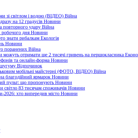
еми зі світлом і водою (ВІДЕО)
Війна
дразу на 12 градусів
Новини
а повторного удару
Війна
і робочого дня
Новини
арто знати рибалкам
Екологія
ень
Новини
ато поранених
Війна
ни можуть отримати ще 2 тисячі гривень на першокласника
Еконо
лефонів та онлайн-форма
Новини
Кушугуму
Відпочинок
йськовим мобільні майстерні (ФОТО, ВІДЕО)
Війна
 на благодійний ярмарок
Новини
ний пульт: що пропонують
Новини
ли світло 83 тисячам споживачів
Новини
и-2026: хто випередив місто
Новини
?