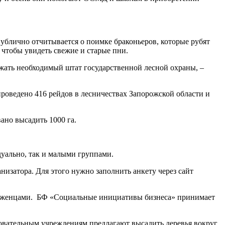
публично отчитывается о поимке браконьеров, которые рубят
 чтобы увидеть свежие и старые пни.
жать необходимый штат государственной лесной охраны, –
у проведено 416 рейдов в лесничествах Запорожской области и
вано высадить 1000 га.
дуально, так и малыми группами.
низатора. Для этого нужно заполнить анкету через сайт
а саженцами. БФ «Социальные инициативы бизнеса» принимает
овательным учреждениям предлагают высадить деревья вокруг