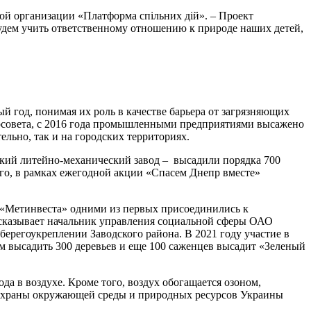
ой организации «Платформа спільних дій». – Проект
 будем учить ответственному отношению к природе наших детей,
 год, понимая их роль в качестве барьера от загрязняющих
горсовета, с 2016 года промышленными предприятиями высажено
ельно, так и на городских территориях.
ский литейно-механический завод – высадили порядка 700
ого, в рамках ежегодной акции «Спасем Днепр вместе»
 «Метинвеста» одними из первых присоединились к
ассказывает начальник управления социальной сферы ОАО
берегоукреплении Заводского района. В 2021 году участие в
 высадить 300 деревьев и еще 100 саженцев высадит «Зеленый
а в воздухе. Кроме того, воздух обогащается озоном,
а охраны окружающей среды и природных ресурсов Украины