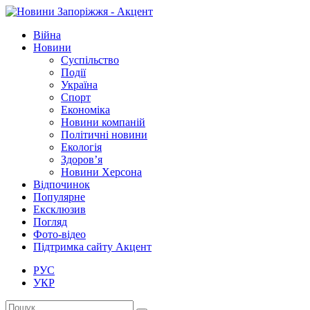
Війна
Новини
Суспільство
Події
Україна
Спорт
Економіка
Новини компаній
Політичні новини
Екологія
Здоров’я
Новини Херсона
Відпочинок
Популярне
Ексклюзив
Погляд
Фото-відео
Підтримка сайту Акцент
РУС
УКР