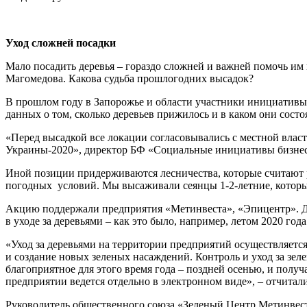
Уход сложней посадки
Мало посадить деревья – гораздо сложней и важней помочь им 
Магомедова. Какова судьба прошлогодних высадок?
В прошлом году в Запорожье и области участники инициативы 
данных о том, сколько деревьев прижилось и в каком они состоя
«Перед высадкой все локации согласовывались с местной влас
Украины-2020», директор БФ «Социальные инициативы бизнеса»
Иной позиции придерживаются лесничества, которые считают р
погодных условий. Мы высаживали сеянцы 1-2-летние, которые
Акцию поддержали предприятия «Метинвеста», «Эпицентр». Де
в уходе за деревьями – как это было, например, летом 2020 года
«Уход за деревьями на территории предприятий осуществляется
и создание новых зеленых насаждений. Контроль и уход за зе
благоприятное для этого время года – поздней осенью, и пол
предприятии ведется отдельно в электронном виде», – отчита
Руководитель общественного союза «Зеленый Центр Метинвест