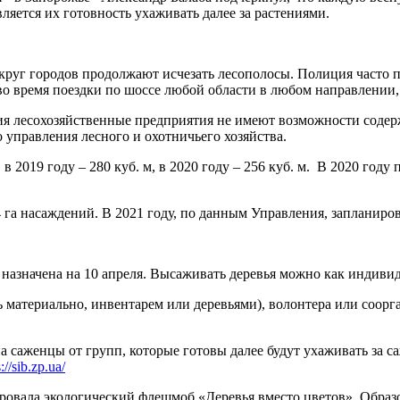
ляется их готовность ухаживать далее за растениями.
округ городов продолжают исчезать лесополосы. Полиция часто 
 во время поездки по шоссе любой области в любом направлении,
ия лесохозяйственные предприятия не имеют возможности содер
 управления лесного и охотничьего хозяйства.
, в 2019 году – 280 куб. м, в 2020 году – 256 куб. м. В 2020 год
 га насаждений. В 2021 году, по данным Управления, запланиро
назначена на 10 апреля. Высаживать деревья можно как индиви
 материально, инвентарем или деревьями), волонтера или соорга
на саженцы от групп, которые готовы далее будут ухаживать з
://sib.zp.ua/
овала экологический флешмоб «Деревья вместо цветов». Образ