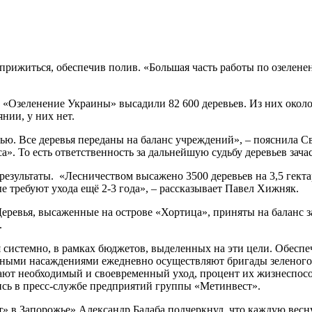
прижиться, обеспечив полив. «Большая часть работы по озеленен
«Озеленение Украины» высадили 82 600 деревьев. Из них около
нии, у них нет.
тью. Все деревья переданы на баланс учреждений», – пояснила 
. То есть ответственность за дальнейшую судьбу деревьев зача
езультаты. «Лесничеством высажено 3500 деревьев на 3,5 гекта
 требуют ухода ещё 2-3 года», – рассказывает Павел Хижняк.
ревья, высаженные на острове «Хортица», приняты на баланс з
.
 системно, в рамках бюджетов, выделенных на эти цели. Обеспе
леными насаждениями ежедневно осуществляют бригады зеленого
учают необходимый и своевременный уход, процент их жизнеспос
лись в пресс-службе предприятий группы «Метинвест».
» в Запорожье» Александр Балаба подчеркнул, что каждую вес