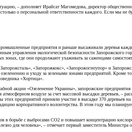
итуацию, – дополняет Ирайсат Магомедова, директор общественн
е, столько о персональной ответственности каждого. Если мы не
промышленные предприятия и раньше высаживали деревья каждый
 данным управления экологической безопасности Запорожского 
ых зонах, где они продолжают ухаживать за саженцами самостоят
 «Запорожсталь», «Запорожкокс», «Запорожогнеупор» и Запорож
о озеленению и уходу за зелеными зонами предприятий. Кроме т
поведника «Хортица».
штабной акции «Озеленение Украины», запорожские предприятия
 атмосферном воздухе за счет массовой высадки деревьев, – р
 этих предприятий приняли участие в высадке 370 деревьев на 
адицию корпоративного волонтерства. В этом году мы планируем
ов в борьбе с выбросами СО2 и повышает концентрацию кислород
лезно для человека», – отмечает первый заместитель Министр