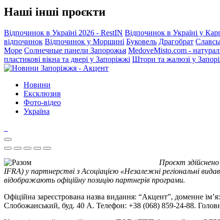
Наші інші проєкти
Відпочинок в Україні 2026 - RestIN
Відпочинок в Україні у Кар
відпочинок
Відпочинок у Моршині
Буковель
Драгобрат
Славсь
Море
Солнечные панели Запорожья
MedoveMisto.com - натурал
пластикові вікна та двері у Запоріжжі
Штори та жалюзі у Запор
Новини
Ексклюзив
Фото-відео
Україна
Проєкт здійснено
IFRA) у партнерстві з Асоціацією «Незалежні регіональні видав
відображають офіційну позицію партнерів програми.
Офіційна зареєстрована назва видання: “Акцент”, доменне ім’я: 
Слобожанський, буд. 40 А. Телефон: +38 (068) 859-24-88. Голо