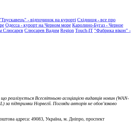
"Трускавець" - відпочинок на курорті
Східниця - все про
ре
Одесса - курорт на Черном море
Каролино-Бугаз - Черное
м Слюсарєв
Слюсарев Вадим
Region
Touch-IT
"Фабрика вікон" -
 що реалізується Всесвітньою асоціацією видавців новин (WAN-
) за підтримки Норвегії. Погляди авторів не обов’язково
оштова адреса: 49083, Україна, м. Дніпро, проспект