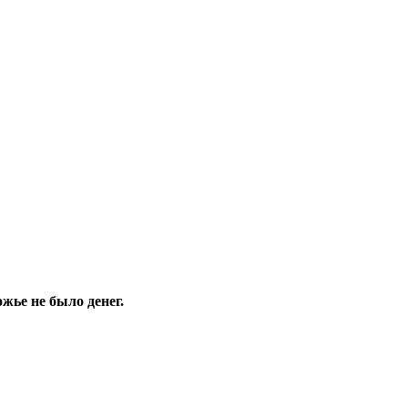
жье не было денег.