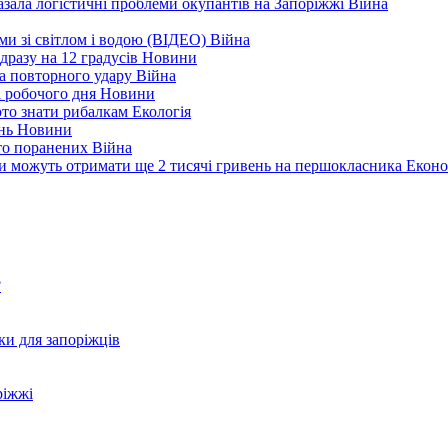
зала логістичні проблеми окупантів на Запоріжжі
Війна
еми зі світлом і водою (ВІДЕО)
Війна
дразу на 12 градусів
Новини
а повторного удару
Війна
і робочого дня
Новини
арто знати рибалкам
Екологія
ень
Новини
ато поранених
Війна
ни можуть отримати ще 2 тисячі гривень на першокласника
Еконо
?
ки для запоріжців
ріжжі