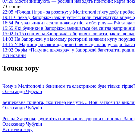
07:20
Мости знищують — росіяни наводять понтони: карта пока
7 Серпня
22:05
«Голодні ігри» за розетку: у Мелітополі п’яту добу пробл
19:11
Спека у Запоріжжі закінчується: коли температура впаде о
16:54
Рятувальники гасили пожежу після обстрілу — РФ завдал
15:55
Які будинки в Запоріжжі залишаться без світла наприкінц
15:02
Із 15 серпня на Запоріжжі заборонять ловити раків: що в
14:03
На Запоріжжі у відомому ресторані виявили купу поруш
13:15
У Марганці росіяни вдарили біля місця набору води: баг
13:02
Окрім «Пакунка школяра»: у Запоріжжі багатодітні роди
Всі новини
Точки зору
Чому в Мелітополі з бензином та електрикою буде тільки гірше
Олександр Чубукін
Безперевна тривога, якої тепер не чути… Нові загрози та викли
Олександр Чубукін
Регіна Харченко, зупиніть спилювання здорових тополь в Запо
Олександр Чубукін
Всі точки зору