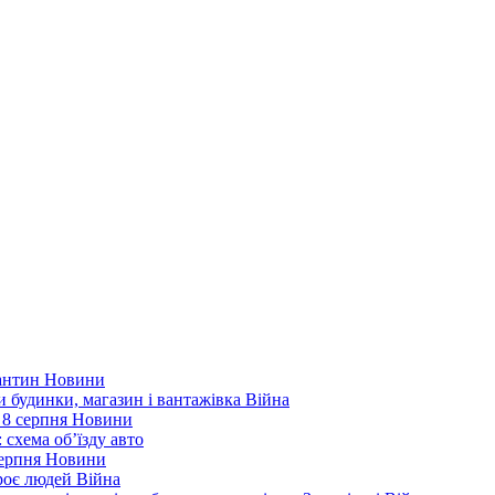
рантин
Новини
ли будинки, магазин і вантажівка
Війна
 8 серпня
Новини
 схема об’їзду
авто
серпня
Новини
троє людей
Війна