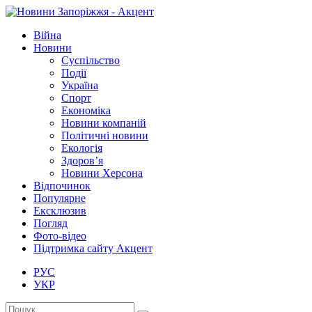
Війна
Новини
Суспільство
Події
Україна
Спорт
Економіка
Новини компаній
Політичні новини
Екологія
Здоров’я
Новини Херсона
Відпочинок
Популярне
Ексклюзив
Погляд
Фото-відео
Підтримка сайту Акцент
РУС
УКР