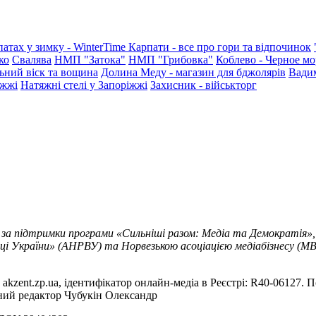
патах у зимку - WinterTime
Карпати - все про гори та відпочинок
ко
Свалява
НМП "Затока"
НМП "Грибовка"
Коблево - Черное мо
ьний віск та вощина
Долина Меду - магазин для бджолярів
Вади
іжжі
Натяжні стелі у Запоріжжі
Захисник - військторг
 за підтримки програми «Сильніші разом: Медіа та Демократія»,
ці України» (АНРВУ) та Норвезькою асоціацією медіабізнесу (MBL
akzent.zp.ua, ідентифікатор онлайн-медіа в Реєстрі: R40-06127. П
вний редактор Чубукін Олександр