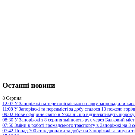
Останні новини
8 Серпня
12:07
У Запоріжжі на території міського парку запровадили ка
11:08
У Запоріжжі та передмісті за добу сталося 13 пожеж: горі
09:02
Нове офіційне свято в Україні: що відзначатимуть щороку
08:30
У Запоріжжі з 8 серпня змінюють рух через Балковий міст:
07:56
Зміни в роботі громадського траспорту в Запоріжжі на 8 
07:42
Понад 700 атак дронами за добу: на Запоріжжі загинули 