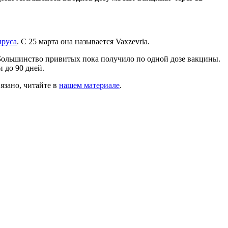
ируса
. С 25 марта она называется Vaxzevria.
 Большинство привитых пока получило по одной дозе вакцины.
 до 90 дней.
язано, читайте в
нашем материале
.