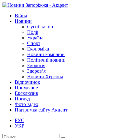
Війна
Новини
Суспільство
Події
Україна
Спорт
Економіка
Новини компаній
Політичні новини
Екологія
Здоров’я
Новини Херсона
Відпочинок
Популярне
Ексклюзив
Погляд
Фото-відео
Підтримка сайту Акцент
РУС
УКР