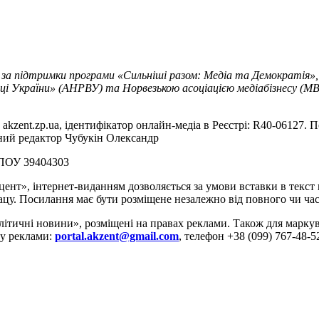
 за підтримки програми «Сильніші разом: Медіа та Демократія»,
ці України» (АНРВУ) та Норвезькою асоціацією медіабізнесу (MBL
akzent.zp.ua, ідентифікатор онлайн-медіа в Реєстрі: R40-06127. П
вний редактор Чубукін Олександр
РПОУ 39404303
цент», інтернет-виданням дозволяється за умови вставки в текс
цу. Посилання має бути розміщене незалежно від повного чи час
літичні новини», розміщені на правах реклами. Також для марк
ду реклами:
portal.akzent@gmail.com
, телефон +38 (099) 767-48-5