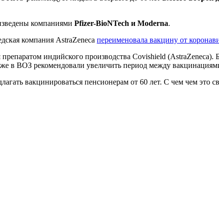
роизведены компаниями
Pfizer-BioNTech и Moderna
.
дская компания AstraZeneca
переименовала вакцину от коронав
препаратом индийского производства Covishield (AstraZeneca).
озже в ВОЗ рекомендовали увеличить период между вакцинациями
агать вакцинироваться пенсионерам от 60 лет. С чем чем это св