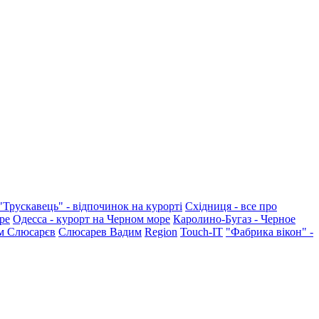
"Трускавець" - відпочинок на курорті
Східниця - все про
ре
Одесса - курорт на Черном море
Каролино-Бугаз - Черное
м Слюсарєв
Слюсарев Вадим
Region
Touch-IT
"Фабрика вікон" -