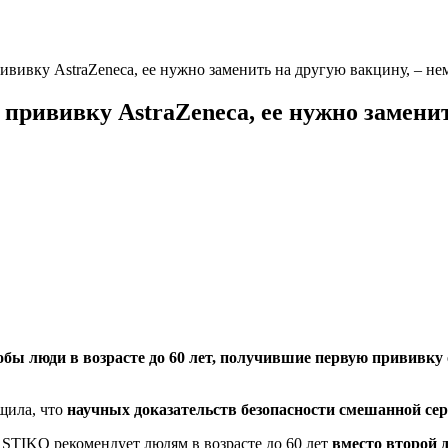
рививку AstraZeneca, ее нужно заменить на другую вакцину, – н
ю прививку AstraZeneca, ее нужно замени
обы люди в возрасте до 60 лет, получившие первую прививку
щила, что
научных доказательств безопасности смешанной сер
 STIKO рекомендует людям в возрасте до 60 лет
вместо второй 