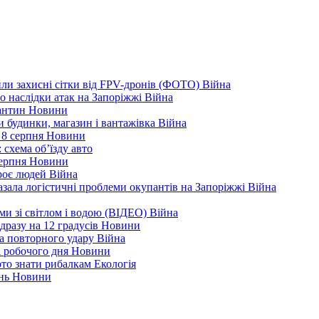
ли захисні сітки від FPV-дронів (ФОТО)
Війна
ро наслідки атак на Запоріжжі
Війна
рантин
Новини
ли будинки, магазин і вантажівка
Війна
 8 серпня
Новини
 схема об’їзду
авто
серпня
Новини
троє людей
Війна
зала логістичні проблеми окупантів на Запоріжжі
Війна
еми зі світлом і водою (ВІДЕО)
Війна
дразу на 12 градусів
Новини
а повторного удару
Війна
і робочого дня
Новини
арто знати рибалкам
Екологія
ень
Новини