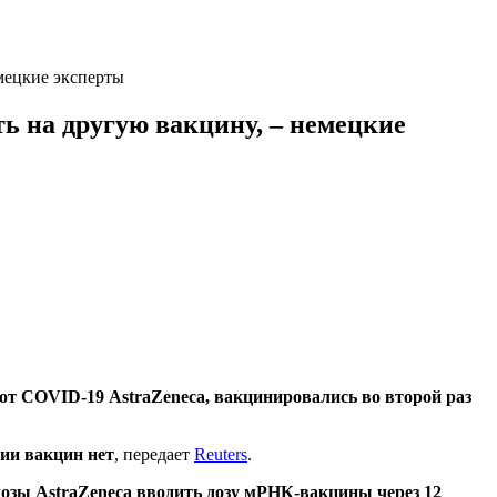
емецкие эксперты
ть на другую вакцину, – немецкие
 от COVID-19 AstraZeneca, вакцинировались во второй раз
ии вакцин нет
, передает
Reuters
.
дозы AstraZeneca вводить дозу мРНК-вакцины через 12