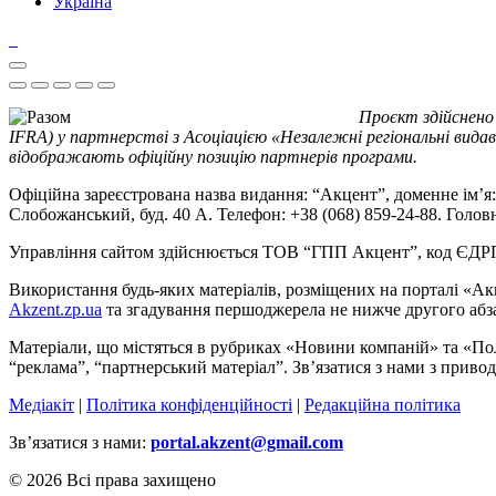
Україна
Проєкт здійснено
IFRA) у партнерстві з Асоціацією «Незалежні регіональні видав
відображають офіційну позицію партнерів програми.
Офіційна зареєстрована назва видання: “Акцент”, доменне ім’я: 
Слобожанський, буд. 40 А. Телефон: +38 (068) 859-24-88. Голо
Управління сайтом здійснюється ТОВ “ГПП Акцент”, код ЄД
Використання будь-яких матеріалів, розміщених на порталі «Ак
Akzent.zp.ua
та згадування першоджерела не нижче другого абза
Матеріали, що містяться в рубриках «Новини компаній» та «По
“реклама”, “партнерський матеріал”. Зв’язатися з нами з приво
Медіакіт
|
Політика конфіденційності
|
Редакційна політика
Зв’язатися з нами:
portal.akzent@gmail.com
© 2026 Всі права захищено