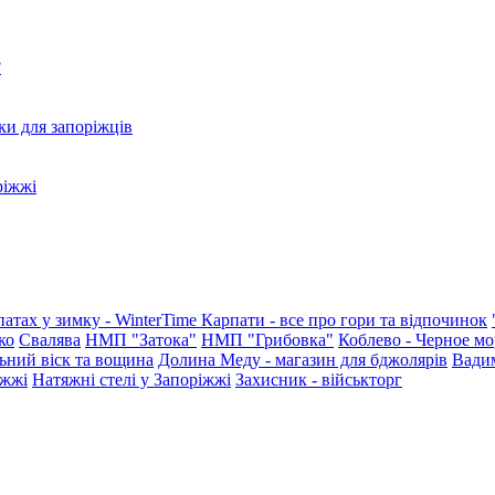
?
ки для запоріжців
ріжжі
патах у зимку - WinterTime
Карпати - все про гори та відпочинок
ко
Свалява
НМП "Затока"
НМП "Грибовка"
Коблево - Черное мо
ьний віск та вощина
Долина Меду - магазин для бджолярів
Вади
іжжі
Натяжні стелі у Запоріжжі
Захисник - військторг