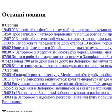
Останні новини
8 Серпня
15:45
У Запоріжжі на футбольному майданчику школи встанови
14:50
Троє загиблих і четверо поранених: у поліції розповіли п
12:07
У Запоріжжі на території міського парку запровадили ка
11:08
У Запоріжжі та передмісті за добу сталося 13 пожеж: горі
09:02
Нове офіційне свято в Україні: що відзначатимуть щороку
08:30
У Запоріжжі з 8 серпня змінюють рух через Балковий міст:
07:56
Зміни в роботі громадського траспорту в Запоріжжі на 8 
07:42
Понад 700 атак дронами за добу: на Запоріжжі загинули 
07:20
Мости знищують — росіяни наводять понтони: карта пока
7 Серпня
22:05
«Голодні ігри» за розетку: у Мелітополі п’яту добу пробл
19:11
Спека у Запоріжжі закінчується: коли температура впаде о
16:54
Рятувальники гасили пожежу після обстрілу — РФ завдал
15:55
Які будинки в Запоріжжі залишаться без світла наприкінц
15:02
Із 15 серпня на Запоріжжі заборонять ловити раків: що в
14:03
На Запоріжжі у відомому ресторані виявили купу поруш
Всі новини