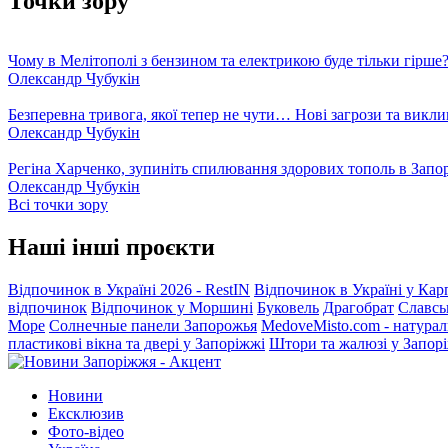
Точки зору
Чому в Мелітополі з бензином та електрикою буде тільки гірше
Олександр Чубукін
Безперевна тривога, якої тепер не чути… Нові загрози та викли
Олександр Чубукін
Регіна Харченко, зупиніть спилювання здорових тополь в Запо
Олександр Чубукін
Всі точки зору
Наші інші проєкти
Відпочинок в Україні 2026 - RestIN
Відпочинок в Україні у Кар
відпочинок
Відпочинок у Моршині
Буковель
Драгобрат
Славсь
Море
Солнечные панели Запорожья
MedoveMisto.com - натурал
пластикові вікна та двері у Запоріжжі
Штори та жалюзі у Запор
Новини
Ексклюзив
Фото-відео