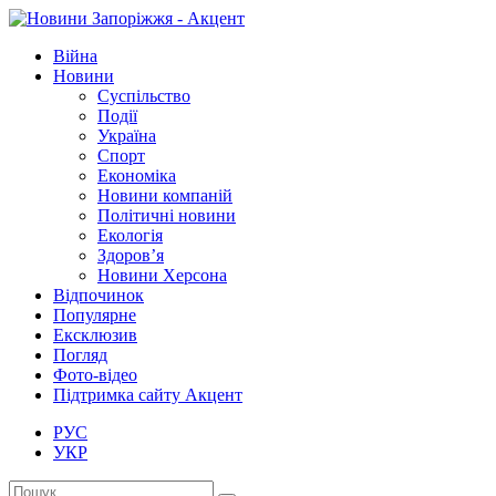
Війна
Новини
Суспільство
Події
Україна
Спорт
Економіка
Новини компаній
Політичні новини
Екологія
Здоров’я
Новини Херсона
Відпочинок
Популярне
Ексклюзив
Погляд
Фото-відео
Підтримка сайту Акцент
РУС
УКР