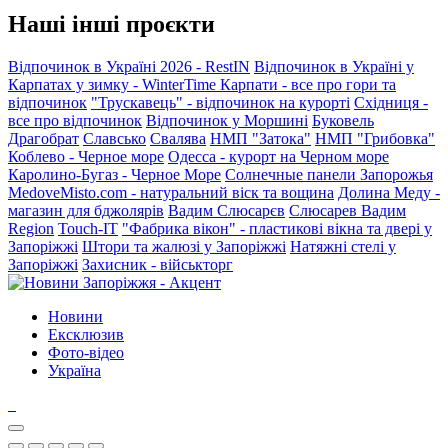
Наші інші проєкти
Відпочинок в Україні 2026 - RestIN
Відпочинок в Україні у
Карпатах у зимку - WinterTime
Карпати - все про гори та
відпочинок
"Трускавець" - відпочинок на курорті
Східниця -
все про відпочинок
Відпочинок у Моршині
Буковель
Драгобрат
Славсько
Свалява
НМП "Затока"
НМП "Грибовка"
Коблево - Черное море
Одесса - курорт на Черном море
Каролино-Бугаз - Черное Море
Солнечные панели Запорожья
MedoveMisto.com - натуральний віск та вощина
Долина Меду -
магазин для бджолярів
Вадим Слюсарєв
Слюсарев Вадим
Region
Touch-IT
"Фабрика вікон" - пластикові вікна та двері у
Запоріжжі
Штори та жалюзі у Запоріжжі
Натяжні стелі у
Запоріжжі
Захисник - військторг
Новини
Ексклюзив
Фото-відео
Україна