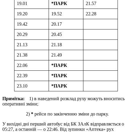
19.01
*ПАРК
21.57
19.20
19.52
22.28
19.42
20.17
20.29
20.45
21.13
21.18
21.38
21.49
22.06
*ПАРК
22.39
*ПАРК
23.10
*ПАРК
Примітка:
1) в наведений розклад руху можуть вноситись
оперативні зміни;
2)
*
рейси по закінченню зміни до парку.
У вихідні дні перший автобус від БК ЗАлК відправляється о
05:27, а останній — о 22:46. Від зупинки «Аптека» рух