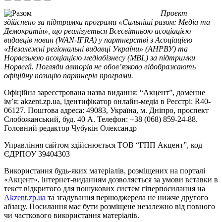
Проєкт
здійснено за підтримки програми «Сильніші разом: Медіа та
Демократія», що реалізується Всесвітньою асоціацією
видавців новин (WAN-IFRA) у партнерстві з Асоціацією
«Незалежні регіональні видавці України» (АНРВУ) та
Норвезькою асоціацією медіабізнесу (MBL) за підтримки
Норвегії. Погляди авторів не обов’язково відображають
офіційну позицію партнерів програми.
Офіційна зареєстрована назва видання: “Акцент”, доменне
ім’я: akzent.zp.ua, ідентифікатор онлайн-медіа в Реєстрі: R40-
06127. Поштова адреса: 49083, Україна, м. Дніпро, проспект
Слобожанський, буд. 40 А. Телефон: +38 (068) 859-24-88.
Головний редактор Чубукін Олександр
Управління сайтом здійснюється ТОВ “ГПП Акцент”, код
ЄДРПОУ 39404303
Використання будь-яких матеріалів, розміщених на порталі
«Акцент», інтернет-виданням дозволяється за умови вставки в
текст відкритого для пошукових систем гіперпосилання на
Akzent.zp.ua
та згадування першоджерела не нижче другого
абзацу. Посилання має бути розміщене незалежно від повного
чи часткового використання матеріалів.