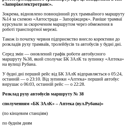
«Запоріжелектротранс».
Зокрема, відновлено повноцінний рух трамвайного маршруту
№14 за схемою «Автострада – Запоріжцирк». Раніше трамваї
курсували за скороченим маршрутом через обмеження в
роботі транспортної мережі.
Також із початку червня підприємство внесло корективи до
розкладів руху трамваїв, тролейбусів та автобусів у будні дні.
Серед змін — оновлений графік роботи автобусного
маршруту №38, який сполучає БК ЗАлК та зупинку «Аптека»
на вулиці Рубана.
У будні дні перший рейс від БК ЗАлК відправляється о 05:24,
останній — о 23:10. Від зупинки «Аптека» перший автобус
вирушає о 06:03, останній рейс — о 22:28.
Розклад руху автобусів маршруту № 38
сполученням «БК ЗАлК» – Аптека (вул.Рубана)»
(по кінцевим станціям)
по буднім дням