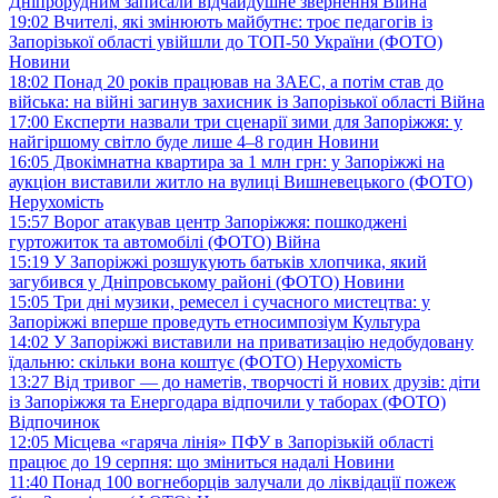
Дніпрорудним записали відчайдушне звернення
Війна
19:02
Вчителі, які змінюють майбутнє: троє педагогів із
Запорізької області увійшли до ТОП-50 України (ФОТО)
Новини
18:02
Понад 20 років працював на ЗАЕС, а потім став до
війська: на війні загинув захисник із Запорізької області
Війна
17:00
Експерти назвали три сценарії зими для Запоріжжя: у
найгіршому світло буде лише 4–8 годин
Новини
16:05
Двокімнатна квартира за 1 млн грн: у Запоріжжі на
аукціон виставили житло на вулиці Вишневецького (ФОТО)
Нерухомість
15:57
Ворог атакував центр Запоріжжя: пошкоджені
гуртожиток та автомобілі (ФОТО)
Війна
15:19
У Запоріжжі розшукують батьків хлопчика, який
загубився у Дніпровському районі (ФОТО)
Новини
15:05
Три дні музики, ремесел і сучасного мистецтва: у
Запоріжжі вперше проведуть етносимпозіум
Культура
14:02
У Запоріжжі виставили на приватизацію недобудовану
їдальню: скільки вона коштує (ФОТО)
Нерухомість
13:27
Від тривог — до наметів, творчості й нових друзів: діти
із Запоріжжя та Енергодара відпочили у таборах (ФОТО)
Відпочинок
12:05
Місцева «гаряча лінія» ПФУ в Запорізькій області
працює до 19 серпня: що зміниться надалі
Новини
11:40
Понад 100 вогнеборців залучали до ліквідації пожеж