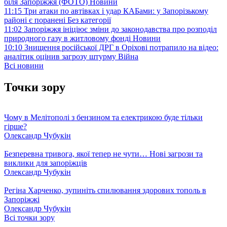
біля Запоріжжя (ФОТО)
Новини
11:15
Три атаки по автівках і удар КАБами: у Запорізькому
районі є поранені
Без категорії
11:02
Запоріжжя ініціює зміни до законодавства про розподіл
природного газу в житловому фонді
Новини
10:10
Знищення російської ДРГ в Оріхові потрапило на відео:
аналітик оцінив загрозу штурму
Війна
Всі новини
Точки зору
Чому в Мелітополі з бензином та електрикою буде тільки
гірше?
Олександр Чубукін
Безперевна тривога, якої тепер не чути… Нові загрози та
виклики для запоріжців
Олександр Чубукін
Регіна Харченко, зупиніть спилювання здорових тополь в
Запоріжжі
Олександр Чубукін
Всі точки зору