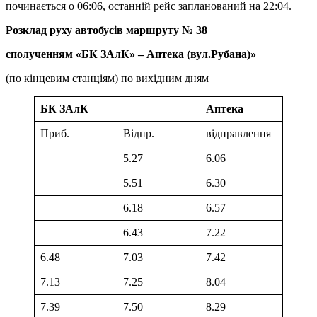
починається о 06:06, останній рейс запланований на 22:04.
Розклад руху автобусів маршруту № 38
сполученням «БК ЗАлК» – Аптека (вул.Рубана)»
(по кінцевим станціям) по вихідним дням
БК ЗАлК
Аптека
Приб.
Відпр.
відправлення
5.27
6.06
5.51
6.30
6.18
6.57
6.43
7.22
6.48
7.03
7.42
7.13
7.25
8.04
7.39
7.50
8.29