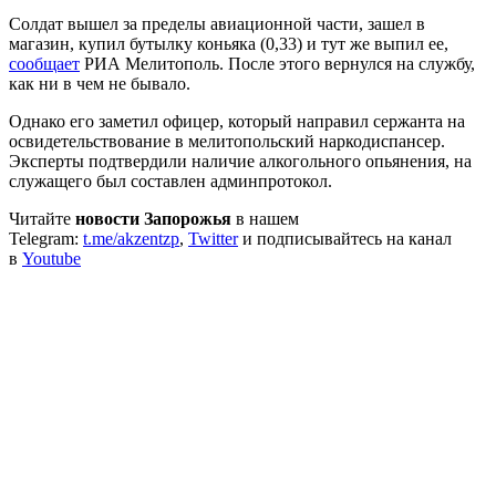
Солдат вышел за пределы авиационной части, зашел в
магазин, купил бутылку коньяка (0,33) и тут же выпил ее,
сообщает
РИА Мелитополь. После этого вернулся на службу,
как ни в чем не бывало.
Однако его заметил офицер, который направил сержанта на
освидетельствование в мелитопольский наркодиспансер.
Эксперты подтвердили наличие алкогольного опьянения, на
служащего был составлен админпротокол.
Читайте
новости Запорожья
в нашем
Telegram:
t.me/akzentzp
,
Twitter
и подписывайтесь на канал
в
Youtube