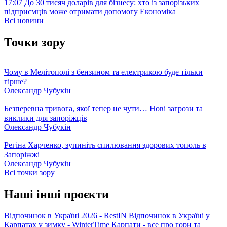
17:07
До 30 тисяч доларів для бізнесу: хто із запорізьких
підприємців може отримати допомогу
Економіка
Всі новини
Точки зору
Чому в Мелітополі з бензином та електрикою буде тільки
гірше?
Олександр Чубукін
Безперевна тривога, якої тепер не чути… Нові загрози та
виклики для запоріжців
Олександр Чубукін
Регіна Харченко, зупиніть спилювання здорових тополь в
Запоріжжі
Олександр Чубукін
Всі точки зору
Наші інші проєкти
Відпочинок в Україні 2026 - RestIN
Відпочинок в Україні у
Карпатах у зимку - WinterTime
Карпати - все про гори та