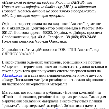
«Незалежні регіональні видавці України» (АНРВУ) та
Норвезькою асоціацією медіабізнесу (MBL) за підтримки
Норвегії. Погляди авторів не обов’язково відображають
офіційну позицію партнерів програми.
Офіційна зареєстрована назва видання: “Акцент”, доменне
ім’я: akzent.zp.ua, ідентифікатор онлайн-медіа в Реєстрі: R40-
06127. Поштова адреса: 49083, Україна, м. Дніпро, проспект
Слобожанський, буд. 40 А. Телефон: +38 (068) 859-24-88.
Головний редактор Чубукін Олександр
Управління сайтом здійснюється ТОВ “ГПП Акцент”, код
ЄДРПОУ 39404303
Використання будь-яких матеріалів, розміщених на порталі
«Акцент», інтернет-виданням дозволяється за умови вставки в
текст відкритого для пошукових систем гіперпосилання на
Akzent.zp.ua
та згадування першоджерела не нижче другого
абзацу. Посилання має бути розміщене незалежно від повного
чи часткового використання матеріалів.
Матеріали, що містяться в рубриках «Новини компаній» та
«Політичні новини», розміщені на правах реклами. Також для
маркування рекламних матеріалів використвуються плашки
“реклама”, “партнерський матеріал”. Зв’язатися з нами з