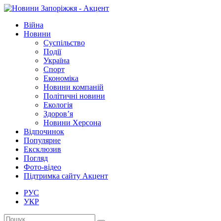
Війна
Новини
Суспільство
Події
Україна
Спорт
Економіка
Новини компаній
Політичні новини
Екологія
Здоров’я
Новини Херсона
Відпочинок
Популярне
Ексклюзив
Погляд
Фото-відео
Підтримка сайту Акцент
РУС
УКР