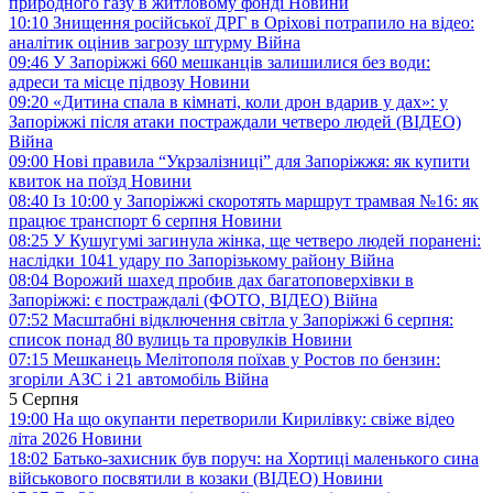
природного газу в житловому фонді
Новини
10:10
Знищення російської ДРГ в Оріхові потрапило на відео:
аналітик оцінив загрозу штурму
Війна
09:46
У Запоріжжі 660 мешканців залишилися без води:
адреси та місце підвозу
Новини
09:20
«Дитина спала в кімнаті, коли дрон вдарив у дах»: у
Запоріжжі після атаки постраждали четверо людей (ВІДЕО)
Війна
09:00
Нові правила “Укрзалізниці” для Запоріжжя: як купити
квиток на поїзд
Новини
08:40
Із 10:00 у Запоріжжі скоротять маршрут трамвая №16: як
працює транспорт 6 серпня
Новини
08:25
У Кушугумі загинула жінка, ще четверо людей поранені:
наслідки 1041 удару по Запорізькому району
Війна
08:04
Ворожий шахед пробив дах багатоповерхівки в
Запоріжжі: є постраждалі (ФОТО, ВІДЕО)
Війна
07:52
Масштабні відключення світла у Запоріжжі 6 серпня:
список понад 80 вулиць та провулків
Новини
07:15
Мешканець Мелітополя поїхав у Ростов по бензин:
згоріли АЗС і 21 автомобіль
Війна
5 Серпня
19:00
На що окупанти перетворили Кирилівку: свіже відео
літа 2026
Новини
18:02
Батько-захисник був поруч: на Хортиці маленького сина
військового посвятили в козаки (ВІДЕО)
Новини