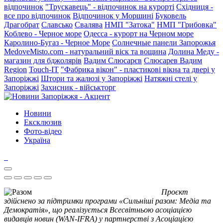
відпочинок
"Трускавець" - відпочинок на курорті
Східниця -
все про відпочинок
Відпочинок у Моршині
Буковель
Драгобрат
Славсько
Свалява
НМП "Затока"
НМП "Грибовка"
Коблево - Черное море
Одесса - курорт на Черном море
Каролино-Бугаз - Черное Море
Солнечные панели Запорожья
MedoveMisto.com - натуральний віск та вощина
Долина Меду -
магазин для бджолярів
Вадим Слюсарєв
Слюсарев Вадим
Region
Touch-IT
"Фабрика вікон" - пластикові вікна та двері у
Запоріжжі
Штори та жалюзі у Запоріжжі
Натяжні стелі у
Запоріжжі
Захисник - військторг
Новини
Ексклюзив
Фото-відео
Україна
Проєкт
здійснено за підтримки програми «Сильніші разом: Медіа та
Демократія», що реалізується Всесвітньою асоціацією
видавців новин (WAN-IFRA) у партнерстві з Асоціацією