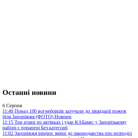
Останні новини
6 Серпня
11:40
Понад 100 вогнеборців залучали до ліквідації пожеж
біля Запоріжжя (ФОТО)
Новини
11:15
Три атаки по автівках і удар КАБами: у Запорізькому
районі є поранені
Без категорії
11:02
Запоріжжя ініціює зміни до законодавства про розподіл