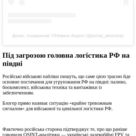
Допис, поширений 💡Новини Акцент (@portal_akzentzp)
Під загрозою головна логістика РФ на
півдні
Російські військові пабліки пишуть, що саме цією трасою йде
основне постачання для угруповання РФ на півдні: паливо,
боєкомплект, військова техніка та вантажівки із
забезпеченням.
Блогер прямо називає ситуацію «крайне тревожным
сигналом» для військової та цивільної логістики РФ.
Фактично російська сторона підтверджує те, про що раніше
говорили OSINT-аналітики — українські далекобійні FPV та