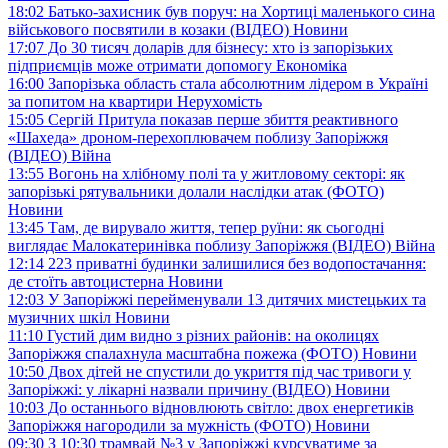
18:02
Батько-захисник був поруч: на Хортиці маленького сина
військового посвятили в козаки (ВІДЕО)
Новини
17:07
До 30 тисяч доларів для бізнесу: хто із запорізьких
підприємців може отримати допомогу
Економіка
16:00
Запорізька область стала абсолютним лідером в Україні
за попитом на квартири
Нерухомість
15:05
Сергій Притула показав перше збиття реактивного
«Шахеда» дроном-перехоплювачем поблизу Запоріжжя
(ВІДЕО)
Війна
13:55
Вогонь на хлібному полі та у житловому секторі: як
запорізькі рятувальники долали наслідки атак (ФОТО)
Новини
13:45
Там, де вирувало життя, тепер руїни: як сьогодні
виглядає Малокатеринівка поблизу Запоріжжя (ВІДЕО)
Війна
12:14
223 приватні будинки залишилися без водопостачання:
де стоїть автоцистерна
Новини
12:03
У Запоріжжі перейменували 13 дитячих мистецьких та
музичних шкіл
Новини
11:10
Густий дим видно з різних районів: на околицях
Запоріжжя спалахнула масштабна пожежа (ФОТО)
Новини
10:50
Двох дітей не спустили до укриття під час тривоги у
Запоріжжі: у лікарні назвали причину (ВІДЕО)
Новини
10:03
До останнього відновлюють світло: двох енергетиків
Запоріжжя нагородили за мужність (ФОТО)
Новини
09:30
З 10:30 трамвай №3 у Запоріжжі курсуватиме за