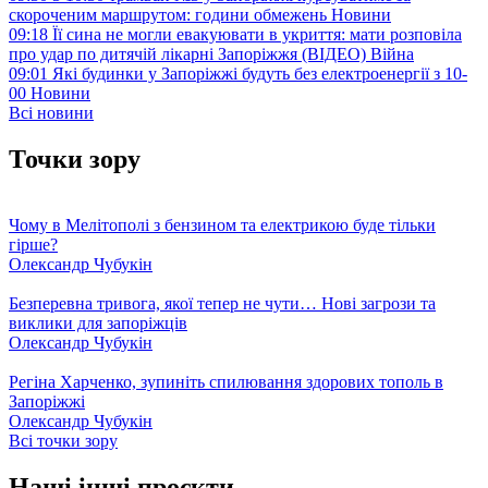
скороченим маршрутом: години обмежень
Новини
09:18
Її сина не могли евакуювати в укриття: мати розповіла
про удар по дитячій лікарні Запоріжжя (ВІДЕО)
Війна
09:01
Які будинки у Запоріжжі будуть без електроенергії з 10-
00
Новини
Всі новини
Точки зору
Чому в Мелітополі з бензином та електрикою буде тільки
гірше?
Олександр Чубукін
Безперевна тривога, якої тепер не чути… Нові загрози та
виклики для запоріжців
Олександр Чубукін
Регіна Харченко, зупиніть спилювання здорових тополь в
Запоріжжі
Олександр Чубукін
Всі точки зору
Наші інші проєкти