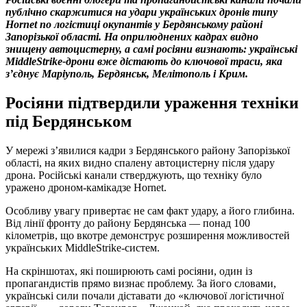
публічно скаржитися на удари українських дронів типу
Hornet по логістиці окупантів у Бердянському районі
Запорізької області. На оприлюднених кадрах видно
знищену автоцистерну, а самі росіяни визнають: українські
MiddleStrike-дрони вже дістають до ключової траси, яка
з’єднує Маріуполь, Бердянськ, Мелітополь і Крим.
Росіяни підтвердили ураження техніки
під Бердянськом
У мережі з’явилися кадри з Бердянського району Запорізької
області, на яких видно спалену автоцистерну після удару
дрона. Російські канали стверджують, що техніку було
уражено дроном-камікадзе Hornet.
Особливу увагу привертає не сам факт удару, а його глибина.
Від лінії фронту до району Бердянська — понад 100
кілометрів, що вкотре демонструє розширення можливостей
українських MiddleStrike-систем.
На скріншотах, які поширюють самі росіяни, один із
пропагандистів прямо визнає проблему. За його словами,
українські сили почали діставати до «ключової логістичної