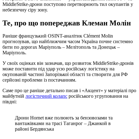
MiddleStrike-дрони поступово перетворюють тил окупантів у
небезпечну сіру зону.
Те, про що попереджав Клеман Молін
Раніше французький OSINT-аналітик Clément Molin
прогнозував, що найближчим часом Україна почне системно
бити по дорогах Маріуполь – Мелітополь та Донецьк –
Маріуполь.
У своїх оцінках він зазначав, що розвиток MiddleStrike-дронів
може поставити під удар усю російську логістику на
окупованій частині Запорізької області та створити для РФ
серйозні проблеми із постачанням.
Саме про це раніше детально писав і «Акцент» у матеріалі про
майбутній
логістичний колапс
російського угруповання на
півдні:
Дрони Hornet вже полюють за бензовозами та
вантажівками на трасі Таганрог – Джанкой в
районі Бердянська