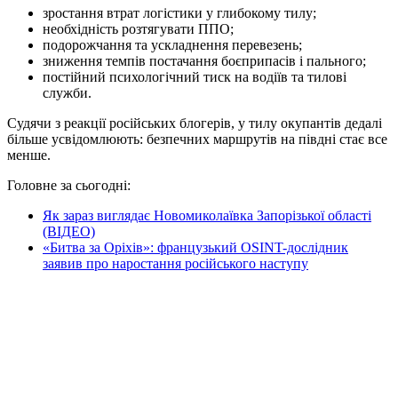
зростання втрат логістики у глибокому тилу;
необхідність розтягувати ППО;
подорожчання та ускладнення перевезень;
зниження темпів постачання боєприпасів і пального;
постійний психологічний тиск на водіїв та тилові
служби.
Судячи з реакції російських блогерів, у тилу окупантів дедалі
більше усвідомлюють: безпечних маршрутів на півдні стає все
менше.
Головне за сьогодні:
Як зараз виглядає Новомиколаївка Запорізької області
(ВІДЕО)
«Битва за Оріхів»: французький OSINT-дослідник
заявив про наростання російського наступу