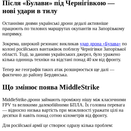
Після «Булави» під Чернігівкою —
нові удари в тилу
Останніми днями українські дрони дедалі активніше
працюють по тилових маршрутах окупантів на Запорізькому
напрямку.
Зокрема, широкий резонанс викликав
удар дрона «Булава»
по
колоні російських вантажівок поблизу Чернігівки Запорізької
області. Тоді, за даними українських джерел, було уражено
кілька одиниць техніки на відстані понад 40 км від фронту.
Тепер же географія таких атак розширюється ще далі —
фактично до району Бердянська.
Що змінює поява MiddleStrike
MiddleStrike-дрони займають проміжну нішу між класичними
FPV та великими далекобійними БПЛА. Їх головна перевага
— відносно низька вартість при можливості уражати цілі на
десятки й навіть понад сотню кілометрів від фронту.
Для російської армії це створює одразу кілька проблем: