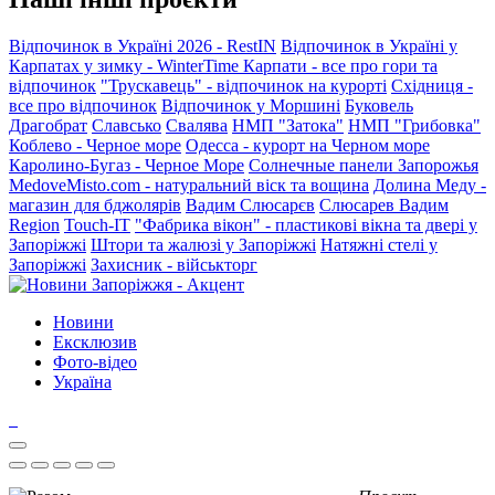
Відпочинок в Україні 2026 - RestIN
Відпочинок в Україні у
Карпатах у зимку - WinterTime
Карпати - все про гори та
відпочинок
"Трускавець" - відпочинок на курорті
Східниця -
все про відпочинок
Відпочинок у Моршині
Буковель
Драгобрат
Славсько
Свалява
НМП "Затока"
НМП "Грибовка"
Коблево - Черное море
Одесса - курорт на Черном море
Каролино-Бугаз - Черное Море
Солнечные панели Запорожья
MedoveMisto.com - натуральний віск та вощина
Долина Меду -
магазин для бджолярів
Вадим Слюсарєв
Слюсарев Вадим
Region
Touch-IT
"Фабрика вікон" - пластикові вікна та двері у
Запоріжжі
Штори та жалюзі у Запоріжжі
Натяжні стелі у
Запоріжжі
Захисник - військторг
Новини
Ексклюзив
Фото-відео
Україна