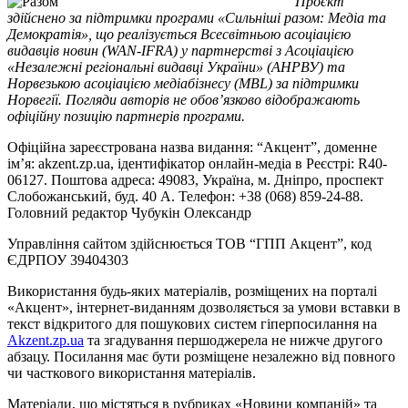
Проєкт
здійснено за підтримки програми «Сильніші разом: Медіа та
Демократія», що реалізується Всесвітньою асоціацією
видавців новин (WAN-IFRA) у партнерстві з Асоціацією
«Незалежні регіональні видавці України» (АНРВУ) та
Норвезькою асоціацією медіабізнесу (MBL) за підтримки
Норвегії. Погляди авторів не обов’язково відображають
офіційну позицію партнерів програми.
Офіційна зареєстрована назва видання: “Акцент”, доменне
ім’я: akzent.zp.ua, ідентифікатор онлайн-медіа в Реєстрі: R40-
06127. Поштова адреса: 49083, Україна, м. Дніпро, проспект
Слобожанський, буд. 40 А. Телефон: +38 (068) 859-24-88.
Головний редактор Чубукін Олександр
Управління сайтом здійснюється ТОВ “ГПП Акцент”, код
ЄДРПОУ 39404303
Використання будь-яких матеріалів, розміщених на порталі
«Акцент», інтернет-виданням дозволяється за умови вставки в
текст відкритого для пошукових систем гіперпосилання на
Akzent.zp.ua
та згадування першоджерела не нижче другого
абзацу. Посилання має бути розміщене незалежно від повного
чи часткового використання матеріалів.
Матеріали, що містяться в рубриках «Новини компаній» та