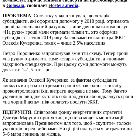
в
Golos.ua
, сообщает
etcetera.media
.
ПРОБЛЕМА
. Спочатку уряд планував, що «старі»
субсидіанти, які оформили допомогу у 2018 році, отримають
гроші на спеціальний рахунок – лише для оплати компослуг.
«На руки» гроші мали отримати тільки ті, хто оформив
субсидію з 1 січня 2019 року. За словами екс-міністра ЖКГ
Олексія Кучеренка, таких – лише 2,5% населення.
Петро Порошенко запропонував змінити схему. Тепер гроші
«на руки» отримають саме «старі» субсидіанти, а «новим»
відкриють спецрахунок. При цьому суми допомоги можуть
досягати 1–1,5 тис. грн.
Як зазначив Олексій Кучеренко, за фактом субсидіанти
зможуть витрачати отримані гроші як завгодно – способу
проконтролювати їхні витрати держава не має. Тому багато
українців швидше куплять собі продукти або відкладуть гроші
«на чорний день», ніж оплатять послуги ЖКГ.
ПІДГРУНТЯ
. Співголова фонду енергетичних стратегій
Дмитро Марунич припустив, що нова модель монетизації
запропонована Президентом для того, щоб «скупити» голоси
українців перед виборами. На ці цілі планується витрачати по
5–6 млрд гривень на місяць.