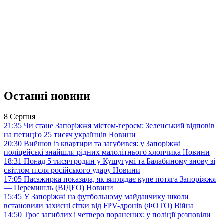
Останні новини
8 Серпня
21:35
Чи стане Запоріжжя містом-героєм: Зеленський відповів
на петицію 25 тисяч українців
Новини
20:30
Вийшов із квартири та загубився: у Запоріжжі
поліцейські знайшли рідних малолітнього хлопчика
Новини
18:31
Понад 5 тисяч родин у Кушугумі та Балабиному знову зі
світлом після російського удару
Новини
17:05
Пасажирка показала, як виглядає купе потяга Запоріжжя
— Перемишль (ВІДЕО)
Новини
15:45
У Запоріжжі на футбольному майданчику школи
встановили захисні сітки від FPV-дронів (ФОТО)
Війна
14:50
Троє загиблих і четверо поранених: у поліції розповіли