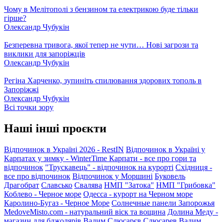
Чому в Мелітополі з бензином та електрикою буде тільки
гірше?
Олександр Чубукін
Безперевна тривога, якої тепер не чути… Нові загрози та
виклики для запоріжців
Олександр Чубукін
Регіна Харченко, зупиніть спилювання здорових тополь в
Запоріжжі
Олександр Чубукін
Всі точки зору
Наші інші проєкти
Відпочинок в Україні 2026 - RestIN
Відпочинок в Україні у
Карпатах у зимку - WinterTime
Карпати - все про гори та
відпочинок
"Трускавець" - відпочинок на курорті
Східниця -
все про відпочинок
Відпочинок у Моршині
Буковель
Драгобрат
Славсько
Свалява
НМП "Затока"
НМП "Грибовка"
Коблево - Черное море
Одесса - курорт на Черном море
Каролино-Бугаз - Черное Море
Солнечные панели Запорожья
MedoveMisto.com - натуральний віск та вощина
Долина Меду -
магазин для бджолярів
Вадим Слюсарєв
Слюсарев Вадим