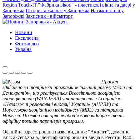
Region
Touch-IT
"Фабрика вікон" - пластикові вікна та двері у
Запоріжжі
Штори та жалюзі у Запоріжжі
Натяжні стелі у
Запоріжжі
Захисник - військторг
Новини
Ексклюзив
Фото-відео
Україна
Проєкт
здійснено за підтримки програми «Сильніші разом: Медіа та
Демократія», що реалізується Всесвітньою асоціацією
видавців новин (WAN-IFRA) у партнерстві з Асоціацією
«Незалежні регіональні видавці України» (АНРВУ) та
Норвезькою асоціацією медіабізнесу (MBL) за підтримки
Норвегії. Погляди авторів не обов’язково відображають
офіційну позицію партнерів програми.
Офіційна зареєстрована назва видання: “Акцент”, доменне
ім’я: akzent.zp.ua, ідентифікатор онлайн-медіа в Реєстрі: R40-