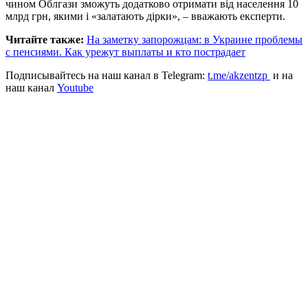
чином Облгази зможуть додатково отримати від населення 10
млрд грн, якими і «залатають дірки», – вважають експерти.
Читайте также:
На заметку запорожцам: в Украине проблемы
с пенсиями. Как урежут выплаты и кто пострадает
Подписывайтесь на наш канал в Telegram:
t.me/akzentzp
и на
наш канал
Youtube