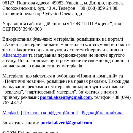
06127. Поштова адреса: 49083, Україна, м. Дніпро, проспект
Слобожанський, буд. 40 А. Телефон: +38 (068) 859-24-88.
Головний редактор Чубукін Олександр
Управління сайтом здійснюється ТОВ “ГПП Акцент”, код
ЄДРПОУ 39404303
Використання будь-яких матеріалів, розміщених на порталі
«Акцент», інтернет-виданням дозволяється за умови вставки в
текст відкритого для пошукових систем гіперпосилання на
Akzent.zp.ua
та згадування першоджерела не нижче другого
абзацу. Посилання має бути розміщене незалежно від повного
чи часткового використання матеріалів.
Матеріали, що містяться в рубриках «Новини компаній» та
«Політичні новини», розміщені на правах реклами. Також для
маркування рекламних матеріалів використвуються плашки
“реклама”, “партнерський матеріал”. Зв’язатися з нами з
приводу реклами:
portal.akzent@gmail.com
, телефон +38 (099)
767-48-52
Медіакіт
|
Політика конфіденційності
|
Редакційна політика
Зв’язатися з нами:
portal.akzent@gmail.com
© 2026 Всі права захищено