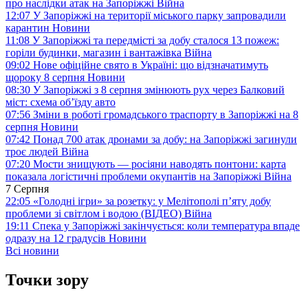
про наслідки атак на Запоріжжі
Війна
12:07
У Запоріжжі на території міського парку запровадили
карантин
Новини
11:08
У Запоріжжі та передмісті за добу сталося 13 пожеж:
горіли будинки, магазин і вантажівка
Війна
09:02
Нове офіційне свято в Україні: що відзначатимуть
щороку 8 серпня
Новини
08:30
У Запоріжжі з 8 серпня змінюють рух через Балковий
міст: схема об’їзду
авто
07:56
Зміни в роботі громадського траспорту в Запоріжжі на 8
серпня
Новини
07:42
Понад 700 атак дронами за добу: на Запоріжжі загинули
троє людей
Війна
07:20
Мости знищують — росіяни наводять понтони: карта
показала логістичні проблеми окупантів на Запоріжжі
Війна
7 Серпня
22:05
«Голодні ігри» за розетку: у Мелітополі п’яту добу
проблеми зі світлом і водою (ВІДЕО)
Війна
19:11
Спека у Запоріжжі закінчується: коли температура впаде
одразу на 12 градусів
Новини
Всі новини
Точки зору