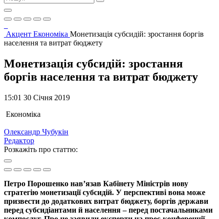
Акцент
Економіка
Монетизація субсидій: зростання боргів
населення та витрат бюджету
Монетизація субсидій: зростання
боргів населення та витрат бюджету
15:01 30 Січня 2019
Економіка
Олександр Чубукін
Редактор
Розкажіть про статтю:
Петро Порошенко нав’язав Кабінету Міністрів нову
стратегію монетизації субсидій. У перспективі вона може
призвести до додаткових витрат бюджету, боргів держави
перед субсидіантами й населення – перед постачальниками
компослуг. Про це заявили експерти на прес-конференції