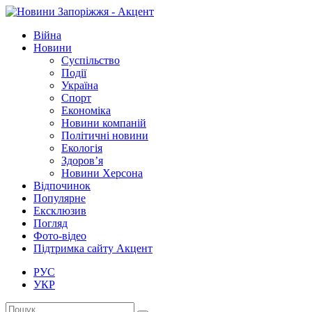
Війна
Новини
Суспільство
Події
Україна
Спорт
Економіка
Новини компаній
Політичні новини
Екологія
Здоров’я
Новини Херсона
Відпочинок
Популярне
Ексклюзив
Погляд
Фото-відео
Підтримка сайту Акцент
РУС
УКР