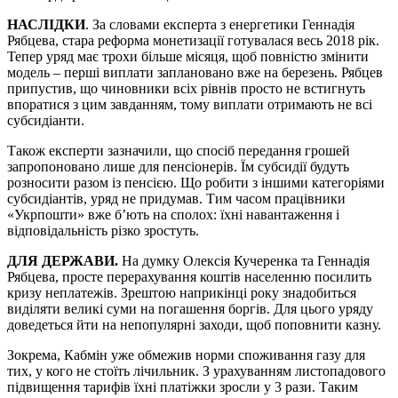
НАСЛІДКИ
. За словами експерта з енергетики Геннадія
Рябцева, стара реформа монетизації готувалася весь 2018 рік.
Тепер уряд має трохи більше місяця, щоб повністю змінити
модель – перші виплати заплановано вже на березень. Рябцев
припустив, що чиновники всіх рівнів просто не встигнуть
впоратися з цим завданням, тому виплати отримають не всі
субсидіанти.
Також експерти зазначили, що спосіб передання грошей
запропоновано лише для пенсіонерів. Їм субсидії будуть
розносити разом із пенсією. Що робити з іншими категоріями
субсидіантів, уряд не придумав. Тим часом працівники
«Укрпошти» вже б’ють на сполох: їхні навантаження і
відповідальність різко зростуть.
ДЛЯ ДЕРЖАВИ.
На думку Олексія Кучеренка та Геннадія
Рябцева, просте перерахування коштів населенню посилить
кризу неплатежів. Зрештою наприкінці року знадобиться
виділяти великі суми на погашення боргів. Для цього уряду
доведеться йти на непопулярні заходи, щоб поповнити казну.
Зокрема, Кабмін уже обмежив норми споживання газу для
тих, у кого не стоїть лічильник. З урахуванням листопадового
підвищення тарифів їхні платіжки зросли у 3 рази. Таким