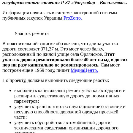
государственного значения Р-37 «Энергодар – Васильевка».
Информация появилась в системе электронной системы
публичных закупок Украины
ProZorro.
Участок ремонта
В пояснительной записке обозначено, что длина участка
дороги составляет 371,37 м. Это мост через балку,
расположенный по жилой улице села Орлянское.
Этот
участок дороги ремонтировали более 40 лет назад и до сих
пор ни разу капитально не ремонтировалось.
Сам мост
построен еще в 1959 году, пишет
МедиаЦентр.
По проекту, должны выполнить следующие работы:
выполнить капитальный ремонт участка автодороги и
расширить существующую дорогу до нормативных
параметров;
улучшить транспортно-эксплуатационное состояние и
несущую способность дорожной одежды проезжей
части;
улучшить обустройство автомобильной дороги
техническими средствами организации дорожного