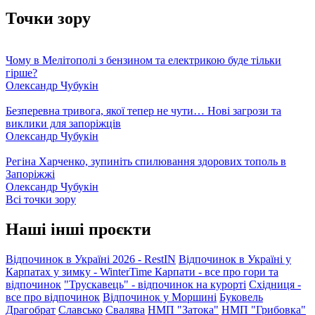
Точки зору
Чому в Мелітополі з бензином та електрикою буде тільки
гірше?
Олександр Чубукін
Безперевна тривога, якої тепер не чути… Нові загрози та
виклики для запоріжців
Олександр Чубукін
Регіна Харченко, зупиніть спилювання здорових тополь в
Запоріжжі
Олександр Чубукін
Всі точки зору
Наші інші проєкти
Відпочинок в Україні 2026 - RestIN
Відпочинок в Україні у
Карпатах у зимку - WinterTime
Карпати - все про гори та
відпочинок
"Трускавець" - відпочинок на курорті
Східниця -
все про відпочинок
Відпочинок у Моршині
Буковель
Драгобрат
Славсько
Свалява
НМП "Затока"
НМП "Грибовка"