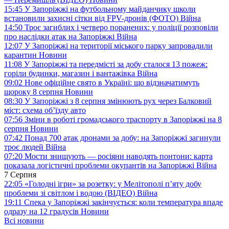
15:45
У Запоріжжі на футбольному майданчику школи
встановили захисні сітки від FPV-дронів (ФОТО)
Війна
14:50
Троє загиблих і четверо поранених: у поліції розповіли
про наслідки атак на Запоріжжі
Війна
12:07
У Запоріжжі на території міського парку запровадили
карантин
Новини
11:08
У Запоріжжі та передмісті за добу сталося 13 пожеж:
горіли будинки, магазин і вантажівка
Війна
09:02
Нове офіційне свято в Україні: що відзначатимуть
щороку 8 серпня
Новини
08:30
У Запоріжжі з 8 серпня змінюють рух через Балковий
міст: схема об’їзду
авто
07:56
Зміни в роботі громадського траспорту в Запоріжжі на 8
серпня
Новини
07:42
Понад 700 атак дронами за добу: на Запоріжжі загинули
троє людей
Війна
07:20
Мости знищують — росіяни наводять понтони: карта
показала логістичні проблеми окупантів на Запоріжжі
Війна
7 Серпня
22:05
«Голодні ігри» за розетку: у Мелітополі п’яту добу
проблеми зі світлом і водою (ВІДЕО)
Війна
19:11
Спека у Запоріжжі закінчується: коли температура впаде
одразу на 12 градусів
Новини
Всі новини