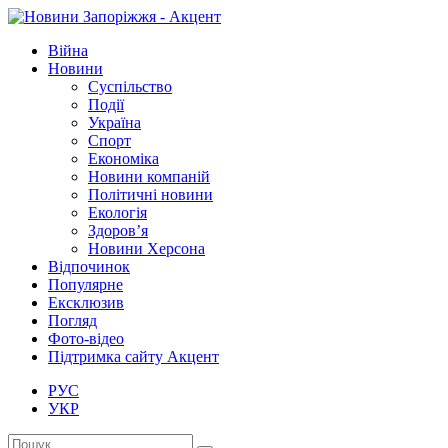
Війна
Новини
Суспільство
Події
Україна
Спорт
Економіка
Новини компаній
Політичні новини
Екологія
Здоров’я
Новини Херсона
Відпочинок
Популярне
Ексклюзив
Погляд
Фото-відео
Підтримка сайту Акцент
РУС
УКР