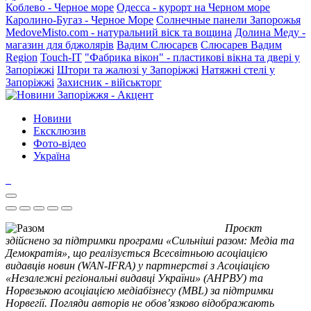
Коблево - Черное море
Одесса - курорт на Черном море
Каролино-Бугаз - Черное Море
Солнечные панели Запорожья
MedoveMisto.com - натуральний віск та вощина
Долина Меду -
магазин для бджолярів
Вадим Слюсарєв
Слюсарев Вадим
Region
Touch-IT
"Фабрика вікон" - пластикові вікна та двері у
Запоріжжі
Штори та жалюзі у Запоріжжі
Натяжні стелі у
Запоріжжі
Захисник - військторг
Новини
Ексклюзив
Фото-відео
Україна
Проєкт
здійснено за підтримки програми «Сильніші разом: Медіа та
Демократія», що реалізується Всесвітньою асоціацією
видавців новин (WAN-IFRA) у партнерстві з Асоціацією
«Незалежні регіональні видавці України» (АНРВУ) та
Норвезькою асоціацією медіабізнесу (MBL) за підтримки
Норвегії. Погляди авторів не обов’язково відображають