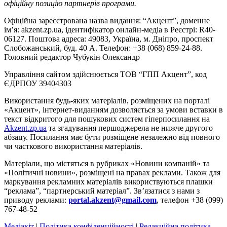
офіційну позицію партнерів програми.
Офіційна зареєстрована назва видання: “Акцент”, доменне
ім’я: akzent.zp.ua, ідентифікатор онлайн-медіа в Реєстрі: R40-
06127. Поштова адреса: 49083, Україна, м. Дніпро, проспект
Слобожанський, буд. 40 А. Телефон: +38 (068) 859-24-88.
Головний редактор Чубукін Олександр
Управління сайтом здійснюється ТОВ “ГПП Акцент”, код
ЄДРПОУ 39404303
Використання будь-яких матеріалів, розміщених на порталі
«Акцент», інтернет-виданням дозволяється за умови вставки в
текст відкритого для пошукових систем гіперпосилання на
Akzent.zp.ua
та згадування першоджерела не нижче другого
абзацу. Посилання має бути розміщене незалежно від повного
чи часткового використання матеріалів.
Матеріали, що містяться в рубриках «Новини компаній» та
«Політичні новини», розміщені на правах реклами. Також для
маркування рекламних матеріалів використвуються плашки
“реклама”, “партнерський матеріал”. Зв’язатися з нами з
приводу реклами:
portal.akzent@gmail.com
, телефон +38 (099)
767-48-52
Медіакіт
|
Політика конфіденційності
|
Редакційна політика