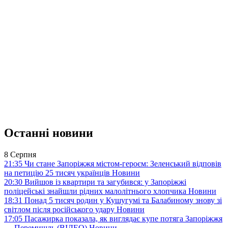
Останні новини
8 Серпня
21:35
Чи стане Запоріжжя містом-героєм: Зеленський відповів
на петицію 25 тисяч українців
Новини
20:30
Вийшов із квартири та загубився: у Запоріжжі
поліцейські знайшли рідних малолітнього хлопчика
Новини
18:31
Понад 5 тисяч родин у Кушугумі та Балабиному знову зі
світлом після російського удару
Новини
17:05
Пасажирка показала, як виглядає купе потяга Запоріжжя
— Перемишль (ВІДЕО)
Новини