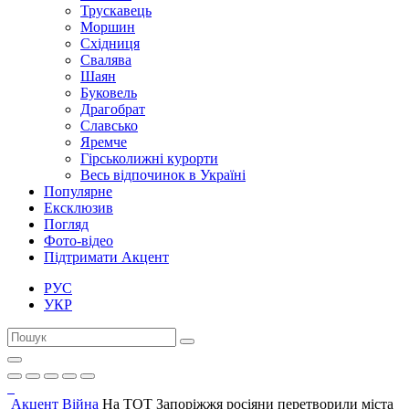
Трускавець
Моршин
Східниця
Свалява
Шаян
Буковель
Драгобрат
Славсько
Яремче
Гірськолижні курорти
Весь відпочинок в Україні
Популярне
Ексклюзив
Погляд
Фото-відео
Підтримати Акцент
РУС
УКР
Акцент
Війна
На ТОТ Запоріжжя росіяни перетворили міста