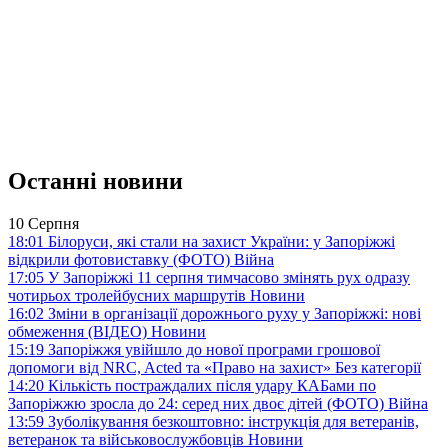
Останні новини
10 Серпня
18:01
Білоруси, які стали на захист України: у Запоріжжі
відкрили фотовиставку (ФОТО)
Війна
17:05
У Запоріжжі 11 серпня тимчасово змінять рух одразу
чотирьох тролейбусних маршрутів
Новини
16:02
Зміни в організації дорожнього руху у Запоріжжі: нові
обмеження (ВІДЕО)
Новини
15:19
Запоріжжя увійшло до нової програми грошової
допомоги від NRC, Acted та «Право на захист»
Без категорії
14:20
Кількість постраждалих після удару КАБами по
Запоріжжю зросла до 24: серед них двоє дітей (ФОТО)
Війна
13:59
Зуболікування безкоштовно: інструкція для ветеранів,
ветеранок та військовослужбовців
Новини