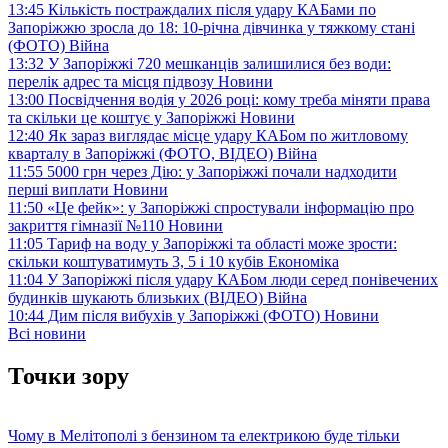
13:45
Кількість постраждалих після удару КАБами по
Запоріжжю зросла до 18: 10-річна дівчинка у тяжкому стані
(ФОТО)
Війна
13:32
У Запоріжжі 720 мешканців залишилися без води:
перелік адрес та місця підвозу
Новини
13:00
Посвідчення водія у 2026 році: кому треба міняти права
та скільки це коштує у Запоріжжі
Новини
12:40
Як зараз виглядає місце удару КАБом по житловому
кварталу в Запоріжжі (ФОТО, ВІДЕО)
Війна
11:55
5000 грн через Дію: у Запоріжжі почали надходити
перші виплати
Новини
11:50
«Це фейк»: у Запоріжжі спростували інформацію про
закриття гімназії №110
Новини
11:05
Тариф на воду у Запоріжжі та області може зрости:
скільки коштуватимуть 3, 5 і 10 кубів
Економіка
11:04
У Запоріжжі після удару КАБом люди серед понівечених
будинків шукають близьких (ВІДЕО)
Війна
10:44
Дим після вибухів у Запоріжжі (ФОТО)
Новини
Всі новини
Точки зору
Чому в Мелітополі з бензином та електрикою буде тільки