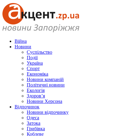
Війна
Новини
Суспільство
Події
Україна
Спорт
Економіка
Новини компаній
Політичні новини
Екологія
Здоров’я
Новини Херсона
Відпочинок
Новини відпочинку
Одеса
Затока
Грибівка
Коблеве