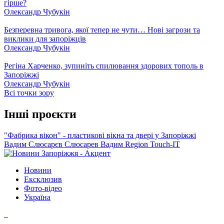
гірше?
Олександр Чубукін
Безперевна тривога, якої тепер не чути… Нові загрози та
виклики для запоріжців
Олександр Чубукін
Регіна Харченко, зупиніть спилювання здорових тополь в
Запоріжжі
Олександр Чубукін
Всі точки зору
Інші проєкти
"Фабрика вікон" - пластикові вікна та двері у Запоріжжі
Вадим Слюсарєв
Слюсарев Вадим
Region
Touch-IT
Новини
Ексклюзив
Фото-відео
Україна