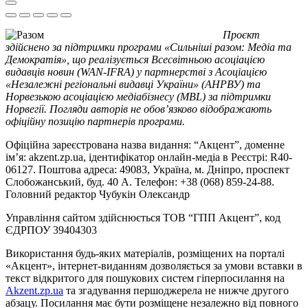
Проєкт
здійснено за підтримки програми «Сильніші разом: Медіа та
Демократія», що реалізується Всесвітньою асоціацією
видавців новин (WAN-IFRA) у партнерстві з Асоціацією
«Незалежні регіональні видавці України» (АНРВУ) та
Норвезькою асоціацією медіабізнесу (MBL) за підтримки
Норвегії. Погляди авторів не обов’язково відображають
офіційну позицію партнерів програми.
Офіційна зареєстрована назва видання: “Акцент”, доменне
ім’я: akzent.zp.ua, ідентифікатор онлайн-медіа в Реєстрі: R40-
06127. Поштова адреса: 49083, Україна, м. Дніпро, проспект
Слобожанський, буд. 40 А. Телефон: +38 (068) 859-24-88.
Головний редактор Чубукін Олександр
Управління сайтом здійснюється ТОВ “ГПП Акцент”, код
ЄДРПОУ 39404303
Використання будь-яких матеріалів, розміщених на порталі
«Акцент», інтернет-виданням дозволяється за умови вставки в
текст відкритого для пошукових систем гіперпосилання на
Akzent.zp.ua
та згадування першоджерела не нижче другого
абзацу. Посилання має бути розміщене незалежно від повного