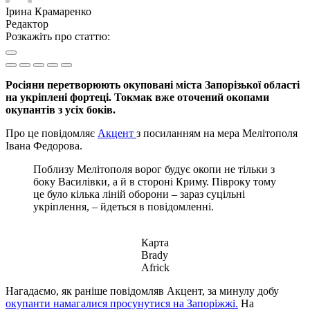
Ірина Крамаренко
Редактор
Розкажіть про статтю:
Росіяни перетворюють окуповані міста Запорізької області
на укріплені фортеці. Токмак вже оточений окопами
окупантів з усіх боків.
Про це повідомляє
Акцент
з посиланням на мера Мелітополя
Івана Федорова.
Поблизу Мелітополя ворог будує окопи не тільки з
боку Василівки, а й в стороні Криму. Півроку тому
це було кілька ліній оборони – зараз суцільні
укріплення, – йдеться в повідомленні.
Карта
Brady
Africk
Нагадаємо, як раніше повідомляв Акцент, за минулу добу
окупанти намагалися просунутися на Запоріжжі.
На