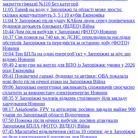
закриття гімназії №110
Без категорії
11:05
Тариф на воду у Запоріжжі та області може зрости:
скільки коштуватимуть 3, 5 і 10 кубів
Економіка
11:04
У Запоріжжі після удару КАБом люди серед понівечених
будинків шукають близьких (ВІДЕО)
Війна
10:44
Дим після вибухів у Запоріжжі (ФОТО)
Новини
10:37
Сім пожеж на 740 кв. м: ДСНС оприлюднила наслідки
обстрілів Запоріжжя та передмістя за останню добу (ФОТО)
Новини
10:04
Три БПЛа на один енергооб’єкт у Запоріжжі за ніч: що
відомо
Новини
09:49
2 млн грн на житло для ВПО із Запоріжжя: умови у 2026
році
Економіка
09:41
Понівечені гаражі, будинки та автівки: ОВА показала
нові фото після нічної атаки на Запоріжжя
Війна
09:06
Запорізькі енергетики закликають споживачів своєчасно
сплатити за використану електроенергію
Новини
08:35
У Запоріжжі чоловік відкрив стрілянину біля закладу
харчування
Новини
08:17
Авіабомби, FPV та артилерія: росіяни завдали майже 900
ударів по Запорізькій області
Відпочинок
07:50
Пожежа після нічних вибухів: росіяни атакували
Запоріжжя БПЛА (ФОТО, ВІДЕО)
Війна
07:45
Масштабні відключення світла 10 серпня: де в Запоріжжі
не буде електроенергії протягом дня
Новини