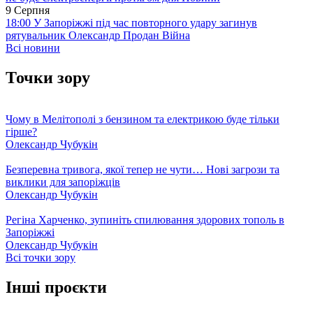
9 Серпня
18:00
У Запоріжжі під час повторного удару загинув
рятувальник Олександр Продан
Війна
Всі новини
Точки зору
Чому в Мелітополі з бензином та електрикою буде тільки
гірше?
Олександр Чубукін
Безперевна тривога, якої тепер не чути… Нові загрози та
виклики для запоріжців
Олександр Чубукін
Регіна Харченко, зупиніть спилювання здорових тополь в
Запоріжжі
Олександр Чубукін
Всі точки зору
Інші проєкти