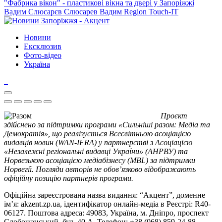
"Фабрика вікон" - пластикові вікна та двері у Запоріжжі
Вадим Слюсарєв
Слюсарев Вадим
Region
Touch-IT
Новини
Ексклюзив
Фото-відео
Україна
Проєкт
здійснено за підтримки програми «Сильніші разом: Медіа та
Демократія», що реалізується Всесвітньою асоціацією
видавців новин (WAN-IFRA) у партнерстві з Асоціацією
«Незалежні регіональні видавці України» (АНРВУ) та
Норвезькою асоціацією медіабізнесу (MBL) за підтримки
Норвегії. Погляди авторів не обов’язково відображають
офіційну позицію партнерів програми.
Офіційна зареєстрована назва видання: “Акцент”, доменне
ім’я: akzent.zp.ua, ідентифікатор онлайн-медіа в Реєстрі: R40-
06127. Поштова адреса: 49083, Україна, м. Дніпро, проспект
Слобожанський, буд. 40 А. Телефон: +38 (068) 859-24-88.