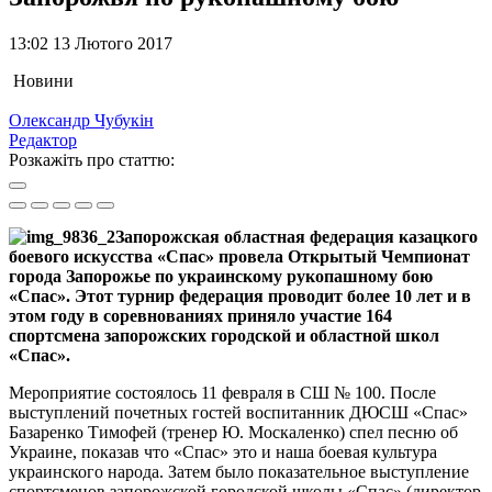
13:02 13 Лютого 2017
Новини
Олександр Чубукін
Редактор
Розкажіть про статтю:
Запорожская областная федерация казацкого
боевого искусства «Спас» провела Открытый Чемпионат
города Запорожье по украинскому рукопашному бою
«Спас». Этот турнир федерация проводит более 10 лет и в
этом году в соревнованиях приняло участие 164
спортсмена запорожских городской и областной школ
«Спас».
Мероприятие состоялось 11 февраля в СШ № 100. После
выступлений почетных гостей воспитанник ДЮСШ «Спас»
Базаренко Тимофей (тренер Ю. Москаленко) спел песню об
Украине, показав что «Спас» это и наша боевая культура
украинского народа. Затем было показательное выступление
спортсменов запорожской городской школы «Спас» (директор