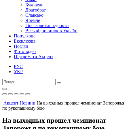
Буковель
Драгобрат
Славсько
Яремче
Гірськолижні курорти
Весь відпочинок в Україні
Популярне
Ексклюзив
Погляд
Фото-відео
Підтримати Акцент
РУС
УКР
Акцент
Новини
На выходных прошел чемпионат Запорожья
по рукопашному бою
На выходных прошел чемпионат
Запорожья по рукопашному бою