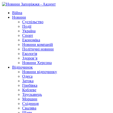
Війна
Новини
Суспільство
Події
Україна
Спорт
Економіка
Новини компаній
Політичні новини
Екологія
Здоров’я
Новини Херсона
Відпочинок
Новини відпочинку
Одеса
Затока
Грибівка
Коблеве
Трускавець
Моршин
Східниця
Свалява
Шаян