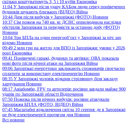
скільки коштуватимуть 3, 5 і 10 кубів
Економіка
11:04
У Запоріжжі після удару КАБом люди серед понівечених
будинків шукають близьких (ВІДЕО)
Війна
10:44
Дим після вибухів у Запоріжжі (ФОТО)
Новини
10:37
Сім пожеж на 740 кв. м: ДСНС оприлюднила наслідки
обстрілів Запоріжжя та передмістя за останню добу (ФОТО)
Новини
10:04
Три БПЛа на один енергооб’єкт у Запоріжжі за ніч: що
відомо
Новини
09:49
2 млн грн на житло для ВПО із Запоріжжя: умови у 2026
році
Економіка
09:41
Понівечені гаражі, будинки та автівки: ОВА показала
нові фото після нічної атаки на Запоріжжя
Війна
09:06
Запорізькі енергетики закликають споживачів своєчасно
сплатити за використану електроенергію
Новини
08:35
У Запоріжжі чоловік відкрив стрілянину біля закладу
харчування
Новини
08:17
Авіабомби, FPV та артилерія: росіяни завдали майже 900
ударів по Запорізькій області
Відпочинок
07:50
Пожежа після нічних вибухів: росіяни атакували
Запоріжжя БПЛА (ФОТО, ВІДЕО)
Війна
07:45
Масштабні відключення світла 10 серпня: де в Запоріжжі
не буде електроенергії протягом дня
Новини
Всі новини