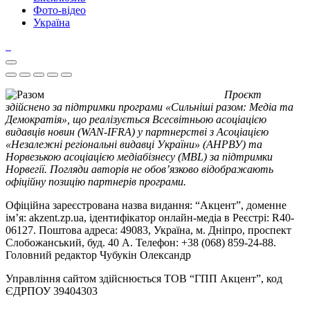
Фото-відео
Україна
Проєкт
здійснено за підтримки програми «Сильніші разом: Медіа та
Демократія», що реалізується Всесвітньою асоціацією
видавців новин (WAN-IFRA) у партнерстві з Асоціацією
«Незалежні регіональні видавці України» (АНРВУ) та
Норвезькою асоціацією медіабізнесу (MBL) за підтримки
Норвегії. Погляди авторів не обов’язково відображають
офіційну позицію партнерів програми.
Офіційна зареєстрована назва видання: “Акцент”, доменне
ім’я: akzent.zp.ua, ідентифікатор онлайн-медіа в Реєстрі: R40-
06127. Поштова адреса: 49083, Україна, м. Дніпро, проспект
Слобожанський, буд. 40 А. Телефон: +38 (068) 859-24-88.
Головний редактор Чубукін Олександр
Управління сайтом здійснюється ТОВ “ГПП Акцент”, код
ЄДРПОУ 39404303