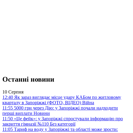
Останні новини
10 Серпня
12:40
Як зараз виглядає місце удару КАБом по житловому
кварталу в Запоріжжі (ФОТО, ВІДЕО)
Війна
11:55
5000 грн через Дію: у Запоріжжі почали надходити
перші виплати
Новини
11:50
«Це фейк»: у Запоріжжі спростували інформацію про
закриття гімназії №110
Без категорії
11:05
Тариф на воду у Запоріжжі та області може зрости: