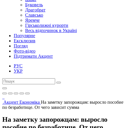
Буковель
Драгобрат
Славсько
Яремче
Гірськолижні курорти
Весь відпочинок в Україні
Популярне
Ексклюзив
Погляд
Фото-відео
Підтримати Акцент
РУС
УКР
Акцент
Економіка
На заметку запорожцам: выросло пособие
по безработице. От чего зависит сумма
На заметку запорожцам: выросло
пособие по безработице. От чего