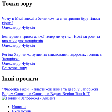
Точки зору
Чому в Мелітополі з бензином та електрикою буде тільки
гірше?
Олександр Чубукін
Безперевна тривога, якої тепер не чути… Нові загрози та
виклики для запоріжців
Олександр Чубукін
Регіна Харченко, зупиніть спилювання здорових тополь в
Запоріжжі
Олександр Чубукін
Всі точки зору
Інші проєкти
"Фабрика вікон" - пластикові вікна та двері у Запоріжжі
Вадим Слюсарєв
Слюсарев Вадим
Region
Touch-IT
Новини
Ексклюзив