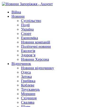
Війна
Новини
Суспільство
Події
Україна
Спорт
Економіка
Новини компаній
Політичні новини
Екологія
Здоров’я
Новини Херсона
Відпочинок
Новини відпочинку
Одеса
Затока
Грибівка
Коблеве
Трускавець
Моршин
Східниця
Свалява
Шаян