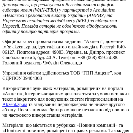
Демократія», що реалізується Всесвітньою асоціацією
видавців новин (WAN-IFRA) у партнерстві з Асоціацією
«Незалежні регіональні видавці України» (АНРВУ) та
Норвезькою асоціацією медіабізнесу (MBL) за підтримки
Норвегії. Погляди авторів не обов’язково відображають
офіційну позицію партнерів програми.
Офіційна зареєстрована назва видання: “Акцент”, доменне
ім’я: akzent.zp.ua, ідентифікатор онлайн-медіа в Реєстрі: R40-
06127. Поштова адреса: 49083, Україна, м. Дніпро, проспект
Слобожанський, буд. 40 А. Телефон: +38 (068) 859-24-88.
Головний редактор Чубукін Олександр
Управління сайтом здійснюється ТОВ “ГПП Акцент”, код
ЄДРПОУ 39404303
Використання будь-яких матеріалів, розміщених на порталі
«Акцент», інтернет-виданням дозволяється за умови вставки в
текст відкритого для пошукових систем гіперпосилання на
Akzent.zp.ua
та згадування першоджерела не нижче другого
абзацу. Посилання має бути розміщене незалежно від повного
чи часткового використання матеріалів.
Матеріали, що містяться в рубриках «Новини компаній» та
«Політичні новини», розміщені на правах реклами. Також для