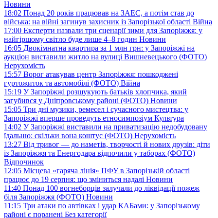
Новини
18:02
Понад 20 років працював на ЗАЕС, а потім став до
війська: на війні загинув захисник із Запорізької області
Війна
17:00
Експерти назвали три сценарії зими для Запоріжжя: у
найгіршому світло буде лише 4–8 годин
Новини
16:05
Двокімнатна квартира за 1 млн грн: у Запоріжжі на
аукціон виставили житло на вулиці Вишневецького (ФОТО)
Нерухомість
15:57
Ворог атакував центр Запоріжжя: пошкоджені
гуртожиток та автомобілі (ФОТО)
Війна
15:19
У Запоріжжі розшукують батьків хлопчика, який
загубився у Дніпровському районі (ФОТО)
Новини
15:05
Три дні музики, ремесел і сучасного мистецтва: у
Запоріжжі вперше проведуть етносимпозіум
Культура
14:02
У Запоріжжі виставили на приватизацію недобудовану
їдальню: скільки вона коштує (ФОТО)
Нерухомість
13:27
Від тривог — до наметів, творчості й нових друзів: діти
із Запоріжжя та Енергодара відпочили у таборах (ФОТО)
Відпочинок
12:05
Місцева «гаряча лінія» ПФУ в Запорізькій області
працює до 19 серпня: що зміниться надалі
Новини
11:40
Понад 100 вогнеборців залучали до ліквідації пожеж
біля Запоріжжя (ФОТО)
Новини
11:15
Три атаки по автівках і удар КАБами: у Запорізькому
районі є поранені
Без категорії