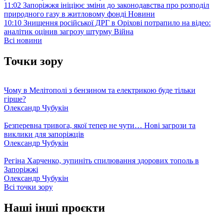
11:02
Запоріжжя ініціює зміни до законодавства про розподіл
природного газу в житловому фонді
Новини
10:10
Знищення російської ДРГ в Оріхові потрапило на відео:
аналітик оцінив загрозу штурму
Війна
Всі новини
Точки зору
Чому в Мелітополі з бензином та електрикою буде тільки
гірше?
Олександр Чубукін
Безперевна тривога, якої тепер не чути… Нові загрози та
виклики для запоріжців
Олександр Чубукін
Регіна Харченко, зупиніть спилювання здорових тополь в
Запоріжжі
Олександр Чубукін
Всі точки зору
Наші інші проєкти