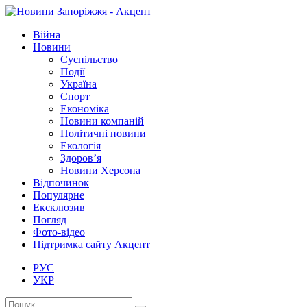
Війна
Новини
Суспільство
Події
Україна
Спорт
Економіка
Новини компаній
Політичні новини
Екологія
Здоров’я
Новини Херсона
Відпочинок
Популярне
Ексклюзив
Погляд
Фото-відео
Підтримка сайту Акцент
РУС
УКР