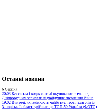
Останні новини
6 Серпня
20:03
Без світла і води: жителі окупованого села під
Дніпрорудним записали відчайдушне звернення
Війна
19:02
Вчителі, які змінюють майбутнє: троє педагогів із
Запорізької області увійшли до ТОП-50 України (ФОТО)