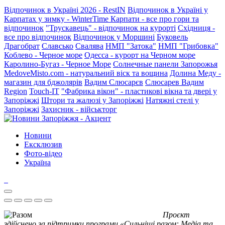
Відпочинок в Україні 2026 - RestIN
Відпочинок в Україні у
Карпатах у зимку - WinterTime
Карпати - все про гори та
відпочинок
"Трускавець" - відпочинок на курорті
Східниця -
все про відпочинок
Відпочинок у Моршині
Буковель
Драгобрат
Славсько
Свалява
НМП "Затока"
НМП "Грибовка"
Коблево - Черное море
Одесса - курорт на Черном море
Каролино-Бугаз - Черное Море
Солнечные панели Запорожья
MedoveMisto.com - натуральний віск та вощина
Долина Меду -
магазин для бджолярів
Вадим Слюсарєв
Слюсарев Вадим
Region
Touch-IT
"Фабрика вікон" - пластикові вікна та двері у
Запоріжжі
Штори та жалюзі у Запоріжжі
Натяжні стелі у
Запоріжжі
Захисник - військторг
Новини
Ексклюзив
Фото-відео
Україна
Проєкт
здійснено за підтримки програми «Сильніші разом: Медіа та