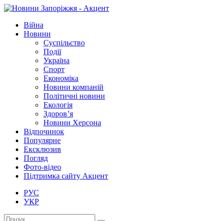
Війна
Новини
Суспільство
Події
Україна
Спорт
Економіка
Новини компаній
Політичні новини
Екологія
Здоров’я
Новини Херсона
Відпочинок
Популярне
Ексклюзив
Погляд
Фото-відео
Підтримка сайту Акцент
РУС
УКР