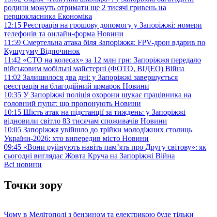
родини можуть отримати ще 2 тисячі гривень на
першокласника
Економіка
12:15
Реєстрація на грошову допомогу у Запоріжжі: номери
телефонів та онлайн-форма
Новини
11:59
Смертельна атака біля Запоріжжя: FPV-дрон вдарив по
Кушугуму
Відпочинок
11:42
«СТО на колесах» за 12 млн грн: Запоріжжя передало
військовим мобільні майстерні (ФОТО, ВІДЕО)
Війна
11:02
Залишилося два дні: у Запоріжжі завершується
реєстрація на благодійний ярмарок
Новини
10:35
У Запоріжжі поліція охорони шукає працівника на
головний пульт: що пропонують
Новини
10:15
Шість атак на підстанції за тиждень: у Запоріжжі
відновили світло 83 тисячам споживачів
Новини
10:05
Запоріжжя увійшло до трійки молодіжних столиць
України-2026: хто випередив місто
Новини
09:45
«Вони руйнують навіть пам’ять про Другу світову»: як
сьогодні виглядає Жовта Круча на Запоріжжі
Війна
Всі новини
Точки зору
Чому в Мелітополі з бензином та електрикою буде тільки