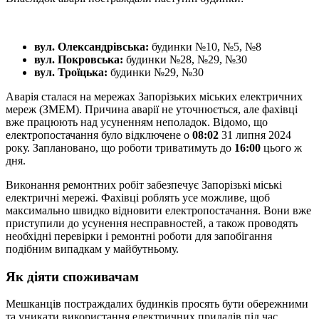
вул. Олександрівська:
будинки №10, №5, №8
вул. Покровська:
будинки №28, №29, №30
вул. Троїцька:
будинки №29, №30
Аварія сталася на мережах Запорізьких міських електричних
мереж (ЗМЕМ). Причина аварії не уточнюється, але фахівці
вже працюють над усуненням неполадок. Відомо, що
електропостачання було відключене о
08:02
31 липня 2024
року. Заплановано, що роботи триватимуть до
16:00
цього ж
дня.
Виконання ремонтних робіт забезпечує Запорізькі міські
електричні мережі. Фахівці роблять усе можливе, щоб
максимально швидко відновити електропостачання. Вони вже
приступили до усунення несправностей, а також проводять
необхідні перевірки і ремонтні роботи для запобігання
подібним випадкам у майбутньому.
Як діяти споживачам
Мешканців постраждалих будинків просять бути обережними
та уникати використання електричних приладів під час