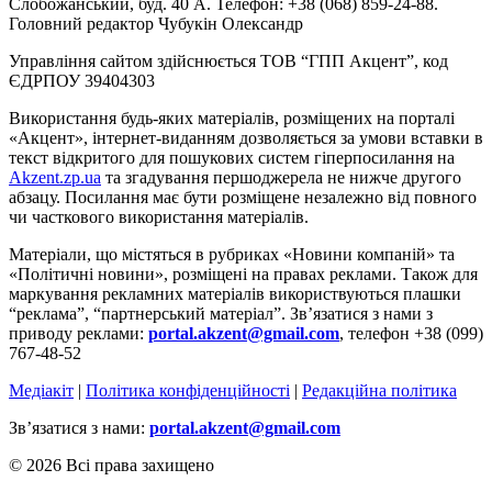
Слобожанський, буд. 40 А. Телефон: +38 (068) 859-24-88.
Головний редактор Чубукін Олександр
Управління сайтом здійснюється ТОВ “ГПП Акцент”, код
ЄДРПОУ 39404303
Використання будь-яких матеріалів, розміщених на порталі
«Акцент», інтернет-виданням дозволяється за умови вставки в
текст відкритого для пошукових систем гіперпосилання на
Akzent.zp.ua
та згадування першоджерела не нижче другого
абзацу. Посилання має бути розміщене незалежно від повного
чи часткового використання матеріалів.
Матеріали, що містяться в рубриках «Новини компаній» та
«Політичні новини», розміщені на правах реклами. Також для
маркування рекламних матеріалів використвуються плашки
“реклама”, “партнерський матеріал”. Зв’язатися з нами з
приводу реклами:
portal.akzent@gmail.com
, телефон +38 (099)
767-48-52
Медіакіт
|
Політика конфіденційності
|
Редакційна політика
Зв’язатися з нами:
portal.akzent@gmail.com
© 2026 Всі права захищено