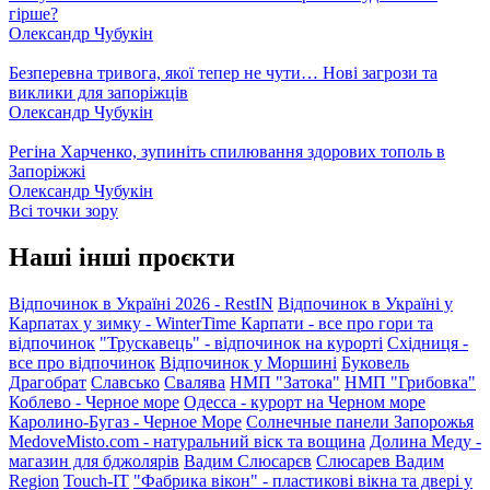
гірше?
Олександр Чубукін
Безперевна тривога, якої тепер не чути… Нові загрози та
виклики для запоріжців
Олександр Чубукін
Регіна Харченко, зупиніть спилювання здорових тополь в
Запоріжжі
Олександр Чубукін
Всі точки зору
Наші інші проєкти
Відпочинок в Україні 2026 - RestIN
Відпочинок в Україні у
Карпатах у зимку - WinterTime
Карпати - все про гори та
відпочинок
"Трускавець" - відпочинок на курорті
Східниця -
все про відпочинок
Відпочинок у Моршині
Буковель
Драгобрат
Славсько
Свалява
НМП "Затока"
НМП "Грибовка"
Коблево - Черное море
Одесса - курорт на Черном море
Каролино-Бугаз - Черное Море
Солнечные панели Запорожья
MedoveMisto.com - натуральний віск та вощина
Долина Меду -
магазин для бджолярів
Вадим Слюсарєв
Слюсарев Вадим
Region
Touch-IT
"Фабрика вікон" - пластикові вікна та двері у