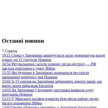
Останні новини
7 Серпня
19:11
Спека у Запоріжжі закінчується: коли температура впаде
одразу на 12 градусів
Новини
16:54
Рятувальники гасили пожежу після обстрілу — РФ
завдала повторного удару
Війна
15:55
Які будинки в Запоріжжі залишаться без світла
наприкінці робочого дня
Новини
15:02
Із 15 серпня на Запоріжжі заборонять ловити раків: що
варто знати рибалкам
Екологія
14:03
На Запоріжжі у відомому ресторані виявили купу
порушень
Новини
13:15
У Марганці росіяни вдарили біля місця набору води:
багато поранених
Війна
13:02
Окрім «Пакунка школяра»: у Запоріжжі багатодітні