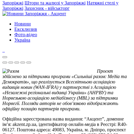
Запоріжжі
Штори та жалюзі у Запоріжжі
Натяжні стелі у
Запоріжжі
Захисник - військторг
Новини
Ексклюзив
Фото-відео
Україна
Проєкт
здійснено за підтримки програми «Сильніші разом: Медіа та
Демократія», що реалізується Всесвітньою асоціацією
видавців новин (WAN-IFRA) у партнерстві з Асоціацією
«Незалежні регіональні видавці України» (АНРВУ) та
Норвезькою асоціацією медіабізнесу (MBL) за підтримки
Норвегії. Погляди авторів не обов’язково відображають
офіційну позицію партнерів програми.
Офіційна зареєстрована назва видання: “Акцент”, доменне
ім’я: akzent.zp.ua, ідентифікатор онлайн-медіа в Реєстрі: R40-
06127. Поштова адреса: 49083, Україна, м. Дніпро, проспект