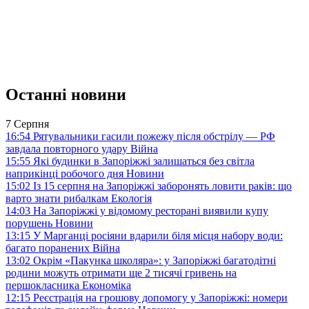
Останні новини
7 Серпня
16:54
Рятувальники гасили пожежу після обстрілу — РФ
завдала повторного удару
Війна
15:55
Які будинки в Запоріжжі залишаться без світла
наприкінці робочого дня
Новини
15:02
Із 15 серпня на Запоріжжі заборонять ловити раків: що
варто знати рибалкам
Екологія
14:03
На Запоріжжі у відомому ресторані виявили купу
порушень
Новини
13:15
У Марганці росіяни вдарили біля місця набору води:
багато поранених
Війна
13:02
Окрім «Пакунка школяра»: у Запоріжжі багатодітні
родини можуть отримати ще 2 тисячі гривень на
першокласника
Економіка
12:15
Реєстрація на грошову допомогу у Запоріжжі: номери