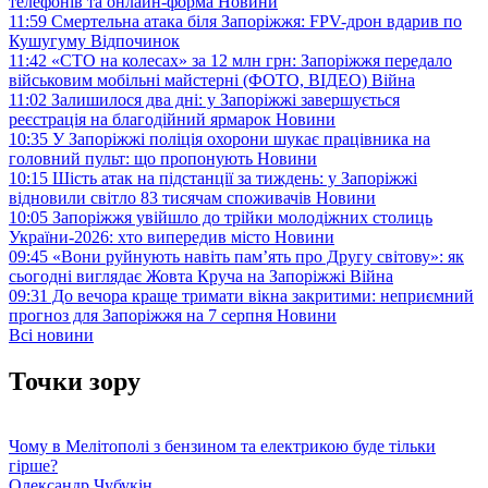
телефонів та онлайн-форма
Новини
11:59
Смертельна атака біля Запоріжжя: FPV-дрон вдарив по
Кушугуму
Відпочинок
11:42
«СТО на колесах» за 12 млн грн: Запоріжжя передало
військовим мобільні майстерні (ФОТО, ВІДЕО)
Війна
11:02
Залишилося два дні: у Запоріжжі завершується
реєстрація на благодійний ярмарок
Новини
10:35
У Запоріжжі поліція охорони шукає працівника на
головний пульт: що пропонують
Новини
10:15
Шість атак на підстанції за тиждень: у Запоріжжі
відновили світло 83 тисячам споживачів
Новини
10:05
Запоріжжя увійшло до трійки молодіжних столиць
України-2026: хто випередив місто
Новини
09:45
«Вони руйнують навіть пам’ять про Другу світову»: як
сьогодні виглядає Жовта Круча на Запоріжжі
Війна
09:31
До вечора краще тримати вікна закритими: неприємний
прогноз для Запоріжжя на 7 серпня
Новини
Всі новини
Точки зору
Чому в Мелітополі з бензином та електрикою буде тільки
гірше?
Олександр Чубукін