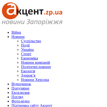
Війна
Новини
Суспільство
Події
Україна
Спорт
Економіка
Новини компаній
Політичні новини
Екологія
Здоров’я
Новини Херсона
Відпочинок
Популярне
Ексклюзив
Погляд
Фото-відео
Підтримка сайту Акцент