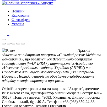
Новини
Ексклюзив
Фото-відео
Україна
Проєкт
здійснено за підтримки програми «Сильніші разом: Медіа та
Демократія», що реалізується Всесвітньою асоціацією
видавців новин (WAN-IFRA) у партнерстві з Асоціацією
«Незалежні регіональні видавці України» (АНРВУ) та
Норвезькою асоціацією медіабізнесу (MBL) за підтримки
Норвегії. Погляди авторів не обов’язково відображають
офіційну позицію партнерів програми.
Офіційна зареєстрована назва видання: “Акцент”, доменне
ім’я: akzent.zp.ua, ідентифікатор онлайн-медіа в Реєстрі: R40-
06127. Поштова адреса: 49083, Україна, м. Дніпро, проспект
Слобожанський, буд. 40 А. Телефон: +38 (068) 859-24-88.
Головний редактор Чубукін Олександр