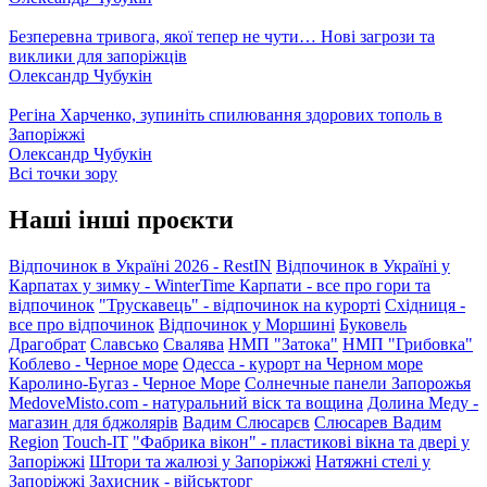
Безперевна тривога, якої тепер не чути… Нові загрози та
виклики для запоріжців
Олександр Чубукін
Регіна Харченко, зупиніть спилювання здорових тополь в
Запоріжжі
Олександр Чубукін
Всі точки зору
Наші інші проєкти
Відпочинок в Україні 2026 - RestIN
Відпочинок в Україні у
Карпатах у зимку - WinterTime
Карпати - все про гори та
відпочинок
"Трускавець" - відпочинок на курорті
Східниця -
все про відпочинок
Відпочинок у Моршині
Буковель
Драгобрат
Славсько
Свалява
НМП "Затока"
НМП "Грибовка"
Коблево - Черное море
Одесса - курорт на Черном море
Каролино-Бугаз - Черное Море
Солнечные панели Запорожья
MedoveMisto.com - натуральний віск та вощина
Долина Меду -
магазин для бджолярів
Вадим Слюсарєв
Слюсарев Вадим
Region
Touch-IT
"Фабрика вікон" - пластикові вікна та двері у
Запоріжжі
Штори та жалюзі у Запоріжжі
Натяжні стелі у
Запоріжжі
Захисник - військторг