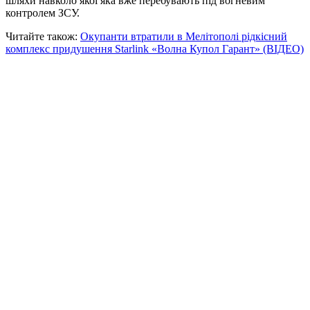
шляхи навколо якої яка вже перебувають під вогневим
контролем ЗСУ.
Читайте також:
Окупанти втратили в Мелітополі рідкісний
комплекс придушення Starlink «Волна Купол Гарант» (ВІДЕО)