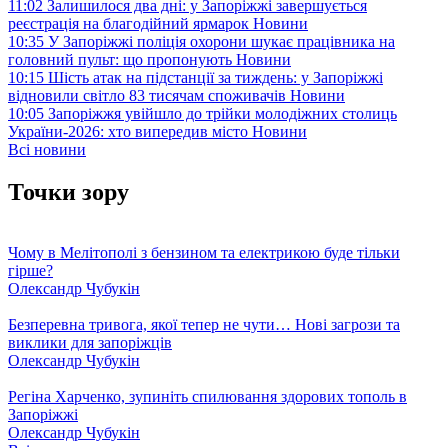
11:02
Залишилося два дні: у Запоріжжі завершується
реєстрація на благодійний ярмарок
Новини
10:35
У Запоріжжі поліція охорони шукає працівника на
головний пульт: що пропонують
Новини
10:15
Шість атак на підстанції за тиждень: у Запоріжжі
відновили світло 83 тисячам споживачів
Новини
10:05
Запоріжжя увійшло до трійки молодіжних столиць
України-2026: хто випередив місто
Новини
Всі новини
Точки зору
Чому в Мелітополі з бензином та електрикою буде тільки
гірше?
Олександр Чубукін
Безперевна тривога, якої тепер не чути… Нові загрози та
виклики для запоріжців
Олександр Чубукін
Регіна Харченко, зупиніть спилювання здорових тополь в
Запоріжжі
Олександр Чубукін