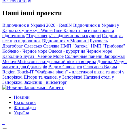
Всі точки зору
Наші інші проєкти
Відпочинок в Україні 2026 - RestIN
Відпочинок в Україні у
Карпатах у зимку - WinterTime
Карпати - все про гори та
відпочинок
"Трускавець" - відпочинок на курорті
Східниця -
все про відпочинок
Відпочинок у Моршині
Буковель
Драгобрат
Славсько
Свалява
НМП "Затока"
НМП "Грибовка"
Коблево - Черное море
Одесса - курорт на Черном море
Каролино-Бугаз - Черное Море
Солнечные панели Запорожья
MedoveMisto.com - натуральний віск та вощина
Долина Меду -
магазин для бджолярів
Вадим Слюсарєв
Слюсарев Вадим
Region
Touch-IT
"Фабрика вікон" - пластикові вікна та двері у
Запоріжжі
Штори та жалюзі у Запоріжжі
Натяжні стелі у
Запоріжжі
Захисник - військторг
Новини
Ексклюзив
Фото-відео
Україна