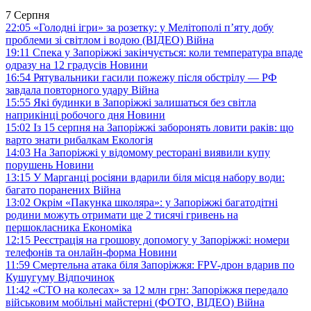
7 Серпня
22:05
«Голодні ігри» за розетку: у Мелітополі п’яту добу
проблеми зі світлом і водою (ВІДЕО)
Війна
19:11
Спека у Запоріжжі закінчується: коли температура впаде
одразу на 12 градусів
Новини
16:54
Рятувальники гасили пожежу після обстрілу — РФ
завдала повторного удару
Війна
15:55
Які будинки в Запоріжжі залишаться без світла
наприкінці робочого дня
Новини
15:02
Із 15 серпня на Запоріжжі заборонять ловити раків: що
варто знати рибалкам
Екологія
14:03
На Запоріжжі у відомому ресторані виявили купу
порушень
Новини
13:15
У Марганці росіяни вдарили біля місця набору води:
багато поранених
Війна
13:02
Окрім «Пакунка школяра»: у Запоріжжі багатодітні
родини можуть отримати ще 2 тисячі гривень на
першокласника
Економіка
12:15
Реєстрація на грошову допомогу у Запоріжжі: номери
телефонів та онлайн-форма
Новини
11:59
Смертельна атака біля Запоріжжя: FPV-дрон вдарив по
Кушугуму
Відпочинок
11:42
«СТО на колесах» за 12 млн грн: Запоріжжя передало
військовим мобільні майстерні (ФОТО, ВІДЕО)
Війна