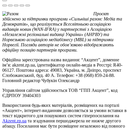
Проєкт
здійснено за підтримки програми «Сильніші разом: Медіа та
Демократія», що реалізується Всесвітньою асоціацією
видавців новин (WAN-IFRA) у партнерстві з Асоціацією
«Незалежні регіональні видавці України» (АНРВУ) та
Норвезькою асоціацією медіабізнесу (MBL) за підтримки
Норвегії. Погляди авторів не обов’язково відображають
офіційну позицію партнерів програми.
Офіційна зареєстрована назва видання: “Акцент”, доменне
ім’я: akzent.zp.ua, ідентифікатор онлайн-медіа в Реєстрі: R40-
06127. Поштова адреса: 49083, Україна, м. Дніпро, проспект
Слобожанський, буд. 40 А. Телефон: +38 (068) 859-24-88.
Головний редактор Чубукін Олександр
Управління сайтом здійснюється ТОВ “ГПП Акцент”, код
ЄДРПОУ 39404303
Використання будь-яких матеріалів, розміщених на порталі
«Акцент», інтернет-виданням дозволяється за умови вставки в
текст відкритого для пошукових систем гіперпосилання на
Akzent.zp.ua
та згадування першоджерела не нижче другого
абзацу. Посилання має бути розміщене незалежно від повного