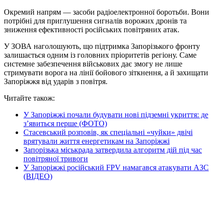
Окремий напрям — засоби радіоелектронної боротьби. Вони
потрібні для приглушення сигналів ворожих дронів та
зниження ефективності російських повітряних атак.
У ЗОВА наголошують, що підтримка Запорізького фронту
залишається одним із головних пріоритетів регіону. Саме
системне забезпечення військових дає змогу не лише
стримувати ворога на лінії бойового зіткнення, а й захищати
Запоріжжя від ударів з повітря.
Читайте також:
У Запоріжжі почали будувати нові підземні укриття: де
з’явиться перше (ФОТО)
Стасевський розповів, як спеціальні «чуйки» двічі
врятували життя енергетикам на Запоріжжі
Запорізька міськрада затвердила алгоритм дій під час
повітряної тривоги
У Запоріжжі російський FPV намагався атакувати АЗС
(ВІДЕО)