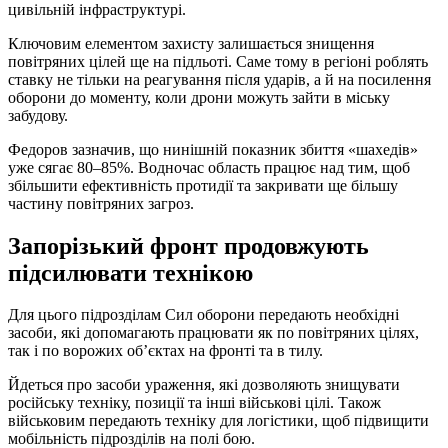
цивільній інфраструктурі.
Ключовим елементом захисту залишається знищення
повітряних цілей ще на підльоті. Саме тому в регіоні роблять
ставку не тільки на реагування після ударів, а й на посилення
оборони до моменту, коли дрони можуть зайти в міську
забудову.
Федоров зазначив, що нинішній показник збиття «шахедів»
уже сягає 80–85%. Водночас область працює над тим, щоб
збільшити ефективність протидії та закривати ще більшу
частину повітряних загроз.
Запорізький фронт продовжують
підсилювати технікою
Для цього підрозділам Сил оборони передають необхідні
засоби, які допомагають працювати як по повітряних цілях,
так і по ворожих об’єктах на фронті та в тилу.
Йдеться про засоби ураження, які дозволяють знищувати
російську техніку, позиції та інші військові цілі. Також
військовим передають техніку для логістики, щоб підвищити
мобільність підрозділів на полі бою.