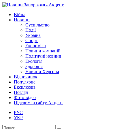
Війна
Новини
Суспільство
Події
Україна
Спорт
Економіка
Новини компаній
Політичні новини
Екологія
Здоров’я
Новини Херсона
Відпочинок
Популярне
Ексклюзив
Погляд
Фото-відео
Підтримка сайту Акцент
РУС
УКР