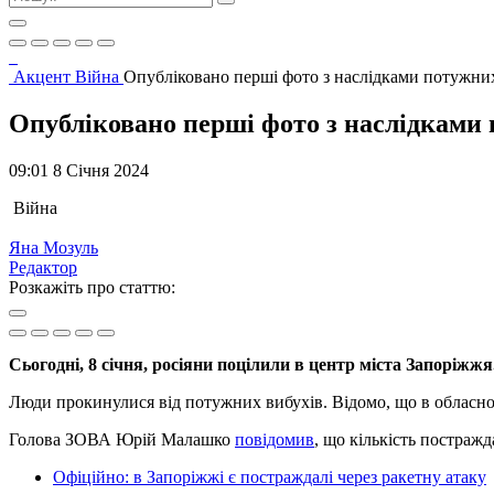
Акцент
Війна
Опубліковано перші фото з наслідками потужних
Опубліковано перші фото з наслідками 
09:01 8 Січня 2024
Війна
Яна Мозуль
Редактор
Розкажіть про статтю:
Сьогодні, 8 січня, росіяни поцілили в центр міста Запоріжжя
Люди прокинулися від потужних вибухів. Відомо, що в обласному
Голова ЗОВА Юрій Малашко
повідомив
, що кількість постражд
Офіційно: в Запоріжжі є постраждалі через ракетну атаку