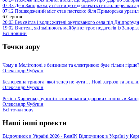
07:33
Де в Запоріжжі у п’ятницю відключать світло: переліки ад
07:12
Пошкоджений міст став пасткою: біля Приморська урази
6 Серпня
20:03
Без світла і води: жителі окупованого села під Дніпрору
19:02
Вчителі, які змінюють майбутнє: троє педагогів із Запор
Всі новини
Точки зору
Чому в Мелітополі з бензином та електрикою буде тільки гірше
Олександр Чубукін
Безперевна тривога, якої тепер не чути… Нові загрози та викли
Олександр Чубукін
Регіна Харченко, зупиніть спилювання здорових тополь в Запо
Олександр Чубукін
Всі точки зору
Наші інші проєкти
Відпочинок в Україні 2026 - RestIN
Відпочинок в Україні у Кар