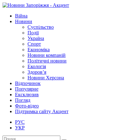
Війна
Новини
Суспільство
Події
Україна
Спорт
Економіка
Новини компаній
Політичні новини
Екологія
Здоров’я
Новини Херсона
Відпочинок
Популярне
Ексклюзив
Погляд
Фото-відео
Підтримка сайту Акцент
РУС
УКР