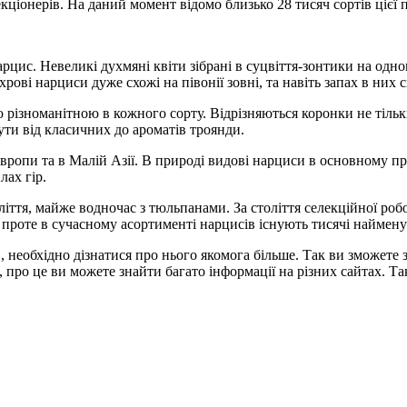
кціонерів. На даний момент відомо близько 28 тисяч сортів цієї
цис. Невеликі духмяні квіти зібрані в суцвіття-зонтики на одном
хрові нарциси дуже схожі на півонії зовні, та навіть запах в них
ю різноманітною в кожного сорту. Відрізняються коронки не тіль
ути від класичних до ароматів троянди.
і Європи та в Малій Азії. В природі видові нарциси в основному
илах гір.
ліття, майже водночас з тюльпанами. За століття селекційної робо
, проте в сучасному асортименті нарцисів існують тисячі наймен
, необхідно дізнатися про нього якомога більше. Так ви зможете
 про це ви можете знайти багато інформації на різних сайтах. Та