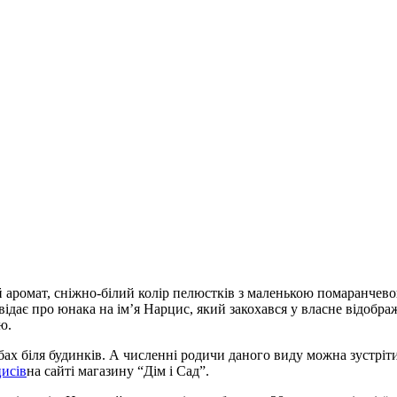
й аромат, сніжно-білий колір пелюстків з маленькою помаранчевою
овідає про юнака на ім’я Нарцис, який закохався у власне відобр
ою.
ах біля будинків. А численні родичи даного виду можна зустріт
исів
на сайті магазину “Дім і Сад”.