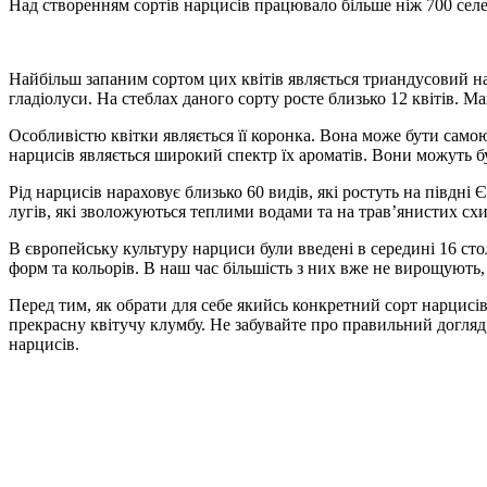
Над створенням сортів нарцисів працювало більше ніж 700 селе
Найбільш запаним сортом цих квітів являється триандусовий нар
гладіолуси. На стеблах даного сорту росте близько 12 квітів. Ма
Особливістю квітки являється її коронка. Вона може бути само
нарцисів являється широкий спектр їх ароматів. Вони можуть б
Рід нарцисів нараховує близько 60 видів, які ростуть на півдн
лугів, які зволожуються теплими водами та на трав’янистих сх
В європейську культуру нарциси були введені в середині 16 сто
форм та кольорів. В наш час більшість з них вже не вирощують
Перед тим, як обрати для себе якийсь конкретний сорт нарцисів
прекрасну квітучу клумбу. Не забувайте про правильний догляд,
нарцисів.