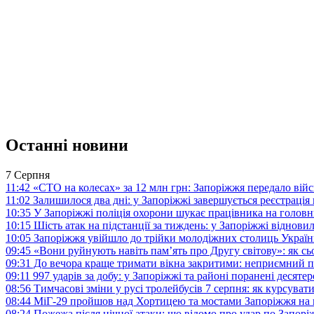
Останні новини
7 Серпня
11:42
«СТО на колесах» за 12 млн грн: Запоріжжя передало ві
11:02
Залишилося два дні: у Запоріжжі завершується реєстрація
10:35
У Запоріжжі поліція охорони шукає працівника на голов
10:15
Шість атак на підстанції за тиждень: у Запоріжжі віднови
10:05
Запоріжжя увійшло до трійки молодіжних столиць Україн
09:45
«Вони руйнують навіть пам’ять про Другу світову»: як с
09:31
До вечора краще тримати вікна закритими: неприємний п
09:11
997 ударів за добу: у Запоріжжі та районі поранені десят
08:56
Тимчасові зміни у русі тролейбусів 7 серпня: як курсува
08:44
МіГ-29 пройшов над Хортицею та мостами Запоріжжя на 
08:24
Пожежа після нічної атаки: що відомо про удар по Запо