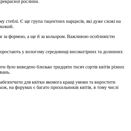
 прекрасної рослини.
у стеблі. Є ще група тацентних нарцисів, які дуже схожі на
 схожий.
ки за формою, а ще й за кольором. Важливою особливістю
 проростають у вологому середовищі високогірних та долинних
ти було виведено близько тридцяти тисяч сортів квітів різних
увань.
 забезпечити для квітки якомога кращі умови та виростити
кож, на форумах є багато прихильників квітів, в тому числі