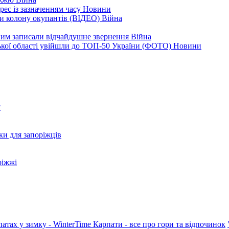
рес із зазначенням часу
Новини
ли колону окупантів (ВІДЕО)
Війна
дним записали відчайдушне звернення
Війна
ізької області увійшли до ТОП-50 України (ФОТО)
Новини
?
ки для запоріжців
ріжжі
патах у зимку - WinterTime
Карпати - все про гори та відпочинок