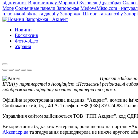
відпочинок
Відпочинок у Моршині
Буковель
Драгобрат
Славсь
Море
Солнечные панели Запорожья
MedoveMisto.com - натурал
пластикові вікна та двері у Запоріжжі
Штори та жалюзі у Запор
Новини
Ексклюзив
Фото-відео
Україна
Проєкт здійснено
IFRA) у партнерстві з Асоціацією «Незалежні регіональні видав
відображають офіційну позицію партнерів програми.
Офіційна зареєстрована назва видання: “Акцент”, доменне ім’я: 
Слобожанський, буд. 40 А. Телефон: +38 (068) 859-24-88. Голо
Управління сайтом здійснюється ТОВ “ГПП Акцент”, код ЄД
Використання будь-яких матеріалів, розміщених на порталі «Ак
Akzent.zp.ua
та згадування першоджерела не нижче другого абза