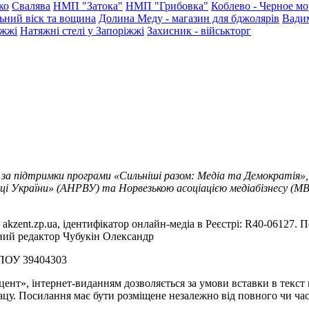
ко
Свалява
НМП "Затока"
НМП "Грибовка"
Коблево - Черное мо
ьний віск та вощина
Долина Меду - магазин для бджолярів
Вади
іжжі
Натяжні стелі у Запоріжжі
Захисник - військторг
 за підтримки програми «Сильніші разом: Медіа та Демократія»,
ці України» (АНРВУ) та Норвезькою асоціацією медіабізнесу (MBL
akzent.zp.ua, ідентифікатор онлайн-медіа в Реєстрі: R40-06127. П
вний редактор Чубукін Олександр
РПОУ 39404303
цент», інтернет-виданням дозволяється за умови вставки в текс
цу. Посилання має бути розміщене незалежно від повного чи час