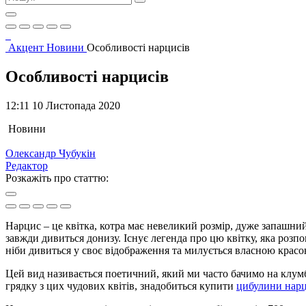
Акцент
Новини
Особливості нарцисів
Особливості нарцисів
12:11 10 Листопада 2020
Новини
Олександр Чубукін
Редактор
Розкажіть про статтю:
Нарцис – це квітка, котра має невеликий розмір, дуже запашни
завжди дивиться донизу. Існує легенда про цю квітку, яка розп
ніби дивиться у своє відображення та милується власною крас
Цей вид називається поетичний, який ми часто бачимо на клумб
грядку з цих чудових квітів, знадобиться купити
цибулини нарц