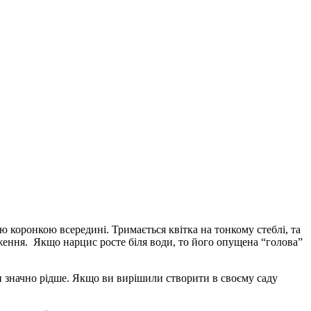
 коронкою всередині. Тримається квітка на тонкому стеблі, та
аження. Якщо нарцис росте біля води, то його опущена “голова”
и значно рідше. Якщо ви вирішили створити в своєму саду