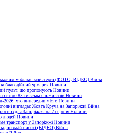
йськовим мобільні майстерні (ФОТО, ВІДЕО)
Війна
 на благодійний ярмарок
Новини
ний пульт: що пропонують
Новини
ли світло 83 тисячам споживачів
Новини
и-2026: хто випередив місто
Новини
ьогодні виглядає Жовта Круча на Запоріжжі
Війна
рогноз для Запоріжжя на 7 серпня
Новини
еро людей
Новини
тиме транспорт у Запоріжжі
Новини
наднизькій висоті (ВІДЕО)
Війна
ріжжю
Війна