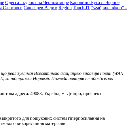
ре
Одесса - курорт на Черном море
Каролино-Бугаз - Черное
м Слюсарєв
Слюсарев Вадим
Region
Touch-IT
"Фабрика вікон" -
 що реалізується Всесвітньою асоціацією видавців новин (WAN-
) за підтримки Норвегії. Погляди авторів не обов’язково
оштова адреса: 49083, Україна, м. Дніпро, проспект
т відкритого для пошукових систем гіперпосилання на
ткового використання матеріалів.