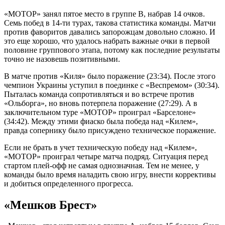
«МОТОР» занял пятое место в группе B, набрав 14 очков.
Семь побед в 14-ти турах, такова статистика команды. Матчи
против фаворитов давались запорожцам довольно сложно. И
это еще хорошо, что удалось набрать важные очки в первой
половине группового этапа, потому как последние результаты
точно не назовешь позитивными.
В матче против «Киля» было поражение (23:34). После этого
чемпион Украины уступил в поединке с «Веспремом» (30:34).
Пыталась команда сопротивляться и во встрече против
«Ольборга», но вновь потерпела поражение (27:29). А в
заключительном туре «МОТОР» проиграл «Барселоне»
(34:42). Между этими фиаско была победа над «Килем»,
правда сопернику было присуждено техническое поражение.
Если не брать в учет техническую победу над «Килем»,
«МОТОР» проиграл четыре матча подряд. Ситуация перед
стартом плей-офф не самая однозначная. Тем не менее, у
команды было время наладить свою игру, внести коррективы
и добиться определенного прогресса.
«Мешков Брест»