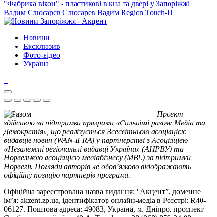
"Фабрика вікон" - пластикові вікна та двері у Запоріжжі
Вадим Слюсарєв
Слюсарев Вадим
Region
Touch-IT
Новини
Ексклюзив
Фото-відео
Україна
Проєкт
здійснено за підтримки програми «Сильніші разом: Медіа та
Демократія», що реалізується Всесвітньою асоціацією
видавців новин (WAN-IFRA) у партнерстві з Асоціацією
«Незалежні регіональні видавці України» (АНРВУ) та
Норвезькою асоціацією медіабізнесу (MBL) за підтримки
Норвегії. Погляди авторів не обов’язково відображають
офіційну позицію партнерів програми.
Офіційна зареєстрована назва видання: “Акцент”, доменне
ім’я: akzent.zp.ua, ідентифікатор онлайн-медіа в Реєстрі: R40-
06127. Поштова адреса: 49083, Україна, м. Дніпро, проспект