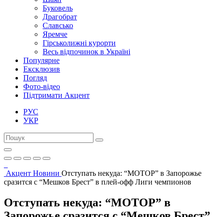
Буковель
Драгобрат
Славсько
Яремче
Гірськолижні курорти
Весь відпочинок в Україні
Популярне
Ексклюзив
Погляд
Фото-відео
Підтримати Акцент
РУС
УКР
Акцент
Новини
Отступать некуда: “МОТОР” в Запорожье
сразится с “Мешков Брест” в плей-офф Лиги чемпионов
Отступать некуда: “МОТОР” в
Запорожье сразится с “Мешков Брест”