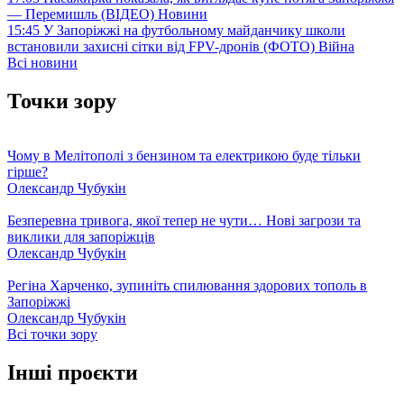
— Перемишль (ВІДЕО)
Новини
15:45
У Запоріжжі на футбольному майданчику школи
встановили захисні сітки від FPV-дронів (ФОТО)
Війна
Всі новини
Точки зору
Чому в Мелітополі з бензином та електрикою буде тільки
гірше?
Олександр Чубукін
Безперевна тривога, якої тепер не чути… Нові загрози та
виклики для запоріжців
Олександр Чубукін
Регіна Харченко, зупиніть спилювання здорових тополь в
Запоріжжі
Олександр Чубукін
Всі точки зору
Інші проєкти