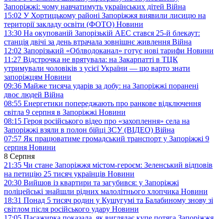
Запоріжжі: чому навчатимуть українських дітей
Війна
15:02
У Хортицькому районі Запоріжжя виявили лисицю на
території закладу освіти (ФОТО)
Новини
13:30
На окупованій Запорізькій АЕС стався 25-й блекаут:
станція двічі за день втрачала зовнішнє живлення
Війна
12:02
Запорізький «Облводоканал» готує нові тарифи
Новини
11:27
Відстрочка не врятувала: на Закарпатті в ТЦК
утримували чоловіків з усієї України — що варто знати
запоріжцям
Новини
09:36
Майже тисяча ударів за добу: на Запоріжжі поранені
двоє людей
Війна
08:55
Енергетики попереджають про ранкове відключення
світла 9 серпня в Запоріжжі
Новини
08:15
Героя російського відео про «захоплення» села на
Запоріжжі взяли в полон бійці ЗСУ (ВІДЕО)
Війна
07:57
Як працюватиме громадський транспорт у Запоріжжі 9
серпня
Новини
8 Серпня
21:35
Чи стане Запоріжжя містом-героєм: Зеленський відповів
на петицію 25 тисяч українців
Новини
20:30
Вийшов із квартири та загубився: у Запоріжжі
поліцейські знайшли рідних малолітнього хлопчика
Новини
18:31
Понад 5 тисяч родин у Кушугумі та Балабиному знову зі
світлом після російського удару
Новини
17:05
Пасажирка показала, як виглядає купе потяга Запоріжжя