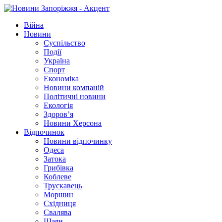
Війна
Новини
Суспільство
Події
Україна
Спорт
Економіка
Новини компаній
Політичні новини
Екологія
Здоров’я
Новини Херсона
Відпочинок
Новини відпочинку
Одеса
Затока
Грибівка
Коблеве
Трускавець
Моршин
Східниця
Свалява
Шаян