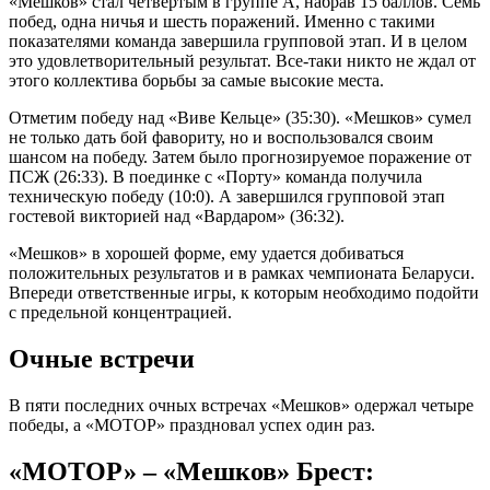
«Мешков» стал четвертым в группе A, набрав 15 баллов. Семь
побед, одна ничья и шесть поражений. Именно с такими
показателями команда завершила групповой этап. И в целом
это удовлетворительный результат. Все-таки никто не ждал от
этого коллектива борьбы за самые высокие места.
Отметим победу над «Виве Кельце» (35:30). «Мешков» сумел
не только дать бой фавориту, но и воспользовался своим
шансом на победу. Затем было прогнозируемое поражение от
ПСЖ (26:33). В поединке с «Порту» команда получила
техническую победу (10:0). А завершился групповой этап
гостевой викторией над «Вардаром» (36:32).
«Мешков» в хорошей форме, ему удается добиваться
положительных результатов и в рамках чемпионата Беларуси.
Впереди ответственные игры, к которым необходимо подойти
с предельной концентрацией.
Очные встречи
В пяти последних очных встречах «Мешков» одержал четыре
победы, а «МОТОР» праздновал успех один раз.
«МОТОР»
–
«Мешков» Брест: