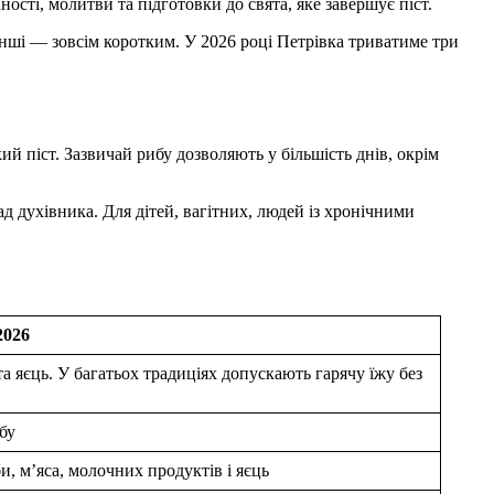
ності, молитви та підготовки до свята, яке завершує піст.
 інші — зовсім коротким. У 2026 році Петрівка триватиме три
й піст. Зазвичай рибу дозволяють у більшість днів, окрім
д духівника. Для дітей, вагітних, людей із хронічними
2026
та яєць. У багатьох традиціях допускають гарячу їжу без
бу
и, м’яса, молочних продуктів і яєць