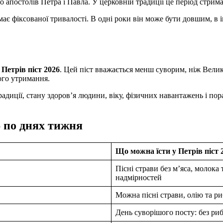
о апостолів Петра і Павла. У церковній традиції це період стрима
 має фіксованої тривалості. В одні роки він може бути довшим, в
 Петрів піст 2026
. Цей піст вважається менш суворим, ніж Велики
ого утримання.
адиції, стану здоров’я людини, віку, фізичних навантажень і пора
6 по днях тижня
Що можна їсти у Петрів піст 
Пісні страви без м’яса, молока 
надмірностей
Можна пісні страви, олію та ри
День суворішого посту: без риб