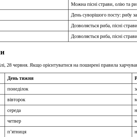
Можна пісні страви, олію та ри
День суворішого посту: рибу з
Дозволяється риба, пісні страви
Дозволяється риба, пісні страви
ми
ділі, 28 червня. Якщо орієнтуватися на поширені правила харчува
День тижня
понеділок
з
вівторок
середа
четвер
п’ятниця