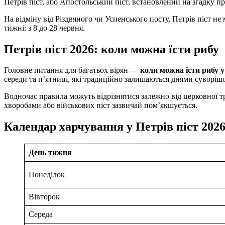
Петрів піст, або Апостольський піст, встановлений на згадку пр
На відміну від Різдвяного чи Успенського посту, Петрів піст не
тижні: з 8 до 28 червня.
Петрів піст 2026: коли можна їсти рибу
Головне питання для багатьох вірян —
коли можна їсти рибу у
середи та п’ятниці, які традиційно залишаються днями суворіш
Водночас правила можуть відрізнятися залежно від церковної тр
хворобами або військових піст зазвичай пом’якшується.
Календар харчування у Петрів піст 202
День тижня
Понеділок
Вівторок
Середа