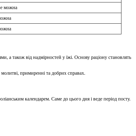
не можна
можна
можна
ми, а також від надмірностей у їжі. Основу раціону становлять
, молитві, примиренні та добрих справах.
оюліанським календарем. Саме до цього дня і веде період посту.