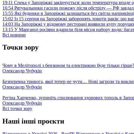
19:11
Спека у Запоріжжі закінчується: коли температура впаде о
16:54
Рятувальники гасили пожежу після обстрілу — РФ завдал
15:55
Які будинки в Запоріжжі залишаться без світла наприкінц
15:02
Із 15 серпня на Запоріжжі заборонять ловити раків: що в
14:03
На Запоріжжі у відомому ресторані виявили купу поруш
13:15
У Марганці росіяни вдарили біля місця набору води: баг
Всі новини
Точки зору
Чому в Мелітополі з бензином та електрикою буде тільки гірше
Олександр Чубукін
Безперевна тривога, якої тепер не чути… Нові загрози та викли
Олександр Чубукін
Регіна Харченко, зупиніть спилювання здорових тополь в Запо
Олександр Чубукін
Всі точки зору
Наші інші проєкти
Відпочинок в Україні 2026 - RestIN
Відпочинок в Україні у Кар