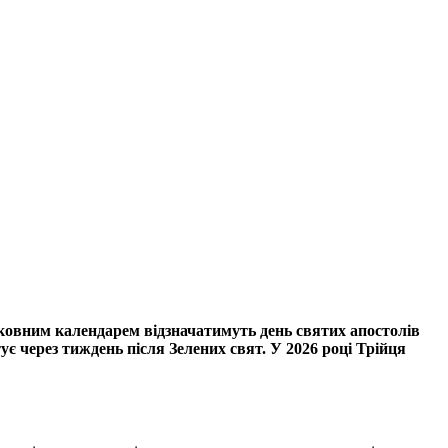
ерковним календарем відзначатимуть день святих апостолів
є через тиждень після Зелених свят. У 2026 році Трійця