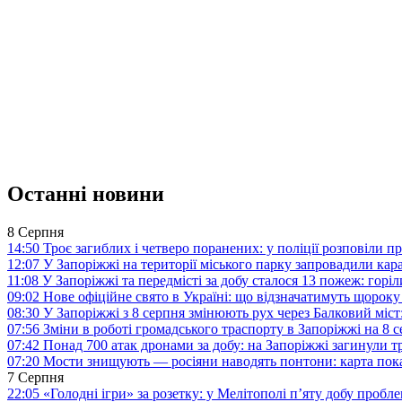
Останні новини
8 Серпня
14:50
Троє загиблих і четверо поранених: у поліції розповіли п
12:07
У Запоріжжі на території міського парку запровадили ка
11:08
У Запоріжжі та передмісті за добу сталося 13 пожеж: горі
09:02
Нове офіційне свято в Україні: що відзначатимуть щороку
08:30
У Запоріжжі з 8 серпня змінюють рух через Балковий міст:
07:56
Зміни в роботі громадського траспорту в Запоріжжі на 8 
07:42
Понад 700 атак дронами за добу: на Запоріжжі загинули 
07:20
Мости знищують — росіяни наводять понтони: карта пока
7 Серпня
22:05
«Голодні ігри» за розетку: у Мелітополі п’яту добу пробл