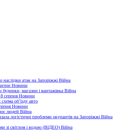
ро наслідки атак на Запоріжжі
Війна
рантин
Новини
ли будинки, магазин і вантажівка
Війна
 8 серпня
Новини
 схема об’їзду
авто
серпня
Новини
троє людей
Війна
зала логістичні проблеми окупантів на Запоріжжі
Війна
еми зі світлом і водою (ВІДЕО)
Війна