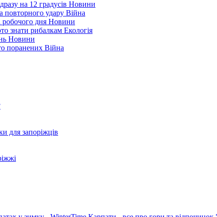
дразу на 12 градусів
Новини
а повторного удару
Війна
і робочого дня
Новини
арто знати рибалкам
Екологія
ень
Новини
ато поранених
Війна
?
ки для запоріжців
ріжжі
патах у зимку - WinterTime
Карпати - все про гори та відпочинок