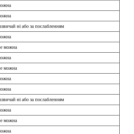
можна
можна
азвичай ні або за послабленням
можна
не можна
можна
не можна
можна
можна
азвичай ні або за послабленням
можна
не можна
можна