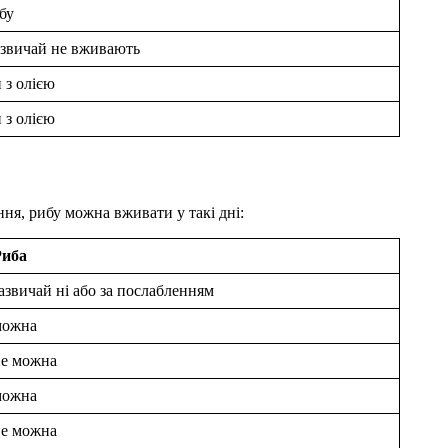
бу
азвичай не вживають
 з олією
 з олією
ння, рибу можна вживати у такі дні:
Риба
азвичай ні або за послабленням
можна
не можна
можна
не можна