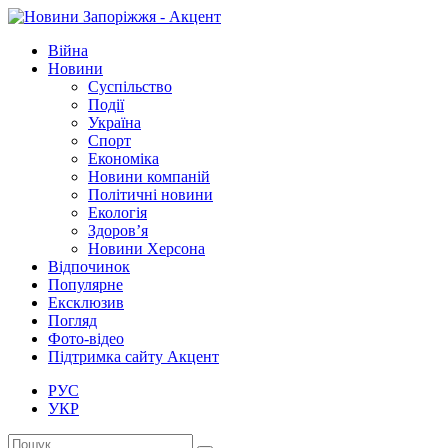
Війна
Новини
Суспільство
Події
Україна
Спорт
Економіка
Новини компаній
Політичні новини
Екологія
Здоров’я
Новини Херсона
Відпочинок
Популярне
Ексклюзив
Погляд
Фото-відео
Підтримка сайту Акцент
РУС
УКР