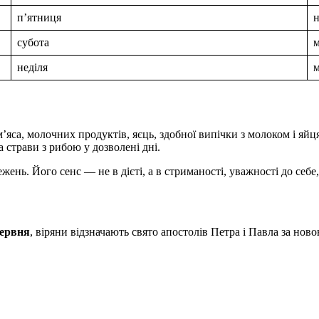
п’ятниця
субота
неділя
яса, молочних продуктів, яєць, здобної випічки з молоком і яйця
та страви з рибою у дозволені дні.
ень. Його сенс — не в дієті, а в стриманості, уважності до себе
червня
, віряни відзначають свято апостолів Петра і Павла за нов