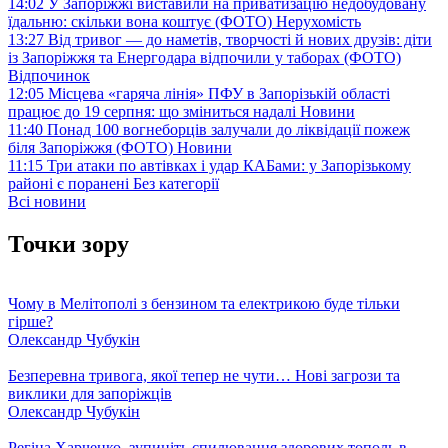
14:02
У Запоріжжі виставили на приватизацію недобудовану
їдальню: скільки вона коштує (ФОТО)
Нерухомість
13:27
Від тривог — до наметів, творчості й нових друзів: діти
із Запоріжжя та Енергодара відпочили у таборах (ФОТО)
Відпочинок
12:05
Місцева «гаряча лінія» ПФУ в Запорізькій області
працює до 19 серпня: що зміниться надалі
Новини
11:40
Понад 100 вогнеборців залучали до ліквідації пожеж
біля Запоріжжя (ФОТО)
Новини
11:15
Три атаки по автівках і удар КАБами: у Запорізькому
районі є поранені
Без категорії
Всі новини
Точки зору
Чому в Мелітополі з бензином та електрикою буде тільки
гірше?
Олександр Чубукін
Безперевна тривога, якої тепер не чути… Нові загрози та
виклики для запоріжців
Олександр Чубукін
Регіна Харченко, зупиніть спилювання здорових тополь в