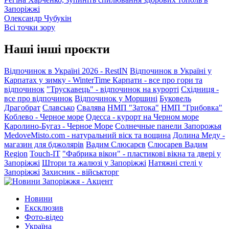
Запоріжжі
Олександр Чубукін
Всі точки зору
Наші інші проєкти
Відпочинок в Україні 2026 - RestIN
Відпочинок в Україні у
Карпатах у зимку - WinterTime
Карпати - все про гори та
відпочинок
"Трускавець" - відпочинок на курорті
Східниця -
все про відпочинок
Відпочинок у Моршині
Буковель
Драгобрат
Славсько
Свалява
НМП "Затока"
НМП "Грибовка"
Коблево - Черное море
Одесса - курорт на Черном море
Каролино-Бугаз - Черное Море
Солнечные панели Запорожья
MedoveMisto.com - натуральний віск та вощина
Долина Меду -
магазин для бджолярів
Вадим Слюсарєв
Слюсарев Вадим
Region
Touch-IT
"Фабрика вікон" - пластикові вікна та двері у
Запоріжжі
Штори та жалюзі у Запоріжжі
Натяжні стелі у
Запоріжжі
Захисник - військторг
Новини
Ексклюзив
Фото-відео
Україна