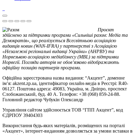
Проєкт
здійснено за підтримки програми «Сильніші разом: Медіа та
Демократія», що реалізується Всесвітньою асоціацією
видавців новин (WAN-IFRA) у партнерстві з Асоціацією
«Незалежні регіональні видавці України» (АНРВУ) та
Норвезькою асоціацією медіабізнесу (MBL) за підтримки
Норвегії. Погляди авторів не обов’язково відображають
офіційну позицію партнерів програми.
Офіційна зареєстрована назва видання: “Акцент”, доменне
ім’я: akzent.zp.ua, ідентифікатор онлайн-медіа в Реєстрі: R40-
06127. Поштова адреса: 49083, Україна, м. Дніпро, проспект
Слобожанський, буд. 40 А. Телефон: +38 (068) 859-24-88.
Головний редактор Чубукін Олександр
Управління сайтом здійснюється ТОВ “ГПП Акцент”, код
ЄДРПОУ 39404303
Використання будь-яких матеріалів, розміщених на порталі
«Акцент», інтернет-виданням дозволяється за умови вставки в