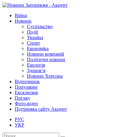
Війна
Новини
Суспільство
Події
Україна
Спорт
Економіка
Новини компаній
Політичні новини
Екологія
Здоров’я
Новини Херсона
Відпочинок
Популярне
Ексклюзив
Погляд
Фото-відео
Підтримка сайту Акцент
РУС
УКР