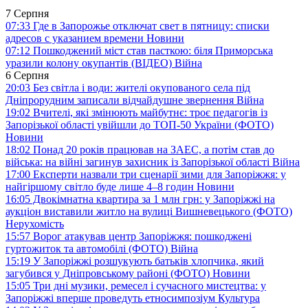
7 Серпня
07:33
Где в Запорожье отключат свет в пятницу: списки
адресов с указанием времени
Новини
07:12
Пошкоджений міст став пасткою: біля Приморська
уразили колону окупантів (ВІДЕО)
Війна
6 Серпня
20:03
Без світла і води: жителі окупованого села під
Дніпрорудним записали відчайдушне звернення
Війна
19:02
Вчителі, які змінюють майбутнє: троє педагогів із
Запорізької області увійшли до ТОП-50 України (ФОТО)
Новини
18:02
Понад 20 років працював на ЗАЕС, а потім став до
війська: на війні загинув захисник із Запорізької області
Війна
17:00
Експерти назвали три сценарії зими для Запоріжжя: у
найгіршому світло буде лише 4–8 годин
Новини
16:05
Двокімнатна квартира за 1 млн грн: у Запоріжжі на
аукціон виставили житло на вулиці Вишневецького (ФОТО)
Нерухомість
15:57
Ворог атакував центр Запоріжжя: пошкоджені
гуртожиток та автомобілі (ФОТО)
Війна
15:19
У Запоріжжі розшукують батьків хлопчика, який
загубився у Дніпровському районі (ФОТО)
Новини
15:05
Три дні музики, ремесел і сучасного мистецтва: у
Запоріжжі вперше проведуть етносимпозіум
Культура