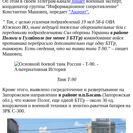
Об этом в своем Телеграм-канале
пишет
военный эксперт,
координатор группы “Информационное сопротивление”
Константин Машовец, передает
“Акцент”.
” Так, с целью усиления подразделений 19 мсд 58-й ОВА
Южного ВО, ныне ведущей тяжелые оборонительные бои с
передовыми подразделениями Сил обороны Украины
в районе
Пологи и Гуляйполе (не менее 3 БТГр)
командование войск
противника перебросило дополнительно еще одну БТГр,
танковую. Есть сведения, что на танки типа Т-90.”
– пишет
Машовец.
Танк Т-90
Кроме этого, выявлено сосредоточение и развертывание на
Запорожском направлении
в районе н.п.Басань
(Запорожская
обл.), что южнее Полог, еще одной БТГр – около 30 ед.
вооружения и военной техники и зенитно-ракетная батарея на
ЗРК С-300.